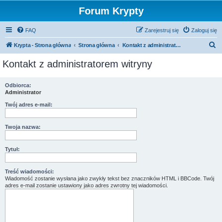
Forum Krypty
FAQ
Zarejestruj się
Zaloguj się
S
Krypta - Strona główna
Strona główna
Kontakt z administratorem witryny
z
Kontakt z administratorem witryny
u
k
Odbiorca:
Administrator
a
j
Twój adres e-mail:
Twoja nazwa:
Tytuł:
Treść wiadomości:
Wiadomość zostanie wysłana jako zwykły tekst bez znaczników HTML i BBCode. Twój
adres e-mail zostanie ustawiony jako adres zwrotny tej wiadomości.