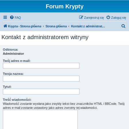
Forum Krypty
FAQ
Zarejestruj się
Zaloguj się
S
Krypta - Strona główna
Strona główna
Kontakt z administratorem witryny
z
Kontakt z administratorem witryny
u
k
Odbiorca:
Administrator
a
j
Twój adres e-mail:
Twoja nazwa:
Tytuł:
Treść wiadomości:
Wiadomość zostanie wysłana jako zwykły tekst bez znaczników HTML i BBCode. Twój
adres e-mail zostanie ustawiony jako adres zwrotny tej wiadomości.