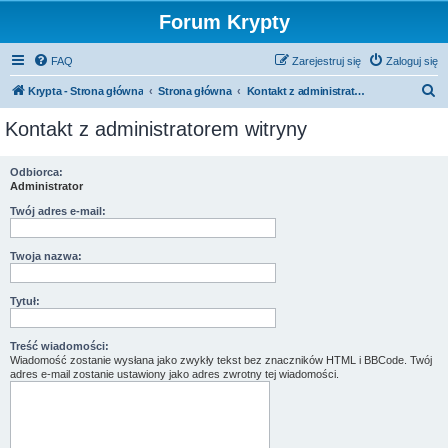
Forum Krypty
FAQ
Zarejestruj się
Zaloguj się
S
Krypta - Strona główna
Strona główna
Kontakt z administratorem witryny
z
Kontakt z administratorem witryny
u
k
Odbiorca:
Administrator
a
j
Twój adres e-mail:
Twoja nazwa:
Tytuł:
Treść wiadomości:
Wiadomość zostanie wysłana jako zwykły tekst bez znaczników HTML i BBCode. Twój
adres e-mail zostanie ustawiony jako adres zwrotny tej wiadomości.