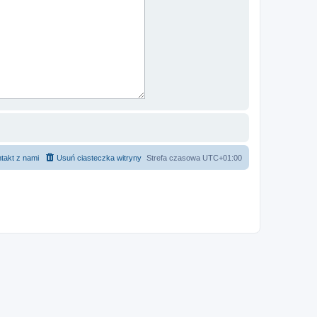
takt z nami
Usuń ciasteczka witryny
Strefa czasowa
UTC+01:00