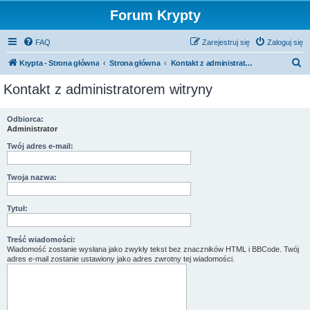
Forum Krypty
FAQ
Zarejestruj się
Zaloguj się
S
Krypta - Strona główna
Strona główna
Kontakt z administratorem witryny
z
Kontakt z administratorem witryny
u
k
Odbiorca:
Administrator
a
j
Twój adres e-mail:
Twoja nazwa:
Tytuł:
Treść wiadomości:
Wiadomość zostanie wysłana jako zwykły tekst bez znaczników HTML i BBCode. Twój
adres e-mail zostanie ustawiony jako adres zwrotny tej wiadomości.