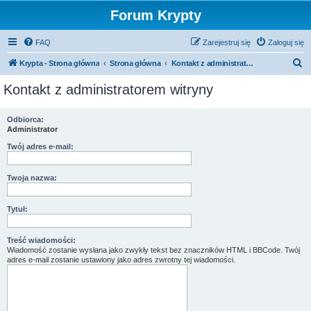
Forum Krypty
FAQ
Zarejestruj się
Zaloguj się
S
Krypta - Strona główna
Strona główna
Kontakt z administratorem witryny
z
Kontakt z administratorem witryny
u
k
Odbiorca:
Administrator
a
j
Twój adres e-mail:
Twoja nazwa:
Tytuł:
Treść wiadomości:
Wiadomość zostanie wysłana jako zwykły tekst bez znaczników HTML i BBCode. Twój
adres e-mail zostanie ustawiony jako adres zwrotny tej wiadomości.