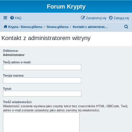
Forum Krypty
FAQ
Zarejestruj się
Zaloguj się
S
Krypta - Strona główna
Strona główna
Kontakt z administratorem witryny
z
Kontakt z administratorem witryny
u
k
Odbiorca:
Administrator
a
j
Twój adres e-mail:
Twoja nazwa:
Tytuł:
Treść wiadomości:
Wiadomość zostanie wysłana jako zwykły tekst bez znaczników HTML i BBCode. Twój
adres e-mail zostanie ustawiony jako adres zwrotny tej wiadomości.