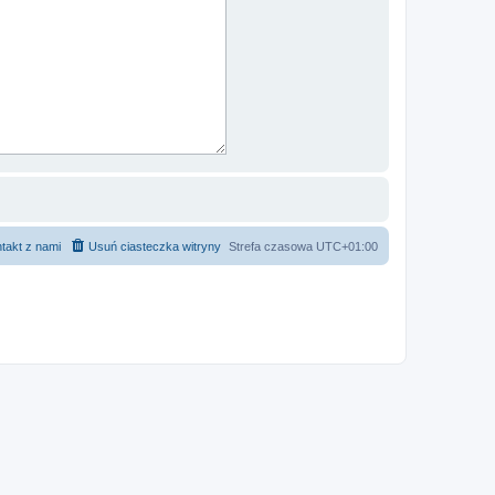
takt z nami
Usuń ciasteczka witryny
Strefa czasowa
UTC+01:00