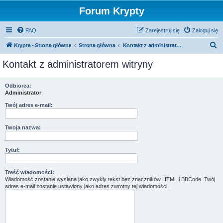
Forum Krypty
FAQ
Zarejestruj się
Zaloguj się
S
Krypta - Strona główna
Strona główna
Kontakt z administratorem witryny
z
Kontakt z administratorem witryny
u
k
Odbiorca:
Administrator
a
j
Twój adres e-mail:
Twoja nazwa:
Tytuł:
Treść wiadomości:
Wiadomość zostanie wysłana jako zwykły tekst bez znaczników HTML i BBCode. Twój
adres e-mail zostanie ustawiony jako adres zwrotny tej wiadomości.