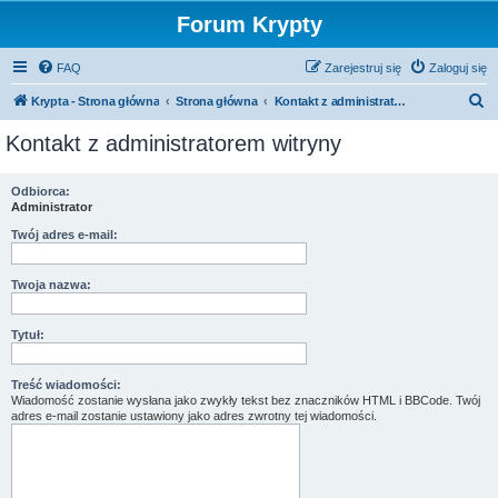
Forum Krypty
FAQ
Zarejestruj się
Zaloguj się
S
Krypta - Strona główna
Strona główna
Kontakt z administratorem witryny
z
Kontakt z administratorem witryny
u
k
Odbiorca:
Administrator
a
j
Twój adres e-mail:
Twoja nazwa:
Tytuł:
Treść wiadomości:
Wiadomość zostanie wysłana jako zwykły tekst bez znaczników HTML i BBCode. Twój
adres e-mail zostanie ustawiony jako adres zwrotny tej wiadomości.