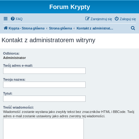
Forum Krypty
FAQ
Zarejestruj się
Zaloguj się
S
Krypta - Strona główna
Strona główna
Kontakt z administratorem witryny
z
Kontakt z administratorem witryny
u
k
Odbiorca:
Administrator
a
j
Twój adres e-mail:
Twoja nazwa:
Tytuł:
Treść wiadomości:
Wiadomość zostanie wysłana jako zwykły tekst bez znaczników HTML i BBCode. Twój
adres e-mail zostanie ustawiony jako adres zwrotny tej wiadomości.