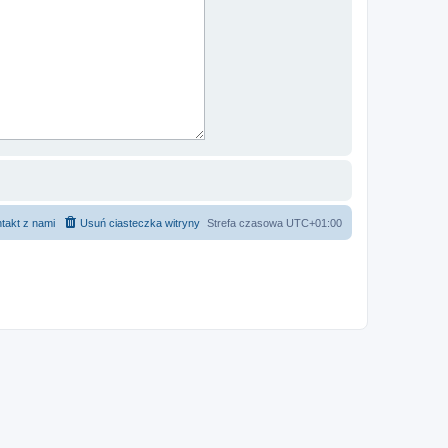
takt z nami
Usuń ciasteczka witryny
Strefa czasowa
UTC+01:00