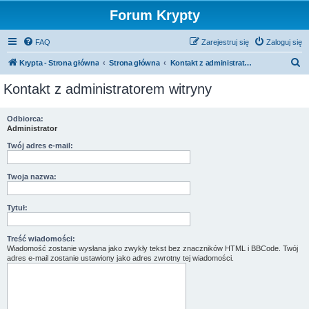
Forum Krypty
FAQ
Zarejestruj się
Zaloguj się
S
Krypta - Strona główna
Strona główna
Kontakt z administratorem witryny
z
Kontakt z administratorem witryny
u
k
Odbiorca:
Administrator
a
j
Twój adres e-mail:
Twoja nazwa:
Tytuł:
Treść wiadomości:
Wiadomość zostanie wysłana jako zwykły tekst bez znaczników HTML i BBCode. Twój
adres e-mail zostanie ustawiony jako adres zwrotny tej wiadomości.