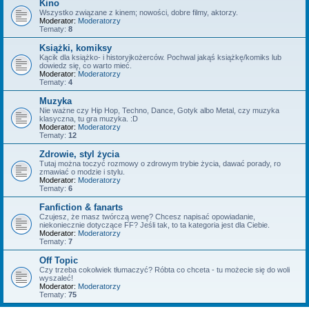
Kino
Wszystko związane z kinem; nowości, dobre filmy, aktorzy.
Moderator:
Moderatorzy
Tematy:
8
Książki, komiksy
Kącik dla książko- i historyjkożerców. Pochwal jakąś książkę/komiks lub
dowiedz się, co warto mieć.
Moderator:
Moderatorzy
Tematy:
4
Muzyka
Nie ważne czy Hip Hop, Techno, Dance, Gotyk albo Metal, czy muzyka
klasyczna, tu gra muzyka. :D
Moderator:
Moderatorzy
Tematy:
12
Zdrowie, styl życia
Tutaj można toczyć rozmowy o zdrowym trybie życia, dawać porady, ro
zmawiać o modzie i stylu.
Moderator:
Moderatorzy
Tematy:
6
Fanfiction & fanarts
Czujesz, że masz twórczą wenę? Chcesz napisać opowiadanie,
niekoniecznie dotyczące FF? Jeśli tak, to ta kategoria jest dla Ciebie.
Moderator:
Moderatorzy
Tematy:
7
Off Topic
Czy trzeba cokolwiek tłumaczyć? Róbta co chceta - tu możecie się do woli
wyszaleć!
Moderator:
Moderatorzy
Tematy:
75