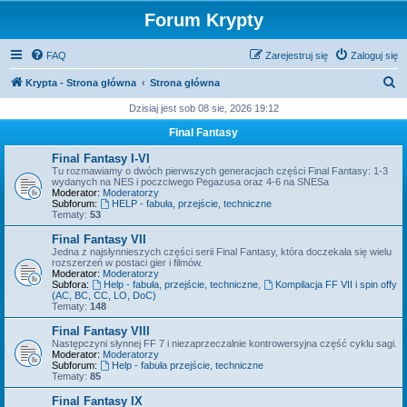
Forum Krypty
FAQ
Zarejestruj się
Zaloguj się
S
Krypta - Strona główna
Strona główna
z
Dzisiaj jest sob 08 sie, 2026 19:12
u
Final Fantasy
k
Final Fantasy I-VI
a
Tu rozmawiamy o dwóch pierwszych generacjach części Final Fantasy: 1-3
wydanych na NES i poczciwego Pegazusa oraz 4-6 na SNESa
j
Moderator:
Moderatorzy
Subforum:
HELP - fabuła, przejście, techniczne
Tematy:
53
Final Fantasy VII
Jedna z najsłynnieszych części serii Final Fantasy, która doczekała się wielu
rozszerzeń w postaci gier i filmów.
Moderator:
Moderatorzy
Subfora:
Help - fabuła, przejście, techniczne
,
Kompilacja FF VII i spin offy
(AC, BC, CC, LO, DoC)
Tematy:
148
Final Fantasy VIII
Następczyni słynnej FF 7 i niezaprzeczalnie kontrowersyjna część cyklu sagi.
Moderator:
Moderatorzy
Subforum:
Help - fabuła przejście, techniczne
Tematy:
85
Final Fantasy IX