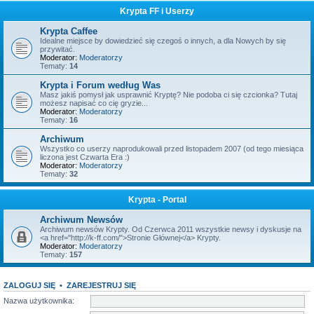
Krypta FF i Userzy
Krypta Caffee
Idealne miejsce by dowiedzieć się czegoś o innych, a dla Nowych by się
przywitać.
Moderator:
Moderatorzy
Tematy:
14
Krypta i Forum według Was
Masz jakiś pomysł jak usprawnić Kryptę? Nie podoba ci się czcionka? Tutaj
możesz napisać co cię gryzie...
Moderator:
Moderatorzy
Tematy:
16
Archiwum
Wszystko co userzy naprodukowali przed listopadem 2007 (od tego miesiąca
liczona jest Czwarta Era :)
Moderator:
Moderatorzy
Tematy:
32
Krypta - Portal
Archiwum Newsów
Archiwum newsów Krypty. Od Czerwca 2011 wszystkie newsy i dyskusje na
<a href="http://k-ff.com/">Stronie Głównej</a> Krypty.
Moderator:
Moderatorzy
Tematy:
157
ZALOGUJ SIĘ
•
ZAREJESTRUJ SIĘ
Nazwa użytkownika: