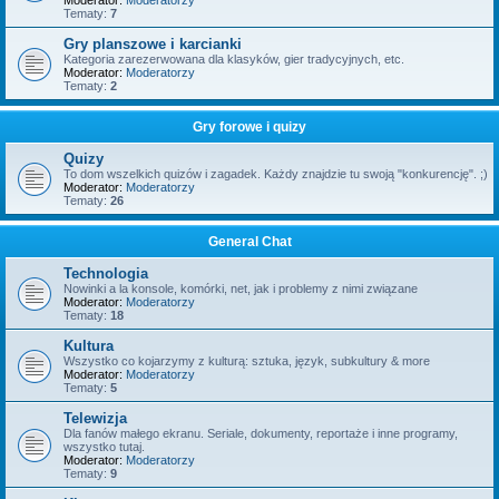
Moderator:
Moderatorzy
Tematy:
7
Gry planszowe i karcianki
Kategoria zarezerwowana dla klasyków, gier tradycyjnych, etc.
Moderator:
Moderatorzy
Tematy:
2
Gry forowe i quizy
Quizy
To dom wszelkich quizów i zagadek. Każdy znajdzie tu swoją "konkurencję". ;)
Moderator:
Moderatorzy
Tematy:
26
General Chat
Technologia
Nowinki a la konsole, komórki, net, jak i problemy z nimi związane
Moderator:
Moderatorzy
Tematy:
18
Kultura
Wszystko co kojarzymy z kulturą: sztuka, język, subkultury & more
Moderator:
Moderatorzy
Tematy:
5
Telewizja
Dla fanów małego ekranu. Seriale, dokumenty, reportaże i inne programy,
wszystko tutaj.
Moderator:
Moderatorzy
Tematy:
9