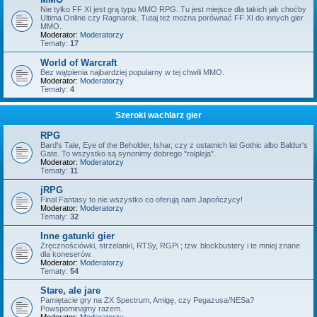
Nie tylko FF XI jest grą typu MMO RPG. Tu jest miejsce dla takich jak choćby
Ultima Online czy Ragnarok. Tutaj też można porównać FF XI do innych gier
MMO.
Moderator:
Moderatorzy
Tematy:
17
World of Warcraft
Bez wątpienia najbardziej popularny w tej chwili MMO.
Moderator:
Moderatorzy
Tematy:
4
Szeroki wachlarz gier
RPG
Bard's Tale, Eye of the Beholder, Ishar, czy z ostatnich lat Gothic albo Baldur's
Gate. To wszystko są synonimy dobrego "rolpleja".
Moderator:
Moderatorzy
Tematy:
11
jRPG
Final Fantasy to nie wszystko co oferują nam Japończycy!
Moderator:
Moderatorzy
Tematy:
32
Inne gatunki gier
Zręcznościówki, strzelanki, RTSy, RGPi ; tzw. blockbustery i te mniej znane
dla koneserów.
Moderator:
Moderatorzy
Tematy:
54
Stare, ale jare
Pamiętacie gry na ZX Spectrum, Amigę, czy Pegazusa/NESa?
Powspominajmy razem.