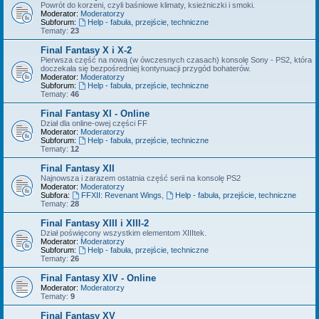
Powrót do korzeni, czyli baśniowe klimaty, ksieżniczki i smoki.
Moderator:
Moderatorzy
Subforum:
Help - fabuła, przejście, techniczne
Tematy:
23
Final Fantasy X i X-2
Pierwsza część na nową (w ówczesnych czasach) konsolę Sony - PS2, która
doczekała się bezpośredniej kontynuacji przygód bohaterów.
Moderator:
Moderatorzy
Subforum:
Help - fabuła, przejście, techniczne
Tematy:
46
Final Fantasy XI - Online
Dział dla online-owej części FF
Moderator:
Moderatorzy
Subforum:
Help - fabuła, przejście, techniczne
Tematy:
12
Final Fantasy XII
Najnowsza i zarazem ostatnia część serii na konsolę PS2
Moderator:
Moderatorzy
Subfora:
FFXII: Revenant Wings
,
Help - fabuła, przejście, techniczne
Tematy:
28
Final Fantasy XIII i XIII-2
Dział poświęcony wszystkim elementom XIIItek.
Moderator:
Moderatorzy
Subforum:
Help - fabuła, przejście, techniczne
Tematy:
26
Final Fantasy XIV - Online
Moderator:
Moderatorzy
Tematy:
9
Final Fantasy XV