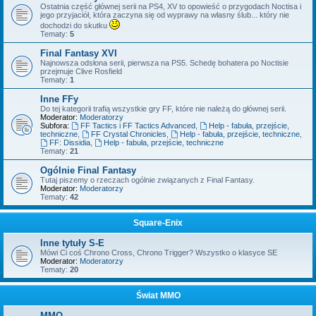
Ostatnia część głównej serii na PS4, XV to opowieść o przygodach Noctisa i
jego przyjaciół, która zaczyna się od wyprawy na własny ślub... który nie
dochodzi do skutku
Tematy:
5
Final Fantasy XVI
Najnowsza odsłona serii, pierwsza na PS5. Schedę bohatera po Noctisie
przejmuje Clive Rosfield
Tematy:
1
Inne FFy
Do tej kategorii trafią wszystkie gry FF, które nie należą do głównej serii.
Moderator:
Moderatorzy
Subfora:
FF Tactics i FF Tactics Advanced
,
Help - fabuła, przejście,
techniczne
,
FF Crystal Chronicles
,
Help - fabuła, przejście, techniczne
,
FF: Dissidia
,
Help - fabuła, przejście, techniczne
Tematy:
21
Ogólnie Final Fantasy
Tutaj piszemy o rzeczach ogólnie związanych z Final Fantasy.
Moderator:
Moderatorzy
Tematy:
42
Square-Enix
Inne tytuły S-E
Mówi Ci coś Chrono Cross, Chrono Trigger? Wszystko o klasyce SE
Moderator:
Moderatorzy
Tematy:
20
Świat MMO
MMO