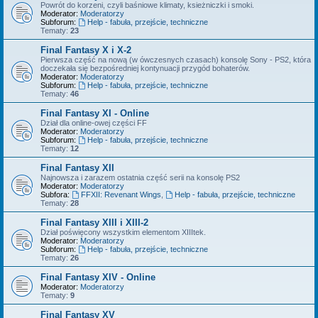
Powrót do korzeni, czyli baśniowe klimaty, ksieżniczki i smoki.
Moderator:
Moderatorzy
Subforum:
Help - fabuła, przejście, techniczne
Tematy:
23
Final Fantasy X i X-2
Pierwsza część na nową (w ówczesnych czasach) konsolę Sony - PS2, która
doczekała się bezpośredniej kontynuacji przygód bohaterów.
Moderator:
Moderatorzy
Subforum:
Help - fabuła, przejście, techniczne
Tematy:
46
Final Fantasy XI - Online
Dział dla online-owej części FF
Moderator:
Moderatorzy
Subforum:
Help - fabuła, przejście, techniczne
Tematy:
12
Final Fantasy XII
Najnowsza i zarazem ostatnia część serii na konsolę PS2
Moderator:
Moderatorzy
Subfora:
FFXII: Revenant Wings
,
Help - fabuła, przejście, techniczne
Tematy:
28
Final Fantasy XIII i XIII-2
Dział poświęcony wszystkim elementom XIIItek.
Moderator:
Moderatorzy
Subforum:
Help - fabuła, przejście, techniczne
Tematy:
26
Final Fantasy XIV - Online
Moderator:
Moderatorzy
Tematy:
9
Final Fantasy XV