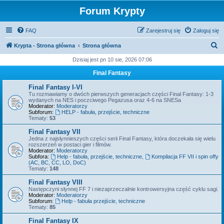
Forum Krypty
FAQ
Zarejestruj się
Zaloguj się
S
Krypta - Strona główna
Strona główna
z
Dzisiaj jest pn 10 sie, 2026 07:06
u
Final Fantasy
k
Final Fantasy I-VI
a
Tu rozmawiamy o dwóch pierwszych generacjach części Final Fantasy: 1-3
wydanych na NES i poczciwego Pegazusa oraz 4-6 na SNESa
j
Moderator:
Moderatorzy
Subforum:
HELP - fabuła, przejście, techniczne
Tematy:
53
Final Fantasy VII
Jedna z najsłynnieszych części serii Final Fantasy, która doczekała się wielu
rozszerzeń w postaci gier i filmów.
Moderator:
Moderatorzy
Subfora:
Help - fabuła, przejście, techniczne
,
Kompilacja FF VII i spin offy
(AC, BC, CC, LO, DoC)
Tematy:
148
Final Fantasy VIII
Następczyni słynnej FF 7 i niezaprzeczalnie kontrowersyjna część cyklu sagi.
Moderator:
Moderatorzy
Subforum:
Help - fabuła przejście, techniczne
Tematy:
85
Final Fantasy IX