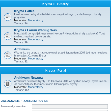
Krypta FF i Userzy
Krypta Caffee
Idealne miejsce by dowiedzieć się czegoś o innych, a dla Nowych by się
przywitać.
Moderator:
Moderatorzy
Tematy:
14
Krypta i Forum według Was
Masz jakiś pomysł jak usprawnić Kryptę? Nie podoba ci się czcionka? Tutaj
możesz napisać co cię gryzie...
Moderator:
Moderatorzy
Tematy:
16
Archiwum
Wszystko co userzy naprodukowali przed listopadem 2007 (od tego miesiąca
liczona jest Czwarta Era :)
Moderator:
Moderatorzy
Tematy:
32
Krypta - Portal
Archiwum Newsów
Archiwum newsów Krypty. Od Czerwca 2011 wszystkie newsy i dyskusje na
<a href="http://k-ff.com/">Stronie Głównej</a> Krypty.
Moderator:
Moderatorzy
Tematy:
157
ZALOGUJ SIĘ
•
ZAREJESTRUJ SIĘ
Nazwa użytkownika: