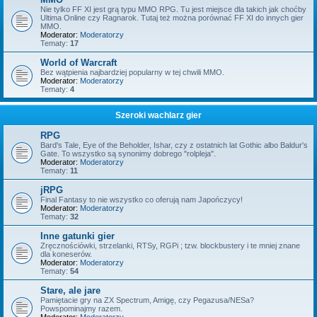
Nie tylko FF XI jest grą typu MMO RPG. Tu jest miejsce dla takich jak choćby
Ultima Online czy Ragnarok. Tutaj też można porównać FF XI do innych gier
MMO.
Moderator:
Moderatorzy
Tematy:
17
World of Warcraft
Bez wątpienia najbardziej popularny w tej chwili MMO.
Moderator:
Moderatorzy
Tematy:
4
Szeroki wachlarz gier
RPG
Bard's Tale, Eye of the Beholder, Ishar, czy z ostatnich lat Gothic albo Baldur's
Gate. To wszystko są synonimy dobrego "rolpleja".
Moderator:
Moderatorzy
Tematy:
11
jRPG
Final Fantasy to nie wszystko co oferują nam Japończycy!
Moderator:
Moderatorzy
Tematy:
32
Inne gatunki gier
Zręcznościówki, strzelanki, RTSy, RGPi ; tzw. blockbustery i te mniej znane
dla koneserów.
Moderator:
Moderatorzy
Tematy:
54
Stare, ale jare
Pamiętacie gry na ZX Spectrum, Amigę, czy Pegazusa/NESa?
Powspominajmy razem.