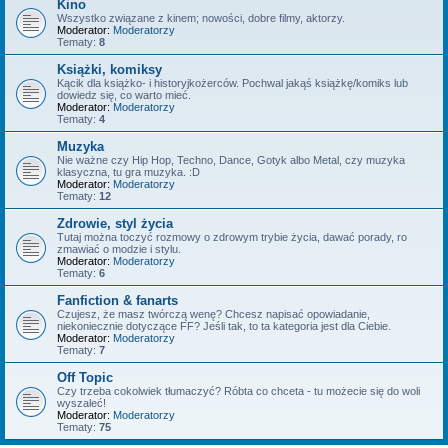
Kino
Wszystko związane z kinem; nowości, dobre filmy, aktorzy.
Moderator:
Moderatorzy
Tematy:
8
Książki, komiksy
Kącik dla książko- i historyjkożerców. Pochwal jakąś książkę/komiks lub
dowiedz się, co warto mieć.
Moderator:
Moderatorzy
Tematy:
4
Muzyka
Nie ważne czy Hip Hop, Techno, Dance, Gotyk albo Metal, czy muzyka
klasyczna, tu gra muzyka. :D
Moderator:
Moderatorzy
Tematy:
12
Zdrowie, styl życia
Tutaj można toczyć rozmowy o zdrowym trybie życia, dawać porady, ro
zmawiać o modzie i stylu.
Moderator:
Moderatorzy
Tematy:
6
Fanfiction & fanarts
Czujesz, że masz twórczą wenę? Chcesz napisać opowiadanie,
niekoniecznie dotyczące FF? Jeśli tak, to ta kategoria jest dla Ciebie.
Moderator:
Moderatorzy
Tematy:
7
Off Topic
Czy trzeba cokolwiek tłumaczyć? Róbta co chceta - tu możecie się do woli
wyszaleć!
Moderator:
Moderatorzy
Tematy:
75