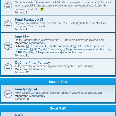
Ostatnia część głównej serii na PS4, XV to opowieść o przygodach Noctisa i
jego przyjaciół, która zaczyna się od wyprawy na własny ślub... który nie
dochodzi do skutku
Tematy:
5
Final Fantasy XVI
Najnowsza odsłona serii, pierwsza na PS5. Schedę bohatera po Noctisie
przejmuje Clive Rosfield
Tematy:
1
Inne FFy
Do tej kategorii trafią wszystkie gry FF, które nie należą do głównej serii.
Moderator:
Moderatorzy
Subfora:
FF Tactics i FF Tactics Advanced
,
Help - fabuła, przejście,
techniczne
,
FF Crystal Chronicles
,
Help - fabuła, przejście, techniczne
,
FF: Dissidia
,
Help - fabuła, przejście, techniczne
Tematy:
21
Ogólnie Final Fantasy
Tutaj piszemy o rzeczach ogólnie związanych z Final Fantasy.
Moderator:
Moderatorzy
Tematy:
42
Square-Enix
Inne tytuły S-E
Mówi Ci coś Chrono Cross, Chrono Trigger? Wszystko o klasyce SE
Moderator:
Moderatorzy
Tematy:
20
Świat MMO
MMO