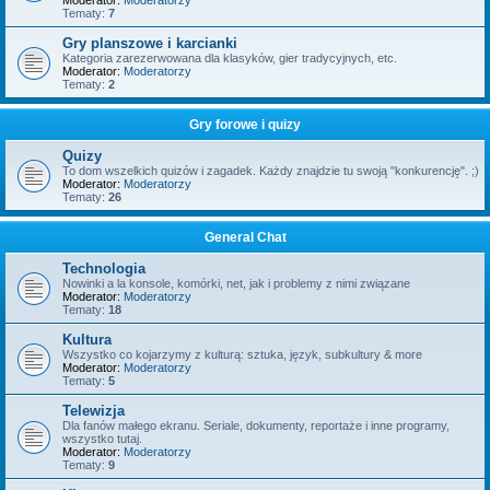
Moderator:
Moderatorzy
Tematy:
7
Gry planszowe i karcianki
Kategoria zarezerwowana dla klasyków, gier tradycyjnych, etc.
Moderator:
Moderatorzy
Tematy:
2
Gry forowe i quizy
Quizy
To dom wszelkich quizów i zagadek. Każdy znajdzie tu swoją "konkurencję". ;)
Moderator:
Moderatorzy
Tematy:
26
General Chat
Technologia
Nowinki a la konsole, komórki, net, jak i problemy z nimi związane
Moderator:
Moderatorzy
Tematy:
18
Kultura
Wszystko co kojarzymy z kulturą: sztuka, język, subkultury & more
Moderator:
Moderatorzy
Tematy:
5
Telewizja
Dla fanów małego ekranu. Seriale, dokumenty, reportaże i inne programy,
wszystko tutaj.
Moderator:
Moderatorzy
Tematy:
9