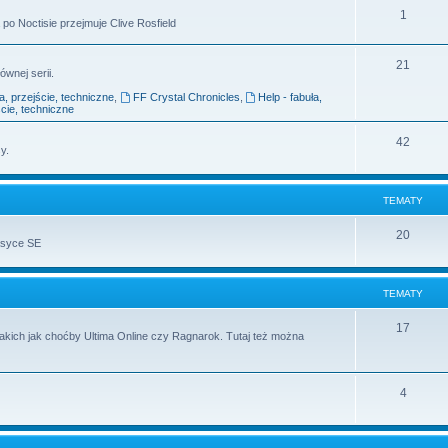
1
po Noctisie przejmuje Clive Rosfield
21
ównej serii.
ła, przejście, techniczne
,
FF Crystal Chronicles
,
Help - fabuła,
ście, techniczne
42
y.
TEMATY
20
asyce SE
TEMATY
17
takich jak choćby Ultima Online czy Ragnarok. Tutaj też można
4