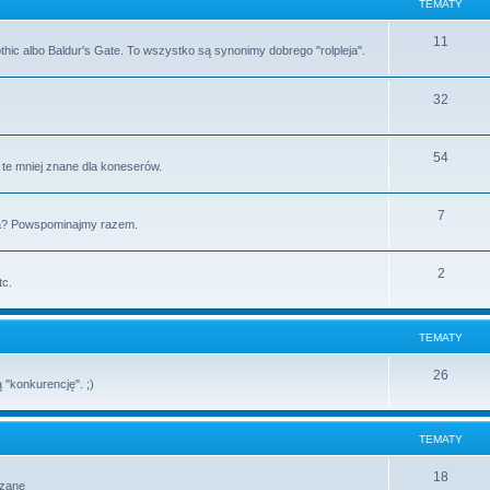
TEMATY
11
Gothic albo Baldur's Gate. To wszystko są synonimy dobrego "rolpleja".
32
54
i te mniej znane dla koneserów.
7
Sa? Powspominajmy razem.
2
tc.
TEMATY
26
 "konkurencję". ;)
TEMATY
18
ązane