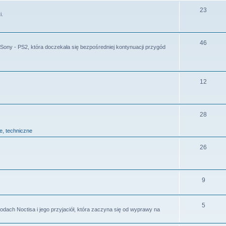
23
i.
46
ny - PS2, która doczekała się bezpośredniej kontynuacji przygód
12
28
ie, techniczne
26
9
5
odach Noctisa i jego przyjaciół, która zaczyna się od wyprawy na