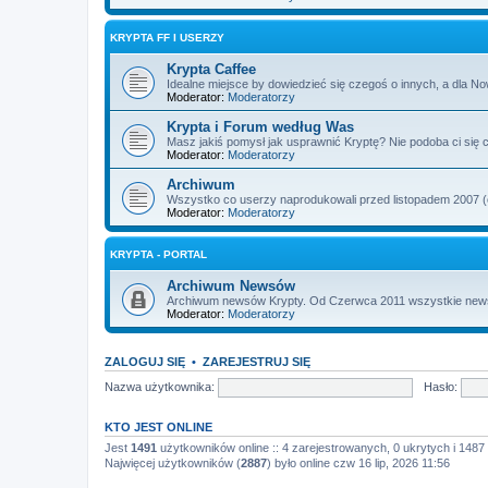
KRYPTA FF I USERZY
Krypta Caffee
Idealne miejsce by dowiedzieć się czegoś o innych, a dla No
Moderator:
Moderatorzy
Krypta i Forum według Was
Masz jakiś pomysł jak usprawnić Kryptę? Nie podoba ci się c
Moderator:
Moderatorzy
Archiwum
Wszystko co userzy naprodukowali przed listopadem 2007 (od
Moderator:
Moderatorzy
KRYPTA - PORTAL
Archiwum Newsów
Archiwum newsów Krypty. Od Czerwca 2011 wszystkie newsy i
Moderator:
Moderatorzy
ZALOGUJ SIĘ
•
ZAREJESTRUJ SIĘ
Nazwa użytkownika:
Hasło:
KTO JEST ONLINE
Jest
1491
użytkowników online :: 4 zarejestrowanych, 0 ukrytych i 1487 
Najwięcej użytkowników (
2887
) było online czw 16 lip, 2026 11:56