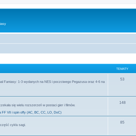
tasy
TEMATY
53
al Fantasy: 1-3 wydanych na NES i poczciwego Pegazusa oraz 4-6 na
148
zekała się wielu rozszerzeń w postaci gier i filmów.
a FF VII i spin offy (AC, BC, CC, LO, DoC)
85
część cyklu sagi.