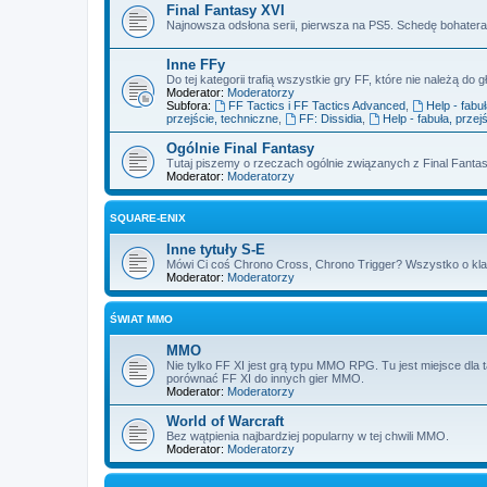
Final Fantasy XVI
Najnowsza odsłona serii, pierwsza na PS5. Schedę bohatera 
Inne FFy
Do tej kategorii trafią wszystkie gry FF, które nie należą do gł
Moderator:
Moderatorzy
Subfora:
FF Tactics i FF Tactics Advanced
,
Help - fabu
przejście, techniczne
,
FF: Dissidia
,
Help - fabuła, przej
Ogólnie Final Fantasy
Tutaj piszemy o rzeczach ogólnie związanych z Final Fantas
Moderator:
Moderatorzy
SQUARE-ENIX
Inne tytuły S-E
Mówi Ci coś Chrono Cross, Chrono Trigger? Wszystko o kl
Moderator:
Moderatorzy
ŚWIAT MMO
MMO
Nie tylko FF XI jest grą typu MMO RPG. Tu jest miejsce dla 
porównać FF XI do innych gier MMO.
Moderator:
Moderatorzy
World of Warcraft
Bez wątpienia najbardziej popularny w tej chwili MMO.
Moderator:
Moderatorzy