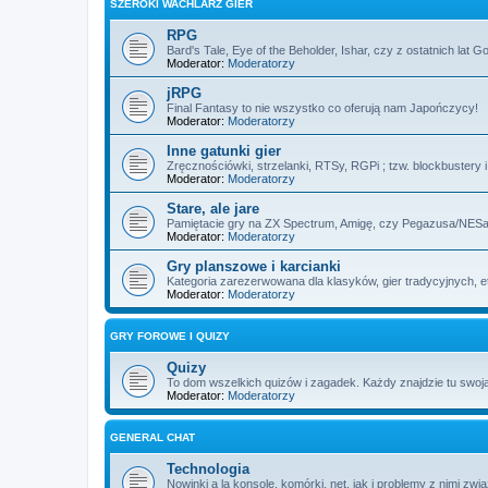
SZEROKI WACHLARZ GIER
RPG
Bard's Tale, Eye of the Beholder, Ishar, czy z ostatnich lat 
Moderator:
Moderatorzy
jRPG
Final Fantasy to nie wszystko co oferują nam Japończycy!
Moderator:
Moderatorzy
Inne gatunki gier
Zręcznościówki, strzelanki, RTSy, RGPi ; tzw. blockbustery 
Moderator:
Moderatorzy
Stare, ale jare
Pamiętacie gry na ZX Spectrum, Amigę, czy Pegazusa/NE
Moderator:
Moderatorzy
Gry planszowe i karcianki
Kategoria zarezerwowana dla klasyków, gier tradycyjnych, e
Moderator:
Moderatorzy
GRY FOROWE I QUIZY
Quizy
To dom wszelkich quizów i zagadek. Każdy znajdzie tu swoją
Moderator:
Moderatorzy
GENERAL CHAT
Technologia
Nowinki a la konsole, komórki, net, jak i problemy z nimi zwi