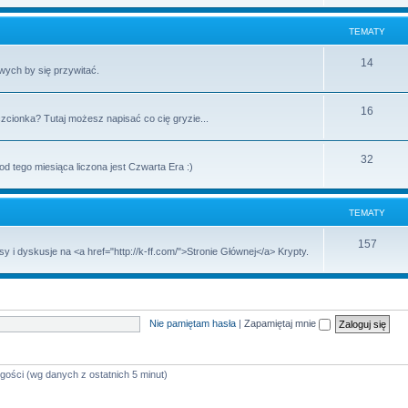
TEMATY
14
wych by się przywitać.
16
zcionka? Tutaj możesz napisać co cię gryzie...
32
 tego miesiąca liczona jest Czwarta Era :)
TEMATY
157
 dyskusje na <a href="http://k-ff.com/">Stronie Głównej</a> Krypty.
Nie pamiętam hasła
|
Zapamiętaj mnie
gości (wg danych z ostatnich 5 minut)