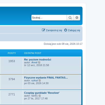
Szukaj
Wyszukiwanie z
Zarejestruj się
Zaloguj się
Dzisiaj jest sob 08 sie, 2026 10:17
POSTY
OSTATNI POST
Re: poziom trudności
1953
W
autor:
Arxel
y
śr 12 wrz, 2018 21:58
ś
w
i
e
Fizyczne wydanie FINAL FANTAS…
3794
t
W
autor:
szkut
l
y
pn 03 sie, 2026 14:30
n
ś
a
w
j
i
Cosplay gunblade 'Revolver'
n
2771
e
W
autor:
fan81
o
t
y
pn 27 lis, 2017 17:48
w
l
ś
s
n
w
z