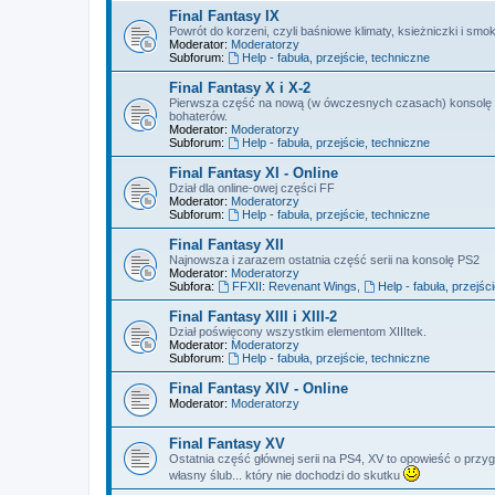
Final Fantasy IX
Powrót do korzeni, czyli baśniowe klimaty, ksieżniczki i smok
Moderator:
Moderatorzy
Subforum:
Help - fabuła, przejście, techniczne
Final Fantasy X i X-2
Pierwsza część na nową (w ówczesnych czasach) konsolę So
bohaterów.
Moderator:
Moderatorzy
Subforum:
Help - fabuła, przejście, techniczne
Final Fantasy XI - Online
Dział dla online-owej części FF
Moderator:
Moderatorzy
Subforum:
Help - fabuła, przejście, techniczne
Final Fantasy XII
Najnowsza i zarazem ostatnia część serii na konsolę PS2
Moderator:
Moderatorzy
Subfora:
FFXII: Revenant Wings
,
Help - fabuła, przejśc
Final Fantasy XIII i XIII-2
Dział poświęcony wszystkim elementom XIIItek.
Moderator:
Moderatorzy
Subforum:
Help - fabuła, przejście, techniczne
Final Fantasy XIV - Online
Moderator:
Moderatorzy
Final Fantasy XV
Ostatnia część głównej serii na PS4, XV to opowieść o przyg
własny ślub... który nie dochodzi do skutku