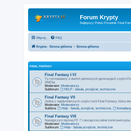
Forum Krypty
Najlepszy Polski Poradnik Final Fan
Więcej…
FAQ
Krypta - Strona główna
Strona główna
FINAL FANTASY
Final Fantasy I-VI
Tu rozmawiamy o dwóch pierwszych generacjach części Fin
SNESa
Moderator:
Moderatorzy
Subforum:
HELP - fabuła, przejście, techniczne
Final Fantasy VII
Jedna z najsłynnieszych części serii Final Fantasy, która doc
Moderator:
Moderatorzy
Subfora:
Help - fabuła, przejście, techniczne
,
Kompilacj
Final Fantasy VIII
Następczyni słynnej FF 7 i niezaprzeczalnie kontrowersyjna 
Moderator:
Moderatorzy
Subforum:
Help - fabuła przejście, techniczne