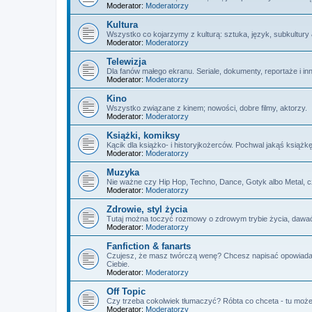
Moderator:
Moderatorzy
Kultura
Wszystko co kojarzymy z kulturą: sztuka, język, subkultury
Moderator:
Moderatorzy
Telewizja
Dla fanów małego ekranu. Seriale, dokumenty, reportaże i in
Moderator:
Moderatorzy
Kino
Wszystko związane z kinem; nowości, dobre filmy, aktorzy.
Moderator:
Moderatorzy
Książki, komiksy
Kącik dla książko- i historyjkożerców. Pochwal jakąś książk
Moderator:
Moderatorzy
Muzyka
Nie ważne czy Hip Hop, Techno, Dance, Gotyk albo Metal, 
Moderator:
Moderatorzy
Zdrowie, styl życia
Tutaj można toczyć rozmowy o zdrowym trybie życia, dawać 
Moderator:
Moderatorzy
Fanfiction & fanarts
Czujesz, że masz twórczą wenę? Chcesz napisać opowiadanie,
Ciebie.
Moderator:
Moderatorzy
Off Topic
Czy trzeba cokolwiek tłumaczyć? Róbta co chceta - tu możec
Moderator:
Moderatorzy