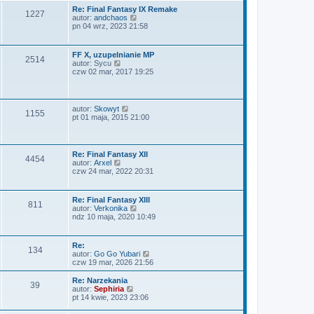
a
i
y
Re: Final Fantasy IX Remake
j
1227
e
p
W
autor:
andchaos
n
t
o
y
pn 04 wrz, 2023 21:58
o
l
s
ś
w
n
t
w
s
a
i
z
FF X, uzupelnianie MP
j
2514
e
y
W
autor:
Sycu
n
t
p
y
czw 02 mar, 2017 19:25
o
l
o
ś
w
n
s
w
s
a
t
i
z
j
e
y
W
autor:
Skowyt
n
1155
t
p
y
pt 01 maja, 2015 21:00
o
l
o
ś
w
n
s
w
s
a
t
i
z
j
e
y
Re: Final Fantasy XII
n
4454
t
p
W
autor:
Arxel
o
l
o
y
czw 24 mar, 2022 20:31
w
n
s
ś
s
a
t
w
z
j
i
y
Re: Final Fantasy XIII
n
811
e
p
W
autor:
Verkonika
o
t
o
y
ndz 10 maja, 2020 10:49
w
l
s
ś
s
n
t
w
z
a
i
y
Re:
j
134
e
p
W
autor:
Go Go Yubari
n
t
o
y
czw 19 mar, 2026 21:56
o
l
s
ś
w
n
t
w
s
Re: Narzekania
a
39
i
z
W
autor:
Sephiria
j
e
y
y
pt 14 kwie, 2023 23:06
n
t
p
ś
o
l
o
w