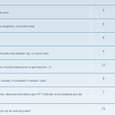
5
 & more
9
ne programy, wszystko tutaj.
8
4
ę/komiks lub dowiedz się, co warto mieć.
12
czy muzyka klasyczna, tu gra muzyka. :D
6
porady, ro zmawiać o modzie i stylu.
7
 niekoniecznie dotyczące FF? Jeśli tak, to ta kategoria jest dla
75
ie się do woli wyszaleć!