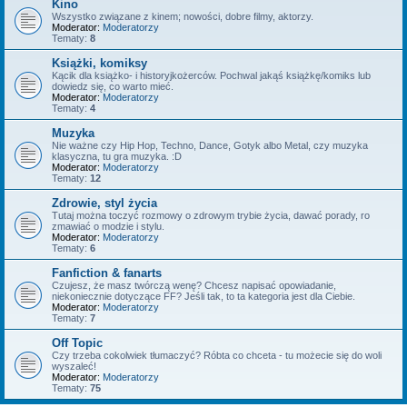
Kino
Wszystko związane z kinem; nowości, dobre filmy, aktorzy.
Moderator:
Moderatorzy
Tematy:
8
Książki, komiksy
Kącik dla książko- i historyjkożerców. Pochwal jakąś książkę/komiks lub
dowiedz się, co warto mieć.
Moderator:
Moderatorzy
Tematy:
4
Muzyka
Nie ważne czy Hip Hop, Techno, Dance, Gotyk albo Metal, czy muzyka
klasyczna, tu gra muzyka. :D
Moderator:
Moderatorzy
Tematy:
12
Zdrowie, styl życia
Tutaj można toczyć rozmowy o zdrowym trybie życia, dawać porady, ro
zmawiać o modzie i stylu.
Moderator:
Moderatorzy
Tematy:
6
Fanfiction & fanarts
Czujesz, że masz twórczą wenę? Chcesz napisać opowiadanie,
niekoniecznie dotyczące FF? Jeśli tak, to ta kategoria jest dla Ciebie.
Moderator:
Moderatorzy
Tematy:
7
Off Topic
Czy trzeba cokolwiek tłumaczyć? Róbta co chceta - tu możecie się do woli
wyszaleć!
Moderator:
Moderatorzy
Tematy:
75