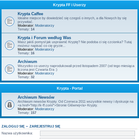
Krypta FF i Userzy
Krypta Caffee
Idealne miejsce by dowiedzieć się czegoś o innych, a dla Nowych by się
przywitać.
Moderator:
Moderatorzy
Tematy:
14
Krypta i Forum według Was
Masz jakiś pomysł jak usprawnić Kryptę? Nie podoba ci się czcionka? Tutaj
możesz napisać co cię gryzie...
Moderator:
Moderatorzy
Tematy:
16
Archiwum
Wszystko co userzy naprodukowali przed listopadem 2007 (od tego miesiąca
liczona jest Czwarta Era :)
Moderator:
Moderatorzy
Tematy:
32
Krypta - Portal
Archiwum Newsów
Archiwum newsów Krypty. Od Czerwca 2011 wszystkie newsy i dyskusje na
<a href="http://k-ff.com/">Stronie Głównej</a> Krypty.
Moderator:
Moderatorzy
Tematy:
157
ZALOGUJ SIĘ
•
ZAREJESTRUJ SIĘ
Nazwa użytkownika: