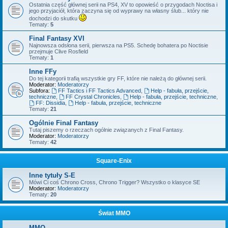
Ostatnia część głównej serii na PS4, XV to opowieść o przygodach Noctisa i
jego przyjaciół, która zaczyna się od wyprawy na własny ślub... który nie
dochodzi do skutku
Tematy:
5
Final Fantasy XVI
Najnowsza odsłona serii, pierwsza na PS5. Schedę bohatera po Noctisie
przejmuje Clive Rosfield
Tematy:
1
Inne FFy
Do tej kategorii trafią wszystkie gry FF, które nie należą do głównej serii.
Moderator:
Moderatorzy
Subfora:
FF Tactics i FF Tactics Advanced
,
Help - fabuła, przejście,
techniczne
,
FF Crystal Chronicles
,
Help - fabuła, przejście, techniczne
,
FF: Dissidia
,
Help - fabuła, przejście, techniczne
Tematy:
21
Ogólnie Final Fantasy
Tutaj piszemy o rzeczach ogólnie związanych z Final Fantasy.
Moderator:
Moderatorzy
Tematy:
42
Square-Enix
Inne tytuły S-E
Mówi Ci coś Chrono Cross, Chrono Trigger? Wszystko o klasyce SE
Moderator:
Moderatorzy
Tematy:
20
Świat MMO
MMO