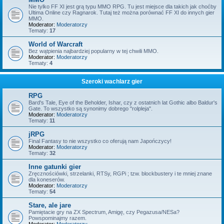
Nie tylko FF XI jest grą typu MMO RPG. Tu jest miejsce dla takich jak choćby
Ultima Online czy Ragnarok. Tutaj też można porównać FF XI do innych gier
MMO.
Moderator:
Moderatorzy
Tematy:
17
World of Warcraft
Bez wątpienia najbardziej popularny w tej chwili MMO.
Moderator:
Moderatorzy
Tematy:
4
Szeroki wachlarz gier
RPG
Bard's Tale, Eye of the Beholder, Ishar, czy z ostatnich lat Gothic albo Baldur's
Gate. To wszystko są synonimy dobrego "rolpleja".
Moderator:
Moderatorzy
Tematy:
11
jRPG
Final Fantasy to nie wszystko co oferują nam Japończycy!
Moderator:
Moderatorzy
Tematy:
32
Inne gatunki gier
Zręcznościówki, strzelanki, RTSy, RGPi ; tzw. blockbustery i te mniej znane
dla koneserów.
Moderator:
Moderatorzy
Tematy:
54
Stare, ale jare
Pamiętacie gry na ZX Spectrum, Amigę, czy Pegazusa/NESa?
Powspominajmy razem.