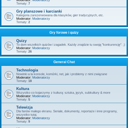
Moderator:
Moderatorzy
Tematy:
7
Gry planszowe i karcianki
Kategoria zarezerwowana dla klasyków, gier tradycyjnych, etc.
Moderator:
Moderatorzy
Tematy:
2
Gry forowe i quizy
Quizy
To dom wszelkich quizów i zagadek. Każdy znajdzie tu swoją "konkurencję". ;)
Moderator:
Moderatorzy
Tematy:
26
General Chat
Technologia
Nowinki a la konsole, komórki, net, jak i problemy z nimi związane
Moderator:
Moderatorzy
Tematy:
18
Kultura
Wszystko co kojarzymy z kulturą: sztuka, język, subkultury & more
Moderator:
Moderatorzy
Tematy:
5
Telewizja
Dla fanów małego ekranu. Seriale, dokumenty, reportaże i inne programy,
wszystko tutaj.
Moderator:
Moderatorzy
Tematy:
9