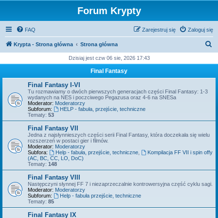
Forum Krypty
FAQ
Zarejestruj się
Zaloguj się
S
Krypta - Strona główna
Strona główna
z
Dzisiaj jest czw 06 sie, 2026 17:43
u
Final Fantasy
k
Final Fantasy I-VI
a
Tu rozmawiamy o dwóch pierwszych generacjach części Final Fantasy: 1-3
wydanych na NES i poczciwego Pegazusa oraz 4-6 na SNESa
j
Moderator:
Moderatorzy
Subforum:
HELP - fabuła, przejście, techniczne
Tematy:
53
Final Fantasy VII
Jedna z najsłynnieszych części serii Final Fantasy, która doczekała się wielu
rozszerzeń w postaci gier i filmów.
Moderator:
Moderatorzy
Subfora:
Help - fabuła, przejście, techniczne
,
Kompilacja FF VII i spin offy
(AC, BC, CC, LO, DoC)
Tematy:
148
Final Fantasy VIII
Następczyni słynnej FF 7 i niezaprzeczalnie kontrowersyjna część cyklu sagi.
Moderator:
Moderatorzy
Subforum:
Help - fabuła przejście, techniczne
Tematy:
85
Final Fantasy IX