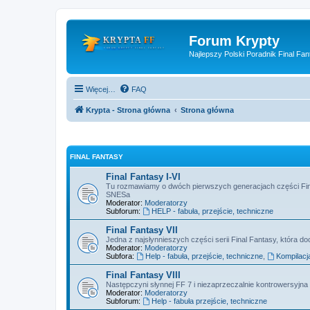
Forum Krypty
Najlepszy Polski Poradnik Final Fan
Więcej…
FAQ
Krypta - Strona główna
Strona główna
FINAL FANTASY
Final Fantasy I-VI
Tu rozmawiamy o dwóch pierwszych generacjach części Fin
SNESa
Moderator:
Moderatorzy
Subforum:
HELP - fabuła, przejście, techniczne
Final Fantasy VII
Jedna z najsłynnieszych części serii Final Fantasy, która doc
Moderator:
Moderatorzy
Subfora:
Help - fabuła, przejście, techniczne
,
Kompilacj
Final Fantasy VIII
Następczyni słynnej FF 7 i niezaprzeczalnie kontrowersyjna 
Moderator:
Moderatorzy
Subforum:
Help - fabuła przejście, techniczne