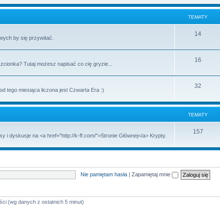
TEMATY
14
wych by się przywitać.
16
zcionka? Tutaj możesz napisać co cię gryzie...
32
 tego miesiąca liczona jest Czwarta Era :)
TEMATY
157
 dyskusje na <a href="http://k-ff.com/">Stronie Głównej</a> Krypty.
Nie pamiętam hasła
|
Zapamiętaj mnie
ści (wg danych z ostatnich 5 minut)