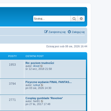
Szukaj
Wyszukiwanie z
Zarejestruj się
Zaloguj się
Dzisiaj jest sob 08 sie, 2026 16:44
POSTY
OSTATNI POST
Re: poziom trudności
1953
W
autor:
Arxel
y
śr 12 wrz, 2018 21:58
ś
w
i
e
Fizyczne wydanie FINAL FANTAS…
3794
t
W
autor:
szkut
l
y
pn 03 sie, 2026 14:30
n
ś
a
w
j
i
Cosplay gunblade 'Revolver'
n
2771
e
W
autor:
fan81
o
t
y
pn 27 lis, 2017 17:48
w
l
ś
s
n
w
z