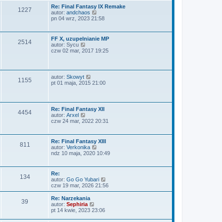
a
i
y
Re: Final Fantasy IX Remake
j
1227
e
p
W
autor:
andchaos
n
t
o
y
pn 04 wrz, 2023 21:58
o
l
s
ś
w
n
t
w
s
a
i
z
FF X, uzupelnianie MP
j
2514
e
y
W
autor:
Sycu
n
t
p
y
czw 02 mar, 2017 19:25
o
l
o
ś
w
n
s
w
s
a
t
i
z
j
e
y
W
autor:
Skowyt
n
1155
t
p
y
pt 01 maja, 2015 21:00
o
l
o
ś
w
n
s
w
s
a
t
i
z
j
e
y
Re: Final Fantasy XII
n
4454
t
p
W
autor:
Arxel
o
l
o
y
czw 24 mar, 2022 20:31
w
n
s
ś
s
a
t
w
z
j
i
y
Re: Final Fantasy XIII
n
811
e
p
W
autor:
Verkonika
o
t
o
y
ndz 10 maja, 2020 10:49
w
l
s
ś
s
n
t
w
z
a
i
y
Re:
j
134
e
p
W
autor:
Go Go Yubari
n
t
o
y
czw 19 mar, 2026 21:56
o
l
s
ś
w
n
t
w
s
Re: Narzekania
a
39
i
z
W
autor:
Sephiria
j
e
y
y
pt 14 kwie, 2023 23:06
n
t
p
ś
o
l
o
w