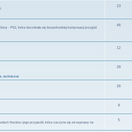
23
i.
46
ny - PS2, która doczekała się bezpośredniej kontynuacji przygód
12
28
ie, techniczne
26
9
5
odach Noctisa i jego przyjaciół, która zaczyna się od wyprawy na