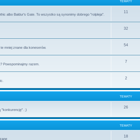
TEMATY
11
Gothic albo Baldur's Gate. To wszystko są synonimy dobrego "rolpleja".
32
54
i te mniej znane dla koneserów.
7
Sa? Powspominajmy razem.
2
tc.
TEMATY
26
 "konkurencję". ;)
TEMATY
18
ązane