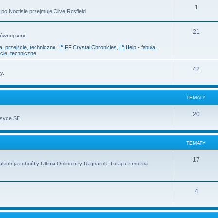
1
po Noctisie przejmuje Clive Rosfield
21
ównej serii.
ła, przejście, techniczne
,
FF Crystal Chronicles
,
Help - fabuła,
ście, techniczne
42
y.
TEMATY
20
asyce SE
TEMATY
17
takich jak choćby Ultima Online czy Ragnarok. Tutaj też można
4