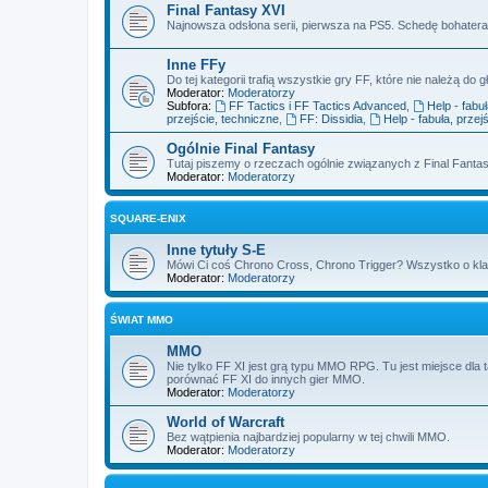
Final Fantasy XVI
Najnowsza odsłona serii, pierwsza na PS5. Schedę bohatera 
Inne FFy
Do tej kategorii trafią wszystkie gry FF, które nie należą do gł
Moderator:
Moderatorzy
Subfora:
FF Tactics i FF Tactics Advanced
,
Help - fabu
przejście, techniczne
,
FF: Dissidia
,
Help - fabuła, przej
Ogólnie Final Fantasy
Tutaj piszemy o rzeczach ogólnie związanych z Final Fantas
Moderator:
Moderatorzy
SQUARE-ENIX
Inne tytuły S-E
Mówi Ci coś Chrono Cross, Chrono Trigger? Wszystko o kl
Moderator:
Moderatorzy
ŚWIAT MMO
MMO
Nie tylko FF XI jest grą typu MMO RPG. Tu jest miejsce dla 
porównać FF XI do innych gier MMO.
Moderator:
Moderatorzy
World of Warcraft
Bez wątpienia najbardziej popularny w tej chwili MMO.
Moderator:
Moderatorzy