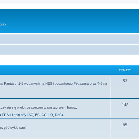
tasy
TEMATY
53
al Fantasy: 1-3 wydanych na NES i poczciwego Pegazusa oraz 4-6 na
148
zekała się wielu rozszerzeń w postaci gier i filmów.
a FF VII i spin offy (AC, BC, CC, LO, DoC)
85
część cyklu sagi.