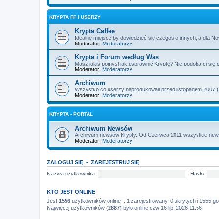
KRYPTA FF I USERZY
Krypta Caffee
Idealne miejsce by dowiedzieć się czegoś o innych, a dla No
Moderator:
Moderatorzy
Krypta i Forum według Was
Masz jakiś pomysł jak usprawnić Kryptę? Nie podoba ci się c
Moderator:
Moderatorzy
Archiwum
Wszystko co userzy naprodukowali przed listopadem 2007 (od
Moderator:
Moderatorzy
KRYPTA - PORTAL
Archiwum Newsów
Archiwum newsów Krypty. Od Czerwca 2011 wszystkie newsy i
Moderator:
Moderatorzy
ZALOGUJ SIĘ
•
ZAREJESTRUJ SIĘ
Nazwa użytkownika:
Hasło:
KTO JEST ONLINE
Jest
1556
użytkowników online :: 1 zarejestrowany, 0 ukrytych i 1555 go
Najwięcej użytkowników (
2887
) było online czw 16 lip, 2026 11:56