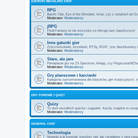
SZEROKI WACHLARZ GIER
RPG
Bard's Tale, Eye of the Beholder, Ishar, czy z ostatnich lat 
Moderator:
Moderatorzy
jRPG
Final Fantasy to nie wszystko co oferują nam Japończycy!
Moderator:
Moderatorzy
Inne gatunki gier
Zręcznościówki, strzelanki, RTSy, RGPi ; tzw. blockbustery 
Moderator:
Moderatorzy
Stare, ale jare
Pamiętacie gry na ZX Spectrum, Amigę, czy Pegazusa/NE
Moderator:
Moderatorzy
Gry planszowe i karcianki
Kategoria zarezerwowana dla klasyków, gier tradycyjnych, e
Moderator:
Moderatorzy
GRY FOROWE I QUIZY
Quizy
To dom wszelkich quizów i zagadek. Każdy znajdzie tu swoją
Moderator:
Moderatorzy
GENERAL CHAT
Technologia
Nowinki a la konsole, komórki, net, jak i problemy z nimi zwi