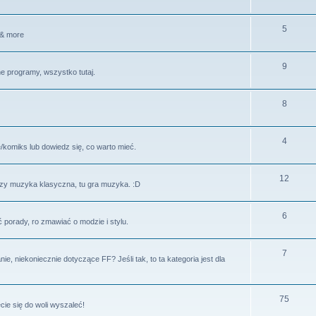
5
 & more
9
ne programy, wszystko tutaj.
8
4
ę/komiks lub dowiedz się, co warto mieć.
12
czy muzyka klasyczna, tu gra muzyka. :D
6
porady, ro zmawiać o modzie i stylu.
7
 niekoniecznie dotyczące FF? Jeśli tak, to ta kategoria jest dla
75
ie się do woli wyszaleć!