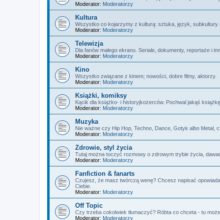
Moderator:
Moderatorzy
Kultura
Wszystko co kojarzymy z kulturą: sztuka, język, subkultury
Moderator:
Moderatorzy
Telewizja
Dla fanów małego ekranu. Seriale, dokumenty, reportaże i in
Moderator:
Moderatorzy
Kino
Wszystko związane z kinem; nowości, dobre filmy, aktorzy.
Moderator:
Moderatorzy
Książki, komiksy
Kącik dla książko- i historyjkożerców. Pochwal jakąś książk
Moderator:
Moderatorzy
Muzyka
Nie ważne czy Hip Hop, Techno, Dance, Gotyk albo Metal, 
Moderator:
Moderatorzy
Zdrowie, styl życia
Tutaj można toczyć rozmowy o zdrowym trybie życia, dawać 
Moderator:
Moderatorzy
Fanfiction & fanarts
Czujesz, że masz twórczą wenę? Chcesz napisać opowiadanie,
Ciebie.
Moderator:
Moderatorzy
Off Topic
Czy trzeba cokolwiek tłumaczyć? Róbta co chceta - tu możec
Moderator:
Moderatorzy