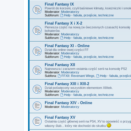
Final Fantasy IX
Powrót do korzeni, czyli baśniowe klimaty, ksieżniczki i smok
Moderator:
Moderatorzy
Subforum:
Help - fabuła, przejście, techniczne
Final Fantasy X i X-2
Pierwsza część na nową (w ówczesnych czasach) konsolę So
bohaterów.
Moderator:
Moderatorzy
Subforum:
Help - fabuła, przejście, techniczne
Final Fantasy XI - Online
Dział dla online-owej części FF
Moderator:
Moderatorzy
Subforum:
Help - fabuła, przejście, techniczne
Final Fantasy XII
Najnowsza i zarazem ostatnia część serii na konsolę PS2
Moderator:
Moderatorzy
Subfora:
FFXII: Revenant Wings
,
Help - fabuła, przejśc
Final Fantasy XIII i XIII-2
Dział poświęcony wszystkim elementom XIIItek.
Moderator:
Moderatorzy
Subforum:
Help - fabuła, przejście, techniczne
Final Fantasy XIV - Online
Moderator:
Moderatorzy
Final Fantasy XV
Ostatnia część głównej serii na PS4, XV to opowieść o przyg
własny ślub... który nie dochodzi do skutku