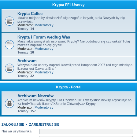
Krypta FF i Userzy
Krypta Caffee
Idealne miejsce by dowiedzieć się czegoś o innych, a dla Nowych by się
przywitać.
Moderator:
Moderatorzy
Tematy:
14
Krypta i Forum według Was
Masz jakiś pomysł jak usprawnić Kryptę? Nie podoba ci się czcionka? Tutaj
możesz napisać co cię gryzie...
Moderator:
Moderatorzy
Tematy:
16
Archiwum
Wszystko co userzy naprodukowali przed listopadem 2007 (od tego miesiąca
liczona jest Czwarta Era :)
Moderator:
Moderatorzy
Tematy:
32
Krypta - Portal
Archiwum Newsów
Archiwum newsów Krypty. Od Czerwca 2011 wszystkie newsy i dyskusje na
<a href="http://k-ff.com/">Stronie Głównej</a> Krypty.
Moderator:
Moderatorzy
Tematy:
157
ZALOGUJ SIĘ
•
ZAREJESTRUJ SIĘ
Nazwa użytkownika: