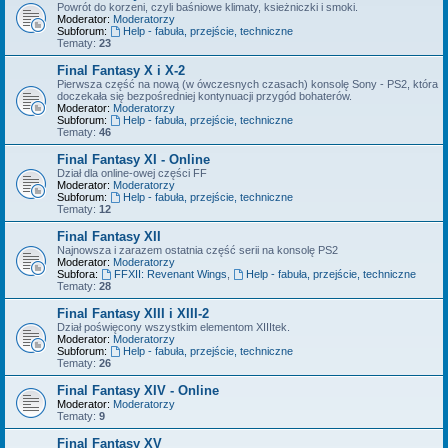
Powrót do korzeni, czyli baśniowe klimaty, ksieżniczki i smoki.
Moderator:
Moderatorzy
Subforum:
Help - fabuła, przejście, techniczne
Tematy:
23
Final Fantasy X i X-2
Pierwsza część na nową (w ówczesnych czasach) konsolę Sony - PS2, która
doczekała się bezpośredniej kontynuacji przygód bohaterów.
Moderator:
Moderatorzy
Subforum:
Help - fabuła, przejście, techniczne
Tematy:
46
Final Fantasy XI - Online
Dział dla online-owej części FF
Moderator:
Moderatorzy
Subforum:
Help - fabuła, przejście, techniczne
Tematy:
12
Final Fantasy XII
Najnowsza i zarazem ostatnia część serii na konsolę PS2
Moderator:
Moderatorzy
Subfora:
FFXII: Revenant Wings
,
Help - fabuła, przejście, techniczne
Tematy:
28
Final Fantasy XIII i XIII-2
Dział poświęcony wszystkim elementom XIIItek.
Moderator:
Moderatorzy
Subforum:
Help - fabuła, przejście, techniczne
Tematy:
26
Final Fantasy XIV - Online
Moderator:
Moderatorzy
Tematy:
9
Final Fantasy XV