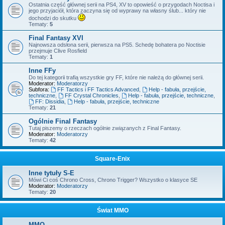
Ostatnia część głównej serii na PS4, XV to opowieść o przygodach Noctisa i
jego przyjaciół, która zaczyna się od wyprawy na własny ślub... który nie
dochodzi do skutku
Tematy:
5
Final Fantasy XVI
Najnowsza odsłona serii, pierwsza na PS5. Schedę bohatera po Noctisie
przejmuje Clive Rosfield
Tematy:
1
Inne FFy
Do tej kategorii trafią wszystkie gry FF, które nie należą do głównej serii.
Moderator:
Moderatorzy
Subfora:
FF Tactics i FF Tactics Advanced
,
Help - fabuła, przejście,
techniczne
,
FF Crystal Chronicles
,
Help - fabuła, przejście, techniczne
,
FF: Dissidia
,
Help - fabuła, przejście, techniczne
Tematy:
21
Ogólnie Final Fantasy
Tutaj piszemy o rzeczach ogólnie związanych z Final Fantasy.
Moderator:
Moderatorzy
Tematy:
42
Square-Enix
Inne tytuły S-E
Mówi Ci coś Chrono Cross, Chrono Trigger? Wszystko o klasyce SE
Moderator:
Moderatorzy
Tematy:
20
Świat MMO
MMO