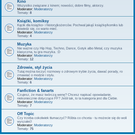
Kino
Wszystko związane z kinem; nowości, dobre filmy, aktorzy.
Moderator:
Moderatorzy
Tematy:
8
Książki, komiksy
Kącik dla książko- i historyjkożerców. Pochwal jakąś książkę/komiks lub
dowiedz się, co warto mieć.
Moderator:
Moderatorzy
Tematy:
4
Muzyka
Nie ważne czy Hip Hop, Techno, Dance, Gotyk albo Metal, czy muzyka
klasyczna, tu gra muzyka. :D
Moderator:
Moderatorzy
Tematy:
12
Zdrowie, styl życia
Tutaj można toczyć rozmowy o zdrowym trybie życia, dawać porady, ro
zmawiać o modzie i stylu.
Moderator:
Moderatorzy
Tematy:
6
Fanfiction & fanarts
Czujesz, że masz twórczą wenę? Chcesz napisać opowiadanie,
niekoniecznie dotyczące FF? Jeśli tak, to ta kategoria jest dla Ciebie.
Moderator:
Moderatorzy
Tematy:
7
Off Topic
Czy trzeba cokolwiek tłumaczyć? Róbta co chceta - tu możecie się do woli
wyszaleć!
Moderator:
Moderatorzy
Tematy:
75