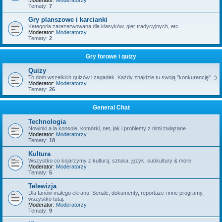
Moderator:
Moderatorzy
Tematy:
7
Gry planszowe i karcianki
Kategoria zarezerwowana dla klasyków, gier tradycyjnych, etc.
Moderator:
Moderatorzy
Tematy:
2
Gry forowe i quizy
Quizy
To dom wszelkich quizów i zagadek. Każdy znajdzie tu swoją "konkurencję". ;)
Moderator:
Moderatorzy
Tematy:
26
General Chat
Technologia
Nowinki a la konsole, komórki, net, jak i problemy z nimi związane
Moderator:
Moderatorzy
Tematy:
18
Kultura
Wszystko co kojarzymy z kulturą: sztuka, język, subkultury & more
Moderator:
Moderatorzy
Tematy:
5
Telewizja
Dla fanów małego ekranu. Seriale, dokumenty, reportaże i inne programy,
wszystko tutaj.
Moderator:
Moderatorzy
Tematy:
9