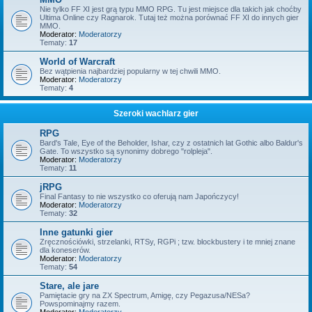
Nie tylko FF XI jest grą typu MMO RPG. Tu jest miejsce dla takich jak choćby
Ultima Online czy Ragnarok. Tutaj też można porównać FF XI do innych gier
MMO.
Moderator:
Moderatorzy
Tematy:
17
World of Warcraft
Bez wątpienia najbardziej popularny w tej chwili MMO.
Moderator:
Moderatorzy
Tematy:
4
Szeroki wachlarz gier
RPG
Bard's Tale, Eye of the Beholder, Ishar, czy z ostatnich lat Gothic albo Baldur's
Gate. To wszystko są synonimy dobrego "rolpleja".
Moderator:
Moderatorzy
Tematy:
11
jRPG
Final Fantasy to nie wszystko co oferują nam Japończycy!
Moderator:
Moderatorzy
Tematy:
32
Inne gatunki gier
Zręcznościówki, strzelanki, RTSy, RGPi ; tzw. blockbustery i te mniej znane
dla koneserów.
Moderator:
Moderatorzy
Tematy:
54
Stare, ale jare
Pamiętacie gry na ZX Spectrum, Amigę, czy Pegazusa/NESa?
Powspominajmy razem.