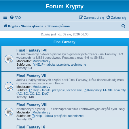
Forum Krypty
FAQ
Zarejestruj się
Zaloguj się
S
Krypta - Strona główna
Strona główna
z
Dzisiaj jest ndz 09 sie, 2026 06:35
u
Final Fantasy
k
Final Fantasy I-VI
a
Tu rozmawiamy o dwóch pierwszych generacjach części Final Fantasy: 1-3
wydanych na NES i poczciwego Pegazusa oraz 4-6 na SNESa
j
Moderator:
Moderatorzy
Subforum:
HELP - fabuła, przejście, techniczne
Tematy:
53
Final Fantasy VII
Jedna z najsłynnieszych części serii Final Fantasy, która doczekała się wielu
rozszerzeń w postaci gier i filmów.
Moderator:
Moderatorzy
Subfora:
Help - fabuła, przejście, techniczne
,
Kompilacja FF VII i spin offy
(AC, BC, CC, LO, DoC)
Tematy:
148
Final Fantasy VIII
Następczyni słynnej FF 7 i niezaprzeczalnie kontrowersyjna część cyklu sagi.
Moderator:
Moderatorzy
Subforum:
Help - fabuła przejście, techniczne
Tematy:
85
Final Fantasy IX