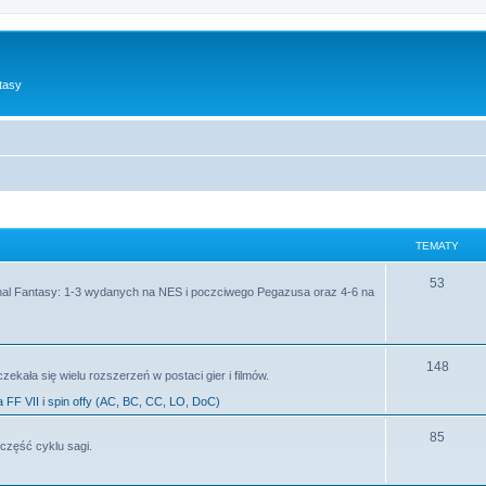
tasy
TEMATY
53
al Fantasy: 1-3 wydanych na NES i poczciwego Pegazusa oraz 4-6 na
148
zekała się wielu rozszerzeń w postaci gier i filmów.
a FF VII i spin offy (AC, BC, CC, LO, DoC)
85
część cyklu sagi.