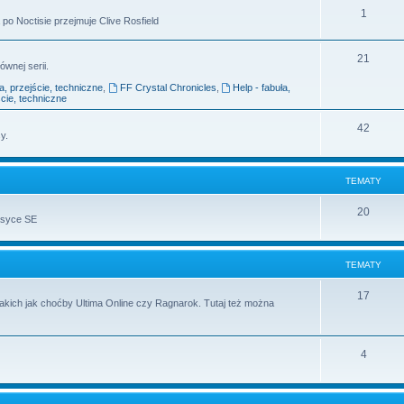
1
po Noctisie przejmuje Clive Rosfield
21
ównej serii.
ła, przejście, techniczne
,
FF Crystal Chronicles
,
Help - fabuła,
ście, techniczne
42
y.
TEMATY
20
asyce SE
TEMATY
17
takich jak choćby Ultima Online czy Ragnarok. Tutaj też można
4