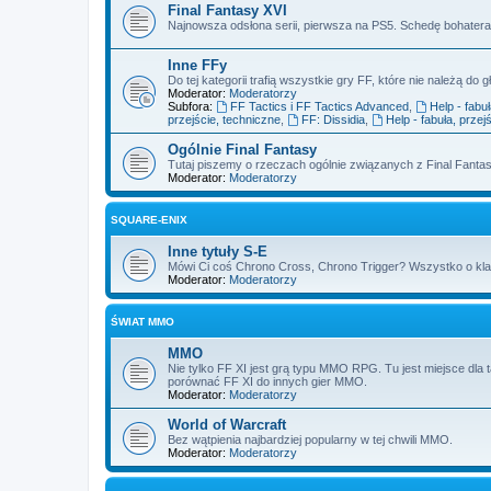
Final Fantasy XVI
Najnowsza odsłona serii, pierwsza na PS5. Schedę bohatera 
Inne FFy
Do tej kategorii trafią wszystkie gry FF, które nie należą do gł
Moderator:
Moderatorzy
Subfora:
FF Tactics i FF Tactics Advanced
,
Help - fabu
przejście, techniczne
,
FF: Dissidia
,
Help - fabuła, przej
Ogólnie Final Fantasy
Tutaj piszemy o rzeczach ogólnie związanych z Final Fantas
Moderator:
Moderatorzy
SQUARE-ENIX
Inne tytuły S-E
Mówi Ci coś Chrono Cross, Chrono Trigger? Wszystko o kl
Moderator:
Moderatorzy
ŚWIAT MMO
MMO
Nie tylko FF XI jest grą typu MMO RPG. Tu jest miejsce dla 
porównać FF XI do innych gier MMO.
Moderator:
Moderatorzy
World of Warcraft
Bez wątpienia najbardziej popularny w tej chwili MMO.
Moderator:
Moderatorzy