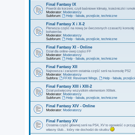
Final Fantasy IX
Powrót do korzeni, czyli baśniowe klimaty, ksieżniczki i smok
Moderator:
Moderatorzy
Subforum:
Help - fabuła, przejście, techniczne
Final Fantasy X i X-2
Pierwsza część na nową (w ówczesnych czasach) konsolę So
bohaterów.
Moderator:
Moderatorzy
Subforum:
Help - fabuła, przejście, techniczne
Final Fantasy XI - Online
Dział dla online-owej części FF
Moderator:
Moderatorzy
Subforum:
Help - fabuła, przejście, techniczne
Final Fantasy XII
Najnowsza i zarazem ostatnia część serii na konsolę PS2
Moderator:
Moderatorzy
Subfora:
FFXII: Revenant Wings
,
Help - fabuła, przejśc
Final Fantasy XIII i XIII-2
Dział poświęcony wszystkim elementom XIIItek.
Moderator:
Moderatorzy
Subforum:
Help - fabuła, przejście, techniczne
Final Fantasy XIV - Online
Moderator:
Moderatorzy
Final Fantasy XV
Ostatnia część głównej serii na PS4, XV to opowieść o przyg
własny ślub... który nie dochodzi do skutku