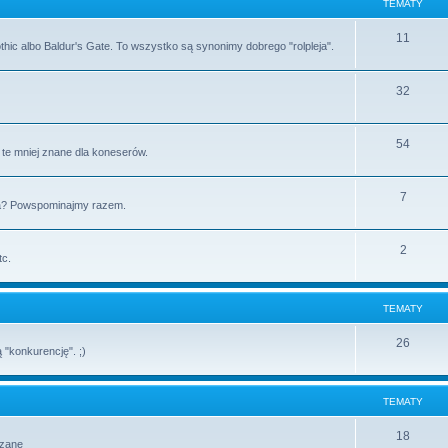
TEMATY
11
Gothic albo Baldur's Gate. To wszystko są synonimy dobrego "rolpleja".
32
54
i te mniej znane dla koneserów.
7
Sa? Powspominajmy razem.
2
tc.
TEMATY
26
 "konkurencję". ;)
TEMATY
18
ązane