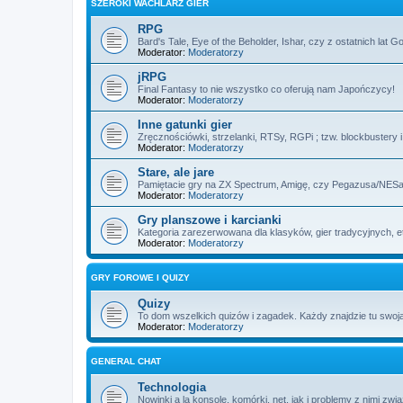
SZEROKI WACHLARZ GIER
RPG
Bard's Tale, Eye of the Beholder, Ishar, czy z ostatnich lat 
Moderator:
Moderatorzy
jRPG
Final Fantasy to nie wszystko co oferują nam Japończycy!
Moderator:
Moderatorzy
Inne gatunki gier
Zręcznościówki, strzelanki, RTSy, RGPi ; tzw. blockbustery 
Moderator:
Moderatorzy
Stare, ale jare
Pamiętacie gry na ZX Spectrum, Amigę, czy Pegazusa/NE
Moderator:
Moderatorzy
Gry planszowe i karcianki
Kategoria zarezerwowana dla klasyków, gier tradycyjnych, e
Moderator:
Moderatorzy
GRY FOROWE I QUIZY
Quizy
To dom wszelkich quizów i zagadek. Każdy znajdzie tu swoją
Moderator:
Moderatorzy
GENERAL CHAT
Technologia
Nowinki a la konsole, komórki, net, jak i problemy z nimi zwi