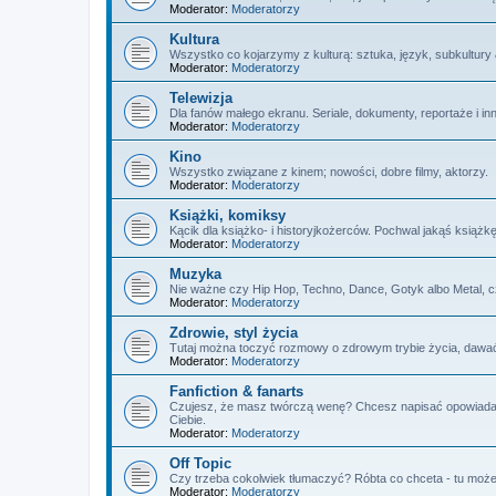
Moderator:
Moderatorzy
Kultura
Wszystko co kojarzymy z kulturą: sztuka, język, subkultury
Moderator:
Moderatorzy
Telewizja
Dla fanów małego ekranu. Seriale, dokumenty, reportaże i in
Moderator:
Moderatorzy
Kino
Wszystko związane z kinem; nowości, dobre filmy, aktorzy.
Moderator:
Moderatorzy
Książki, komiksy
Kącik dla książko- i historyjkożerców. Pochwal jakąś książk
Moderator:
Moderatorzy
Muzyka
Nie ważne czy Hip Hop, Techno, Dance, Gotyk albo Metal, 
Moderator:
Moderatorzy
Zdrowie, styl życia
Tutaj można toczyć rozmowy o zdrowym trybie życia, dawać 
Moderator:
Moderatorzy
Fanfiction & fanarts
Czujesz, że masz twórczą wenę? Chcesz napisać opowiadanie,
Ciebie.
Moderator:
Moderatorzy
Off Topic
Czy trzeba cokolwiek tłumaczyć? Róbta co chceta - tu możec
Moderator:
Moderatorzy