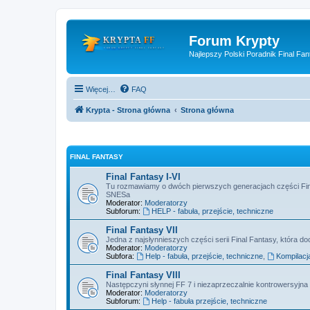
Forum Krypty
Najlepszy Polski Poradnik Final Fan
Więcej…
FAQ
Krypta - Strona główna
Strona główna
FINAL FANTASY
Final Fantasy I-VI
Tu rozmawiamy o dwóch pierwszych generacjach części Fin
SNESa
Moderator:
Moderatorzy
Subforum:
HELP - fabuła, przejście, techniczne
Final Fantasy VII
Jedna z najsłynnieszych części serii Final Fantasy, która doc
Moderator:
Moderatorzy
Subfora:
Help - fabuła, przejście, techniczne
,
Kompilacj
Final Fantasy VIII
Następczyni słynnej FF 7 i niezaprzeczalnie kontrowersyjna 
Moderator:
Moderatorzy
Subforum:
Help - fabuła przejście, techniczne