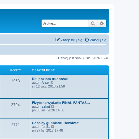
Szukaj
Wyszukiwanie z
Zarejestruj się
Zaloguj się
Dzisiaj jest sob 08 sie, 2026 16:40
POSTY
OSTATNI POST
Re: poziom trudności
1953
W
autor:
Arxel
y
śr 12 wrz, 2018 21:58
ś
w
i
e
Fizyczne wydanie FINAL FANTAS…
3794
t
W
autor:
szkut
l
y
pn 03 sie, 2026 14:30
n
ś
a
w
j
i
Cosplay gunblade 'Revolver'
n
2771
e
W
autor:
fan81
o
t
y
pn 27 lis, 2017 17:48
w
l
ś
s
n
w
z