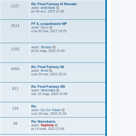
a
i
y
Re: Final Fantasy IX Remake
j
1227
e
p
W
autor:
andchaos
n
t
o
y
pn 04 wrz, 2023 21:58
o
l
s
ś
w
n
t
w
s
a
i
z
FF X, uzupelnianie MP
j
2514
e
y
W
autor:
Sycu
n
t
p
y
czw 02 mar, 2017 19:25
o
l
o
ś
w
n
s
w
s
a
t
i
z
j
e
y
W
autor:
Skowyt
n
1155
t
p
y
pt 01 maja, 2015 21:00
o
l
o
ś
w
n
s
w
s
a
t
i
z
j
e
y
Re: Final Fantasy XII
n
4454
t
p
W
autor:
Arxel
o
l
o
y
czw 24 mar, 2022 20:31
w
n
s
ś
s
a
t
w
z
j
i
y
Re: Final Fantasy XIII
n
811
e
p
W
autor:
Verkonika
o
t
o
y
ndz 10 maja, 2020 10:49
w
l
s
ś
s
n
t
w
z
a
i
y
Re:
j
134
e
p
W
autor:
Go Go Yubari
n
t
o
y
czw 19 mar, 2026 21:56
o
l
s
ś
w
n
t
w
s
Re: Narzekania
a
39
i
z
W
autor:
Sephiria
j
e
y
y
pt 14 kwie, 2023 23:06
n
t
p
ś
o
l
o
w