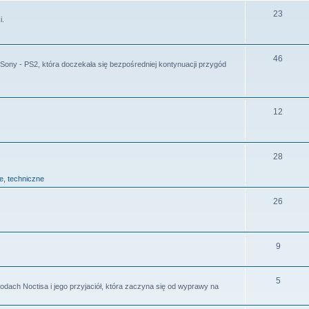
23
i.
46
ny - PS2, która doczekała się bezpośredniej kontynuacji przygód
12
28
ie, techniczne
26
9
5
odach Noctisa i jego przyjaciół, która zaczyna się od wyprawy na