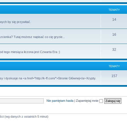
TEMATY
14
wych by się przywitać.
16
zcionka? Tutaj możesz napisać co cię gryzie...
32
 tego miesiąca liczona jest Czwarta Era :)
TEMATY
157
 dyskusje na <a href="http://k-ff.com/">Stronie Głównej</a> Krypty.
Nie pamiętam hasła
|
Zapamiętaj mnie
ści (wg danych z ostatnich 5 minut)