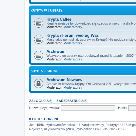
KRYPTA FF I USERZY
Krypta Caffee
Idealne miejsce by dowiedzieć się czegoś o innych, a dla No
Moderator:
Moderatorzy
Krypta i Forum według Was
Masz jakiś pomysł jak usprawnić Kryptę? Nie podoba ci się c
Moderator:
Moderatorzy
Archiwum
Wszystko co userzy naprodukowali przed listopadem 2007 (od
Moderator:
Moderatorzy
KRYPTA - PORTAL
Archiwum Newsów
Archiwum newsów Krypty. Od Czerwca 2011 wszystkie newsy i
Moderator:
Moderatorzy
ZALOGUJ SIĘ
•
ZAREJESTRUJ SIĘ
Nazwa użytkownika:
Hasło:
KTO JEST ONLINE
Jest
1546
użytkowników online :: 1 zarejestrowany, 0 ukrytych i 1545 go
Najwięcej użytkowników (
2887
) było online czw 16 lip, 2026 11:56