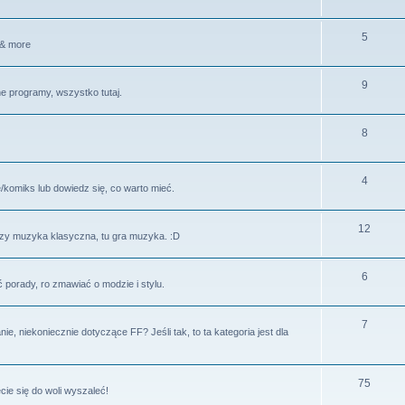
5
 & more
9
ne programy, wszystko tutaj.
8
4
ę/komiks lub dowiedz się, co warto mieć.
12
czy muzyka klasyczna, tu gra muzyka. :D
6
porady, ro zmawiać o modzie i stylu.
7
 niekoniecznie dotyczące FF? Jeśli tak, to ta kategoria jest dla
75
ie się do woli wyszaleć!