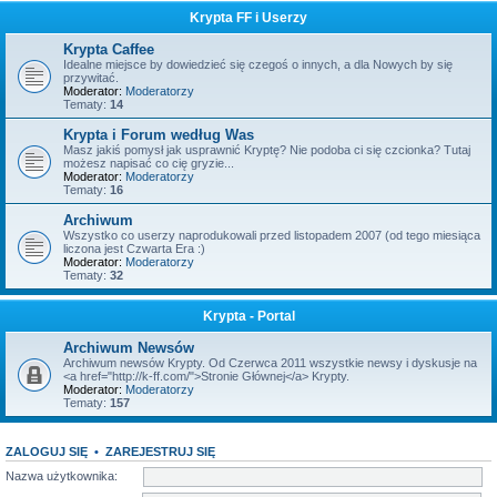
Krypta FF i Userzy
Krypta Caffee
Idealne miejsce by dowiedzieć się czegoś o innych, a dla Nowych by się
przywitać.
Moderator:
Moderatorzy
Tematy:
14
Krypta i Forum według Was
Masz jakiś pomysł jak usprawnić Kryptę? Nie podoba ci się czcionka? Tutaj
możesz napisać co cię gryzie...
Moderator:
Moderatorzy
Tematy:
16
Archiwum
Wszystko co userzy naprodukowali przed listopadem 2007 (od tego miesiąca
liczona jest Czwarta Era :)
Moderator:
Moderatorzy
Tematy:
32
Krypta - Portal
Archiwum Newsów
Archiwum newsów Krypty. Od Czerwca 2011 wszystkie newsy i dyskusje na
<a href="http://k-ff.com/">Stronie Głównej</a> Krypty.
Moderator:
Moderatorzy
Tematy:
157
ZALOGUJ SIĘ
•
ZAREJESTRUJ SIĘ
Nazwa użytkownika: