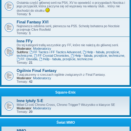
Ostatnia część głównej serii na PS4, XV to opowieść o przygodach Noctisa i
jego przyjaciół, która zaczyna się od wyprawy na własny ślub... który nie
dochodzi do skutku
Tematy:
5
Final Fantasy XVI
Najnowsza odsłona serii, pierwsza na PS5. Schedę bohatera po Noctisie
przejmuje Clive Rosfield
Tematy:
1
Inne FFy
Do tej kategorii trafią wszystkie gry FF, które nie należą do głównej serii.
Moderator:
Moderatorzy
Subfora:
FF Tactics i FF Tactics Advanced
,
Help - fabuła, przejście,
techniczne
,
FF Crystal Chronicles
,
Help - fabuła, przejście, techniczne
,
FF: Dissidia
,
Help - fabuła, przejście, techniczne
Tematy:
21
Ogólnie Final Fantasy
Tutaj piszemy o rzeczach ogólnie związanych z Final Fantasy.
Moderator:
Moderatorzy
Tematy:
42
Square-Enix
Inne tytuły S-E
Mówi Ci coś Chrono Cross, Chrono Trigger? Wszystko o klasyce SE
Moderator:
Moderatorzy
Tematy:
20
Świat MMO
MMO