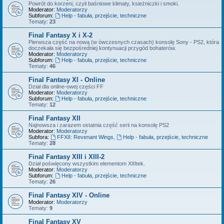
Powrót do korzeni, czyli baśniowe klimaty, ksieżniczki i smoki.
Moderator:
Moderatorzy
Subforum:
Help - fabuła, przejście, techniczne
Tematy:
23
Final Fantasy X i X-2
Pierwsza część na nową (w ówczesnych czasach) konsolę Sony - PS2, która
doczekała się bezpośredniej kontynuacji przygód bohaterów.
Moderator:
Moderatorzy
Subforum:
Help - fabuła, przejście, techniczne
Tematy:
46
Final Fantasy XI - Online
Dział dla online-owej części FF
Moderator:
Moderatorzy
Subforum:
Help - fabuła, przejście, techniczne
Tematy:
12
Final Fantasy XII
Najnowsza i zarazem ostatnia część serii na konsolę PS2
Moderator:
Moderatorzy
Subfora:
FFXII: Revenant Wings
,
Help - fabuła, przejście, techniczne
Tematy:
28
Final Fantasy XIII i XIII-2
Dział poświęcony wszystkim elementom XIIItek.
Moderator:
Moderatorzy
Subforum:
Help - fabuła, przejście, techniczne
Tematy:
26
Final Fantasy XIV - Online
Moderator:
Moderatorzy
Tematy:
9
Final Fantasy XV