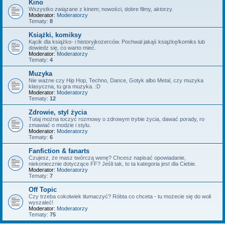
Kino
Wszystko związane z kinem; nowości, dobre filmy, aktorzy.
Moderator:
Moderatorzy
Tematy:
8
Książki, komiksy
Kącik dla książko- i historyjkożerców. Pochwal jakąś książkę/komiks lub
dowiedz się, co warto mieć.
Moderator:
Moderatorzy
Tematy:
4
Muzyka
Nie ważne czy Hip Hop, Techno, Dance, Gotyk albo Metal, czy muzyka
klasyczna, tu gra muzyka. :D
Moderator:
Moderatorzy
Tematy:
12
Zdrowie, styl życia
Tutaj można toczyć rozmowy o zdrowym trybie życia, dawać porady, ro
zmawiać o modzie i stylu.
Moderator:
Moderatorzy
Tematy:
6
Fanfiction & fanarts
Czujesz, że masz twórczą wenę? Chcesz napisać opowiadanie,
niekoniecznie dotyczące FF? Jeśli tak, to ta kategoria jest dla Ciebie.
Moderator:
Moderatorzy
Tematy:
7
Off Topic
Czy trzeba cokolwiek tłumaczyć? Róbta co chceta - tu możecie się do woli
wyszaleć!
Moderator:
Moderatorzy
Tematy:
75