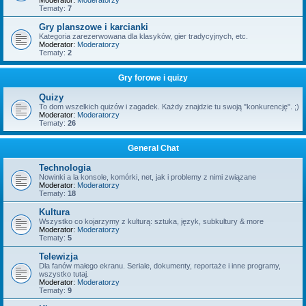
Moderator:
Moderatorzy
Tematy:
7
Gry planszowe i karcianki
Kategoria zarezerwowana dla klasyków, gier tradycyjnych, etc.
Moderator:
Moderatorzy
Tematy:
2
Gry forowe i quizy
Quizy
To dom wszelkich quizów i zagadek. Każdy znajdzie tu swoją "konkurencję". ;)
Moderator:
Moderatorzy
Tematy:
26
General Chat
Technologia
Nowinki a la konsole, komórki, net, jak i problemy z nimi związane
Moderator:
Moderatorzy
Tematy:
18
Kultura
Wszystko co kojarzymy z kulturą: sztuka, język, subkultury & more
Moderator:
Moderatorzy
Tematy:
5
Telewizja
Dla fanów małego ekranu. Seriale, dokumenty, reportaże i inne programy,
wszystko tutaj.
Moderator:
Moderatorzy
Tematy:
9