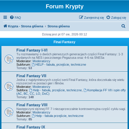
Forum Krypty
FAQ
Zarejestruj się
Zaloguj się
S
Krypta - Strona główna
Strona główna
z
Dzisiaj jest pt 07 sie, 2026 00:12
u
Final Fantasy
k
Final Fantasy I-VI
a
Tu rozmawiamy o dwóch pierwszych generacjach części Final Fantasy: 1-3
wydanych na NES i poczciwego Pegazusa oraz 4-6 na SNESa
j
Moderator:
Moderatorzy
Subforum:
HELP - fabuła, przejście, techniczne
Tematy:
53
Final Fantasy VII
Jedna z najsłynnieszych części serii Final Fantasy, która doczekała się wielu
rozszerzeń w postaci gier i filmów.
Moderator:
Moderatorzy
Subfora:
Help - fabuła, przejście, techniczne
,
Kompilacja FF VII i spin offy
(AC, BC, CC, LO, DoC)
Tematy:
148
Final Fantasy VIII
Następczyni słynnej FF 7 i niezaprzeczalnie kontrowersyjna część cyklu sagi.
Moderator:
Moderatorzy
Subforum:
Help - fabuła przejście, techniczne
Tematy:
85
Final Fantasy IX