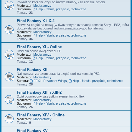
Powrót do korzeni, czyli baśniowe klimaty, ksieżniczki i smoki.
Moderator:
Moderatorzy
Subforum:
Help - fabuła, przejście, techniczne
Tematy:
23
Final Fantasy X i X-2
Pierwsza część na nową (w ówczesnych czasach) konsolę Sony - PS2, która
doczekała się bezpośredniej kontynuacji przygód bohaterów.
Moderator:
Moderatorzy
Subforum:
Help - fabuła, przejście, techniczne
Tematy:
46
Final Fantasy XI - Online
Dział dla online-owej części FF
Moderator:
Moderatorzy
Subforum:
Help - fabuła, przejście, techniczne
Tematy:
12
Final Fantasy XII
Najnowsza i zarazem ostatnia część serii na konsolę PS2
Moderator:
Moderatorzy
Subfora:
FFXII: Revenant Wings
,
Help - fabuła, przejście, techniczne
Tematy:
28
Final Fantasy XIII i XIII-2
Dział poświęcony wszystkim elementom XIIItek.
Moderator:
Moderatorzy
Subforum:
Help - fabuła, przejście, techniczne
Tematy:
26
Final Fantasy XIV - Online
Moderator:
Moderatorzy
Tematy:
9
Final Fantasy XV