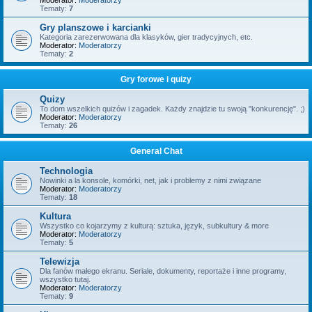
Moderator:
Moderatorzy
Tematy:
7
Gry planszowe i karcianki
Kategoria zarezerwowana dla klasyków, gier tradycyjnych, etc.
Moderator:
Moderatorzy
Tematy:
2
Gry forowe i quizy
Quizy
To dom wszelkich quizów i zagadek. Każdy znajdzie tu swoją "konkurencję". ;)
Moderator:
Moderatorzy
Tematy:
26
General Chat
Technologia
Nowinki a la konsole, komórki, net, jak i problemy z nimi związane
Moderator:
Moderatorzy
Tematy:
18
Kultura
Wszystko co kojarzymy z kulturą: sztuka, język, subkultury & more
Moderator:
Moderatorzy
Tematy:
5
Telewizja
Dla fanów małego ekranu. Seriale, dokumenty, reportaże i inne programy,
wszystko tutaj.
Moderator:
Moderatorzy
Tematy:
9