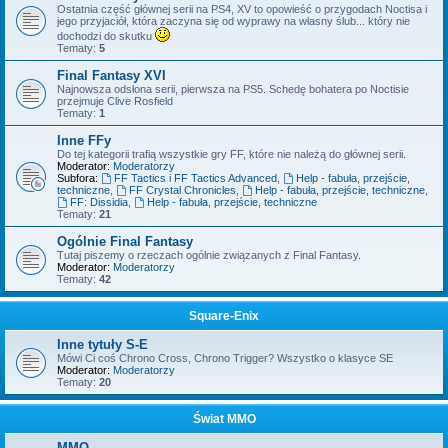
Ostatnia część głównej serii na PS4, XV to opowieść o przygodach Noctisa i
jego przyjaciół, która zaczyna się od wyprawy na własny ślub... który nie
dochodzi do skutku
Tematy:
5
Final Fantasy XVI
Najnowsza odsłona serii, pierwsza na PS5. Schedę bohatera po Noctisie
przejmuje Clive Rosfield
Tematy:
1
Inne FFy
Do tej kategorii trafią wszystkie gry FF, które nie należą do głównej serii.
Moderator:
Moderatorzy
Subfora:
FF Tactics i FF Tactics Advanced
,
Help - fabuła, przejście,
techniczne
,
FF Crystal Chronicles
,
Help - fabuła, przejście, techniczne
,
FF: Dissidia
,
Help - fabuła, przejście, techniczne
Tematy:
21
Ogólnie Final Fantasy
Tutaj piszemy o rzeczach ogólnie związanych z Final Fantasy.
Moderator:
Moderatorzy
Tematy:
42
Square-Enix
Inne tytuły S-E
Mówi Ci coś Chrono Cross, Chrono Trigger? Wszystko o klasyce SE
Moderator:
Moderatorzy
Tematy:
20
Świat MMO
MMO