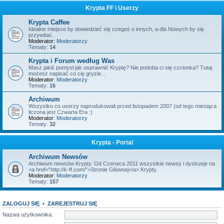
Krypta FF i Userzy
Krypta Caffee
Idealne miejsce by dowiedzieć się czegoś o innych, a dla Nowych by się
przywitać.
Moderator:
Moderatorzy
Tematy:
14
Krypta i Forum według Was
Masz jakiś pomysł jak usprawnić Kryptę? Nie podoba ci się czcionka? Tutaj
możesz napisać co cię gryzie...
Moderator:
Moderatorzy
Tematy:
16
Archiwum
Wszystko co userzy naprodukowali przed listopadem 2007 (od tego miesiąca
liczona jest Czwarta Era :)
Moderator:
Moderatorzy
Tematy:
32
Krypta - Portal
Archiwum Newsów
Archiwum newsów Krypty. Od Czerwca 2011 wszystkie newsy i dyskusje na
<a href="http://k-ff.com/">Stronie Głównej</a> Krypty.
Moderator:
Moderatorzy
Tematy:
157
ZALOGUJ SIĘ
•
ZAREJESTRUJ SIĘ
Nazwa użytkownika: