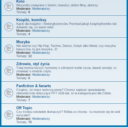
Kino
Wszystko związane z kinem; nowości, dobre filmy, aktorzy.
Moderator:
Moderatorzy
Tematy:
8
Książki, komiksy
Kącik dla książko- i historyjkożerców. Pochwal jakąś książkę/komiks lub
dowiedz się, co warto mieć.
Moderator:
Moderatorzy
Tematy:
4
Muzyka
Nie ważne czy Hip Hop, Techno, Dance, Gotyk albo Metal, czy muzyka
klasyczna, tu gra muzyka. :D
Moderator:
Moderatorzy
Tematy:
12
Zdrowie, styl życia
Tutaj można toczyć rozmowy o zdrowym trybie życia, dawać porady, ro
zmawiać o modzie i stylu.
Moderator:
Moderatorzy
Tematy:
6
Fanfiction & fanarts
Czujesz, że masz twórczą wenę? Chcesz napisać opowiadanie,
niekoniecznie dotyczące FF? Jeśli tak, to ta kategoria jest dla Ciebie.
Moderator:
Moderatorzy
Tematy:
7
Off Topic
Czy trzeba cokolwiek tłumaczyć? Róbta co chceta - tu możecie się do woli
wyszaleć!
Moderator:
Moderatorzy
Tematy:
75