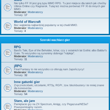
Nie tylko FF XI jest grą typu MMO RPG. Tu jest miejsce dla takich jak choćby
Ultima Online czy Ragnarok. Tutaj też można porównać FF XI do innych gier
MMO.
Moderator:
Moderatorzy
Tematy:
17
World of Warcraft
Bez wątpienia najbardziej popularny w tej chwili MMO.
Moderator:
Moderatorzy
Tematy:
4
Szeroki wachlarz gier
RPG
Bard's Tale, Eye of the Beholder, Ishar, czy z ostatnich lat Gothic albo Baldur's
Gate. To wszystko są synonimy dobrego "rolpleja".
Moderator:
Moderatorzy
Tematy:
11
jRPG
Final Fantasy to nie wszystko co oferują nam Japończycy!
Moderator:
Moderatorzy
Tematy:
32
Inne gatunki gier
Zręcznościówki, strzelanki, RTSy, RGPi ; tzw. blockbustery i te mniej znane
dla koneserów.
Moderator:
Moderatorzy
Tematy:
54
Stare, ale jare
Pamiętacie gry na ZX Spectrum, Amigę, czy Pegazusa/NESa?
Powspominajmy razem.