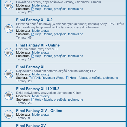
Powrót do korzeni, czyli baśniowe klimaty, ksieżniczki i smoki.
Moderator:
Moderatorzy
Subforum:
Help - fabuła, przejście, techniczne
Tematy:
23
Final Fantasy X i X-2
Pierwsza część na nową (w ówczesnych czasach) konsolę Sony - PS2, która
doczekała się bezpośredniej kontynuacji przygód bohaterów.
Moderator:
Moderatorzy
Subforum:
Help - fabuła, przejście, techniczne
Tematy:
46
Final Fantasy XI - Online
Dział dla online-owej części FF
Moderator:
Moderatorzy
Subforum:
Help - fabuła, przejście, techniczne
Tematy:
12
Final Fantasy XII
Najnowsza i zarazem ostatnia część serii na konsolę PS2
Moderator:
Moderatorzy
Subfora:
FFXII: Revenant Wings
,
Help - fabuła, przejście, techniczne
Tematy:
28
Final Fantasy XIII i XIII-2
Dział poświęcony wszystkim elementom XIIItek.
Moderator:
Moderatorzy
Subforum:
Help - fabuła, przejście, techniczne
Tematy:
26
Final Fantasy XIV - Online
Moderator:
Moderatorzy
Tematy:
9
Final Fantasy XV