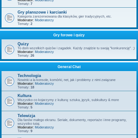
Moderator:
Moderatorzy
Tematy:
7
Gry planszowe i karcianki
Kategoria zarezerwowana dla klasyków, gier tradycyjnych, etc.
Moderator:
Moderatorzy
Tematy:
2
Gry forowe i quizy
Quizy
To dom wszelkich quizów i zagadek. Każdy znajdzie tu swoją "konkurencję". ;)
Moderator:
Moderatorzy
Tematy:
26
General Chat
Technologia
Nowinki a la konsole, komórki, net, jak i problemy z nimi związane
Moderator:
Moderatorzy
Tematy:
18
Kultura
Wszystko co kojarzymy z kulturą: sztuka, język, subkultury & more
Moderator:
Moderatorzy
Tematy:
5
Telewizja
Dla fanów małego ekranu. Seriale, dokumenty, reportaże i inne programy,
wszystko tutaj.
Moderator:
Moderatorzy
Tematy:
9