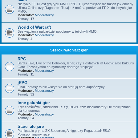
Nie tylko FF XI jest grą typu MMO RPG. Tu jest miejsce dla takich jak choćby
Ultima Online czy Ragnarok. Tutaj też można porównać FF XI do innych gier
MMO.
Moderator:
Moderatorzy
Tematy:
17
World of Warcraft
Bez wątpienia najbardziej popularny w tej chwili MMO.
Moderator:
Moderatorzy
Tematy:
4
Szeroki wachlarz gier
RPG
Bard's Tale, Eye of the Beholder, Ishar, czy z ostatnich lat Gothic albo Baldur's
Gate. To wszystko są synonimy dobrego "rolpleja".
Moderator:
Moderatorzy
Tematy:
11
jRPG
Final Fantasy to nie wszystko co oferują nam Japończycy!
Moderator:
Moderatorzy
Tematy:
32
Inne gatunki gier
Zręcznościówki, strzelanki, RTSy, RGPi ; tzw. blockbustery i te mniej znane
dla koneserów.
Moderator:
Moderatorzy
Tematy:
54
Stare, ale jare
Pamiętacie gry na ZX Spectrum, Amigę, czy Pegazusa/NESa?
Powspominajmy razem.