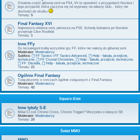
Ostatnia część głównej serii na PS4, XV to opowieść o przygodach Noctisa i
jego przyjaciół, która zaczyna się od wyprawy na własny ślub... który nie
dochodzi do skutku
Tematy:
5
Final Fantasy XVI
Najnowsza odsłona serii, pierwsza na PS5. Schedę bohatera po Noctisie
przejmuje Clive Rosfield
Tematy:
1
Inne FFy
Do tej kategorii trafią wszystkie gry FF, które nie należą do głównej serii.
Moderator:
Moderatorzy
Subfora:
FF Tactics i FF Tactics Advanced
,
Help - fabuła, przejście,
techniczne
,
FF Crystal Chronicles
,
Help - fabuła, przejście, techniczne
,
FF: Dissidia
,
Help - fabuła, przejście, techniczne
Tematy:
21
Ogólnie Final Fantasy
Tutaj piszemy o rzeczach ogólnie związanych z Final Fantasy.
Moderator:
Moderatorzy
Tematy:
42
Square-Enix
Inne tytuły S-E
Mówi Ci coś Chrono Cross, Chrono Trigger? Wszystko o klasyce SE
Moderator:
Moderatorzy
Tematy:
20
Świat MMO
MMO