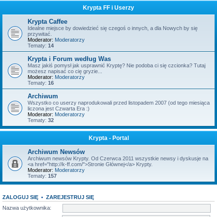
Krypta FF i Userzy
Krypta Caffee
Idealne miejsce by dowiedzieć się czegoś o innych, a dla Nowych by się
przywitać.
Moderator:
Moderatorzy
Tematy:
14
Krypta i Forum według Was
Masz jakiś pomysł jak usprawnić Kryptę? Nie podoba ci się czcionka? Tutaj
możesz napisać co cię gryzie...
Moderator:
Moderatorzy
Tematy:
16
Archiwum
Wszystko co userzy naprodukowali przed listopadem 2007 (od tego miesiąca
liczona jest Czwarta Era :)
Moderator:
Moderatorzy
Tematy:
32
Krypta - Portal
Archiwum Newsów
Archiwum newsów Krypty. Od Czerwca 2011 wszystkie newsy i dyskusje na
<a href="http://k-ff.com/">Stronie Głównej</a> Krypty.
Moderator:
Moderatorzy
Tematy:
157
ZALOGUJ SIĘ
•
ZAREJESTRUJ SIĘ
Nazwa użytkownika: