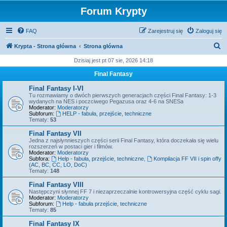
Forum Krypty
FAQ
Zarejestruj się
Zaloguj się
S
Krypta - Strona główna
Strona główna
z
Dzisiaj jest pt 07 sie, 2026 14:18
u
Final Fantasy
k
Final Fantasy I-VI
a
Tu rozmawiamy o dwóch pierwszych generacjach części Final Fantasy: 1-3
wydanych na NES i poczciwego Pegazusa oraz 4-6 na SNESa
j
Moderator:
Moderatorzy
Subforum:
HELP - fabuła, przejście, techniczne
Tematy:
53
Final Fantasy VII
Jedna z najsłynnieszych części serii Final Fantasy, która doczekała się wielu
rozszerzeń w postaci gier i filmów.
Moderator:
Moderatorzy
Subfora:
Help - fabuła, przejście, techniczne
,
Kompilacja FF VII i spin offy
(AC, BC, CC, LO, DoC)
Tematy:
148
Final Fantasy VIII
Następczyni słynnej FF 7 i niezaprzeczalnie kontrowersyjna część cyklu sagi.
Moderator:
Moderatorzy
Subforum:
Help - fabuła przejście, techniczne
Tematy:
85
Final Fantasy IX