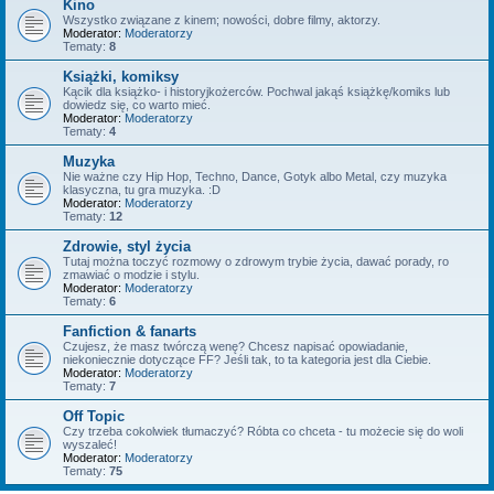
Kino
Wszystko związane z kinem; nowości, dobre filmy, aktorzy.
Moderator:
Moderatorzy
Tematy:
8
Książki, komiksy
Kącik dla książko- i historyjkożerców. Pochwal jakąś książkę/komiks lub
dowiedz się, co warto mieć.
Moderator:
Moderatorzy
Tematy:
4
Muzyka
Nie ważne czy Hip Hop, Techno, Dance, Gotyk albo Metal, czy muzyka
klasyczna, tu gra muzyka. :D
Moderator:
Moderatorzy
Tematy:
12
Zdrowie, styl życia
Tutaj można toczyć rozmowy o zdrowym trybie życia, dawać porady, ro
zmawiać o modzie i stylu.
Moderator:
Moderatorzy
Tematy:
6
Fanfiction & fanarts
Czujesz, że masz twórczą wenę? Chcesz napisać opowiadanie,
niekoniecznie dotyczące FF? Jeśli tak, to ta kategoria jest dla Ciebie.
Moderator:
Moderatorzy
Tematy:
7
Off Topic
Czy trzeba cokolwiek tłumaczyć? Róbta co chceta - tu możecie się do woli
wyszaleć!
Moderator:
Moderatorzy
Tematy:
75