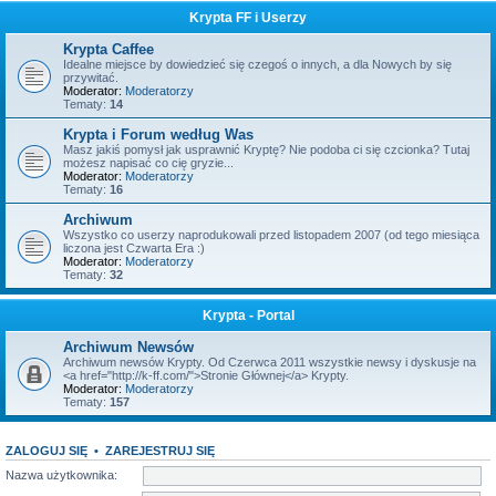
Krypta FF i Userzy
Krypta Caffee
Idealne miejsce by dowiedzieć się czegoś o innych, a dla Nowych by się
przywitać.
Moderator:
Moderatorzy
Tematy:
14
Krypta i Forum według Was
Masz jakiś pomysł jak usprawnić Kryptę? Nie podoba ci się czcionka? Tutaj
możesz napisać co cię gryzie...
Moderator:
Moderatorzy
Tematy:
16
Archiwum
Wszystko co userzy naprodukowali przed listopadem 2007 (od tego miesiąca
liczona jest Czwarta Era :)
Moderator:
Moderatorzy
Tematy:
32
Krypta - Portal
Archiwum Newsów
Archiwum newsów Krypty. Od Czerwca 2011 wszystkie newsy i dyskusje na
<a href="http://k-ff.com/">Stronie Głównej</a> Krypty.
Moderator:
Moderatorzy
Tematy:
157
ZALOGUJ SIĘ
•
ZAREJESTRUJ SIĘ
Nazwa użytkownika: