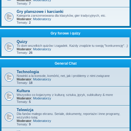
Moderator:
Moderatorzy
Tematy:
7
Gry planszowe i karcianki
Kategoria zarezerwowana dla klasyków, gier tradycyjnych, etc.
Moderator:
Moderatorzy
Tematy:
2
Gry forowe i quizy
Quizy
To dom wszelkich quizów i zagadek. Każdy znajdzie tu swoją "konkurencję". ;)
Moderator:
Moderatorzy
Tematy:
26
General Chat
Technologia
Nowinki a la konsole, komórki, net, jak i problemy z nimi związane
Moderator:
Moderatorzy
Tematy:
18
Kultura
Wszystko co kojarzymy z kulturą: sztuka, język, subkultury & more
Moderator:
Moderatorzy
Tematy:
5
Telewizja
Dla fanów małego ekranu. Seriale, dokumenty, reportaże i inne programy,
wszystko tutaj.
Moderator:
Moderatorzy
Tematy:
9