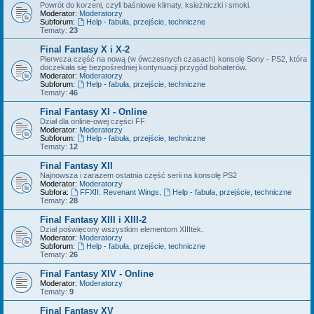
Powrót do korzeni, czyli baśniowe klimaty, ksieżniczki i smoki.
Moderator:
Moderatorzy
Subforum:
Help - fabuła, przejście, techniczne
Tematy:
23
Final Fantasy X i X-2
Pierwsza część na nową (w ówczesnych czasach) konsolę Sony - PS2, która
doczekała się bezpośredniej kontynuacji przygód bohaterów.
Moderator:
Moderatorzy
Subforum:
Help - fabuła, przejście, techniczne
Tematy:
46
Final Fantasy XI - Online
Dział dla online-owej części FF
Moderator:
Moderatorzy
Subforum:
Help - fabuła, przejście, techniczne
Tematy:
12
Final Fantasy XII
Najnowsza i zarazem ostatnia część serii na konsolę PS2
Moderator:
Moderatorzy
Subfora:
FFXII: Revenant Wings
,
Help - fabuła, przejście, techniczne
Tematy:
28
Final Fantasy XIII i XIII-2
Dział poświęcony wszystkim elementom XIIItek.
Moderator:
Moderatorzy
Subforum:
Help - fabuła, przejście, techniczne
Tematy:
26
Final Fantasy XIV - Online
Moderator:
Moderatorzy
Tematy:
9
Final Fantasy XV