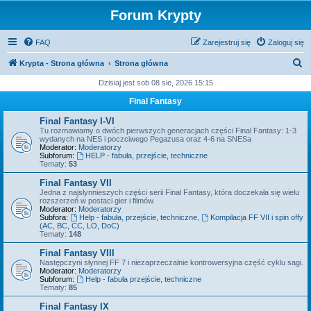
Forum Krypty
FAQ
Zarejestruj się
Zaloguj się
S
Krypta - Strona główna
Strona główna
z
Dzisiaj jest sob 08 sie, 2026 15:15
u
Final Fantasy
k
Final Fantasy I-VI
a
Tu rozmawiamy o dwóch pierwszych generacjach części Final Fantasy: 1-3
wydanych na NES i poczciwego Pegazusa oraz 4-6 na SNESa
j
Moderator:
Moderatorzy
Subforum:
HELP - fabuła, przejście, techniczne
Tematy:
53
Final Fantasy VII
Jedna z najsłynnieszych części serii Final Fantasy, która doczekała się wielu
rozszerzeń w postaci gier i filmów.
Moderator:
Moderatorzy
Subfora:
Help - fabuła, przejście, techniczne
,
Kompilacja FF VII i spin offy
(AC, BC, CC, LO, DoC)
Tematy:
148
Final Fantasy VIII
Następczyni słynnej FF 7 i niezaprzeczalnie kontrowersyjna część cyklu sagi.
Moderator:
Moderatorzy
Subforum:
Help - fabuła przejście, techniczne
Tematy:
85
Final Fantasy IX