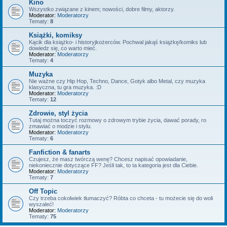
Kino
Wszystko związane z kinem; nowości, dobre filmy, aktorzy.
Moderator:
Moderatorzy
Tematy:
8
Książki, komiksy
Kącik dla książko- i historyjkożerców. Pochwal jakąś książkę/komiks lub
dowiedz się, co warto mieć.
Moderator:
Moderatorzy
Tematy:
4
Muzyka
Nie ważne czy Hip Hop, Techno, Dance, Gotyk albo Metal, czy muzyka
klasyczna, tu gra muzyka. :D
Moderator:
Moderatorzy
Tematy:
12
Zdrowie, styl życia
Tutaj można toczyć rozmowy o zdrowym trybie życia, dawać porady, ro
zmawiać o modzie i stylu.
Moderator:
Moderatorzy
Tematy:
6
Fanfiction & fanarts
Czujesz, że masz twórczą wenę? Chcesz napisać opowiadanie,
niekoniecznie dotyczące FF? Jeśli tak, to ta kategoria jest dla Ciebie.
Moderator:
Moderatorzy
Tematy:
7
Off Topic
Czy trzeba cokolwiek tłumaczyć? Róbta co chceta - tu możecie się do woli
wyszaleć!
Moderator:
Moderatorzy
Tematy:
75