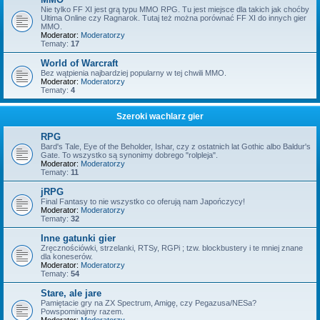
Nie tylko FF XI jest grą typu MMO RPG. Tu jest miejsce dla takich jak choćby
Ultima Online czy Ragnarok. Tutaj też można porównać FF XI do innych gier
MMO.
Moderator:
Moderatorzy
Tematy:
17
World of Warcraft
Bez wątpienia najbardziej popularny w tej chwili MMO.
Moderator:
Moderatorzy
Tematy:
4
Szeroki wachlarz gier
RPG
Bard's Tale, Eye of the Beholder, Ishar, czy z ostatnich lat Gothic albo Baldur's
Gate. To wszystko są synonimy dobrego "rolpleja".
Moderator:
Moderatorzy
Tematy:
11
jRPG
Final Fantasy to nie wszystko co oferują nam Japończycy!
Moderator:
Moderatorzy
Tematy:
32
Inne gatunki gier
Zręcznościówki, strzelanki, RTSy, RGPi ; tzw. blockbustery i te mniej znane
dla koneserów.
Moderator:
Moderatorzy
Tematy:
54
Stare, ale jare
Pamiętacie gry na ZX Spectrum, Amigę, czy Pegazusa/NESa?
Powspominajmy razem.