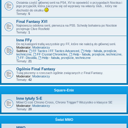
Ostatnia część głównej serii na PS4, XV to opowieść o przygodach Noctisa i
jego przyjaciół, która zaczyna się od wyprawy na własny ślub... który nie
dochodzi do skutku
Tematy:
5
Final Fantasy XVI
Najnowsza odsłona serii, pierwsza na PS5. Schedę bohatera po Noctisie
przejmuje Clive Rosfield
Tematy:
1
Inne FFy
Do tej kategorii trafią wszystkie gry FF, które nie należą do głównej serii.
Moderator:
Moderatorzy
Subfora:
FF Tactics i FF Tactics Advanced
,
Help - fabuła, przejście,
techniczne
,
FF Crystal Chronicles
,
Help - fabuła, przejście, techniczne
,
FF: Dissidia
,
Help - fabuła, przejście, techniczne
Tematy:
21
Ogólnie Final Fantasy
Tutaj piszemy o rzeczach ogólnie związanych z Final Fantasy.
Moderator:
Moderatorzy
Tematy:
42
Square-Enix
Inne tytuły S-E
Mówi Ci coś Chrono Cross, Chrono Trigger? Wszystko o klasyce SE
Moderator:
Moderatorzy
Tematy:
20
Świat MMO
MMO