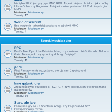
Nie tylko FF XI jest grą typu MMO RPG. Tu jest miejsce dla takich jak choćby
Ultima Online czy Ragnarok. Tutaj też można porównać FF XI do innych gier
MMO.
Moderator:
Moderatorzy
Tematy:
17
World of Warcraft
Bez wątpienia najbardziej popularny w tej chwili MMO.
Moderator:
Moderatorzy
Tematy:
4
Szeroki wachlarz gier
RPG
Bard's Tale, Eye of the Beholder, Ishar, czy z ostatnich lat Gothic albo Baldur's
Gate. To wszystko są synonimy dobrego "rolpleja".
Moderator:
Moderatorzy
Tematy:
11
jRPG
Final Fantasy to nie wszystko co oferują nam Japończycy!
Moderator:
Moderatorzy
Tematy:
32
Inne gatunki gier
Zręcznościówki, strzelanki, RTSy, RGPi ; tzw. blockbustery i te mniej znane
dla koneserów.
Moderator:
Moderatorzy
Tematy:
54
Stare, ale jare
Pamiętacie gry na ZX Spectrum, Amigę, czy Pegazusa/NESa?
Powspominajmy razem.