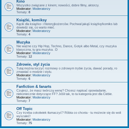
Kino
Wszystko związane z kinem; nowości, dobre filmy, aktorzy.
Moderator:
Moderatorzy
Tematy:
8
Książki, komiksy
Kącik dla książko- i historyjkożerców. Pochwal jakąś książkę/komiks lub
dowiedz się, co warto mieć.
Moderator:
Moderatorzy
Tematy:
4
Muzyka
Nie ważne czy Hip Hop, Techno, Dance, Gotyk albo Metal, czy muzyka
klasyczna, tu gra muzyka. :D
Moderator:
Moderatorzy
Tematy:
12
Zdrowie, styl życia
Tutaj można toczyć rozmowy o zdrowym trybie życia, dawać porady, ro
zmawiać o modzie i stylu.
Moderator:
Moderatorzy
Tematy:
6
Fanfiction & fanarts
Czujesz, że masz twórczą wenę? Chcesz napisać opowiadanie,
niekoniecznie dotyczące FF? Jeśli tak, to ta kategoria jest dla Ciebie.
Moderator:
Moderatorzy
Tematy:
7
Off Topic
Czy trzeba cokolwiek tłumaczyć? Róbta co chceta - tu możecie się do woli
wyszaleć!
Moderator:
Moderatorzy
Tematy:
75