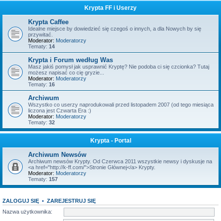
Krypta FF i Userzy
Krypta Caffee
Idealne miejsce by dowiedzieć się czegoś o innych, a dla Nowych by się
przywitać.
Moderator:
Moderatorzy
Tematy:
14
Krypta i Forum według Was
Masz jakiś pomysł jak usprawnić Kryptę? Nie podoba ci się czcionka? Tutaj
możesz napisać co cię gryzie...
Moderator:
Moderatorzy
Tematy:
16
Archiwum
Wszystko co userzy naprodukowali przed listopadem 2007 (od tego miesiąca
liczona jest Czwarta Era :)
Moderator:
Moderatorzy
Tematy:
32
Krypta - Portal
Archiwum Newsów
Archiwum newsów Krypty. Od Czerwca 2011 wszystkie newsy i dyskusje na
<a href="http://k-ff.com/">Stronie Głównej</a> Krypty.
Moderator:
Moderatorzy
Tematy:
157
ZALOGUJ SIĘ
•
ZAREJESTRUJ SIĘ
Nazwa użytkownika: