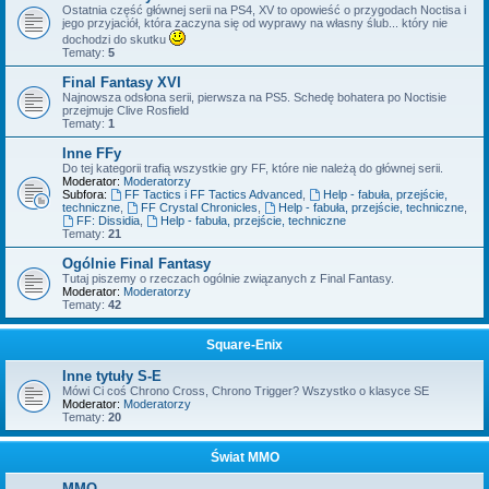
Ostatnia część głównej serii na PS4, XV to opowieść o przygodach Noctisa i
jego przyjaciół, która zaczyna się od wyprawy na własny ślub... który nie
dochodzi do skutku
Tematy:
5
Final Fantasy XVI
Najnowsza odsłona serii, pierwsza na PS5. Schedę bohatera po Noctisie
przejmuje Clive Rosfield
Tematy:
1
Inne FFy
Do tej kategorii trafią wszystkie gry FF, które nie należą do głównej serii.
Moderator:
Moderatorzy
Subfora:
FF Tactics i FF Tactics Advanced
,
Help - fabuła, przejście,
techniczne
,
FF Crystal Chronicles
,
Help - fabuła, przejście, techniczne
,
FF: Dissidia
,
Help - fabuła, przejście, techniczne
Tematy:
21
Ogólnie Final Fantasy
Tutaj piszemy o rzeczach ogólnie związanych z Final Fantasy.
Moderator:
Moderatorzy
Tematy:
42
Square-Enix
Inne tytuły S-E
Mówi Ci coś Chrono Cross, Chrono Trigger? Wszystko o klasyce SE
Moderator:
Moderatorzy
Tematy:
20
Świat MMO
MMO