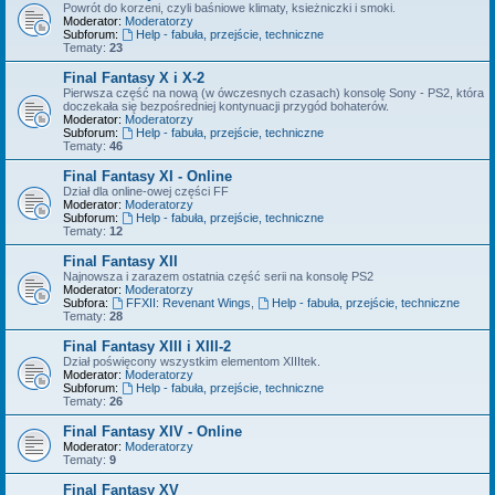
Powrót do korzeni, czyli baśniowe klimaty, ksieżniczki i smoki.
Moderator:
Moderatorzy
Subforum:
Help - fabuła, przejście, techniczne
Tematy:
23
Final Fantasy X i X-2
Pierwsza część na nową (w ówczesnych czasach) konsolę Sony - PS2, która
doczekała się bezpośredniej kontynuacji przygód bohaterów.
Moderator:
Moderatorzy
Subforum:
Help - fabuła, przejście, techniczne
Tematy:
46
Final Fantasy XI - Online
Dział dla online-owej części FF
Moderator:
Moderatorzy
Subforum:
Help - fabuła, przejście, techniczne
Tematy:
12
Final Fantasy XII
Najnowsza i zarazem ostatnia część serii na konsolę PS2
Moderator:
Moderatorzy
Subfora:
FFXII: Revenant Wings
,
Help - fabuła, przejście, techniczne
Tematy:
28
Final Fantasy XIII i XIII-2
Dział poświęcony wszystkim elementom XIIItek.
Moderator:
Moderatorzy
Subforum:
Help - fabuła, przejście, techniczne
Tematy:
26
Final Fantasy XIV - Online
Moderator:
Moderatorzy
Tematy:
9
Final Fantasy XV