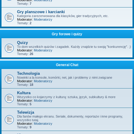
Moderator:
Moderatorzy
Tematy:
7
Gry planszowe i karcianki
Kategoria zarezerwowana dla klasyków, gier tradycyjnych, etc.
Moderator:
Moderatorzy
Tematy:
2
Gry forowe i quizy
Quizy
To dom wszelkich quizów i zagadek. Każdy znajdzie tu swoją "konkurencję". ;)
Moderator:
Moderatorzy
Tematy:
26
General Chat
Technologia
Nowinki a la konsole, komórki, net, jak i problemy z nimi związane
Moderator:
Moderatorzy
Tematy:
18
Kultura
Wszystko co kojarzymy z kulturą: sztuka, język, subkultury & more
Moderator:
Moderatorzy
Tematy:
5
Telewizja
Dla fanów małego ekranu. Seriale, dokumenty, reportaże i inne programy,
wszystko tutaj.
Moderator:
Moderatorzy
Tematy:
9