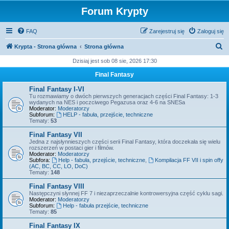
Forum Krypty
FAQ
Zarejestruj się
Zaloguj się
S
Krypta - Strona główna
Strona główna
z
Dzisiaj jest sob 08 sie, 2026 17:30
u
Final Fantasy
k
Final Fantasy I-VI
a
Tu rozmawiamy o dwóch pierwszych generacjach części Final Fantasy: 1-3
wydanych na NES i poczciwego Pegazusa oraz 4-6 na SNESa
j
Moderator:
Moderatorzy
Subforum:
HELP - fabuła, przejście, techniczne
Tematy:
53
Final Fantasy VII
Jedna z najsłynnieszych części serii Final Fantasy, która doczekała się wielu
rozszerzeń w postaci gier i filmów.
Moderator:
Moderatorzy
Subfora:
Help - fabuła, przejście, techniczne
,
Kompilacja FF VII i spin offy
(AC, BC, CC, LO, DoC)
Tematy:
148
Final Fantasy VIII
Następczyni słynnej FF 7 i niezaprzeczalnie kontrowersyjna część cyklu sagi.
Moderator:
Moderatorzy
Subforum:
Help - fabuła przejście, techniczne
Tematy:
85
Final Fantasy IX