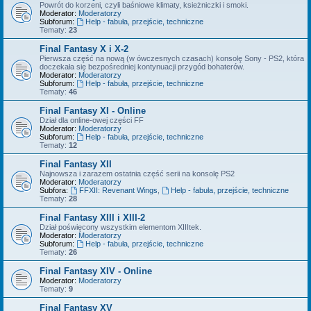
Powrót do korzeni, czyli baśniowe klimaty, ksieżniczki i smoki.
Moderator:
Moderatorzy
Subforum:
Help - fabuła, przejście, techniczne
Tematy:
23
Final Fantasy X i X-2
Pierwsza część na nową (w ówczesnych czasach) konsolę Sony - PS2, która
doczekała się bezpośredniej kontynuacji przygód bohaterów.
Moderator:
Moderatorzy
Subforum:
Help - fabuła, przejście, techniczne
Tematy:
46
Final Fantasy XI - Online
Dział dla online-owej części FF
Moderator:
Moderatorzy
Subforum:
Help - fabuła, przejście, techniczne
Tematy:
12
Final Fantasy XII
Najnowsza i zarazem ostatnia część serii na konsolę PS2
Moderator:
Moderatorzy
Subfora:
FFXII: Revenant Wings
,
Help - fabuła, przejście, techniczne
Tematy:
28
Final Fantasy XIII i XIII-2
Dział poświęcony wszystkim elementom XIIItek.
Moderator:
Moderatorzy
Subforum:
Help - fabuła, przejście, techniczne
Tematy:
26
Final Fantasy XIV - Online
Moderator:
Moderatorzy
Tematy:
9
Final Fantasy XV