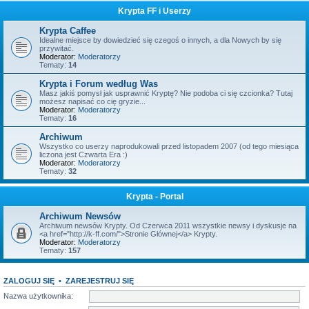
Krypta FF i Userzy
Krypta Caffee
Idealne miejsce by dowiedzieć się czegoś o innych, a dla Nowych by się
przywitać.
Moderator:
Moderatorzy
Tematy:
14
Krypta i Forum według Was
Masz jakiś pomysł jak usprawnić Kryptę? Nie podoba ci się czcionka? Tutaj
możesz napisać co cię gryzie...
Moderator:
Moderatorzy
Tematy:
16
Archiwum
Wszystko co userzy naprodukowali przed listopadem 2007 (od tego miesiąca
liczona jest Czwarta Era :)
Moderator:
Moderatorzy
Tematy:
32
Krypta - Portal
Archiwum Newsów
Archiwum newsów Krypty. Od Czerwca 2011 wszystkie newsy i dyskusje na
<a href="http://k-ff.com/">Stronie Głównej</a> Krypty.
Moderator:
Moderatorzy
Tematy:
157
ZALOGUJ SIĘ
•
ZAREJESTRUJ SIĘ
Nazwa użytkownika: