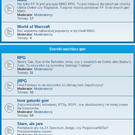
Nie tylko FF XI jest grą typu MMO RPG. Tu jest miejsce dla takich jak choćby
Ultima Online czy Ragnarok. Tutaj też można porównać FF XI do innych gier
MMO.
Moderator:
Moderatorzy
Tematy:
17
World of Warcraft
Bez wątpienia najbardziej popularny w tej chwili MMO.
Moderator:
Moderatorzy
Tematy:
4
Szeroki wachlarz gier
RPG
Bard's Tale, Eye of the Beholder, Ishar, czy z ostatnich lat Gothic albo Baldur's
Gate. To wszystko są synonimy dobrego "rolpleja".
Moderator:
Moderatorzy
Tematy:
11
jRPG
Final Fantasy to nie wszystko co oferują nam Japończycy!
Moderator:
Moderatorzy
Tematy:
32
Inne gatunki gier
Zręcznościówki, strzelanki, RTSy, RGPi ; tzw. blockbustery i te mniej znane
dla koneserów.
Moderator:
Moderatorzy
Tematy:
54
Stare, ale jare
Pamiętacie gry na ZX Spectrum, Amigę, czy Pegazusa/NESa?
Powspominajmy razem.