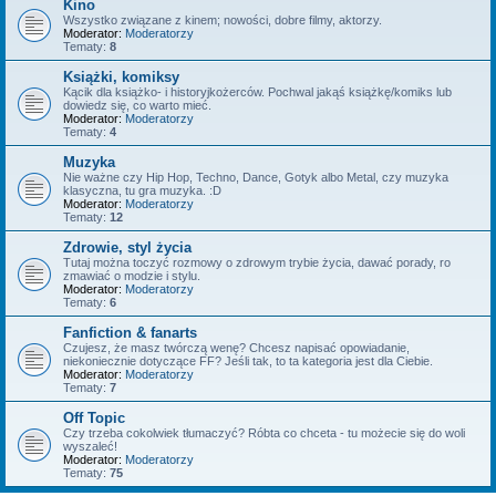
Kino
Wszystko związane z kinem; nowości, dobre filmy, aktorzy.
Moderator:
Moderatorzy
Tematy:
8
Książki, komiksy
Kącik dla książko- i historyjkożerców. Pochwal jakąś książkę/komiks lub
dowiedz się, co warto mieć.
Moderator:
Moderatorzy
Tematy:
4
Muzyka
Nie ważne czy Hip Hop, Techno, Dance, Gotyk albo Metal, czy muzyka
klasyczna, tu gra muzyka. :D
Moderator:
Moderatorzy
Tematy:
12
Zdrowie, styl życia
Tutaj można toczyć rozmowy o zdrowym trybie życia, dawać porady, ro
zmawiać o modzie i stylu.
Moderator:
Moderatorzy
Tematy:
6
Fanfiction & fanarts
Czujesz, że masz twórczą wenę? Chcesz napisać opowiadanie,
niekoniecznie dotyczące FF? Jeśli tak, to ta kategoria jest dla Ciebie.
Moderator:
Moderatorzy
Tematy:
7
Off Topic
Czy trzeba cokolwiek tłumaczyć? Róbta co chceta - tu możecie się do woli
wyszaleć!
Moderator:
Moderatorzy
Tematy:
75