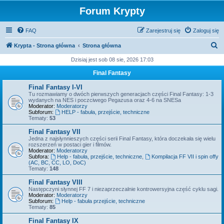
Forum Krypty
FAQ
Zarejestruj się
Zaloguj się
S
Krypta - Strona główna
Strona główna
z
Dzisiaj jest sob 08 sie, 2026 17:03
u
Final Fantasy
k
Final Fantasy I-VI
a
Tu rozmawiamy o dwóch pierwszych generacjach części Final Fantasy: 1-3
wydanych na NES i poczciwego Pegazusa oraz 4-6 na SNESa
j
Moderator:
Moderatorzy
Subforum:
HELP - fabuła, przejście, techniczne
Tematy:
53
Final Fantasy VII
Jedna z najsłynnieszych części serii Final Fantasy, która doczekała się wielu
rozszerzeń w postaci gier i filmów.
Moderator:
Moderatorzy
Subfora:
Help - fabuła, przejście, techniczne
,
Kompilacja FF VII i spin offy
(AC, BC, CC, LO, DoC)
Tematy:
148
Final Fantasy VIII
Następczyni słynnej FF 7 i niezaprzeczalnie kontrowersyjna część cyklu sagi.
Moderator:
Moderatorzy
Subforum:
Help - fabuła przejście, techniczne
Tematy:
85
Final Fantasy IX