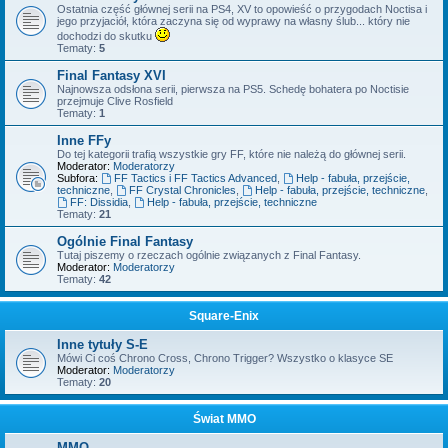
Ostatnia część głównej serii na PS4, XV to opowieść o przygodach Noctisa i
jego przyjaciół, która zaczyna się od wyprawy na własny ślub... który nie
dochodzi do skutku
Tematy:
5
Final Fantasy XVI
Najnowsza odsłona serii, pierwsza na PS5. Schedę bohatera po Noctisie
przejmuje Clive Rosfield
Tematy:
1
Inne FFy
Do tej kategorii trafią wszystkie gry FF, które nie należą do głównej serii.
Moderator:
Moderatorzy
Subfora:
FF Tactics i FF Tactics Advanced
,
Help - fabuła, przejście,
techniczne
,
FF Crystal Chronicles
,
Help - fabuła, przejście, techniczne
,
FF: Dissidia
,
Help - fabuła, przejście, techniczne
Tematy:
21
Ogólnie Final Fantasy
Tutaj piszemy o rzeczach ogólnie związanych z Final Fantasy.
Moderator:
Moderatorzy
Tematy:
42
Square-Enix
Inne tytuły S-E
Mówi Ci coś Chrono Cross, Chrono Trigger? Wszystko o klasyce SE
Moderator:
Moderatorzy
Tematy:
20
Świat MMO
MMO