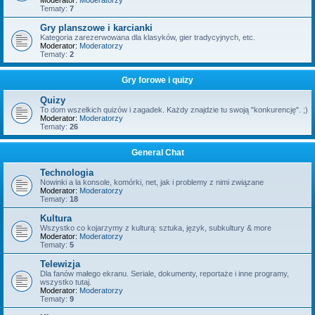
Moderator:
Moderatorzy
Tematy:
7
Gry planszowe i karcianki
Kategoria zarezerwowana dla klasyków, gier tradycyjnych, etc.
Moderator:
Moderatorzy
Tematy:
2
Gry forowe i quizy
Quizy
To dom wszelkich quizów i zagadek. Każdy znajdzie tu swoją "konkurencję". ;)
Moderator:
Moderatorzy
Tematy:
26
General Chat
Technologia
Nowinki a la konsole, komórki, net, jak i problemy z nimi związane
Moderator:
Moderatorzy
Tematy:
18
Kultura
Wszystko co kojarzymy z kulturą: sztuka, język, subkultury & more
Moderator:
Moderatorzy
Tematy:
5
Telewizja
Dla fanów małego ekranu. Seriale, dokumenty, reportaże i inne programy,
wszystko tutaj.
Moderator:
Moderatorzy
Tematy:
9