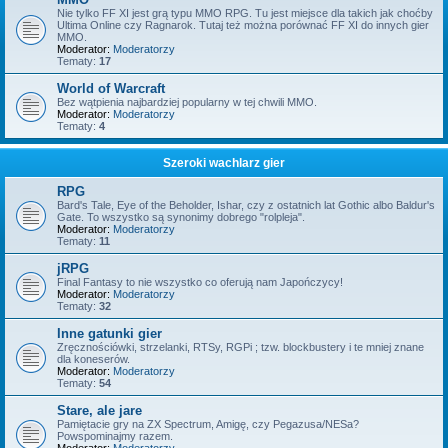
Nie tylko FF XI jest grą typu MMO RPG. Tu jest miejsce dla takich jak choćby
Ultima Online czy Ragnarok. Tutaj też można porównać FF XI do innych gier
MMO.
Moderator:
Moderatorzy
Tematy:
17
World of Warcraft
Bez wątpienia najbardziej popularny w tej chwili MMO.
Moderator:
Moderatorzy
Tematy:
4
Szeroki wachlarz gier
RPG
Bard's Tale, Eye of the Beholder, Ishar, czy z ostatnich lat Gothic albo Baldur's
Gate. To wszystko są synonimy dobrego "rolpleja".
Moderator:
Moderatorzy
Tematy:
11
jRPG
Final Fantasy to nie wszystko co oferują nam Japończycy!
Moderator:
Moderatorzy
Tematy:
32
Inne gatunki gier
Zręcznościówki, strzelanki, RTSy, RGPi ; tzw. blockbustery i te mniej znane
dla koneserów.
Moderator:
Moderatorzy
Tematy:
54
Stare, ale jare
Pamiętacie gry na ZX Spectrum, Amigę, czy Pegazusa/NESa?
Powspominajmy razem.