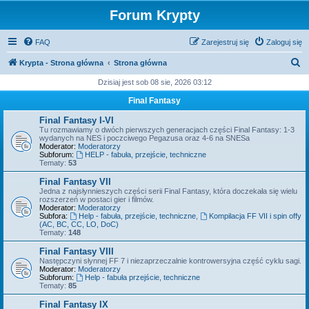
Forum Krypty
FAQ
Zarejestruj się
Zaloguj się
S
Krypta - Strona główna
Strona główna
z
Dzisiaj jest sob 08 sie, 2026 03:12
u
Final Fantasy
k
Final Fantasy I-VI
a
Tu rozmawiamy o dwóch pierwszych generacjach części Final Fantasy: 1-3
wydanych na NES i poczciwego Pegazusa oraz 4-6 na SNESa
j
Moderator:
Moderatorzy
Subforum:
HELP - fabuła, przejście, techniczne
Tematy:
53
Final Fantasy VII
Jedna z najsłynnieszych części serii Final Fantasy, która doczekała się wielu
rozszerzeń w postaci gier i filmów.
Moderator:
Moderatorzy
Subfora:
Help - fabuła, przejście, techniczne
,
Kompilacja FF VII i spin offy
(AC, BC, CC, LO, DoC)
Tematy:
148
Final Fantasy VIII
Następczyni słynnej FF 7 i niezaprzeczalnie kontrowersyjna część cyklu sagi.
Moderator:
Moderatorzy
Subforum:
Help - fabuła przejście, techniczne
Tematy:
85
Final Fantasy IX