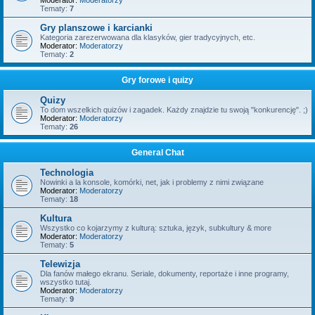
Moderator:
Moderatorzy
Tematy:
7
Gry planszowe i karcianki
Kategoria zarezerwowana dla klasyków, gier tradycyjnych, etc.
Moderator:
Moderatorzy
Tematy:
2
Gry forowe i quizy
Quizy
To dom wszelkich quizów i zagadek. Każdy znajdzie tu swoją "konkurencję". ;)
Moderator:
Moderatorzy
Tematy:
26
General Chat
Technologia
Nowinki a la konsole, komórki, net, jak i problemy z nimi związane
Moderator:
Moderatorzy
Tematy:
18
Kultura
Wszystko co kojarzymy z kulturą: sztuka, język, subkultury & more
Moderator:
Moderatorzy
Tematy:
5
Telewizja
Dla fanów małego ekranu. Seriale, dokumenty, reportaże i inne programy,
wszystko tutaj.
Moderator:
Moderatorzy
Tematy:
9