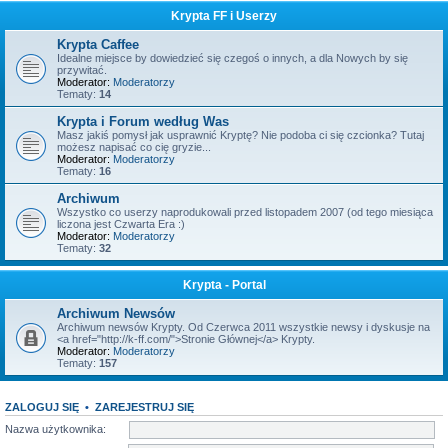
Krypta FF i Userzy
Krypta Caffee
Idealne miejsce by dowiedzieć się czegoś o innych, a dla Nowych by się
przywitać.
Moderator:
Moderatorzy
Tematy:
14
Krypta i Forum według Was
Masz jakiś pomysł jak usprawnić Kryptę? Nie podoba ci się czcionka? Tutaj
możesz napisać co cię gryzie...
Moderator:
Moderatorzy
Tematy:
16
Archiwum
Wszystko co userzy naprodukowali przed listopadem 2007 (od tego miesiąca
liczona jest Czwarta Era :)
Moderator:
Moderatorzy
Tematy:
32
Krypta - Portal
Archiwum Newsów
Archiwum newsów Krypty. Od Czerwca 2011 wszystkie newsy i dyskusje na
<a href="http://k-ff.com/">Stronie Głównej</a> Krypty.
Moderator:
Moderatorzy
Tematy:
157
ZALOGUJ SIĘ
•
ZAREJESTRUJ SIĘ
Nazwa użytkownika: