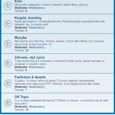
Kino
Wszystko związane z kinem; nowości, dobre filmy, aktorzy.
Moderator:
Moderatorzy
Tematy:
8
Książki, komiksy
Kącik dla książko- i historyjkożerców. Pochwal jakąś książkę/komiks lub
dowiedz się, co warto mieć.
Moderator:
Moderatorzy
Tematy:
4
Muzyka
Nie ważne czy Hip Hop, Techno, Dance, Gotyk albo Metal, czy muzyka
klasyczna, tu gra muzyka. :D
Moderator:
Moderatorzy
Tematy:
12
Zdrowie, styl życia
Tutaj można toczyć rozmowy o zdrowym trybie życia, dawać porady, ro
zmawiać o modzie i stylu.
Moderator:
Moderatorzy
Tematy:
6
Fanfiction & fanarts
Czujesz, że masz twórczą wenę? Chcesz napisać opowiadanie,
niekoniecznie dotyczące FF? Jeśli tak, to ta kategoria jest dla Ciebie.
Moderator:
Moderatorzy
Tematy:
7
Off Topic
Czy trzeba cokolwiek tłumaczyć? Róbta co chceta - tu możecie się do woli
wyszaleć!
Moderator:
Moderatorzy
Tematy:
75