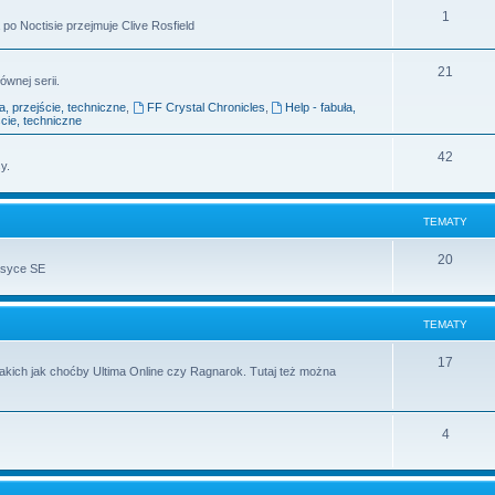
1
po Noctisie przejmuje Clive Rosfield
21
ównej serii.
ła, przejście, techniczne
,
FF Crystal Chronicles
,
Help - fabuła,
ście, techniczne
42
y.
TEMATY
20
asyce SE
TEMATY
17
takich jak choćby Ultima Online czy Ragnarok. Tutaj też można
4