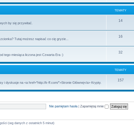
TEMATY
14
wych by się przywitać.
16
zcionka? Tutaj możesz napisać co cię gryzie...
32
 tego miesiąca liczona jest Czwarta Era :)
TEMATY
157
 dyskusje na <a href="http://k-ff.com/">Stronie Głównej</a> Krypty.
Nie pamiętam hasła
|
Zapamiętaj mnie
gości (wg danych z ostatnich 5 minut)