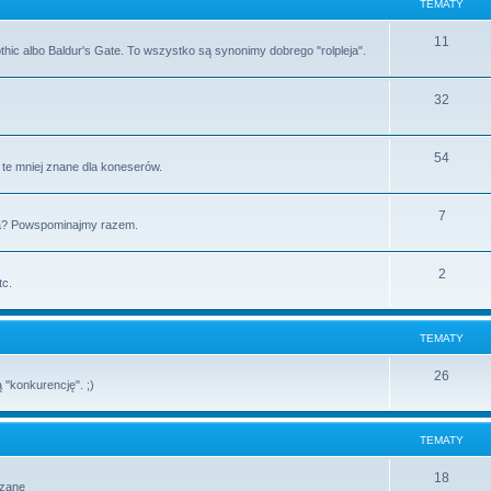
TEMATY
11
Gothic albo Baldur's Gate. To wszystko są synonimy dobrego "rolpleja".
32
54
i te mniej znane dla koneserów.
7
Sa? Powspominajmy razem.
2
tc.
TEMATY
26
 "konkurencję". ;)
TEMATY
18
ązane