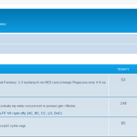
tasy
TEMATY
53
al Fantasy: 1-3 wydanych na NES i poczciwego Pegazusa oraz 4-6 na
148
zekała się wielu rozszerzeń w postaci gier i filmów.
a FF VII i spin offy (AC, BC, CC, LO, DoC)
85
część cyklu sagi.