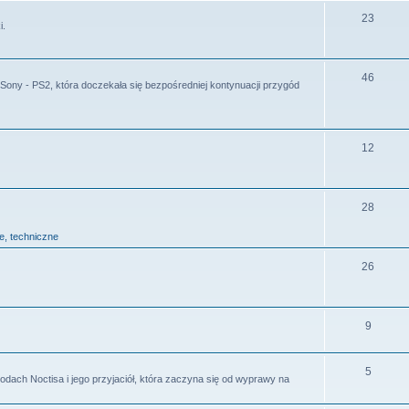
23
i.
46
ny - PS2, która doczekała się bezpośredniej kontynuacji przygód
12
28
ie, techniczne
26
9
5
odach Noctisa i jego przyjaciół, która zaczyna się od wyprawy na