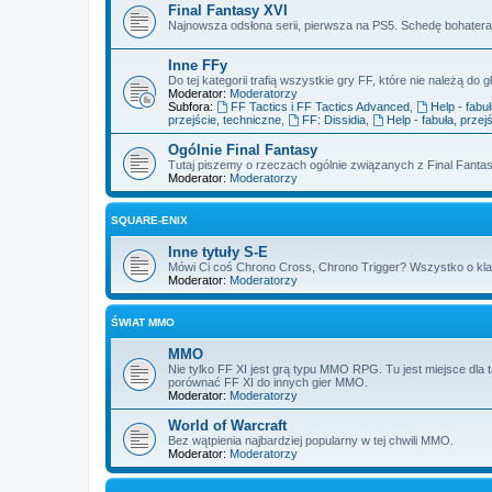
Final Fantasy XVI
Najnowsza odsłona serii, pierwsza na PS5. Schedę bohatera 
Inne FFy
Do tej kategorii trafią wszystkie gry FF, które nie należą do gł
Moderator:
Moderatorzy
Subfora:
FF Tactics i FF Tactics Advanced
,
Help - fabu
przejście, techniczne
,
FF: Dissidia
,
Help - fabuła, przej
Ogólnie Final Fantasy
Tutaj piszemy o rzeczach ogólnie związanych z Final Fantas
Moderator:
Moderatorzy
SQUARE-ENIX
Inne tytuły S-E
Mówi Ci coś Chrono Cross, Chrono Trigger? Wszystko o kl
Moderator:
Moderatorzy
ŚWIAT MMO
MMO
Nie tylko FF XI jest grą typu MMO RPG. Tu jest miejsce dla 
porównać FF XI do innych gier MMO.
Moderator:
Moderatorzy
World of Warcraft
Bez wątpienia najbardziej popularny w tej chwili MMO.
Moderator:
Moderatorzy