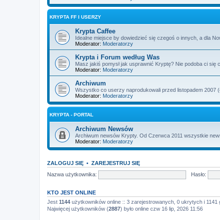
KRYPTA FF I USERZY
Krypta Caffee
Idealne miejsce by dowiedzieć się czegoś o innych, a dla No
Moderator:
Moderatorzy
Krypta i Forum według Was
Masz jakiś pomysł jak usprawnić Kryptę? Nie podoba ci się c
Moderator:
Moderatorzy
Archiwum
Wszystko co userzy naprodukowali przed listopadem 2007 (od
Moderator:
Moderatorzy
KRYPTA - PORTAL
Archiwum Newsów
Archiwum newsów Krypty. Od Czerwca 2011 wszystkie newsy i
Moderator:
Moderatorzy
ZALOGUJ SIĘ
•
ZAREJESTRUJ SIĘ
Nazwa użytkownika:
Hasło:
KTO JEST ONLINE
Jest
1144
użytkowników online :: 3 zarejestrowanych, 0 ukrytych i 1141 
Najwięcej użytkowników (
2887
) było online czw 16 lip, 2026 11:56