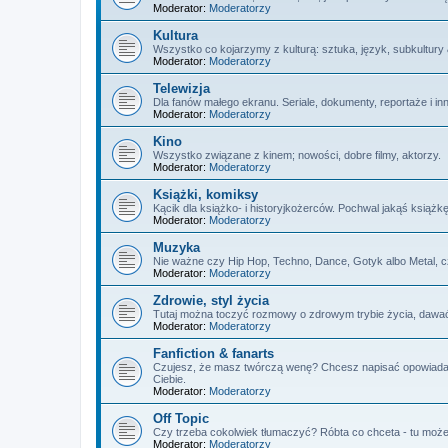
Moderator:
Moderatorzy
Kultura
Wszystko co kojarzymy z kulturą: sztuka, język, subkultury
Moderator:
Moderatorzy
Telewizja
Dla fanów małego ekranu. Seriale, dokumenty, reportaże i in
Moderator:
Moderatorzy
Kino
Wszystko związane z kinem; nowości, dobre filmy, aktorzy.
Moderator:
Moderatorzy
Książki, komiksy
Kącik dla książko- i historyjkożerców. Pochwal jakąś książk
Moderator:
Moderatorzy
Muzyka
Nie ważne czy Hip Hop, Techno, Dance, Gotyk albo Metal, 
Moderator:
Moderatorzy
Zdrowie, styl życia
Tutaj można toczyć rozmowy o zdrowym trybie życia, dawać 
Moderator:
Moderatorzy
Fanfiction & fanarts
Czujesz, że masz twórczą wenę? Chcesz napisać opowiadanie,
Ciebie.
Moderator:
Moderatorzy
Off Topic
Czy trzeba cokolwiek tłumaczyć? Róbta co chceta - tu możec
Moderator:
Moderatorzy