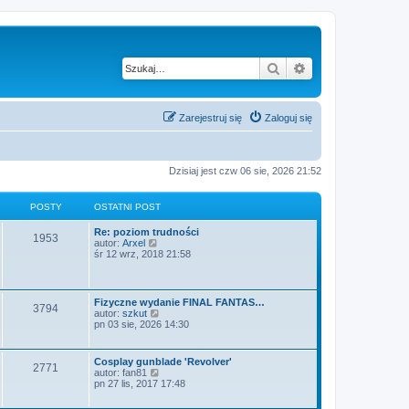
Szukaj
Wyszukiwanie z
Zarejestruj się
Zaloguj się
Dzisiaj jest czw 06 sie, 2026 21:52
POSTY
OSTATNI POST
Re: poziom trudności
1953
W
autor:
Arxel
y
śr 12 wrz, 2018 21:58
ś
w
i
e
Fizyczne wydanie FINAL FANTAS…
3794
t
W
autor:
szkut
l
y
pn 03 sie, 2026 14:30
n
ś
a
w
j
i
Cosplay gunblade 'Revolver'
n
2771
e
W
autor:
fan81
o
t
y
pn 27 lis, 2017 17:48
w
l
ś
s
n
w
z