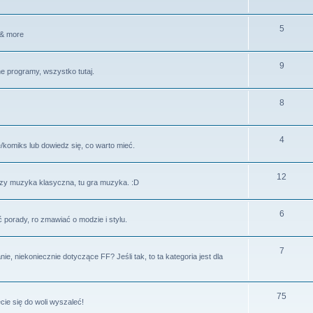
5
 & more
9
ne programy, wszystko tutaj.
8
4
ę/komiks lub dowiedz się, co warto mieć.
12
czy muzyka klasyczna, tu gra muzyka. :D
6
porady, ro zmawiać o modzie i stylu.
7
 niekoniecznie dotyczące FF? Jeśli tak, to ta kategoria jest dla
75
ie się do woli wyszaleć!