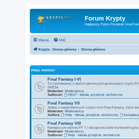
Forum Krypty
Najlepszy Polski Poradnik Final Fan
Więcej…
FAQ
Krypta - Strona główna
Strona główna
FINAL FANTASY
Final Fantasy I-VI
Tu rozmawiamy o dwóch pierwszych generacjach części Fin
SNESa
Moderator:
Moderatorzy
Subforum:
HELP - fabuła, przejście, techniczne
Final Fantasy VII
Jedna z najsłynnieszych części serii Final Fantasy, która doc
Moderator:
Moderatorzy
Subfora:
Help - fabuła, przejście, techniczne
,
Kompilacj
Final Fantasy VIII
Następczyni słynnej FF 7 i niezaprzeczalnie kontrowersyjna 
Moderator:
Moderatorzy
Subforum:
Help - fabuła przejście, techniczne