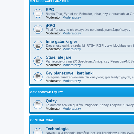
SZEROKI WACHLARZ GIER
RPG
Bard's Tale, Eye of the Beholder, Ishar, czy z ostatnich lat 
Moderator:
Moderatorzy
jRPG
Final Fantasy to nie wszystko co oferują nam Japończycy!
Moderator:
Moderatorzy
Inne gatunki gier
Zręcznościówki, strzelanki, RTSy, RGPi ; tzw. blockbustery 
Moderator:
Moderatorzy
Stare, ale jare
Pamiętacie gry na ZX Spectrum, Amigę, czy Pegazusa/NE
Moderator:
Moderatorzy
Gry planszowe i karcianki
Kategoria zarezerwowana dla klasyków, gier tradycyjnych, e
Moderator:
Moderatorzy
GRY FOROWE I QUIZY
Quizy
To dom wszelkich quizów i zagadek. Każdy znajdzie tu swoją
Moderator:
Moderatorzy
GENERAL CHAT
Technologia
Nowinki a la konsole, komórki, net, jak i problemy z nimi zwi