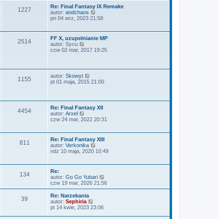
a
i
y
Re: Final Fantasy IX Remake
j
1227
e
p
W
autor:
andchaos
n
t
o
y
pn 04 wrz, 2023 21:58
o
l
s
ś
w
n
t
w
s
a
i
z
FF X, uzupelnianie MP
j
2514
e
y
W
autor:
Sycu
n
t
p
y
czw 02 mar, 2017 19:25
o
l
o
ś
w
n
s
w
s
a
t
i
z
j
e
y
W
autor:
Skowyt
n
1155
t
p
y
pt 01 maja, 2015 21:00
o
l
o
ś
w
n
s
w
s
a
t
i
z
j
e
y
Re: Final Fantasy XII
n
4454
t
p
W
autor:
Arxel
o
l
o
y
czw 24 mar, 2022 20:31
w
n
s
ś
s
a
t
w
z
j
i
y
Re: Final Fantasy XIII
n
811
e
p
W
autor:
Verkonika
o
t
o
y
ndz 10 maja, 2020 10:49
w
l
s
ś
s
n
t
w
z
a
i
y
Re:
j
134
e
p
W
autor:
Go Go Yubari
n
t
o
y
czw 19 mar, 2026 21:56
o
l
s
ś
w
n
t
w
s
Re: Narzekania
a
39
i
z
W
autor:
Sephiria
j
e
y
y
pt 14 kwie, 2023 23:06
n
t
p
ś
o
l
o
w