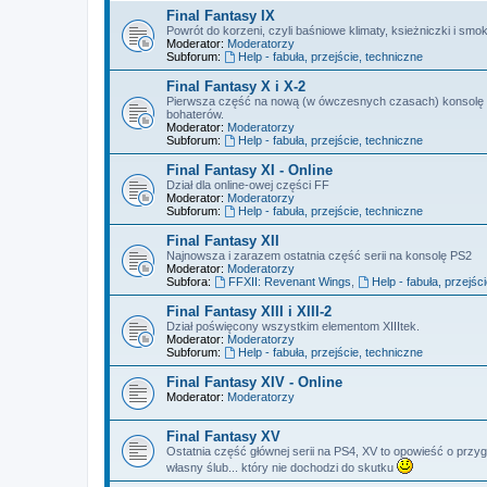
Final Fantasy IX
Powrót do korzeni, czyli baśniowe klimaty, ksieżniczki i smok
Moderator:
Moderatorzy
Subforum:
Help - fabuła, przejście, techniczne
Final Fantasy X i X-2
Pierwsza część na nową (w ówczesnych czasach) konsolę So
bohaterów.
Moderator:
Moderatorzy
Subforum:
Help - fabuła, przejście, techniczne
Final Fantasy XI - Online
Dział dla online-owej części FF
Moderator:
Moderatorzy
Subforum:
Help - fabuła, przejście, techniczne
Final Fantasy XII
Najnowsza i zarazem ostatnia część serii na konsolę PS2
Moderator:
Moderatorzy
Subfora:
FFXII: Revenant Wings
,
Help - fabuła, przejśc
Final Fantasy XIII i XIII-2
Dział poświęcony wszystkim elementom XIIItek.
Moderator:
Moderatorzy
Subforum:
Help - fabuła, przejście, techniczne
Final Fantasy XIV - Online
Moderator:
Moderatorzy
Final Fantasy XV
Ostatnia część głównej serii na PS4, XV to opowieść o przyg
własny ślub... który nie dochodzi do skutku