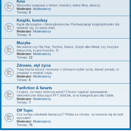
Kino
Wszystko związane z kinem; nowości, dobre filmy, aktorzy.
Moderator:
Moderatorzy
Tematy:
8
Książki, komiksy
Kącik dla książko- i historyjkożerców. Pochwal jakąś książkę/komiks lub
dowiedz się, co warto mieć.
Moderator:
Moderatorzy
Tematy:
4
Muzyka
Nie ważne czy Hip Hop, Techno, Dance, Gotyk albo Metal, czy muzyka
klasyczna, tu gra muzyka. :D
Moderator:
Moderatorzy
Tematy:
12
Zdrowie, styl życia
Tutaj można toczyć rozmowy o zdrowym trybie życia, dawać porady, ro
zmawiać o modzie i stylu.
Moderator:
Moderatorzy
Tematy:
6
Fanfiction & fanarts
Czujesz, że masz twórczą wenę? Chcesz napisać opowiadanie,
niekoniecznie dotyczące FF? Jeśli tak, to ta kategoria jest dla Ciebie.
Moderator:
Moderatorzy
Tematy:
7
Off Topic
Czy trzeba cokolwiek tłumaczyć? Róbta co chceta - tu możecie się do woli
wyszaleć!
Moderator:
Moderatorzy
Tematy:
75