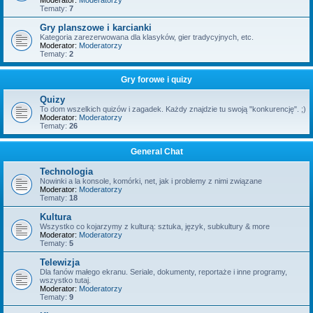
Moderator:
Moderatorzy
Tematy:
7
Gry planszowe i karcianki
Kategoria zarezerwowana dla klasyków, gier tradycyjnych, etc.
Moderator:
Moderatorzy
Tematy:
2
Gry forowe i quizy
Quizy
To dom wszelkich quizów i zagadek. Każdy znajdzie tu swoją "konkurencję". ;)
Moderator:
Moderatorzy
Tematy:
26
General Chat
Technologia
Nowinki a la konsole, komórki, net, jak i problemy z nimi związane
Moderator:
Moderatorzy
Tematy:
18
Kultura
Wszystko co kojarzymy z kulturą: sztuka, język, subkultury & more
Moderator:
Moderatorzy
Tematy:
5
Telewizja
Dla fanów małego ekranu. Seriale, dokumenty, reportaże i inne programy,
wszystko tutaj.
Moderator:
Moderatorzy
Tematy:
9