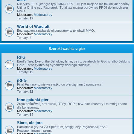
Nie tylko FF XI jest grą typu MMO RPG. Tu jest miejsce dla takich jak choćby
Ultima Online czy Ragnarok. Tutaj też można porównać FF XI do innych gier
MMO.
Moderator:
Moderatorzy
Tematy:
17
World of Warcraft
Bez wątpienia najbardziej popularny w tej chwili MMO.
Moderator:
Moderatorzy
Tematy:
4
Szeroki wachlarz gier
RPG
Bard's Tale, Eye of the Beholder, Ishar, czy z ostatnich lat Gothic albo Baldur's
Gate. To wszystko są synonimy dobrego "rolpleja".
Moderator:
Moderatorzy
Tematy:
11
jRPG
Final Fantasy to nie wszystko co oferują nam Japończycy!
Moderator:
Moderatorzy
Tematy:
32
Inne gatunki gier
Zręcznościówki, strzelanki, RTSy, RGPi ; tzw. blockbustery i te mniej znane
dla koneserów.
Moderator:
Moderatorzy
Tematy:
54
Stare, ale jare
Pamiętacie gry na ZX Spectrum, Amigę, czy Pegazusa/NESa?
Powspominajmy razem.