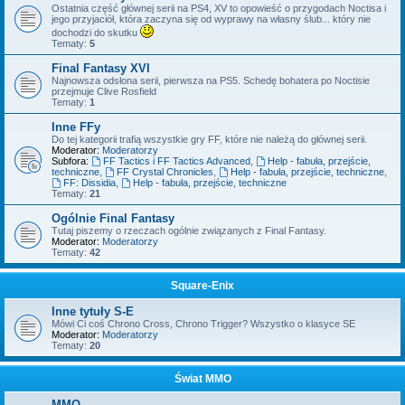
Ostatnia część głównej serii na PS4, XV to opowieść o przygodach Noctisa i
jego przyjaciół, która zaczyna się od wyprawy na własny ślub... który nie
dochodzi do skutku
Tematy:
5
Final Fantasy XVI
Najnowsza odsłona serii, pierwsza na PS5. Schedę bohatera po Noctisie
przejmuje Clive Rosfield
Tematy:
1
Inne FFy
Do tej kategorii trafią wszystkie gry FF, które nie należą do głównej serii.
Moderator:
Moderatorzy
Subfora:
FF Tactics i FF Tactics Advanced
,
Help - fabuła, przejście,
techniczne
,
FF Crystal Chronicles
,
Help - fabuła, przejście, techniczne
,
FF: Dissidia
,
Help - fabuła, przejście, techniczne
Tematy:
21
Ogólnie Final Fantasy
Tutaj piszemy o rzeczach ogólnie związanych z Final Fantasy.
Moderator:
Moderatorzy
Tematy:
42
Square-Enix
Inne tytuły S-E
Mówi Ci coś Chrono Cross, Chrono Trigger? Wszystko o klasyce SE
Moderator:
Moderatorzy
Tematy:
20
Świat MMO
MMO