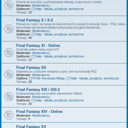
Powrót do korzeni, czyli baśniowe klimaty, ksieżniczki i smoki.
Moderator:
Moderatorzy
Subforum:
Help - fabuła, przejście, techniczne
Tematy:
23
Final Fantasy X i X-2
Pierwsza część na nową (w ówczesnych czasach) konsolę Sony - PS2, która
doczekała się bezpośredniej kontynuacji przygód bohaterów.
Moderator:
Moderatorzy
Subforum:
Help - fabuła, przejście, techniczne
Tematy:
46
Final Fantasy XI - Online
Dział dla online-owej części FF
Moderator:
Moderatorzy
Subforum:
Help - fabuła, przejście, techniczne
Tematy:
12
Final Fantasy XII
Najnowsza i zarazem ostatnia część serii na konsolę PS2
Moderator:
Moderatorzy
Subfora:
FFXII: Revenant Wings
,
Help - fabuła, przejście, techniczne
Tematy:
28
Final Fantasy XIII i XIII-2
Dział poświęcony wszystkim elementom XIIItek.
Moderator:
Moderatorzy
Subforum:
Help - fabuła, przejście, techniczne
Tematy:
26
Final Fantasy XIV - Online
Moderator:
Moderatorzy
Tematy:
9
Final Fantasy XV