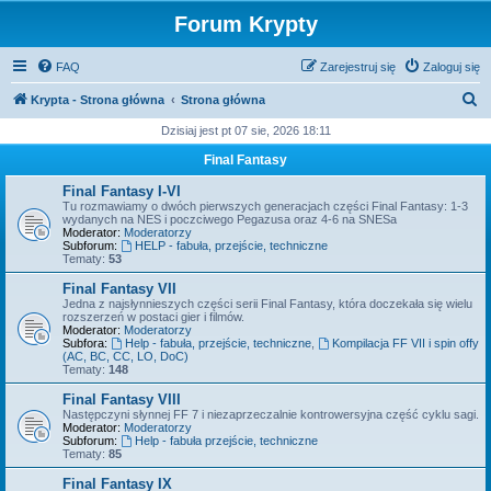
Forum Krypty
FAQ
Zarejestruj się
Zaloguj się
S
Krypta - Strona główna
Strona główna
z
Dzisiaj jest pt 07 sie, 2026 18:11
u
Final Fantasy
k
Final Fantasy I-VI
a
Tu rozmawiamy o dwóch pierwszych generacjach części Final Fantasy: 1-3
wydanych na NES i poczciwego Pegazusa oraz 4-6 na SNESa
j
Moderator:
Moderatorzy
Subforum:
HELP - fabuła, przejście, techniczne
Tematy:
53
Final Fantasy VII
Jedna z najsłynnieszych części serii Final Fantasy, która doczekała się wielu
rozszerzeń w postaci gier i filmów.
Moderator:
Moderatorzy
Subfora:
Help - fabuła, przejście, techniczne
,
Kompilacja FF VII i spin offy
(AC, BC, CC, LO, DoC)
Tematy:
148
Final Fantasy VIII
Następczyni słynnej FF 7 i niezaprzeczalnie kontrowersyjna część cyklu sagi.
Moderator:
Moderatorzy
Subforum:
Help - fabuła przejście, techniczne
Tematy:
85
Final Fantasy IX