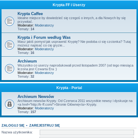
Krypta FF i Userzy
Krypta Caffee
Idealne miejsce by dowiedzieć się czegoś o innych, a dla Nowych by się
przywitać.
Moderator:
Moderatorzy
Tematy:
14
Krypta i Forum według Was
Masz jakiś pomysł jak usprawnić Kryptę? Nie podoba ci się czcionka? Tutaj
możesz napisać co cię gryzie...
Moderator:
Moderatorzy
Tematy:
16
Archiwum
Wszystko co userzy naprodukowali przed listopadem 2007 (od tego miesiąca
liczona jest Czwarta Era :)
Moderator:
Moderatorzy
Tematy:
32
Krypta - Portal
Archiwum Newsów
Archiwum newsów Krypty. Od Czerwca 2011 wszystkie newsy i dyskusje na
<a href="http://k-ff.com/">Stronie Głównej</a> Krypty.
Moderator:
Moderatorzy
Tematy:
157
ZALOGUJ SIĘ
•
ZAREJESTRUJ SIĘ
Nazwa użytkownika: