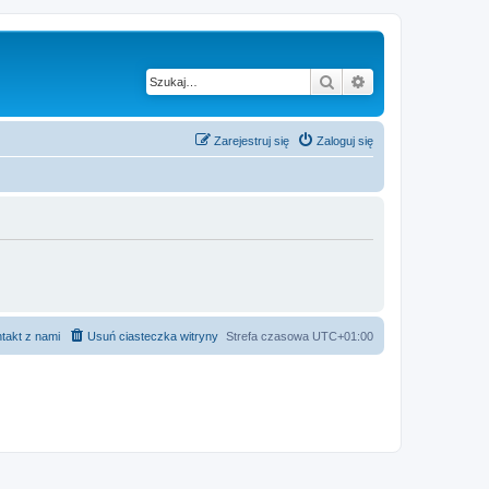
Szukaj
Wyszukiwanie z
Zarejestruj się
Zaloguj się
takt z nami
Usuń ciasteczka witryny
Strefa czasowa
UTC+01:00