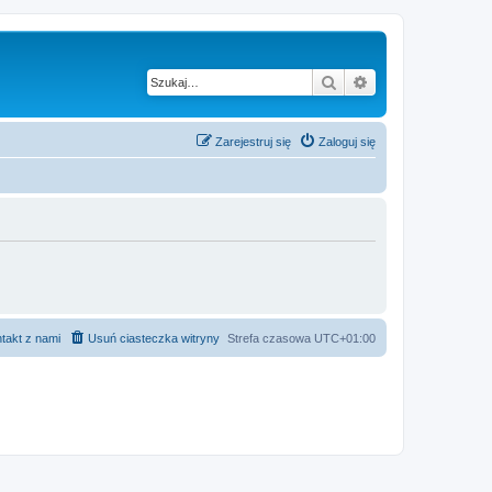
Szukaj
Wyszukiwanie z
Zarejestruj się
Zaloguj się
takt z nami
Usuń ciasteczka witryny
Strefa czasowa
UTC+01:00