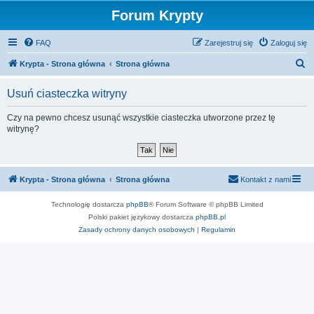
Forum Krypty
FAQ
Zarejestruj się
Zaloguj się
S
Krypta - Strona główna
Strona główna
z
Usuń ciasteczka witryny
u
k
Czy na pewno chcesz usunąć wszystkie ciasteczka utworzone przez tę
witrynę?
a
j
Krypta - Strona główna
Strona główna
Kontakt z nami
Technologię dostarcza
phpBB
® Forum Software © phpBB Limited
Polski pakiet językowy dostarcza
phpBB.pl
Zasady ochrony danych osobowych
|
Regulamin