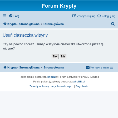
Forum Krypty
FAQ
Zarejestruj się
Zaloguj się
S
Krypta - Strona główna
Strona główna
z
Usuń ciasteczka witryny
u
k
Czy na pewno chcesz usunąć wszystkie ciasteczka utworzone przez tę
witrynę?
a
j
Krypta - Strona główna
Strona główna
Kontakt z nami
Technologię dostarcza
phpBB
® Forum Software © phpBB Limited
Polski pakiet językowy dostarcza
phpBB.pl
Zasady ochrony danych osobowych
|
Regulamin