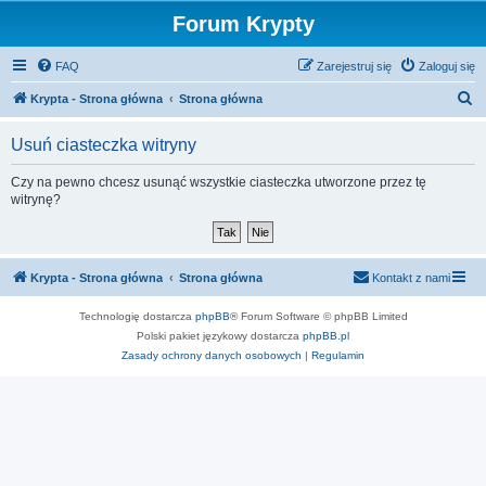
Forum Krypty
FAQ
Zarejestruj się
Zaloguj się
S
Krypta - Strona główna
Strona główna
z
Usuń ciasteczka witryny
u
k
Czy na pewno chcesz usunąć wszystkie ciasteczka utworzone przez tę
witrynę?
a
j
Krypta - Strona główna
Strona główna
Kontakt z nami
Technologię dostarcza
phpBB
® Forum Software © phpBB Limited
Polski pakiet językowy dostarcza
phpBB.pl
Zasady ochrony danych osobowych
|
Regulamin