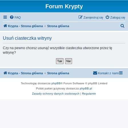
Forum Krypty
FAQ
Zarejestruj się
Zaloguj się
S
Krypta - Strona główna
Strona główna
z
Usuń ciasteczka witryny
u
k
Czy na pewno chcesz usunąć wszystkie ciasteczka utworzone przez tę
witrynę?
a
j
Krypta - Strona główna
Strona główna
Kontakt z nami
Technologię dostarcza
phpBB
® Forum Software © phpBB Limited
Polski pakiet językowy dostarcza
phpBB.pl
Zasady ochrony danych osobowych
|
Regulamin