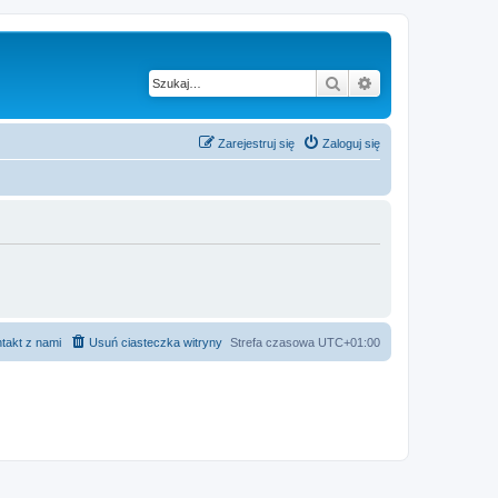
Szukaj
Wyszukiwanie z
Zarejestruj się
Zaloguj się
takt z nami
Usuń ciasteczka witryny
Strefa czasowa
UTC+01:00