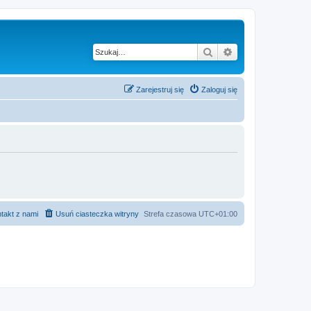
Szukaj
Wyszukiwanie z
Zarejestruj się
Zaloguj się
takt z nami
Usuń ciasteczka witryny
Strefa czasowa
UTC+01:00