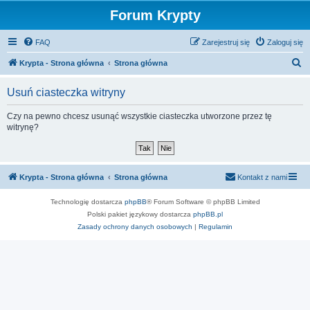
Forum Krypty
FAQ
Zarejestruj się
Zaloguj się
S
Krypta - Strona główna
Strona główna
z
Usuń ciasteczka witryny
u
k
Czy na pewno chcesz usunąć wszystkie ciasteczka utworzone przez tę
witrynę?
a
j
Krypta - Strona główna
Strona główna
Kontakt z nami
Technologię dostarcza
phpBB
® Forum Software © phpBB Limited
Polski pakiet językowy dostarcza
phpBB.pl
Zasady ochrony danych osobowych
|
Regulamin