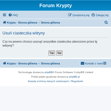
Forum Krypty
FAQ
Zarejestruj się
Zaloguj się
S
Krypta - Strona główna
Strona główna
z
Usuń ciasteczka witryny
u
k
Czy na pewno chcesz usunąć wszystkie ciasteczka utworzone przez tę
witrynę?
a
j
Krypta - Strona główna
Strona główna
Kontakt z nami
Technologię dostarcza
phpBB
® Forum Software © phpBB Limited
Polski pakiet językowy dostarcza
phpBB.pl
Zasady ochrony danych osobowych
|
Regulamin