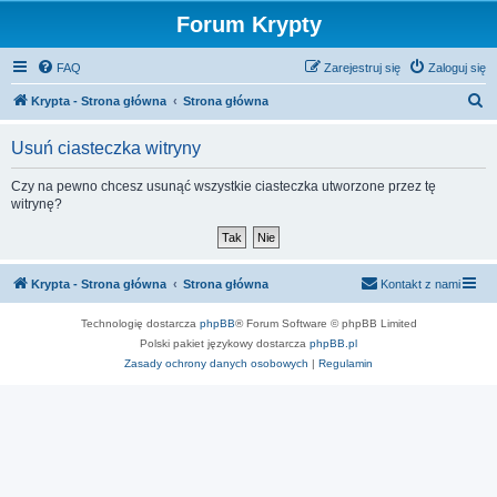
Forum Krypty
FAQ
Zarejestruj się
Zaloguj się
S
Krypta - Strona główna
Strona główna
z
Usuń ciasteczka witryny
u
k
Czy na pewno chcesz usunąć wszystkie ciasteczka utworzone przez tę
witrynę?
a
j
Krypta - Strona główna
Strona główna
Kontakt z nami
Technologię dostarcza
phpBB
® Forum Software © phpBB Limited
Polski pakiet językowy dostarcza
phpBB.pl
Zasady ochrony danych osobowych
|
Regulamin