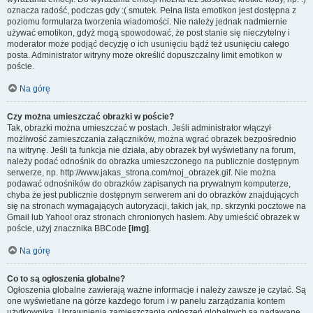
oznacza radość, podczas gdy :( smutek. Pełna lista emotikon jest dostępna z
poziomu formularza tworzenia wiadomości. Nie należy jednak nadmiernie
używać emotikon, gdyż mogą spowodować, że post stanie się nieczytelny i
moderator może podjąć decyzję o ich usunięciu bądź też usunięciu całego
posta. Administrator witryny może określić dopuszczalny limit emotikon w
poście.
Na górę
Czy można umieszczać obrazki w poście?
Tak, obrazki można umieszczać w postach. Jeśli administrator włączył
możliwość zamieszczania załączników, można wgrać obrazek bezpośrednio
na witrynę. Jeśli ta funkcja nie działa, aby obrazek był wyświetlany na forum,
należy podać odnośnik do obrazka umieszczonego na publicznie dostępnym
serwerze, np. http://www.jakas_strona.com/moj_obrazek.gif. Nie można
podawać odnośników do obrazków zapisanych na prywatnym komputerze,
chyba że jest publicznie dostępnym serwerem ani do obrazków znajdujących
się na stronach wymagających autoryzacji, takich jak, np. skrzynki pocztowe na
Gmail lub Yahoo! oraz stronach chronionych hasłem. Aby umieścić obrazek w
poście, użyj znacznika BBCode
[img]
.
Na górę
Co to są ogłoszenia globalne?
Ogłoszenia globalne zawierają ważne informacje i należy zawsze je czytać. Są
one wyświetlane na górze każdego forum i w panelu zarządzania kontem
użytkownika. Uprawnienia zamieszczania ogłoszeń globalnych są nadawane