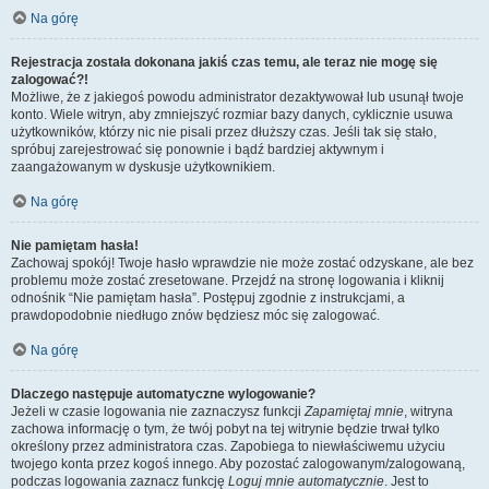
Na górę
Rejestracja została dokonana jakiś czas temu, ale teraz nie mogę się
zalogować?!
Możliwe, że z jakiegoś powodu administrator dezaktywował lub usunął twoje
konto. Wiele witryn, aby zmniejszyć rozmiar bazy danych, cyklicznie usuwa
użytkowników, którzy nic nie pisali przez dłuższy czas. Jeśli tak się stało,
spróbuj zarejestrować się ponownie i bądź bardziej aktywnym i
zaangażowanym w dyskusje użytkownikiem.
Na górę
Nie pamiętam hasła!
Zachowaj spokój! Twoje hasło wprawdzie nie może zostać odzyskane, ale bez
problemu może zostać zresetowane. Przejdź na stronę logowania i kliknij
odnośnik “Nie pamiętam hasła”. Postępuj zgodnie z instrukcjami, a
prawdopodobnie niedługo znów będziesz móc się zalogować.
Na górę
Dlaczego następuje automatyczne wylogowanie?
Jeżeli w czasie logowania nie zaznaczysz funkcji
Zapamiętaj mnie
, witryna
zachowa informację o tym, że twój pobyt na tej witrynie będzie trwał tylko
określony przez administratora czas. Zapobiega to niewłaściwemu użyciu
twojego konta przez kogoś innego. Aby pozostać zalogowanym/zalogowaną,
podczas logowania zaznacz funkcję
Loguj mnie automatycznie
. Jest to