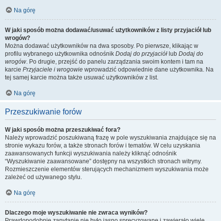
Na górę
W jaki sposób można dodawać/usuwać użytkowników z listy przyjaciół lub
wrogów?
Można dodawać użytkowników na dwa sposoby. Po pierwsze, klikając w
profilu wybranego użytkownika odnośnik
Dodaj do przyjaciół
lub
Dodaj do
wrogów
. Po drugie, przejść do panelu zarządzania swoim kontem i tam na
karcie
Przyjaciele i wrogowie
wprowadzić odpowiednie dane użytkownika. Na
tej samej karcie można także usuwać użytkowników z list.
Na górę
Przeszukiwanie forów
W jaki sposób można przeszukiwać fora?
Należy wprowadzić poszukiwaną frazę w pole wyszukiwania znajdujące się na
stronie wykazu forów, a także stronach forów i tematów. W celu uzyskania
zaawansowanych funkcji wyszukiwania należy kliknąć odnośnik
“Wyszukiwanie zaawansowane” dostępny na wszystkich stronach witryny.
Rozmieszczenie elementów sterujących mechanizmem wyszukiwania może
zależeć od używanego stylu.
Na górę
Dlaczego moje wyszukiwanie nie zwraca wyników?
Prawdopodobnie zapytanie nie było jasno sprecyzowane i zawierało wiele