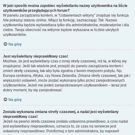
W jaki sposób można zapobiec wyświetlaniu nazwy użytkownika na liście
użytkowników przeglądających forum?
W panelu zarządzania kontem, w “Ustawieniach witryny” znajduje się funkcja
Nie pokazuj statusu online
. Włącz tę funkcję, zaznaczając
Tak
. Nazwa
użytkownika będzie wyświetlana tylko dla administratorów, moderatorów i dla
ciebie. Twoja obecność na witrynie będzie wykazana w liczbie ukrytych
użytkowników.
Na górę
Jest wyświetlany nieprawidłowy czas!
Możliwe, że jest wyświetlany czas z innej strefy czasowej, niż ta, w której się
znajdujesz. Jeśli tak właśnie jest, przejdź do panelu zarządzania kontem i
zmień strefę czasową, tak aby była zgodna z twoim miejscem pobytu. Np.
Europa centralna, Afryka, czy Nowa Zelandia. Zmiana strefy czasowej, tak jak i
większości ustawień, może zostać wykonana tylko przez zarejestrowanych
użytkowników. Jeżeli nie jesteś zarejestrowanym użytkownikiem – teraz jest
dobry moment, by się zarejestrować.
Na górę
Została wykonana zmiana strefy czasowej, a nadal jest wyświetlany
nieprawidłowy czas!
Jeżeli na pewno strefa czasowa została ustawiona prawidłowo, a czas nadal
jest wyświetlany nieprawidłowo, oznacza to, że czas na serwerze jest
ustawiony nieprawidłowo. Poinformuj o tym administratora, by naprawił