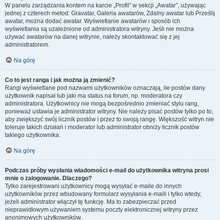
W panelu zarządzania kontem na karcie „Profil” w sekcji „Awatar”, używając
jednej z czterech metod: Gravatar, Galeria awatarów, Zdalny awatar lub Prześlij
awatar, można dodać awatar. Wyświetlanie awatarów i sposób ich
wyświetlania są uzależnione od administratora witryny. Jeśli nie można
używać awatarów na danej witrynie, należy skontaktować się z jej
administratorem.
Na górę
Co to jest ranga i jak można ją zmienić?
Rangi wyświetlane pod nazwami użytkowników oznaczają, ile postów dany
użytkownik napisał lub jaki ma status na forum, np. moderatora czy
administratora. Użytkownicy nie mogą bezpośrednio zmieniać stylu rang,
ponieważ ustawia je administrator witryny. Nie należy pisać postów tylko po to,
aby zwiększyć swój licznik postów i przez to swoją rangę. Większość witryn nie
toleruje takich działań i moderator lub administrator obniży licznik postów
takiego użytkownika.
Na górę
Podczas próby wysłania wiadomości e-mail do użytkownika witryna prosi
mnie o zalogowanie. Dlaczego?
Tylko zarejestrowani użytkownicy mogą wysyłać e-maile do innych
użytkowników przez wbudowany formularz wysyłania e-maili i tylko wtedy,
jeżeli administrator włączył tę funkcję. Ma to zabezpieczać przed
nieprawidłowym używaniem systemu poczty elektronicznej witryny przez
anonimowych użytkowników.