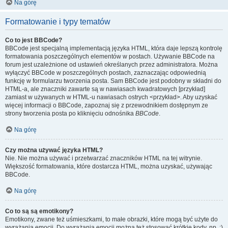
Na górę
Formatowanie i typy tematów
Co to jest BBCode?
BBCode jest specjalną implementacją języka HTML, która daje lepszą kontrolę
formatowania poszczególnych elementów w postach. Używanie BBCode na
forum jest uzależnione od ustawień określanych przez administratora. Można
wyłączyć BBCode w poszczególnych postach, zaznaczając odpowiednią
funkcję w formularzu tworzenia posta. Sam BBCode jest podobny w składni do
HTML-a, ale znaczniki zawarte są w nawiasach kwadratowych [przykład]
zamiast w używanych w HTML-u nawiasach ostrych <przykład>. Aby uzyskać
więcej informacji o BBCode, zapoznaj się z przewodnikiem dostępnym ze
strony tworzenia posta po kliknięciu odnośnika
BBCode
.
Na górę
Czy można używać języka HTML?
Nie. Nie można używać i przetwarzać znaczników HTML na tej witrynie.
Większość formatowania, które dostarcza HTML, można uzyskać, używając
BBCode.
Na górę
Co to są są emotikony?
Emotikony, zwane też uśmieszkami, to małe obrazki, które mogą być użyte do
wyrażania emocji. Do wyrażania emocji można też stosować krótkie kody, np. :)