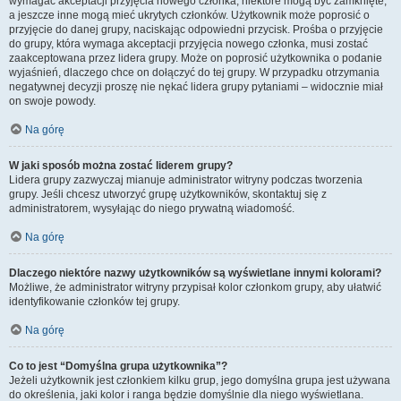
wymagać akceptacji przyjęcia nowego członka, niektóre mogą być zamknięte,
a jeszcze inne mogą mieć ukrytych członków. Użytkownik może poprosić o
przyjęcie do danej grupy, naciskając odpowiedni przycisk. Prośba o przyjęcie
do grupy, która wymaga akceptacji przyjęcia nowego członka, musi zostać
zaakceptowana przez lidera grupy. Może on poprosić użytkownika o podanie
wyjaśnień, dlaczego chce on dołączyć do tej grupy. W przypadku otrzymania
negatywnej decyzji proszę nie nękać lidera grupy pytaniami – widocznie miał
on swoje powody.
Na górę
W jaki sposób można zostać liderem grupy?
Lidera grupy zazwyczaj mianuje administrator witryny podczas tworzenia
grupy. Jeśli chcesz utworzyć grupę użytkowników, skontaktuj się z
administratorem, wysyłając do niego prywatną wiadomość.
Na górę
Dlaczego niektóre nazwy użytkowników są wyświetlane innymi kolorami?
Możliwe, że administrator witryny przypisał kolor członkom grupy, aby ułatwić
identyfikowanie członków tej grupy.
Na górę
Co to jest “Domyślna grupa użytkownika”?
Jeżeli użytkownik jest członkiem kilku grup, jego domyślna grupa jest używana
do określenia, jaki kolor i ranga będzie domyślnie dla niego wyświetlana.