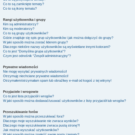
Co to są zamknięte tematy?
Co to są ikony tematu?
Rangi użytkownika i grupy
Kim są administratorzy?
Kim są moderatorzy?
Co to są grupy użytkowników?
Gdzie znajduje się spis grup użytkowników i jak można dołączyć do grupy?
W jaki sposób można zostać liderem grupy?
Dlaczego niektóre nazwy użytkowników są wyświetlane innymi kolorami?
Co to jest “Domyślna grupa użytkownika”?
Czym jest odnośnik “Zespół administracyjny”?
Prywatne wiadomości
Nie mogę wysyłać prywatnych wiadomości!
Otrzymuję niechciane prywatne wiadomości!
Otrzymałem/otrzymałam spam lub obraźliwy e-mail od kogoś z tej witryny!
Przyjaciele i wrogowie
Co to jest lista przyjaciół i wrogów?
W jaki sposób można dodawać/usuwać użytkowników z listy przyjaciół lub wrogów?
Przeszukiwanie forów
W jaki sposób można przeszukiwać fora?
Dlaczego moje wyszukiwanie nie zwraca wyników?
Dlaczego moje wyszukiwanie zwraca pustą stronę?!
Jak można wyszukać użytkowników?
W jaki sposób można znaleźć swoje posty i tematy?