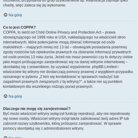
możliwość przypisania do grup użytkowników itp. Rejestracja zajmuje tylko
chwilę, więc zaleca się jej wykonanie.
Na górę
Co to jest COPPA?
COPPA, to skrót od Child Online Privacy and Protection Act – prawa
obowiązującego od 1998 roku w USA, nakładającego na właścicieli stron
internetowych, które potencjalnie mogą zbierać informacje od osób
małoletnich – mających mniej niż 13 lat – obowiązek posiadania pisemnej
zgody rodziców lub opiekunów prawnych na zbieranie informacji prywatnych
od osób poniżej 13 roku życia. Jeżeli nie masz pewności czy to dotyczy ciebie
jako kogoś próbującego zarejestrować się na danej witrynie internetowej –
skontaktuj się z prawnikiem, by uzyskać wyjaśnienie. phpBB Limited i
właściciele tej witryny nie dostarczają pomocy prawnej z wyjątkiem przypadku
opisanego w pytaniu „Z kim się kontaktować w sprawach nadużyć lub
zagadnień prawnych związanych z tą witryną?”, a także nie są punktem
kontaktowym dla wszelkiego rodzaju porad prawnych.
Na górę
Dlaczego nie mogę się zarejestrować?
Być może właściciel witryny wyłączył funkcję rejestracji, aby nie rejestrowały
się nowe osoby. Właściciel witryny mógł także zablokować twój adres IP lub
zabronił nazwy użytkownika, którą próbujesz zarejestrować. W sprawie
pomocy skontaktuj się z administratorem witryny.