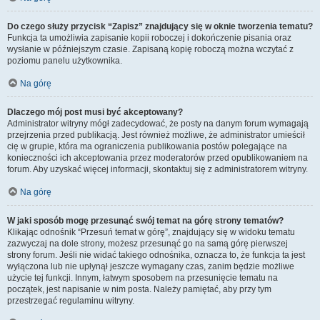
Do czego służy przycisk “Zapisz” znajdujący się w oknie tworzenia tematu?
Funkcja ta umożliwia zapisanie kopii roboczej i dokończenie pisania oraz
wysłanie w późniejszym czasie. Zapisaną kopię roboczą można wczytać z
poziomu panelu użytkownika.
Na górę
Dlaczego mój post musi być akceptowany?
Administrator witryny mógł zadecydować, że posty na danym forum wymagają
przejrzenia przed publikacją. Jest również możliwe, że administrator umieścił
cię w grupie, która ma ograniczenia publikowania postów polegające na
konieczności ich akceptowania przez moderatorów przed opublikowaniem na
forum. Aby uzyskać więcej informacji, skontaktuj się z administratorem witryny.
Na górę
W jaki sposób mogę przesunąć swój temat na górę strony tematów?
Klikając odnośnik “Przesuń temat w górę”, znajdujący się w widoku tematu
zazwyczaj na dole strony, możesz przesunąć go na samą górę pierwszej
strony forum. Jeśli nie widać takiego odnośnika, oznacza to, że funkcja ta jest
wyłączona lub nie upłynął jeszcze wymagany czas, zanim będzie możliwe
użycie tej funkcji. Innym, łatwym sposobem na przesunięcie tematu na
początek, jest napisanie w nim posta. Należy pamiętać, aby przy tym
przestrzegać regulaminu witryny.