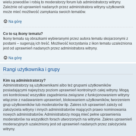
wielu powodów i robią to moderatorzy forum lub administratorzy witryny.
Zależnie od uprawnień nadanych przez administratora witryny użytkownik
może mieć możliwość zamykania swoich tematów.
Na górę
Co to są ikony tematu?
Ikony tematu są obrazkami wybieranymi przez autora tematu skojarzonymi z
postami – sugerują ich treść. Możliwość korzystania z ikon tematu uzależniona
jest od uprawnień nadanych przez administratora witryny.
Na górę
Rangi użytkownika i grupy
Kim są administratorzy?
Administratorzy są użytkownikami albo też grupami użytkowników
posiadającymi najwyższy poziom uprawnień kontrolnych całej witryny. Mogą
oni kontrolować wszystkie zagadnienia związane z funkcjonowaniem witryny
włącznie z nadawaniem uprawnień, blokowaniem użytkowników, tworzeniem
grup użytkowników lub moderatorów itp. Zakres ich uprawnień zależy od
założyciela witryny i innych administratorów mających prawo nominowania
nowych administratorów. Administratorzy mogą mieć pełne uprawnienia
moderatorów na wszystkich forach utworzonych na witrynie. Zakres uprawnień
moderacyjnych uzależniony jest od uprawnień nadanych przez założyciela
witryny.