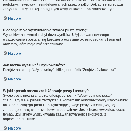
podobnych zwrotów niezindeksowanych przez phpBB. Dokładnie sprecyzuj
zapytanie – użyj funkcji dostępnych w wyszukiwaniu zaawansowanym.
Na górę
Dlaczego moje wyszukiwanie zwraca pustą stronę?!
Wyszukiwanie zwróciło zbyt dużo wyników. Użyj zaawansowanego
wyszukiwania i postaraj się bardziej precyzyjnie określić szukany fragment
oraz fora, które mają być przeszukane.
Na górę
Jak można wyszukać użytkowników?
Przejdź na stronę “Użytkownicy” i kliknij odnośnik “Znajdź użytkownika”.
Na górę
W jaki sposób można znaleźć swoje posty i tematy?
Swoje posty można znaleźć, klikając odnośnik “Wyświetl moje posty”
znajdujący się w panelu zarządzania kontem lub odnośnik “Posty użytkownika”
na stronie swojego profilu lub wybierając „Twoje posty” z menu „Więcej…”
znajdującego się w górnym lewym rogu witryny. Jeśli chcesz wyszukać swoje
tematy, użyj strony wyszukiwania zaawansowanego i skorzystaj z
odpowiednich funkcji.
Na górę