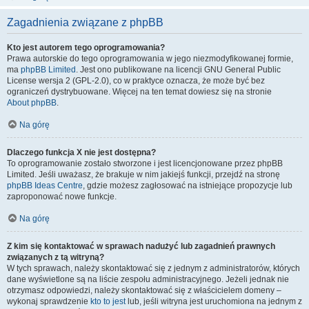
Zagadnienia związane z phpBB
Kto jest autorem tego oprogramowania?
Prawa autorskie do tego oprogramowania w jego niezmodyfikowanej formie,
ma
phpBB Limited
. Jest ono publikowane na licencji GNU General Public
License wersja 2 (GPL-2.0), co w praktyce oznacza, że może być bez
ograniczeń dystrybuowane. Więcej na ten temat dowiesz się na stronie
About phpBB
.
Na górę
Dlaczego funkcja X nie jest dostępna?
To oprogramowanie zostało stworzone i jest licencjonowane przez phpBB
Limited. Jeśli uważasz, że brakuje w nim jakiejś funkcji, przejdź na stronę
phpBB Ideas Centre
, gdzie możesz zagłosować na istniejące propozycje lub
zaproponować nowe funkcje.
Na górę
Z kim się kontaktować w sprawach nadużyć lub zagadnień prawnych
związanych z tą witryną?
W tych sprawach, należy skontaktować się z jednym z administratorów, których
dane wyświetlone są na liście zespołu administracyjnego. Jeżeli jednak nie
otrzymasz odpowiedzi, należy skontaktować się z właścicielem domeny –
wykonaj sprawdzenie
kto to jest
lub, jeśli witryna jest uruchomiona na jednym z