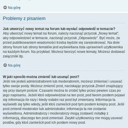
Na górę
Problemy z pisaniem
Jak utworzyć nowy temat na forum lub wysłać odpowiedź w temacie?
Aby utworzyć nowy temat na forum, należy nacisnąć przycisk „Nowy temat”,
aby odpowiedzieć w temacie, nacisnąć przycisk „Odpowiedz”. Być może, że
przed publikowaniem wiadomości trzeba będzie się zarejestrować. Na dole
strony forum lub strony tematów jest wyświetlana lista uprawnień użytkownika
na każdym forum. Na przykład: Możesz tworzyć nowe tematy, Możesz dodawać
załączniki itp.
Na górę
W jaki sposób można zmienić lub usunąć post?
Jeśli nie jesteś administratorem lub moderatorem, możesz zmieniać i usuwać
tylko swoje posty. Możesz zmienić post, naciskając przycisk
Zmień
znajdujący
się przy danym poście. Czasami można to zrobić tylko przez pewien czas po
jego napisaniu. Jeżeli ktoś odpowiedział na ten post, pod twoim postem pojawi
się informacja ile razy i kiedy ostatni raz post był zmieniany. Informacja ta
wyświetli się tylko wtedy, jeśli ktoś zamieścił pod tym postem kolejny post. Jeśli
post zmienił moderator lub administrator, informacja ta nie zostanie
wyświetlona. Administratorzy i moderatorzy mogą zostawić notatkę z
informacją, dlaczego ten post zmieniali. Zwykli użytkownicy nie mogą usuwać
postów, gdy ktoś zamieścił pod ich postem nowy post.