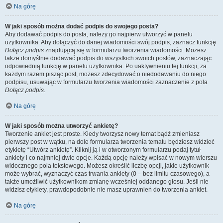
Na górę
W jaki sposób można dodać podpis do swojego posta?
Aby dodawać podpis do posta, należy go najpierw utworzyć w panelu
użytkownika. Aby dołączyć do danej wiadomości swój podpis, zaznacz funkcję
Dołącz podpis
znajdującą się w formularzu tworzenia wiadomości. Możesz
także domyślnie dodawać podpis do wszystkich swoich postów, zaznaczając
odpowiednią funkcję w panelu użytkownika. Po uaktywnieniu tej funkcji, za
każdym razem pisząc post, możesz zdecydować o niedodawaniu do niego
podpisu, usuwając w formularzu tworzenia wiadomości zaznaczenie z pola
Dołącz podpis
.
Na górę
W jaki sposób można utworzyć ankietę?
Tworzenie ankiet jest proste. Kiedy tworzysz nowy temat bądź zmieniasz
pierwszy post w wątku, na dole formularza tworzenia tematu będziesz widzieć
etykietę “Utwórz ankietę”. Kliknij ją i w otworzonym formularzu podaj tytuł
ankiety i co najmniej dwie opcje. Każdą opcję należy wpisać w nowym wierszu
widocznego pola tekstowego. Możesz określić liczbę opcji, jakie użytkownik
może wybrać, wyznaczyć czas trwania ankiety (0 – bez limitu czasowego), a
także umożliwić użytkownikom zmianę wcześniej oddanego głosu. Jeśli nie
widzisz etykiety, prawdopodobnie nie masz uprawnień do tworzenia ankiet.
Na górę