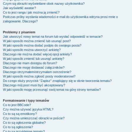
Czym są obrazki wyświetlane obok nazwy użytkownika?
Jak wyświetlić awatar?
Co to jest ranga i jak można ją zmienić?
Podczas próby wysłania wiadomości e-mail do użytkownika witryna prosi mnie o
zalogowanie. Dlaczego?
Problemy z pisaniem
Jak utworzyć nowy temat na forum lub wysłać odpowiedź w temacie?
W jaki sposób można zmienić lub usunąć post?
W jaki sposób można dodać podpis do swojego posta?
W jaki sposób można utworzyć ankietę?
Dlaczego nie można dodać więcej opcji ankiety?
W jaki sposób zmienić lub usunąć ankietę?
Dlaczego nie mam dostępu do forum?
Dlaczego nie mogę dodawać załączników?
Dlaczego otrzymałem/otrzymałam ostrzeżenie?
W jaki sposób można zgłosić posty moderatorowi?
Do czego służy przycisk “Zapisz” znajdujący się w oknie tworzenia tematu?
Dlaczego mój post musi być akceptowany?
W jaki sposób mogę przesunąć swój temat na górę strony tematów?
Formatowanie i typy tematów
Co to jest BBCode?
Czy można używać języka HTML?
Co to są są emotikony?
Czy można umieszczać obrazki w poście?
Co to są ogłoszenia globalne?
Co to są ogłoszenia?
Co to są przyklejone tematy?