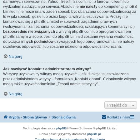
darmowych serwisów, np. Yahoo!, free.fr, f2s.com, itp., z kierownictwem lub
wydziałem nadużyć tego serwisu. Absolutnie
nie należy
do kompetencji phpBB
Limited i nie może ona w żaden sposób być obarczana odpowiedzialnością za
to w jaki sposób, gdzie lub przez kogo ta witryna jest używana. Proszę nie
kontaktować się z phpBB Limited w sprawach zagadnień prawnych
(wstrzymania i zaniechania, odpowiedzialności, szkalujących komentarzy itp.)
bezpośrednio nie związanych
z witryną phpBB.com lub oprogramowaniem
phpBB samym w sobie. Jeśli do phpBB Limited zostanie wysłana wiadomość
dotycząca
innych podmiotów
używających tego oprogramowania, nie należy
oczekiwać odpowiedzi, lub zostanie udzielona odpowiedź lakoniczna.
Na górę
Jak nawiązać kontakt z administratorem witryny?
Wszyscy użytkownicy witryny mogą używać – jeśli funkcja ta jest włączona
przez administratora witryny – formularza „Kontakt z nami”. Członkowie witryny
mogą także używać odnośnika „Zespół administracyjny”.
Na górę
Przejdź do
Krypta - Strona główna
Strona główna
Kontakt z nami
Technologię dostarcza
phpBB
® Forum Software © phpBB Limited
Polski pakiet językowy dostarcza
phpBB.pl
Zasady ochrony danych osobowych
|
Regulamin