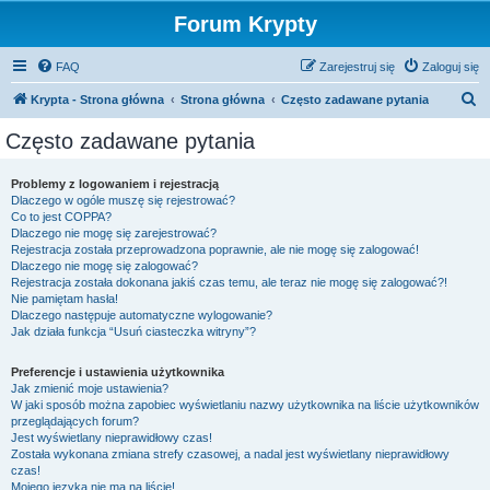
Forum Krypty
FAQ
Zarejestruj się
Zaloguj się
S
Krypta - Strona główna
Strona główna
Często zadawane pytania
z
Często zadawane pytania
u
k
Problemy z logowaniem i rejestracją
Dlaczego w ogóle muszę się rejestrować?
a
Co to jest COPPA?
j
Dlaczego nie mogę się zarejestrować?
Rejestracja została przeprowadzona poprawnie, ale nie mogę się zalogować!
Dlaczego nie mogę się zalogować?
Rejestracja została dokonana jakiś czas temu, ale teraz nie mogę się zalogować?!
Nie pamiętam hasła!
Dlaczego następuje automatyczne wylogowanie?
Jak działa funkcja “Usuń ciasteczka witryny”?
Preferencje i ustawienia użytkownika
Jak zmienić moje ustawienia?
W jaki sposób można zapobiec wyświetlaniu nazwy użytkownika na liście użytkowników
przeglądających forum?
Jest wyświetlany nieprawidłowy czas!
Została wykonana zmiana strefy czasowej, a nadal jest wyświetlany nieprawidłowy
czas!
Mojego języka nie ma na liście!