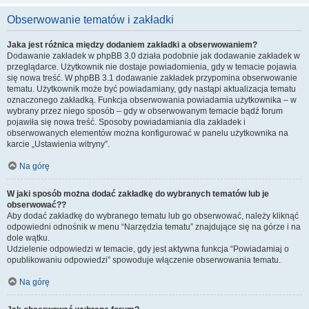
Obserwowanie tematów i zakładki
Jaka jest różnica między dodaniem zakładki a obserwowaniem?
Dodawanie zakładek w phpBB 3.0 działa podobnie jak dodawanie zakładek w
przeglądarce. Użytkownik nie dostaje powiadomienia, gdy w temacie pojawia
się nowa treść. W phpBB 3.1 dodawanie zakładek przypomina obserwowanie
tematu. Użytkownik może być powiadamiany, gdy nastąpi aktualizacja tematu
oznaczonego zakładką. Funkcja obserwowania powiadamia użytkownika – w
wybrany przez niego sposób – gdy w obserwowanym temacie bądź forum
pojawiła się nowa treść. Sposoby powiadamiania dla zakładek i
obserwowanych elementów można konfigurować w panelu użytkownika na
karcie „Ustawienia witryny”.
Na górę
W jaki sposób można dodać zakładkę do wybranych tematów lub je
obserwować??
Aby dodać zakładkę do wybranego tematu lub go obserwować, należy kliknąć
odpowiedni odnośnik w menu “Narzędzia tematu” znajdujące się na górze i na
dole wątku.
Udzielenie odpowiedzi w temacie, gdy jest aktywna funkcja “Powiadamiaj o
opublikowaniu odpowiedzi” spowoduje włączenie obserwowania tematu.
Na górę