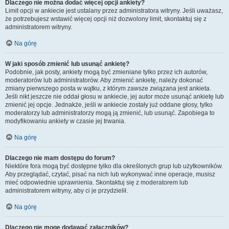
Dlaczego nie można dodać więcej opcji ankiety?
Limit opcji w ankiecie jest ustalany przez administratora witryny. Jeśli uważasz,
że potrzebujesz wstawić więcej opcji niż dozwolony limit, skontaktuj się z
administratorem witryny.
Na górę
W jaki sposób zmienić lub usunąć ankietę?
Podobnie, jak posty, ankiety mogą być zmieniane tylko przez ich autorów,
moderatorów lub administratorów. Aby zmienić ankietę, należy dokonać
zmiany pierwszego posta w wątku, z którym zawsze związana jest ankieta.
Jeśli nikt jeszcze nie oddał głosu w ankiecie, jej autor może usunąć ankietę lub
zmienić jej opcje. Jednakże, jeśli w ankiecie zostały już oddane głosy, tylko
moderatorzy lub administratorzy mogą ją zmienić, lub usunąć. Zapobiega to
modyfikowaniu ankiety w czasie jej trwania.
Na górę
Dlaczego nie mam dostępu do forum?
Niektóre fora mogą być dostępne tylko dla określonych grup lub użytkowników.
Aby przeglądać, czytać, pisać na nich lub wykonywać inne operacje, musisz
mieć odpowiednie uprawnienia. Skontaktuj się z moderatorem lub
administratorem witryny, aby ci je przydzielił.
Na górę
Dlaczego nie mogę dodawać załączników?