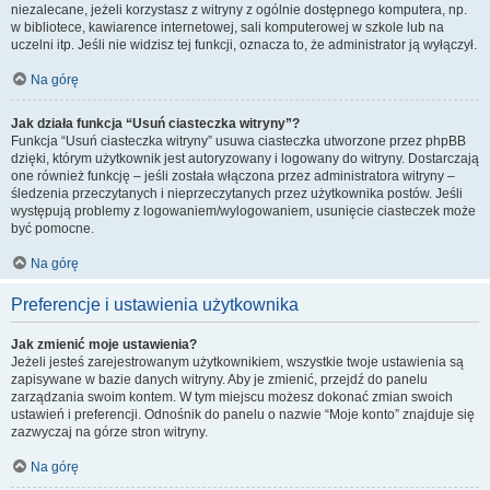
niezalecane, jeżeli korzystasz z witryny z ogólnie dostępnego komputera, np.
w bibliotece, kawiarence internetowej, sali komputerowej w szkole lub na
uczelni itp. Jeśli nie widzisz tej funkcji, oznacza to, że administrator ją wyłączył.
Na górę
Jak działa funkcja “Usuń ciasteczka witryny”?
Funkcja “Usuń ciasteczka witryny” usuwa ciasteczka utworzone przez phpBB
dzięki, którym użytkownik jest autoryzowany i logowany do witryny. Dostarczają
one również funkcję – jeśli została włączona przez administratora witryny –
śledzenia przeczytanych i nieprzeczytanych przez użytkownika postów. Jeśli
występują problemy z logowaniem/wylogowaniem, usunięcie ciasteczek może
być pomocne.
Na górę
Preferencje i ustawienia użytkownika
Jak zmienić moje ustawienia?
Jeżeli jesteś zarejestrowanym użytkownikiem, wszystkie twoje ustawienia są
zapisywane w bazie danych witryny. Aby je zmienić, przejdź do panelu
zarządzania swoim kontem. W tym miejscu możesz dokonać zmian swoich
ustawień i preferencji. Odnośnik do panelu o nazwie “Moje konto” znajduje się
zazwyczaj na górze stron witryny.
Na górę