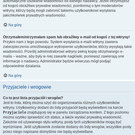
automatyczne usuwanie wiadomości od danego nadawcy. Jeżeli otrzymujesz
od kogoś obraźliwe prywatne wiadomości, poinformuj o tym moderatorów
witryny, którzy będą mogli zabronić takiemu użytkownikowi wysyłania
jakichkolwiek prywatnych wiadomości.
Na górę
Otrzymałem/otrzymałam spam lub obraźliwy e-mail od kogoś z tej witryny!
Przykro nam z tego powodu. System wysyłania e-maili witryny zawiera
zabezpieczenia umożliwiające wytropienie użytkowników, którzy wysyłają takie
wiadomości. Prześlij administratorowi witryny pełną kopię otrzymanego e-
maila – ważne, aby były w niej zawarte nagłówki, ponieważ zawierają one
informacje o nadawcy. Administrator będzie wówczas mógł podjąć
odpowiednie działania.
Na górę
Przyjaciele i wrogowie
Co to jest lista przyjaciół i wrogów?
Jest to lista, którą można użyć do organizowania różnych użytkowników
witryny. Użytkownicy dodani do listy przyjaciół będą wyświetleni na karcie
Przyjaciele
znajdującej się w panelu zarządzania kontem. Z tego poziomu
można szybko sprawdzić ich status, a także wysłać prywatną wiadomość.
Zależnie od używanego stylu witryny, posty tych użytkowników mogą być
wyróżniane. Jeśli użytkownik zostanie dodany do listy wrogów, wszystkie posty
przez niego napisane domyślnie nie będą wyświetlane.