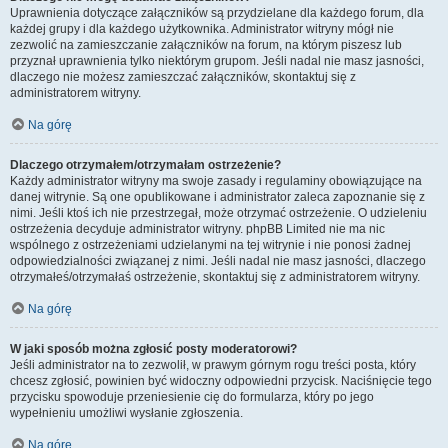
Uprawnienia dotyczące załączników są przydzielane dla każdego forum, dla
każdej grupy i dla każdego użytkownika. Administrator witryny mógł nie
zezwolić na zamieszczanie załączników na forum, na którym piszesz lub
przyznał uprawnienia tylko niektórym grupom. Jeśli nadal nie masz jasności,
dlaczego nie możesz zamieszczać załączników, skontaktuj się z
administratorem witryny.
Na górę
Dlaczego otrzymałem/otrzymałam ostrzeżenie?
Każdy administrator witryny ma swoje zasady i regulaminy obowiązujące na
danej witrynie. Są one opublikowane i administrator zaleca zapoznanie się z
nimi. Jeśli ktoś ich nie przestrzegał, może otrzymać ostrzeżenie. O udzieleniu
ostrzeżenia decyduje administrator witryny. phpBB Limited nie ma nic
wspólnego z ostrzeżeniami udzielanymi na tej witrynie i nie ponosi żadnej
odpowiedzialności związanej z nimi. Jeśli nadal nie masz jasności, dlaczego
otrzymałeś/otrzymałaś ostrzeżenie, skontaktuj się z administratorem witryny.
Na górę
W jaki sposób można zgłosić posty moderatorowi?
Jeśli administrator na to zezwolił, w prawym górnym rogu treści posta, który
chcesz zgłosić, powinien być widoczny odpowiedni przycisk. Naciśnięcie tego
przycisku spowoduje przeniesienie cię do formularza, który po jego
wypełnieniu umożliwi wysłanie zgłoszenia.
Na górę