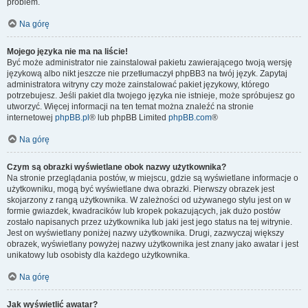
problem.
Na górę
Mojego języka nie ma na liście!
Być może administrator nie zainstalował pakietu zawierającego twoją wersję
językową albo nikt jeszcze nie przetłumaczył phpBB3 na twój język. Zapytaj
administratora witryny czy może zainstalować pakiet językowy, którego
potrzebujesz. Jeśli pakiet dla twojego języka nie istnieje, może spróbujesz go
utworzyć. Więcej informacji na ten temat można znaleźć na stronie
internetowej
phpBB.pl
® lub phpBB Limited
phpBB.com
®
Na górę
Czym są obrazki wyświetlane obok nazwy użytkownika?
Na stronie przeglądania postów, w miejscu, gdzie są wyświetlane informacje o
użytkowniku, mogą być wyświetlane dwa obrazki. Pierwszy obrazek jest
skojarzony z rangą użytkownika. W zależności od używanego stylu jest on w
formie gwiazdek, kwadracików lub kropek pokazujących, jak dużo postów
zostało napisanych przez użytkownika lub jaki jest jego status na tej witrynie.
Jest on wyświetlany poniżej nazwy użytkownika. Drugi, zazwyczaj większy
obrazek, wyświetlany powyżej nazwy użytkownika jest znany jako awatar i jest
unikatowy lub osobisty dla każdego użytkownika.
Na górę
Jak wyświetlić awatar?