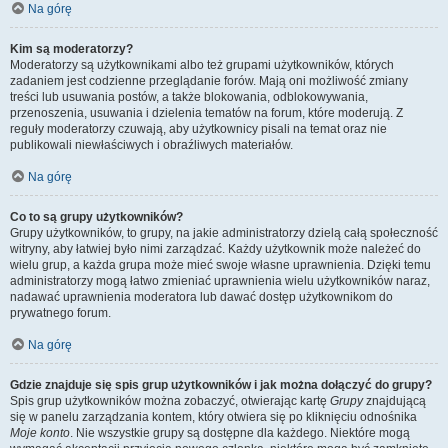
Na górę
Kim są moderatorzy?
Moderatorzy są użytkownikami albo też grupami użytkowników, których
zadaniem jest codzienne przeglądanie forów. Mają oni możliwość zmiany
treści lub usuwania postów, a także blokowania, odblokowywania,
przenoszenia, usuwania i dzielenia tematów na forum, które moderują. Z
reguły moderatorzy czuwają, aby użytkownicy pisali na temat oraz nie
publikowali niewłaściwych i obraźliwych materiałów.
Na górę
Co to są grupy użytkowników?
Grupy użytkowników, to grupy, na jakie administratorzy dzielą całą społeczność
witryny, aby łatwiej było nimi zarządzać. Każdy użytkownik może należeć do
wielu grup, a każda grupa może mieć swoje własne uprawnienia. Dzięki temu
administratorzy mogą łatwo zmieniać uprawnienia wielu użytkowników naraz,
nadawać uprawnienia moderatora lub dawać dostęp użytkownikom do
prywatnego forum.
Na górę
Gdzie znajduje się spis grup użytkowników i jak można dołączyć do grupy?
Spis grup użytkowników można zobaczyć, otwierając kartę
Grupy
znajdującą
się w panelu zarządzania kontem, który otwiera się po kliknięciu odnośnika
Moje konto
. Nie wszystkie grupy są dostępne dla każdego. Niektóre mogą