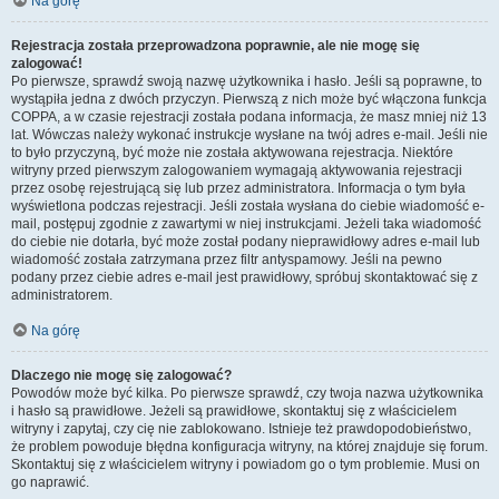
Na górę
Rejestracja została przeprowadzona poprawnie, ale nie mogę się
zalogować!
Po pierwsze, sprawdź swoją nazwę użytkownika i hasło. Jeśli są poprawne, to
wystąpiła jedna z dwóch przyczyn. Pierwszą z nich może być włączona funkcja
COPPA, a w czasie rejestracji została podana informacja, że masz mniej niż 13
lat. Wówczas należy wykonać instrukcje wysłane na twój adres e-mail. Jeśli nie
to było przyczyną, być może nie została aktywowana rejestracja. Niektóre
witryny przed pierwszym zalogowaniem wymagają aktywowania rejestracji
przez osobę rejestrującą się lub przez administratora. Informacja o tym była
wyświetlona podczas rejestracji. Jeśli została wysłana do ciebie wiadomość e-
mail, postępuj zgodnie z zawartymi w niej instrukcjami. Jeżeli taka wiadomość
do ciebie nie dotarła, być może został podany nieprawidłowy adres e-mail lub
wiadomość została zatrzymana przez filtr antyspamowy. Jeśli na pewno
podany przez ciebie adres e-mail jest prawidłowy, spróbuj skontaktować się z
administratorem.
Na górę
Dlaczego nie mogę się zalogować?
Powodów może być kilka. Po pierwsze sprawdź, czy twoja nazwa użytkownika
i hasło są prawidłowe. Jeżeli są prawidłowe, skontaktuj się z właścicielem
witryny i zapytaj, czy cię nie zablokowano. Istnieje też prawdopodobieństwo,
że problem powoduje błędna konfiguracja witryny, na której znajduje się forum.
Skontaktuj się z właścicielem witryny i powiadom go o tym problemie. Musi on
go naprawić.