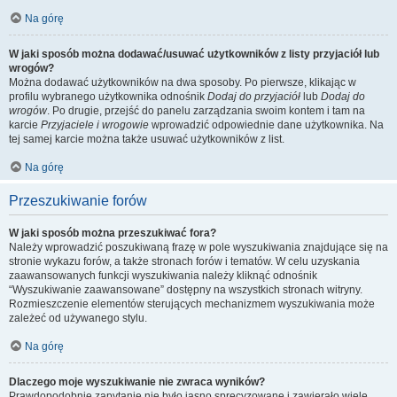
Na górę
W jaki sposób można dodawać/usuwać użytkowników z listy przyjaciół lub
wrogów?
Można dodawać użytkowników na dwa sposoby. Po pierwsze, klikając w
profilu wybranego użytkownika odnośnik
Dodaj do przyjaciół
lub
Dodaj do
wrogów
. Po drugie, przejść do panelu zarządzania swoim kontem i tam na
karcie
Przyjaciele i wrogowie
wprowadzić odpowiednie dane użytkownika. Na
tej samej karcie można także usuwać użytkowników z list.
Na górę
Przeszukiwanie forów
W jaki sposób można przeszukiwać fora?
Należy wprowadzić poszukiwaną frazę w pole wyszukiwania znajdujące się na
stronie wykazu forów, a także stronach forów i tematów. W celu uzyskania
zaawansowanych funkcji wyszukiwania należy kliknąć odnośnik
“Wyszukiwanie zaawansowane” dostępny na wszystkich stronach witryny.
Rozmieszczenie elementów sterujących mechanizmem wyszukiwania może
zależeć od używanego stylu.
Na górę
Dlaczego moje wyszukiwanie nie zwraca wyników?
Prawdopodobnie zapytanie nie było jasno sprecyzowane i zawierało wiele