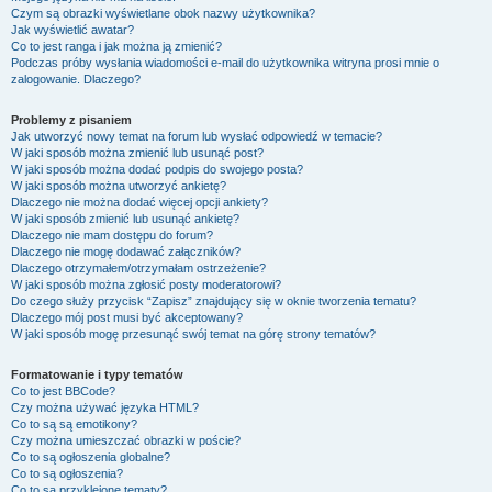
Czym są obrazki wyświetlane obok nazwy użytkownika?
Jak wyświetlić awatar?
Co to jest ranga i jak można ją zmienić?
Podczas próby wysłania wiadomości e-mail do użytkownika witryna prosi mnie o
zalogowanie. Dlaczego?
Problemy z pisaniem
Jak utworzyć nowy temat na forum lub wysłać odpowiedź w temacie?
W jaki sposób można zmienić lub usunąć post?
W jaki sposób można dodać podpis do swojego posta?
W jaki sposób można utworzyć ankietę?
Dlaczego nie można dodać więcej opcji ankiety?
W jaki sposób zmienić lub usunąć ankietę?
Dlaczego nie mam dostępu do forum?
Dlaczego nie mogę dodawać załączników?
Dlaczego otrzymałem/otrzymałam ostrzeżenie?
W jaki sposób można zgłosić posty moderatorowi?
Do czego służy przycisk “Zapisz” znajdujący się w oknie tworzenia tematu?
Dlaczego mój post musi być akceptowany?
W jaki sposób mogę przesunąć swój temat na górę strony tematów?
Formatowanie i typy tematów
Co to jest BBCode?
Czy można używać języka HTML?
Co to są są emotikony?
Czy można umieszczać obrazki w poście?
Co to są ogłoszenia globalne?
Co to są ogłoszenia?
Co to są przyklejone tematy?