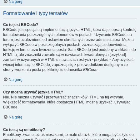
Na górę
Formatowanie i typy tematów
Co to jest BBCode?
BBCode jest specjalną implementacją języka HTML, która daje lepszą kontrolę
formatowania poszczególnych elementów w postach. Używanie BBCode na
forum jest uzależnione od ustawień określanych przez administratora. Można
wyłączyć BBCode w poszczególnych postach, zaznaczając odpowiednią
funkcję w formularzu tworzenia posta. Sam BBCode jest podobny w składni do
HTML-a, ale znaczniki zawarte są w nawiasach kwadratowych [przykład]
zamiast w używanych w HTML-u nawiasach ostrych <przykład>. Aby uzyskać
więcej informacji o BBCode, zapoznaj się z przewodnikiem dostępnym ze
strony tworzenia posta po kliknięciu odnośnika
BBCode
.
Na górę
Czy można używać języka HTML?
Nie. Nie można używać i przetwarzać znaczników HTML na tej witrynie.
Większość formatowania, które dostarcza HTML, można uzyskać, używając
BBCode.
Na górę
Co to są są emotikony?
Emotikony, zwane też uśmieszkami, to małe obrazki, które mogą być użyte do
wyrażania emocji. Do wyrażania emocji można też stosować krótkie kody, np. :)