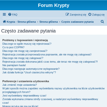
Forum Krypty
FAQ
Zarejestruj się
Zaloguj się
S
Krypta - Strona główna
Strona główna
Często zadawane pytania
z
Często zadawane pytania
u
k
Problemy z logowaniem i rejestracją
Dlaczego w ogóle muszę się rejestrować?
a
Co to jest COPPA?
j
Dlaczego nie mogę się zarejestrować?
Rejestracja została przeprowadzona poprawnie, ale nie mogę się zalogować!
Dlaczego nie mogę się zalogować?
Rejestracja została dokonana jakiś czas temu, ale teraz nie mogę się zalogować?!
Nie pamiętam hasła!
Dlaczego następuje automatyczne wylogowanie?
Jak działa funkcja “Usuń ciasteczka witryny”?
Preferencje i ustawienia użytkownika
Jak zmienić moje ustawienia?
W jaki sposób można zapobiec wyświetlaniu nazwy użytkownika na liście użytkowników
przeglądających forum?
Jest wyświetlany nieprawidłowy czas!
Została wykonana zmiana strefy czasowej, a nadal jest wyświetlany nieprawidłowy
czas!
Mojego języka nie ma na liście!