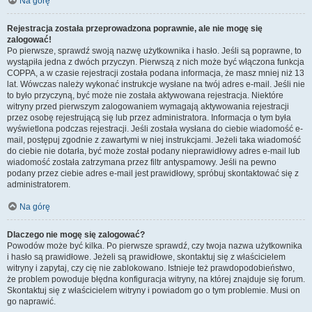
Na górę
Rejestracja została przeprowadzona poprawnie, ale nie mogę się
zalogować!
Po pierwsze, sprawdź swoją nazwę użytkownika i hasło. Jeśli są poprawne, to
wystąpiła jedna z dwóch przyczyn. Pierwszą z nich może być włączona funkcja
COPPA, a w czasie rejestracji została podana informacja, że masz mniej niż 13
lat. Wówczas należy wykonać instrukcje wysłane na twój adres e-mail. Jeśli nie
to było przyczyną, być może nie została aktywowana rejestracja. Niektóre
witryny przed pierwszym zalogowaniem wymagają aktywowania rejestracji
przez osobę rejestrującą się lub przez administratora. Informacja o tym była
wyświetlona podczas rejestracji. Jeśli została wysłana do ciebie wiadomość e-
mail, postępuj zgodnie z zawartymi w niej instrukcjami. Jeżeli taka wiadomość
do ciebie nie dotarła, być może został podany nieprawidłowy adres e-mail lub
wiadomość została zatrzymana przez filtr antyspamowy. Jeśli na pewno
podany przez ciebie adres e-mail jest prawidłowy, spróbuj skontaktować się z
administratorem.
Na górę
Dlaczego nie mogę się zalogować?
Powodów może być kilka. Po pierwsze sprawdź, czy twoja nazwa użytkownika
i hasło są prawidłowe. Jeżeli są prawidłowe, skontaktuj się z właścicielem
witryny i zapytaj, czy cię nie zablokowano. Istnieje też prawdopodobieństwo,
że problem powoduje błędna konfiguracja witryny, na której znajduje się forum.
Skontaktuj się z właścicielem witryny i powiadom go o tym problemie. Musi on
go naprawić.