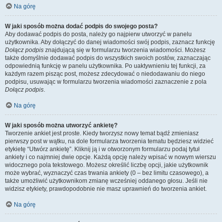
Na górę
W jaki sposób można dodać podpis do swojego posta?
Aby dodawać podpis do posta, należy go najpierw utworzyć w panelu
użytkownika. Aby dołączyć do danej wiadomości swój podpis, zaznacz funkcję
Dołącz podpis
znajdującą się w formularzu tworzenia wiadomości. Możesz
także domyślnie dodawać podpis do wszystkich swoich postów, zaznaczając
odpowiednią funkcję w panelu użytkownika. Po uaktywnieniu tej funkcji, za
każdym razem pisząc post, możesz zdecydować o niedodawaniu do niego
podpisu, usuwając w formularzu tworzenia wiadomości zaznaczenie z pola
Dołącz podpis
.
Na górę
W jaki sposób można utworzyć ankietę?
Tworzenie ankiet jest proste. Kiedy tworzysz nowy temat bądź zmieniasz
pierwszy post w wątku, na dole formularza tworzenia tematu będziesz widzieć
etykietę “Utwórz ankietę”. Kliknij ją i w otworzonym formularzu podaj tytuł
ankiety i co najmniej dwie opcje. Każdą opcję należy wpisać w nowym wierszu
widocznego pola tekstowego. Możesz określić liczbę opcji, jakie użytkownik
może wybrać, wyznaczyć czas trwania ankiety (0 – bez limitu czasowego), a
także umożliwić użytkownikom zmianę wcześniej oddanego głosu. Jeśli nie
widzisz etykiety, prawdopodobnie nie masz uprawnień do tworzenia ankiet.
Na górę