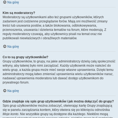
Na górę
Kim są moderatorzy?
Moderatorzy są użytkownikami albo też grupami użytkowników, których
zadaniem jest codzienne przeglądanie forów. Mają oni możliwość zmiany
treści lub usuwania postów, a także blokowania, odblokowywania,
przenoszenia, usuwania i dzielenia tematów na forum, które moderują. Z
reguły moderatorzy czuwają, aby użytkownicy pisali na temat oraz nie
publikowali niewłaściwych i obraźliwych materiałów.
Na górę
Co to są grupy użytkowników?
Grupy użytkowników, to grupy, na jakie administratorzy dzielą całą społeczność
witryny, aby łatwiej było nimi zarządzać. Każdy użytkownik może należeć do
wielu grup, a każda grupa może mieć swoje własne uprawnienia. Dzięki temu
administratorzy mogą łatwo zmieniać uprawnienia wielu użytkowników naraz,
nadawać uprawnienia moderatora lub dawać dostęp użytkownikom do
prywatnego forum.
Na górę
Gdzie znajduje się spis grup użytkowników i jak można dołączyć do grupy?
Spis grup użytkowników można zobaczyć, otwierając kartę
Grupy
znajdującą
się w panelu zarządzania kontem, który otwiera się po kliknięciu odnośnika
Moje konto
. Nie wszystkie grupy są dostępne dla każdego. Niektóre mogą