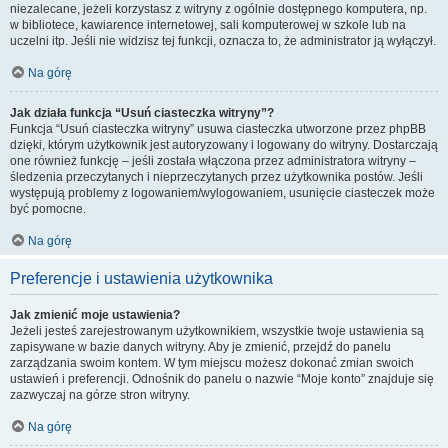
niezalecane, jeżeli korzystasz z witryny z ogólnie dostępnego komputera, np.
w bibliotece, kawiarence internetowej, sali komputerowej w szkole lub na
uczelni itp. Jeśli nie widzisz tej funkcji, oznacza to, że administrator ją wyłączył.
Na górę
Jak działa funkcja “Usuń ciasteczka witryny”?
Funkcja “Usuń ciasteczka witryny” usuwa ciasteczka utworzone przez phpBB
dzięki, którym użytkownik jest autoryzowany i logowany do witryny. Dostarczają
one również funkcję – jeśli została włączona przez administratora witryny –
śledzenia przeczytanych i nieprzeczytanych przez użytkownika postów. Jeśli
występują problemy z logowaniem/wylogowaniem, usunięcie ciasteczek może
być pomocne.
Na górę
Preferencje i ustawienia użytkownika
Jak zmienić moje ustawienia?
Jeżeli jesteś zarejestrowanym użytkownikiem, wszystkie twoje ustawienia są
zapisywane w bazie danych witryny. Aby je zmienić, przejdź do panelu
zarządzania swoim kontem. W tym miejscu możesz dokonać zmian swoich
ustawień i preferencji. Odnośnik do panelu o nazwie “Moje konto” znajduje się
zazwyczaj na górze stron witryny.
Na górę