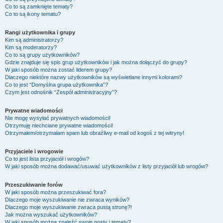
Co to są zamknięte tematy?
Co to są ikony tematu?
Rangi użytkownika i grupy
Kim są administratorzy?
Kim są moderatorzy?
Co to są grupy użytkowników?
Gdzie znajduje się spis grup użytkowników i jak można dołączyć do grupy?
W jaki sposób można zostać liderem grupy?
Dlaczego niektóre nazwy użytkowników są wyświetlane innymi kolorami?
Co to jest “Domyślna grupa użytkownika”?
Czym jest odnośnik “Zespół administracyjny”?
Prywatne wiadomości
Nie mogę wysyłać prywatnych wiadomości!
Otrzymuję niechciane prywatne wiadomości!
Otrzymałem/otrzymałam spam lub obraźliwy e-mail od kogoś z tej witryny!
Przyjaciele i wrogowie
Co to jest lista przyjaciół i wrogów?
W jaki sposób można dodawać/usuwać użytkowników z listy przyjaciół lub wrogów?
Przeszukiwanie forów
W jaki sposób można przeszukiwać fora?
Dlaczego moje wyszukiwanie nie zwraca wyników?
Dlaczego moje wyszukiwanie zwraca pustą stronę?!
Jak można wyszukać użytkowników?
W jaki sposób można znaleźć swoje posty i tematy?