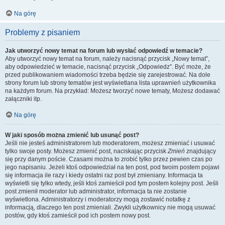
Na górę
Problemy z pisaniem
Jak utworzyć nowy temat na forum lub wysłać odpowiedź w temacie?
Aby utworzyć nowy temat na forum, należy nacisnąć przycisk „Nowy temat”,
aby odpowiedzieć w temacie, nacisnąć przycisk „Odpowiedz”. Być może, że
przed publikowaniem wiadomości trzeba będzie się zarejestrować. Na dole
strony forum lub strony tematów jest wyświetlana lista uprawnień użytkownika
na każdym forum. Na przykład: Możesz tworzyć nowe tematy, Możesz dodawać
załączniki itp.
Na górę
W jaki sposób można zmienić lub usunąć post?
Jeśli nie jesteś administratorem lub moderatorem, możesz zmieniać i usuwać
tylko swoje posty. Możesz zmienić post, naciskając przycisk
Zmień
znajdujący
się przy danym poście. Czasami można to zrobić tylko przez pewien czas po
jego napisaniu. Jeżeli ktoś odpowiedział na ten post, pod twoim postem pojawi
się informacja ile razy i kiedy ostatni raz post był zmieniany. Informacja ta
wyświetli się tylko wtedy, jeśli ktoś zamieścił pod tym postem kolejny post. Jeśli
post zmienił moderator lub administrator, informacja ta nie zostanie
wyświetlona. Administratorzy i moderatorzy mogą zostawić notatkę z
informacją, dlaczego ten post zmieniali. Zwykli użytkownicy nie mogą usuwać
postów, gdy ktoś zamieścił pod ich postem nowy post.