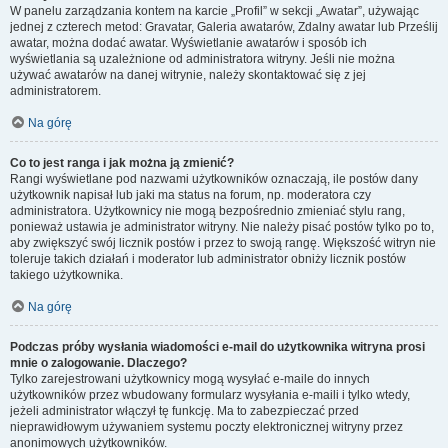
W panelu zarządzania kontem na karcie „Profil” w sekcji „Awatar”, używając
jednej z czterech metod: Gravatar, Galeria awatarów, Zdalny awatar lub Prześlij
awatar, można dodać awatar. Wyświetlanie awatarów i sposób ich
wyświetlania są uzależnione od administratora witryny. Jeśli nie można
używać awatarów na danej witrynie, należy skontaktować się z jej
administratorem.
Na górę
Co to jest ranga i jak można ją zmienić?
Rangi wyświetlane pod nazwami użytkowników oznaczają, ile postów dany
użytkownik napisał lub jaki ma status na forum, np. moderatora czy
administratora. Użytkownicy nie mogą bezpośrednio zmieniać stylu rang,
ponieważ ustawia je administrator witryny. Nie należy pisać postów tylko po to,
aby zwiększyć swój licznik postów i przez to swoją rangę. Większość witryn nie
toleruje takich działań i moderator lub administrator obniży licznik postów
takiego użytkownika.
Na górę
Podczas próby wysłania wiadomości e-mail do użytkownika witryna prosi
mnie o zalogowanie. Dlaczego?
Tylko zarejestrowani użytkownicy mogą wysyłać e-maile do innych
użytkowników przez wbudowany formularz wysyłania e-maili i tylko wtedy,
jeżeli administrator włączył tę funkcję. Ma to zabezpieczać przed
nieprawidłowym używaniem systemu poczty elektronicznej witryny przez
anonimowych użytkowników.