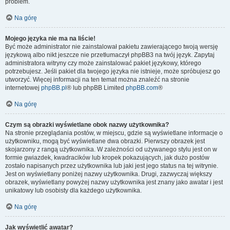
problem.
Na górę
Mojego języka nie ma na liście!
Być może administrator nie zainstalował pakietu zawierającego twoją wersję
językową albo nikt jeszcze nie przetłumaczył phpBB3 na twój język. Zapytaj
administratora witryny czy może zainstalować pakiet językowy, którego
potrzebujesz. Jeśli pakiet dla twojego języka nie istnieje, może spróbujesz go
utworzyć. Więcej informacji na ten temat można znaleźć na stronie
internetowej
phpBB.pl
® lub phpBB Limited
phpBB.com
®
Na górę
Czym są obrazki wyświetlane obok nazwy użytkownika?
Na stronie przeglądania postów, w miejscu, gdzie są wyświetlane informacje o
użytkowniku, mogą być wyświetlane dwa obrazki. Pierwszy obrazek jest
skojarzony z rangą użytkownika. W zależności od używanego stylu jest on w
formie gwiazdek, kwadracików lub kropek pokazujących, jak dużo postów
zostało napisanych przez użytkownika lub jaki jest jego status na tej witrynie.
Jest on wyświetlany poniżej nazwy użytkownika. Drugi, zazwyczaj większy
obrazek, wyświetlany powyżej nazwy użytkownika jest znany jako awatar i jest
unikatowy lub osobisty dla każdego użytkownika.
Na górę
Jak wyświetlić awatar?