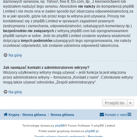
darmowych serwisów, np. Yahoo!, free.fr, f2s.com, itp., z kierownictwem lub
wydziałem nadużyć tego serwisu. Absolutnie
nie należy
do kompetencji phpBB
Limited i nie może ona w żaden sposób być obarczana odpowiedzialnością za
to w jaki sposób, gdzie lub przez kogo ta witryna jest używana. Proszę nie
kontaktować się z phpBB Limited w sprawach zagadnień prawnych
(wstrzymania i zaniechania, odpowiedzialności, szkalujących komentarzy itp.)
bezpośrednio nie związanych
z witryną phpBB.com lub oprogramowaniem
phpBB samym w sobie. Jeśli do phpBB Limited zostanie wysłana wiadomość
dotycząca
innych podmiotów
używających tego oprogramowania, nie należy
oczekiwać odpowiedzi, lub zostanie udzielona odpowiedź lakoniczna.
Na górę
Jak nawiązać kontakt z administratorem witryny?
Wszyscy użytkownicy witryny mogą używać – jeśli funkcja ta jest włączona
przez administratora witryny – formularza „Kontakt z nami”. Członkowie witryny
mogą także używać odnośnika „Zespół administracyjny”.
Na górę
Przejdź do
Krypta - Strona główna
Strona główna
Kontakt z nami
Technologię dostarcza
phpBB
® Forum Software © phpBB Limited
Polski pakiet językowy dostarcza
phpBB.pl
Zasady ochrony danych osobowych
|
Regulamin