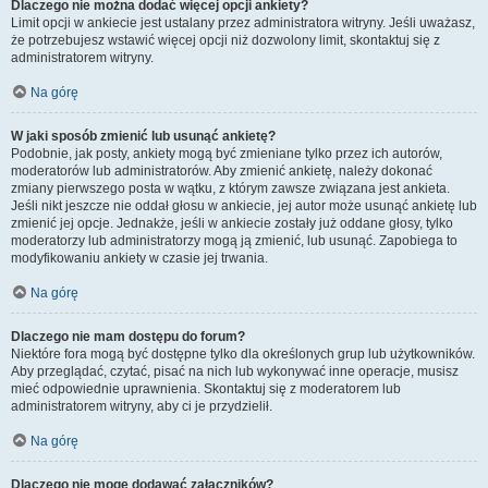
Dlaczego nie można dodać więcej opcji ankiety?
Limit opcji w ankiecie jest ustalany przez administratora witryny. Jeśli uważasz,
że potrzebujesz wstawić więcej opcji niż dozwolony limit, skontaktuj się z
administratorem witryny.
Na górę
W jaki sposób zmienić lub usunąć ankietę?
Podobnie, jak posty, ankiety mogą być zmieniane tylko przez ich autorów,
moderatorów lub administratorów. Aby zmienić ankietę, należy dokonać
zmiany pierwszego posta w wątku, z którym zawsze związana jest ankieta.
Jeśli nikt jeszcze nie oddał głosu w ankiecie, jej autor może usunąć ankietę lub
zmienić jej opcje. Jednakże, jeśli w ankiecie zostały już oddane głosy, tylko
moderatorzy lub administratorzy mogą ją zmienić, lub usunąć. Zapobiega to
modyfikowaniu ankiety w czasie jej trwania.
Na górę
Dlaczego nie mam dostępu do forum?
Niektóre fora mogą być dostępne tylko dla określonych grup lub użytkowników.
Aby przeglądać, czytać, pisać na nich lub wykonywać inne operacje, musisz
mieć odpowiednie uprawnienia. Skontaktuj się z moderatorem lub
administratorem witryny, aby ci je przydzielił.
Na górę
Dlaczego nie mogę dodawać załączników?