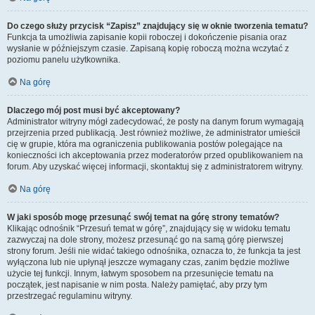
Do czego służy przycisk “Zapisz” znajdujący się w oknie tworzenia tematu?
Funkcja ta umożliwia zapisanie kopii roboczej i dokończenie pisania oraz
wysłanie w późniejszym czasie. Zapisaną kopię roboczą można wczytać z
poziomu panelu użytkownika.
Na górę
Dlaczego mój post musi być akceptowany?
Administrator witryny mógł zadecydować, że posty na danym forum wymagają
przejrzenia przed publikacją. Jest również możliwe, że administrator umieścił
cię w grupie, która ma ograniczenia publikowania postów polegające na
konieczności ich akceptowania przez moderatorów przed opublikowaniem na
forum. Aby uzyskać więcej informacji, skontaktuj się z administratorem witryny.
Na górę
W jaki sposób mogę przesunąć swój temat na górę strony tematów?
Klikając odnośnik “Przesuń temat w górę”, znajdujący się w widoku tematu
zazwyczaj na dole strony, możesz przesunąć go na samą górę pierwszej
strony forum. Jeśli nie widać takiego odnośnika, oznacza to, że funkcja ta jest
wyłączona lub nie upłynął jeszcze wymagany czas, zanim będzie możliwe
użycie tej funkcji. Innym, łatwym sposobem na przesunięcie tematu na
początek, jest napisanie w nim posta. Należy pamiętać, aby przy tym
przestrzegać regulaminu witryny.