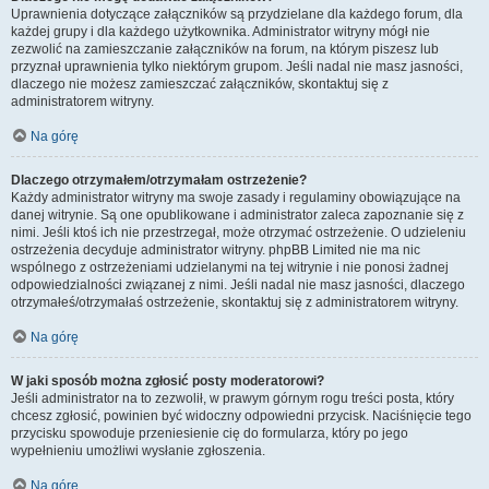
Uprawnienia dotyczące załączników są przydzielane dla każdego forum, dla
każdej grupy i dla każdego użytkownika. Administrator witryny mógł nie
zezwolić na zamieszczanie załączników na forum, na którym piszesz lub
przyznał uprawnienia tylko niektórym grupom. Jeśli nadal nie masz jasności,
dlaczego nie możesz zamieszczać załączników, skontaktuj się z
administratorem witryny.
Na górę
Dlaczego otrzymałem/otrzymałam ostrzeżenie?
Każdy administrator witryny ma swoje zasady i regulaminy obowiązujące na
danej witrynie. Są one opublikowane i administrator zaleca zapoznanie się z
nimi. Jeśli ktoś ich nie przestrzegał, może otrzymać ostrzeżenie. O udzieleniu
ostrzeżenia decyduje administrator witryny. phpBB Limited nie ma nic
wspólnego z ostrzeżeniami udzielanymi na tej witrynie i nie ponosi żadnej
odpowiedzialności związanej z nimi. Jeśli nadal nie masz jasności, dlaczego
otrzymałeś/otrzymałaś ostrzeżenie, skontaktuj się z administratorem witryny.
Na górę
W jaki sposób można zgłosić posty moderatorowi?
Jeśli administrator na to zezwolił, w prawym górnym rogu treści posta, który
chcesz zgłosić, powinien być widoczny odpowiedni przycisk. Naciśnięcie tego
przycisku spowoduje przeniesienie cię do formularza, który po jego
wypełnieniu umożliwi wysłanie zgłoszenia.
Na górę