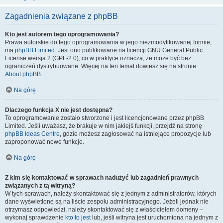
Zagadnienia związane z phpBB
Kto jest autorem tego oprogramowania?
Prawa autorskie do tego oprogramowania w jego niezmodyfikowanej formie,
ma
phpBB Limited
. Jest ono publikowane na licencji GNU General Public
License wersja 2 (GPL-2.0), co w praktyce oznacza, że może być bez
ograniczeń dystrybuowane. Więcej na ten temat dowiesz się na stronie
About phpBB
.
Na górę
Dlaczego funkcja X nie jest dostępna?
To oprogramowanie zostało stworzone i jest licencjonowane przez phpBB
Limited. Jeśli uważasz, że brakuje w nim jakiejś funkcji, przejdź na stronę
phpBB Ideas Centre
, gdzie możesz zagłosować na istniejące propozycje lub
zaproponować nowe funkcje.
Na górę
Z kim się kontaktować w sprawach nadużyć lub zagadnień prawnych
związanych z tą witryną?
W tych sprawach, należy skontaktować się z jednym z administratorów, których
dane wyświetlone są na liście zespołu administracyjnego. Jeżeli jednak nie
otrzymasz odpowiedzi, należy skontaktować się z właścicielem domeny –
wykonaj sprawdzenie
kto to jest
lub, jeśli witryna jest uruchomiona na jednym z