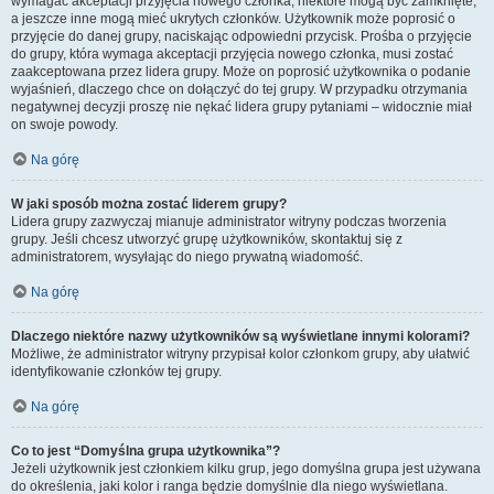
wymagać akceptacji przyjęcia nowego członka, niektóre mogą być zamknięte,
a jeszcze inne mogą mieć ukrytych członków. Użytkownik może poprosić o
przyjęcie do danej grupy, naciskając odpowiedni przycisk. Prośba o przyjęcie
do grupy, która wymaga akceptacji przyjęcia nowego członka, musi zostać
zaakceptowana przez lidera grupy. Może on poprosić użytkownika o podanie
wyjaśnień, dlaczego chce on dołączyć do tej grupy. W przypadku otrzymania
negatywnej decyzji proszę nie nękać lidera grupy pytaniami – widocznie miał
on swoje powody.
Na górę
W jaki sposób można zostać liderem grupy?
Lidera grupy zazwyczaj mianuje administrator witryny podczas tworzenia
grupy. Jeśli chcesz utworzyć grupę użytkowników, skontaktuj się z
administratorem, wysyłając do niego prywatną wiadomość.
Na górę
Dlaczego niektóre nazwy użytkowników są wyświetlane innymi kolorami?
Możliwe, że administrator witryny przypisał kolor członkom grupy, aby ułatwić
identyfikowanie członków tej grupy.
Na górę
Co to jest “Domyślna grupa użytkownika”?
Jeżeli użytkownik jest członkiem kilku grup, jego domyślna grupa jest używana
do określenia, jaki kolor i ranga będzie domyślnie dla niego wyświetlana.