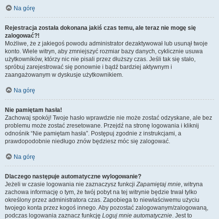
Na górę
Rejestracja została dokonana jakiś czas temu, ale teraz nie mogę się
zalogować?!
Możliwe, że z jakiegoś powodu administrator dezaktywował lub usunął twoje
konto. Wiele witryn, aby zmniejszyć rozmiar bazy danych, cyklicznie usuwa
użytkowników, którzy nic nie pisali przez dłuższy czas. Jeśli tak się stało,
spróbuj zarejestrować się ponownie i bądź bardziej aktywnym i
zaangażowanym w dyskusje użytkownikiem.
Na górę
Nie pamiętam hasła!
Zachowaj spokój! Twoje hasło wprawdzie nie może zostać odzyskane, ale bez
problemu może zostać zresetowane. Przejdź na stronę logowania i kliknij
odnośnik “Nie pamiętam hasła”. Postępuj zgodnie z instrukcjami, a
prawdopodobnie niedługo znów będziesz móc się zalogować.
Na górę
Dlaczego następuje automatyczne wylogowanie?
Jeżeli w czasie logowania nie zaznaczysz funkcji
Zapamiętaj mnie
, witryna
zachowa informację o tym, że twój pobyt na tej witrynie będzie trwał tylko
określony przez administratora czas. Zapobiega to niewłaściwemu użyciu
twojego konta przez kogoś innego. Aby pozostać zalogowanym/zalogowaną,
podczas logowania zaznacz funkcję
Loguj mnie automatycznie
. Jest to