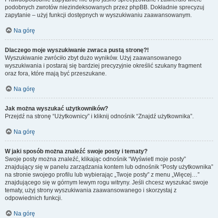
podobnych zwrotów niezindeksowanych przez phpBB. Dokładnie sprecyzuj
zapytanie – użyj funkcji dostępnych w wyszukiwaniu zaawansowanym.
Na górę
Dlaczego moje wyszukiwanie zwraca pustą stronę?!
Wyszukiwanie zwróciło zbyt dużo wyników. Użyj zaawansowanego
wyszukiwania i postaraj się bardziej precyzyjnie określić szukany fragment
oraz fora, które mają być przeszukane.
Na górę
Jak można wyszukać użytkowników?
Przejdź na stronę “Użytkownicy” i kliknij odnośnik “Znajdź użytkownika”.
Na górę
W jaki sposób można znaleźć swoje posty i tematy?
Swoje posty można znaleźć, klikając odnośnik “Wyświetl moje posty”
znajdujący się w panelu zarządzania kontem lub odnośnik “Posty użytkownika”
na stronie swojego profilu lub wybierając „Twoje posty” z menu „Więcej…”
znajdującego się w górnym lewym rogu witryny. Jeśli chcesz wyszukać swoje
tematy, użyj strony wyszukiwania zaawansowanego i skorzystaj z
odpowiednich funkcji.
Na górę