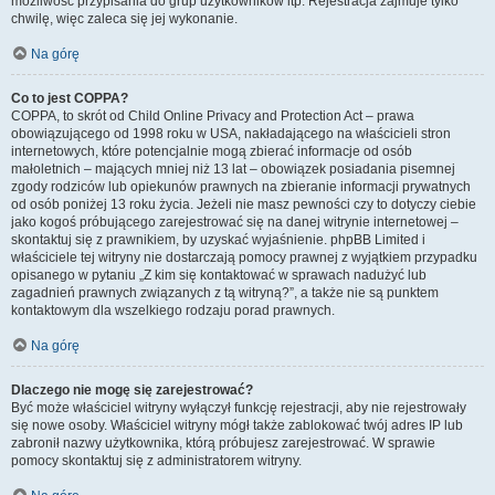
możliwość przypisania do grup użytkowników itp. Rejestracja zajmuje tylko
chwilę, więc zaleca się jej wykonanie.
Na górę
Co to jest COPPA?
COPPA, to skrót od Child Online Privacy and Protection Act – prawa
obowiązującego od 1998 roku w USA, nakładającego na właścicieli stron
internetowych, które potencjalnie mogą zbierać informacje od osób
małoletnich – mających mniej niż 13 lat – obowiązek posiadania pisemnej
zgody rodziców lub opiekunów prawnych na zbieranie informacji prywatnych
od osób poniżej 13 roku życia. Jeżeli nie masz pewności czy to dotyczy ciebie
jako kogoś próbującego zarejestrować się na danej witrynie internetowej –
skontaktuj się z prawnikiem, by uzyskać wyjaśnienie. phpBB Limited i
właściciele tej witryny nie dostarczają pomocy prawnej z wyjątkiem przypadku
opisanego w pytaniu „Z kim się kontaktować w sprawach nadużyć lub
zagadnień prawnych związanych z tą witryną?”, a także nie są punktem
kontaktowym dla wszelkiego rodzaju porad prawnych.
Na górę
Dlaczego nie mogę się zarejestrować?
Być może właściciel witryny wyłączył funkcję rejestracji, aby nie rejestrowały
się nowe osoby. Właściciel witryny mógł także zablokować twój adres IP lub
zabronił nazwy użytkownika, którą próbujesz zarejestrować. W sprawie
pomocy skontaktuj się z administratorem witryny.