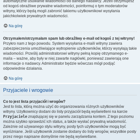
automatyczne usuwanie wiadomości od danego nadawcy. Jeżeli otrzymujesz
od kogoś obraźliwe prywatne wiadomości, poinformuj o tym moderatorów
witryny, którzy będą mogli zabronić takiemu użytkownikowi wysyłania
jakichkolwiek prywatnych wiadomości.
Na górę
Otrzymałem/otrzymałam spam lub obraźliwy e-mail od kogoś z tej witryny!
Przykro nam z tego powodu. System wysyłania e-maili witryny zawiera
zabezpieczenia umożliwiające wytropienie użytkowników, którzy wysyłają takie
wiadomości. Prześlij administratorowi witryny pełną kopię otrzymanego e-
maila – ważne, aby były w niej zawarte nagłówki, ponieważ zawierają one
informacje o nadawcy. Administrator będzie wówczas mógł podjąć
odpowiednie działania.
Na górę
Przyjaciele i wrogowie
Co to jest lista przyjaciół i wrogów?
Jest to lista, którą można użyć do organizowania różnych użytkowników
witryny. Użytkownicy dodani do listy przyjaciół będą wyświetleni na karcie
Przyjaciele
znajdującej się w panelu zarządzania kontem. Z tego poziomu
można szybko sprawdzić ich status, a także wysłać prywatną wiadomość.
Zależnie od używanego stylu witryny, posty tych użytkowników mogą być
wyróżniane. Jeśli użytkownik zostanie dodany do listy wrogów, wszystkie posty
przez niego napisane domyślnie nie będą wyświetlane.