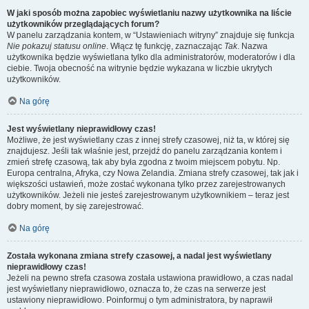
W jaki sposób można zapobiec wyświetlaniu nazwy użytkownika na liście
użytkowników przeglądających forum?
W panelu zarządzania kontem, w “Ustawieniach witryny” znajduje się funkcja
Nie pokazuj statusu online
. Włącz tę funkcję, zaznaczając
Tak
. Nazwa
użytkownika będzie wyświetlana tylko dla administratorów, moderatorów i dla
ciebie. Twoja obecność na witrynie będzie wykazana w liczbie ukrytych
użytkowników.
Na górę
Jest wyświetlany nieprawidłowy czas!
Możliwe, że jest wyświetlany czas z innej strefy czasowej, niż ta, w której się
znajdujesz. Jeśli tak właśnie jest, przejdź do panelu zarządzania kontem i
zmień strefę czasową, tak aby była zgodna z twoim miejscem pobytu. Np.
Europa centralna, Afryka, czy Nowa Zelandia. Zmiana strefy czasowej, tak jak i
większości ustawień, może zostać wykonana tylko przez zarejestrowanych
użytkowników. Jeżeli nie jesteś zarejestrowanym użytkownikiem – teraz jest
dobry moment, by się zarejestrować.
Na górę
Została wykonana zmiana strefy czasowej, a nadal jest wyświetlany
nieprawidłowy czas!
Jeżeli na pewno strefa czasowa została ustawiona prawidłowo, a czas nadal
jest wyświetlany nieprawidłowo, oznacza to, że czas na serwerze jest
ustawiony nieprawidłowo. Poinformuj o tym administratora, by naprawił