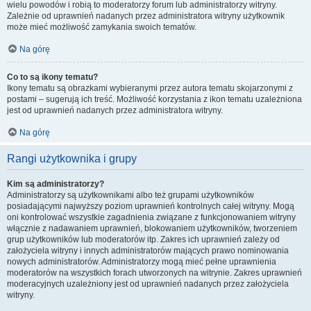
wielu powodów i robią to moderatorzy forum lub administratorzy witryny.
Zależnie od uprawnień nadanych przez administratora witryny użytkownik
może mieć możliwość zamykania swoich tematów.
Na górę
Co to są ikony tematu?
Ikony tematu są obrazkami wybieranymi przez autora tematu skojarzonymi z
postami – sugerują ich treść. Możliwość korzystania z ikon tematu uzależniona
jest od uprawnień nadanych przez administratora witryny.
Na górę
Rangi użytkownika i grupy
Kim są administratorzy?
Administratorzy są użytkownikami albo też grupami użytkowników
posiadającymi najwyższy poziom uprawnień kontrolnych całej witryny. Mogą
oni kontrolować wszystkie zagadnienia związane z funkcjonowaniem witryny
włącznie z nadawaniem uprawnień, blokowaniem użytkowników, tworzeniem
grup użytkowników lub moderatorów itp. Zakres ich uprawnień zależy od
założyciela witryny i innych administratorów mających prawo nominowania
nowych administratorów. Administratorzy mogą mieć pełne uprawnienia
moderatorów na wszystkich forach utworzonych na witrynie. Zakres uprawnień
moderacyjnych uzależniony jest od uprawnień nadanych przez założyciela
witryny.