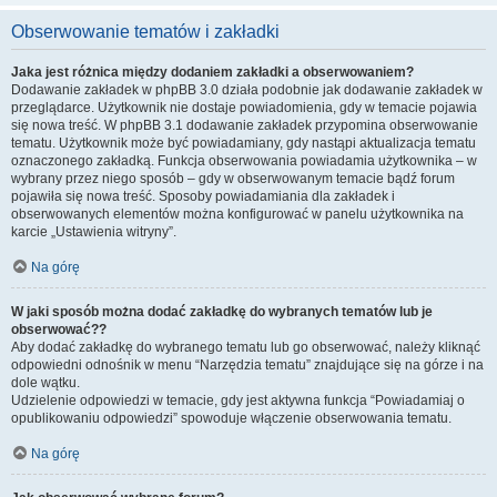
Obserwowanie tematów i zakładki
Jaka jest różnica między dodaniem zakładki a obserwowaniem?
Dodawanie zakładek w phpBB 3.0 działa podobnie jak dodawanie zakładek w
przeglądarce. Użytkownik nie dostaje powiadomienia, gdy w temacie pojawia
się nowa treść. W phpBB 3.1 dodawanie zakładek przypomina obserwowanie
tematu. Użytkownik może być powiadamiany, gdy nastąpi aktualizacja tematu
oznaczonego zakładką. Funkcja obserwowania powiadamia użytkownika – w
wybrany przez niego sposób – gdy w obserwowanym temacie bądź forum
pojawiła się nowa treść. Sposoby powiadamiania dla zakładek i
obserwowanych elementów można konfigurować w panelu użytkownika na
karcie „Ustawienia witryny”.
Na górę
W jaki sposób można dodać zakładkę do wybranych tematów lub je
obserwować??
Aby dodać zakładkę do wybranego tematu lub go obserwować, należy kliknąć
odpowiedni odnośnik w menu “Narzędzia tematu” znajdujące się na górze i na
dole wątku.
Udzielenie odpowiedzi w temacie, gdy jest aktywna funkcja “Powiadamiaj o
opublikowaniu odpowiedzi” spowoduje włączenie obserwowania tematu.
Na górę