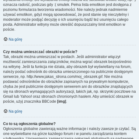
oznacza radość, podczas gdy :( smutek. Pełna lista emotikon jest dostępna z
poziomu formularza tworzenia wiadomości. Nie należy jednak nadmiernie
używać emotikon, gdyż mogą spowodować, że post stanie się nieczytelny i
moderator może podjąć decyzję o ich usunięciu bądź też usunięciu całego
posta. Administrator witryny może określić dopuszczalny limit emotikon w
poście.
Na górę
Czy można umieszczać obrazki w poście?
Tak, obrazki można umieszczać w postach. Jeśli administrator włączył
możliwość zamieszczania załączników, można wgrać obrazek bezpośrednio
na witrynę. Jeśli ta funkcja nie działa, aby obrazek był wyświetlany na forum,
należy podać odnośnik do obrazka umieszczonego na publicznie dostępnym
serwerze, np. http://www.jakas_strona.com/moj_obrazek.gif. Nie można
podawać odnośników do obrazków zapisanych na prywatnym komputerze,
chyba że jest publicznie dostępnym serwerem ani do obrazków znajdujących
się na stronach wymagających autoryzacji, takich jak, np. skrzynki pocztowe na
Gmail lub Yahoo! oraz stronach chronionych hasłem. Aby umieścić obrazek w
poście, użyj znacznika BBCode
[img]
.
Na górę
Co to są ogłoszenia globalne?
Ogłoszenia globalne zawierają ważne informacje i należy zawsze je czytać. Są
one wyświetlane na górze każdego forum i w panelu zarządzania kontem
użytkownika. Uprawnienia zamieszczania ogłoszeń globalnych są nadawane