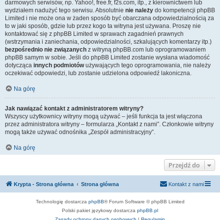
darmowych serwisów, np. Yahoo!, free.fr, f2s.com, itp., z kierownictwem lub
wydziałem nadużyć tego serwisu. Absolutnie
nie należy
do kompetencji phpBB
Limited i nie może ona w żaden sposób być obarczana odpowiedzialnością za
to w jaki sposób, gdzie lub przez kogo ta witryna jest używana. Proszę nie
kontaktować się z phpBB Limited w sprawach zagadnień prawnych
(wstrzymania i zaniechania, odpowiedzialności, szkalujących komentarzy itp.)
bezpośrednio nie związanych
z witryną phpBB.com lub oprogramowaniem
phpBB samym w sobie. Jeśli do phpBB Limited zostanie wysłana wiadomość
dotycząca
innych podmiotów
używających tego oprogramowania, nie należy
oczekiwać odpowiedzi, lub zostanie udzielona odpowiedź lakoniczna.
Na górę
Jak nawiązać kontakt z administratorem witryny?
Wszyscy użytkownicy witryny mogą używać – jeśli funkcja ta jest włączona
przez administratora witryny – formularza „Kontakt z nami”. Członkowie witryny
mogą także używać odnośnika „Zespół administracyjny”.
Na górę
Przejdź do
Krypta - Strona główna
Strona główna
Kontakt z nami
Technologię dostarcza
phpBB
® Forum Software © phpBB Limited
Polski pakiet językowy dostarcza
phpBB.pl
Zasady ochrony danych osobowych
|
Regulamin