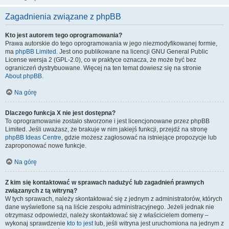
Zagadnienia związane z phpBB
Kto jest autorem tego oprogramowania?
Prawa autorskie do tego oprogramowania w jego niezmodyfikowanej formie,
ma
phpBB Limited
. Jest ono publikowane na licencji GNU General Public
License wersja 2 (GPL-2.0), co w praktyce oznacza, że może być bez
ograniczeń dystrybuowane. Więcej na ten temat dowiesz się na stronie
About phpBB
.
Na górę
Dlaczego funkcja X nie jest dostępna?
To oprogramowanie zostało stworzone i jest licencjonowane przez phpBB
Limited. Jeśli uważasz, że brakuje w nim jakiejś funkcji, przejdź na stronę
phpBB Ideas Centre
, gdzie możesz zagłosować na istniejące propozycje lub
zaproponować nowe funkcje.
Na górę
Z kim się kontaktować w sprawach nadużyć lub zagadnień prawnych
związanych z tą witryną?
W tych sprawach, należy skontaktować się z jednym z administratorów, których
dane wyświetlone są na liście zespołu administracyjnego. Jeżeli jednak nie
otrzymasz odpowiedzi, należy skontaktować się z właścicielem domeny –
wykonaj sprawdzenie
kto to jest
lub, jeśli witryna jest uruchomiona na jednym z