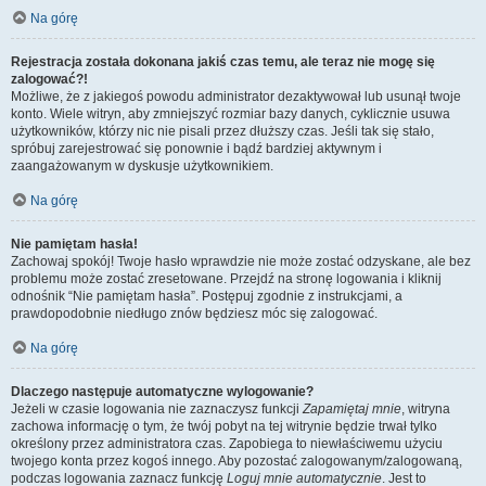
Na górę
Rejestracja została dokonana jakiś czas temu, ale teraz nie mogę się
zalogować?!
Możliwe, że z jakiegoś powodu administrator dezaktywował lub usunął twoje
konto. Wiele witryn, aby zmniejszyć rozmiar bazy danych, cyklicznie usuwa
użytkowników, którzy nic nie pisali przez dłuższy czas. Jeśli tak się stało,
spróbuj zarejestrować się ponownie i bądź bardziej aktywnym i
zaangażowanym w dyskusje użytkownikiem.
Na górę
Nie pamiętam hasła!
Zachowaj spokój! Twoje hasło wprawdzie nie może zostać odzyskane, ale bez
problemu może zostać zresetowane. Przejdź na stronę logowania i kliknij
odnośnik “Nie pamiętam hasła”. Postępuj zgodnie z instrukcjami, a
prawdopodobnie niedługo znów będziesz móc się zalogować.
Na górę
Dlaczego następuje automatyczne wylogowanie?
Jeżeli w czasie logowania nie zaznaczysz funkcji
Zapamiętaj mnie
, witryna
zachowa informację o tym, że twój pobyt na tej witrynie będzie trwał tylko
określony przez administratora czas. Zapobiega to niewłaściwemu użyciu
twojego konta przez kogoś innego. Aby pozostać zalogowanym/zalogowaną,
podczas logowania zaznacz funkcję
Loguj mnie automatycznie
. Jest to