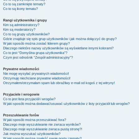
Co to są zamknięte tematy?
Co to są ikony tematu?
Rangi użytkownika i grupy
Kim są administratorzy?
Kim są moderatorzy?
Co to są grupy użytkowników?
Gdzie znajduje się spis grup użytkowników i jak można dołączyć do grupy?
W jaki sposób można zostać liderem grupy?
Dlaczego niektóre nazwy użytkowników są wyświetlane innymi kolorami?
Co to jest “Domyślna grupa użytkownika”?
Czym jest odnośnik “Zespół administracyjny”?
Prywatne wiadomości
Nie mogę wysyłać prywatnych wiadomości!
Otrzymuję niechciane prywatne wiadomości!
Otrzymałem/otrzymałam spam lub obraźliwy e-mail od kogoś z tej witryny!
Przyjaciele i wrogowie
Co to jest lista przyjaciół i wrogów?
W jaki sposób można dodawać/usuwać użytkowników z listy przyjaciół lub wrogów?
Przeszukiwanie forów
W jaki sposób można przeszukiwać fora?
Dlaczego moje wyszukiwanie nie zwraca wyników?
Dlaczego moje wyszukiwanie zwraca pustą stronę?!
Jak można wyszukać użytkowników?
W jaki sposób można znaleźć swoje posty i tematy?