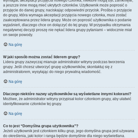
wymagać akceptacji przyjęcia nowego członka, niektóre mogą być zamknięte,
a jeszcze inne mogą mieć ukrytych członków. Użytkownik może poprosić o
przyjęcie do danej grupy, naciskając odpowiedni przycisk. Prośba o przyjęcie
do grupy, która wymaga akceptacji przyjęcia nowego członka, musi zostać
zaakceptowana przez lidera grupy. Może on poprosić użytkownika o podanie
wyjaśnień, dlaczego chce on dołączyć do tej grupy. W przypadku otrzymania
negatywnej decyzji proszę nie nękać lidera grupy pytaniami – widocznie miał
on swoje powody.
Na górę
W jaki sposób można zostać liderem grupy?
Lidera grupy zazwyczaj mianuje administrator witryny podczas tworzenia
grupy. Jeśli chcesz utworzyć grupę użytkowników, skontaktuj się z
administratorem, wysyłając do niego prywatną wiadomość.
Na górę
Dlaczego niektóre nazwy użytkowników są wyświetlane innymi kolorami?
Możliwe, że administrator witryny przypisał kolor członkom grupy, aby ułatwić
identyfikowanie członków tej grupy.
Na górę
Co to jest “Domyślna grupa użytkownika”?
Jeżeli użytkownik jest członkiem kilku grup, jego domyślna grupa jest używana
do określenia, jaki kolor i ranga będzie domyślnie dla niego wyświetlana.