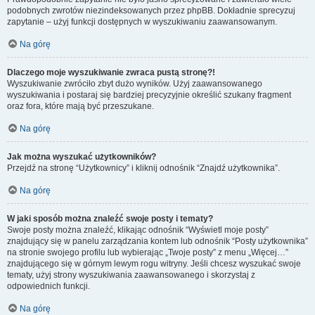
podobnych zwrotów niezindeksowanych przez phpBB. Dokładnie sprecyzuj
zapytanie – użyj funkcji dostępnych w wyszukiwaniu zaawansowanym.
Na górę
Dlaczego moje wyszukiwanie zwraca pustą stronę?!
Wyszukiwanie zwróciło zbyt dużo wyników. Użyj zaawansowanego
wyszukiwania i postaraj się bardziej precyzyjnie określić szukany fragment
oraz fora, które mają być przeszukane.
Na górę
Jak można wyszukać użytkowników?
Przejdź na stronę “Użytkownicy” i kliknij odnośnik “Znajdź użytkownika”.
Na górę
W jaki sposób można znaleźć swoje posty i tematy?
Swoje posty można znaleźć, klikając odnośnik “Wyświetl moje posty”
znajdujący się w panelu zarządzania kontem lub odnośnik “Posty użytkownika”
na stronie swojego profilu lub wybierając „Twoje posty” z menu „Więcej…”
znajdującego się w górnym lewym rogu witryny. Jeśli chcesz wyszukać swoje
tematy, użyj strony wyszukiwania zaawansowanego i skorzystaj z
odpowiednich funkcji.
Na górę