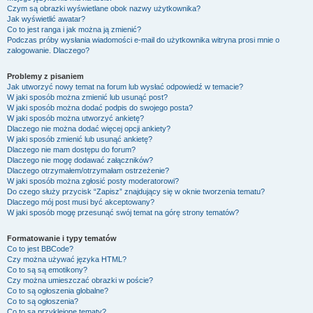
Czym są obrazki wyświetlane obok nazwy użytkownika?
Jak wyświetlić awatar?
Co to jest ranga i jak można ją zmienić?
Podczas próby wysłania wiadomości e-mail do użytkownika witryna prosi mnie o
zalogowanie. Dlaczego?
Problemy z pisaniem
Jak utworzyć nowy temat na forum lub wysłać odpowiedź w temacie?
W jaki sposób można zmienić lub usunąć post?
W jaki sposób można dodać podpis do swojego posta?
W jaki sposób można utworzyć ankietę?
Dlaczego nie można dodać więcej opcji ankiety?
W jaki sposób zmienić lub usunąć ankietę?
Dlaczego nie mam dostępu do forum?
Dlaczego nie mogę dodawać załączników?
Dlaczego otrzymałem/otrzymałam ostrzeżenie?
W jaki sposób można zgłosić posty moderatorowi?
Do czego służy przycisk “Zapisz” znajdujący się w oknie tworzenia tematu?
Dlaczego mój post musi być akceptowany?
W jaki sposób mogę przesunąć swój temat na górę strony tematów?
Formatowanie i typy tematów
Co to jest BBCode?
Czy można używać języka HTML?
Co to są są emotikony?
Czy można umieszczać obrazki w poście?
Co to są ogłoszenia globalne?
Co to są ogłoszenia?
Co to są przyklejone tematy?