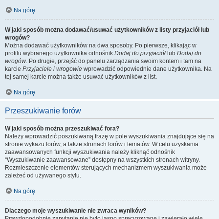
Na górę
W jaki sposób można dodawać/usuwać użytkowników z listy przyjaciół lub
wrogów?
Można dodawać użytkowników na dwa sposoby. Po pierwsze, klikając w
profilu wybranego użytkownika odnośnik
Dodaj do przyjaciół
lub
Dodaj do
wrogów
. Po drugie, przejść do panelu zarządzania swoim kontem i tam na
karcie
Przyjaciele i wrogowie
wprowadzić odpowiednie dane użytkownika. Na
tej samej karcie można także usuwać użytkowników z list.
Na górę
Przeszukiwanie forów
W jaki sposób można przeszukiwać fora?
Należy wprowadzić poszukiwaną frazę w pole wyszukiwania znajdujące się na
stronie wykazu forów, a także stronach forów i tematów. W celu uzyskania
zaawansowanych funkcji wyszukiwania należy kliknąć odnośnik
“Wyszukiwanie zaawansowane” dostępny na wszystkich stronach witryny.
Rozmieszczenie elementów sterujących mechanizmem wyszukiwania może
zależeć od używanego stylu.
Na górę
Dlaczego moje wyszukiwanie nie zwraca wyników?
Prawdopodobnie zapytanie nie było jasno sprecyzowane i zawierało wiele