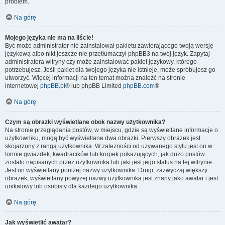
problem.
Na górę
Mojego języka nie ma na liście!
Być może administrator nie zainstalował pakietu zawierającego twoją wersję
językową albo nikt jeszcze nie przetłumaczył phpBB3 na twój język. Zapytaj
administratora witryny czy może zainstalować pakiet językowy, którego
potrzebujesz. Jeśli pakiet dla twojego języka nie istnieje, może spróbujesz go
utworzyć. Więcej informacji na ten temat można znaleźć na stronie
internetowej
phpBB.pl
® lub phpBB Limited
phpBB.com
®
Na górę
Czym są obrazki wyświetlane obok nazwy użytkownika?
Na stronie przeglądania postów, w miejscu, gdzie są wyświetlane informacje o
użytkowniku, mogą być wyświetlane dwa obrazki. Pierwszy obrazek jest
skojarzony z rangą użytkownika. W zależności od używanego stylu jest on w
formie gwiazdek, kwadracików lub kropek pokazujących, jak dużo postów
zostało napisanych przez użytkownika lub jaki jest jego status na tej witrynie.
Jest on wyświetlany poniżej nazwy użytkownika. Drugi, zazwyczaj większy
obrazek, wyświetlany powyżej nazwy użytkownika jest znany jako awatar i jest
unikatowy lub osobisty dla każdego użytkownika.
Na górę
Jak wyświetlić awatar?