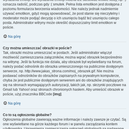
oznacza radość, podczas gdy :( smutek. Pełna lista emotikon jest dostępna z
poziomu formularza tworzenia wiadomości. Nie należy jednak nadmiernie
używać emotikon, gdyż mogą spowodować, że post stanie się nieczytelny i
moderator może podjąć decyzję o ich usunięciu bądź też usunięciu całego
posta. Administrator witryny może określić dopuszczalny limit emotikon w
poście.
Na górę
Czy można umieszczać obrazki w poście?
Tak, obrazki można umieszczać w postach. Jeśli administrator włączył
możliwość zamieszczania załączników, można wgrać obrazek bezpośrednio
na witrynę. Jeśli ta funkcja nie działa, aby obrazek był wyświetlany na forum,
należy podać odnośnik do obrazka umieszczonego na publicznie dostępnym
serwerze, np. http://www.jakas_strona.com/moj_obrazek.gif. Nie można
podawać odnośników do obrazków zapisanych na prywatnym komputerze,
chyba że jest publicznie dostępnym serwerem ani do obrazków znajdujących
się na stronach wymagających autoryzacji, takich jak, np. skrzynki pocztowe na
Gmail lub Yahoo! oraz stronach chronionych hasłem. Aby umieścić obrazek w
poście, użyj znacznika BBCode
[img]
.
Na górę
Co to są ogłoszenia globalne?
Ogłoszenia globalne zawierają ważne informacje i należy zawsze je czytać. Są
one wyświetlane na górze każdego forum i w panelu zarządzania kontem
użytkownika. Uprawnienia zamieszczania ogłoszeń globalnych są nadawane