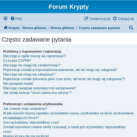
Forum Krypty
FAQ
Zarejestruj się
Zaloguj się
S
Krypta - Strona główna
Strona główna
Często zadawane pytania
z
Często zadawane pytania
u
k
Problemy z logowaniem i rejestracją
Dlaczego w ogóle muszę się rejestrować?
a
Co to jest COPPA?
j
Dlaczego nie mogę się zarejestrować?
Rejestracja została przeprowadzona poprawnie, ale nie mogę się zalogować!
Dlaczego nie mogę się zalogować?
Rejestracja została dokonana jakiś czas temu, ale teraz nie mogę się zalogować?!
Nie pamiętam hasła!
Dlaczego następuje automatyczne wylogowanie?
Jak działa funkcja “Usuń ciasteczka witryny”?
Preferencje i ustawienia użytkownika
Jak zmienić moje ustawienia?
W jaki sposób można zapobiec wyświetlaniu nazwy użytkownika na liście użytkowników
przeglądających forum?
Jest wyświetlany nieprawidłowy czas!
Została wykonana zmiana strefy czasowej, a nadal jest wyświetlany nieprawidłowy
czas!
Mojego języka nie ma na liście!