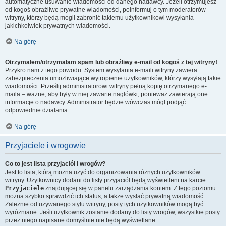
automatyczne usuwanie wiadomości od danego nadawcy. Jeżeli otrzymujesz
od kogoś obraźliwe prywatne wiadomości, poinformuj o tym moderatorów
witryny, którzy będą mogli zabronić takiemu użytkownikowi wysyłania
jakichkolwiek prywatnych wiadomości.
Na górę
Otrzymałem/otrzymałam spam lub obraźliwy e-mail od kogoś z tej witryny!
Przykro nam z tego powodu. System wysyłania e-maili witryny zawiera
zabezpieczenia umożliwiające wytropienie użytkowników, którzy wysyłają takie
wiadomości. Prześlij administratorowi witryny pełną kopię otrzymanego e-
maila – ważne, aby były w niej zawarte nagłówki, ponieważ zawierają one
informacje o nadawcy. Administrator będzie wówczas mógł podjąć
odpowiednie działania.
Na górę
Przyjaciele i wrogowie
Co to jest lista przyjaciół i wrogów?
Jest to lista, którą można użyć do organizowania różnych użytkowników
witryny. Użytkownicy dodani do listy przyjaciół będą wyświetleni na karcie
Przyjaciele
znajdującej się w panelu zarządzania kontem. Z tego poziomu
można szybko sprawdzić ich status, a także wysłać prywatną wiadomość.
Zależnie od używanego stylu witryny, posty tych użytkowników mogą być
wyróżniane. Jeśli użytkownik zostanie dodany do listy wrogów, wszystkie posty
przez niego napisane domyślnie nie będą wyświetlane.