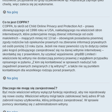
możliwość przypisania do grup użytkowników itp. Rejestracja zajmuje tylko
chwilę, więc zaleca się jej wykonanie.
Na górę
Co to jest COPPA?
COPPA, to skrót od Child Online Privacy and Protection Act – prawa
obowiązującego od 1998 roku w USA, nakładającego na właścicieli stron
internetowych, które potencjalnie mogą zbierać informacje od osób
małoletnich – mających mniej niż 13 lat – obowiązek posiadania pisemnej
zgody rodziców lub opiekunów prawnych na zbieranie informacji prywatnych
od osób poniżej 13 roku życia. Jeżeli nie masz pewności czy to dotyczy ciebie
jako kogoś próbującego zarejestrować się na danej witrynie internetowej –
skontaktuj się z prawnikiem, by uzyskać wyjaśnienie. phpBB Limited i
właściciele tej witryny nie dostarczają pomocy prawnej z wyjątkiem przypadku
opisanego w pytaniu „Z kim się kontaktować w sprawach nadużyć lub
zagadnień prawnych związanych z tą witryną?”, a także nie są punktem
kontaktowym dla wszelkiego rodzaju porad prawnych.
Na górę
Dlaczego nie mogę się zarejestrować?
Być może właściciel witryny wyłączył funkcję rejestracji, aby nie rejestrowały
się nowe osoby. Właściciel witryny mógł także zablokować twój adres IP lub
zabronił nazwy użytkownika, którą próbujesz zarejestrować. W sprawie
pomocy skontaktuj się z administratorem witryny.