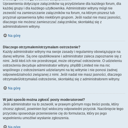
Uprawnienia dotyczące załączników są przydzielane dla każdego forum, dla
każdej grupy i dla każdego użytkownika. Administrator witryny mógł nie
zezwolić na zamieszczanie załączników na forum, na którym piszesz lub
przyznał uprawnienia tylko niektórym grupom. Jeśli nadal nie masz jasności,
dlaczego nie możesz zamieszczać załączników, skontaktuj się z
administratorem witryny.
Na górę
Dlaczego otrzymałem/otrzymałam ostrzeżenie?
Każdy administrator witryny ma swoje zasady i regulaminy obowiązujące na
danej witrynie. Są one opublikowane i administrator zaleca zapoznanie się z
nimi. Jeśli ktoś ich nie przestrzegał, może otrzymać ostrzeżenie. O udzieleniu
ostrzeżenia decyduje administrator witryny. phpBB Limited nie ma nic
wspólnego z ostrzeżeniami udzielanymi na tej witrynie i nie ponosi żadnej
odpowiedzialności związanej z nimi. Jeśli nadal nie masz jasności, dlaczego
otrzymałeś/otrzymałaś ostrzeżenie, skontaktuj się z administratorem witryny.
Na górę
W jaki sposób można zgłosić posty moderatorowi?
Jeśli administrator na to zezwolił, w prawym górnym rogu treści posta, który
chcesz zgłosić, powinien być widoczny odpowiedni przycisk. Naciśnięcie tego
przycisku spowoduje przeniesienie cię do formularza, który po jego
wypełnieniu umożliwi wysłanie zgłoszenia.
Na górę