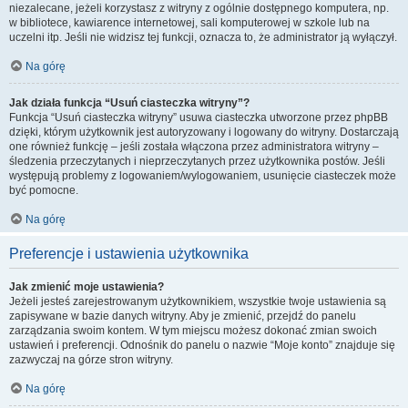
niezalecane, jeżeli korzystasz z witryny z ogólnie dostępnego komputera, np.
w bibliotece, kawiarence internetowej, sali komputerowej w szkole lub na
uczelni itp. Jeśli nie widzisz tej funkcji, oznacza to, że administrator ją wyłączył.
Na górę
Jak działa funkcja “Usuń ciasteczka witryny”?
Funkcja “Usuń ciasteczka witryny” usuwa ciasteczka utworzone przez phpBB
dzięki, którym użytkownik jest autoryzowany i logowany do witryny. Dostarczają
one również funkcję – jeśli została włączona przez administratora witryny –
śledzenia przeczytanych i nieprzeczytanych przez użytkownika postów. Jeśli
występują problemy z logowaniem/wylogowaniem, usunięcie ciasteczek może
być pomocne.
Na górę
Preferencje i ustawienia użytkownika
Jak zmienić moje ustawienia?
Jeżeli jesteś zarejestrowanym użytkownikiem, wszystkie twoje ustawienia są
zapisywane w bazie danych witryny. Aby je zmienić, przejdź do panelu
zarządzania swoim kontem. W tym miejscu możesz dokonać zmian swoich
ustawień i preferencji. Odnośnik do panelu o nazwie “Moje konto” znajduje się
zazwyczaj na górze stron witryny.
Na górę