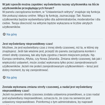
W jaki sposób można zapobiec wyświetlaniu nazwy użytkownika na liście
użytkowników przeglądających forum?
W panelu zarządzania kontem, w “Ustawieniach witryny” znajduje się funkcja
Nie pokazuj statusu online
. Włącz tę funkcję, zaznaczając
Tak
. Nazwa
użytkownika będzie wyświetlana tylko dla administratorów, moderatorów i dla
ciebie. Twoja obecność na witrynie będzie wykazana w liczbie ukrytych
użytkowników.
Na górę
Jest wyświetlany nieprawidłowy czas!
Możliwe, że jest wyświetlany czas z innej strefy czasowej, niż ta, w której się
znajdujesz. Jeśli tak właśnie jest, przejdź do panelu zarządzania kontem i
zmień strefę czasową, tak aby była zgodna z twoim miejscem pobytu. Np.
Europa centralna, Afryka, czy Nowa Zelandia. Zmiana strefy czasowej, tak jak i
większości ustawień, może zostać wykonana tylko przez zarejestrowanych
użytkowników. Jeżeli nie jesteś zarejestrowanym użytkownikiem – teraz jest
dobry moment, by się zarejestrować.
Na górę
Została wykonana zmiana strefy czasowej, a nadal jest wyświetlany
nieprawidłowy czas!
Jeżeli na pewno strefa czasowa została ustawiona prawidłowo, a czas nadal
jest wyświetlany nieprawidłowo, oznacza to, że czas na serwerze jest
ustawiony nieprawidłowo. Poinformuj o tym administratora, by naprawił