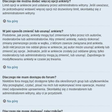
Dlaczego nie można dodać więcej opcji ankiety?
Limit opcji w ankiecie jest ustalany przez administratora witryny. Jeśli uważasz,
że potrzebujesz wstawić więcej opcji niż dozwolony limit, skontaktuj się z
administratorem witryny.
Na górę
W jaki sposób zmienić lub usunąć ankietę?
Podobnie, jak posty, ankiety mogą być zmieniane tylko przez ich autorów,
moderatorów lub administratorów. Aby zmienić ankietę, należy dokonać
zmiany pierwszego posta w wątku, z którym zawsze związana jest ankieta.
Jeśli nikt jeszcze nie oddał głosu w ankiecie, jej autor może usunąć ankietę lub
zmienić jej opcje. Jednakże, jeśli w ankiecie zostały już oddane głosy, tylko
moderatorzy lub administratorzy mogą ją zmienić, lub usunąć. Zapobiega to
modyfikowaniu ankiety w czasie jej trwania.
Na górę
Dlaczego nie mam dostępu do forum?
Niektóre fora mogą być dostępne tylko dla określonych grup lub użytkowników.
Aby przeglądać, czytać, pisać na nich lub wykonywać inne operacje, musisz
mieć odpowiednie uprawnienia. Skontaktuj się z moderatorem lub
administratorem witryny, aby ci je przydzielił.
Na górę
Dlaczego nie mogę dodawać załączników?