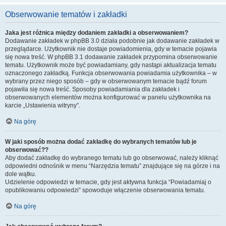
Obserwowanie tematów i zakładki
Jaka jest różnica między dodaniem zakładki a obserwowaniem?
Dodawanie zakładek w phpBB 3.0 działa podobnie jak dodawanie zakładek w
przeglądarce. Użytkownik nie dostaje powiadomienia, gdy w temacie pojawia
się nowa treść. W phpBB 3.1 dodawanie zakładek przypomina obserwowanie
tematu. Użytkownik może być powiadamiany, gdy nastąpi aktualizacja tematu
oznaczonego zakładką. Funkcja obserwowania powiadamia użytkownika – w
wybrany przez niego sposób – gdy w obserwowanym temacie bądź forum
pojawiła się nowa treść. Sposoby powiadamiania dla zakładek i
obserwowanych elementów można konfigurować w panelu użytkownika na
karcie „Ustawienia witryny”.
Na górę
W jaki sposób można dodać zakładkę do wybranych tematów lub je
obserwować??
Aby dodać zakładkę do wybranego tematu lub go obserwować, należy kliknąć
odpowiedni odnośnik w menu “Narzędzia tematu” znajdujące się na górze i na
dole wątku.
Udzielenie odpowiedzi w temacie, gdy jest aktywna funkcja “Powiadamiaj o
opublikowaniu odpowiedzi” spowoduje włączenie obserwowania tematu.
Na górę