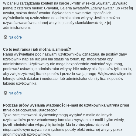
W panelu zarządzania kontem na karcie „Profil” w sekcji „Awatar”, używając
jednej z czterech metod: Gravatar, Galeria awatarów, Zdalny awatar lub Prześlij
awatar, można dodać awatar. Wyświetlanie awatarów i sposób ich
wyświetlania są uzależnione od administratora witryny. Jeśli nie można
używać awatarów na danej witrynie, należy skontaktować się z jej
administratorem.
Na górę
Co to jest ranga i jak można ją zmienić?
Rangi wyświetlane pod nazwami użytkowników oznaczają, ile postów dany
użytkownik napisał lub jaki ma status na forum, np. moderatora czy
administratora. Użytkownicy nie mogą bezpośrednio zmieniać stylu rang,
ponieważ ustawia je administrator witryny. Nie należy pisać postów tylko po to,
aby zwiększyć swój licznik postów i przez to swoją rangę. Większość witryn nie
toleruje takich działań i moderator lub administrator obniży licznik postów
takiego użytkownika.
Na górę
Podczas próby wysłania wiadomości e-mail do użytkownika witryna prosi
mnie o zalogowanie. Dlaczego?
Tylko zarejestrowani użytkownicy mogą wysyłać e-maile do innych
użytkowników przez wbudowany formularz wysyłania e-maili i tylko wtedy,
jeżeli administrator włączył tę funkcję. Ma to zabezpieczać przed
nieprawidłowym używaniem systemu poczty elektronicznej witryny przez
anonimowych użytkowników.