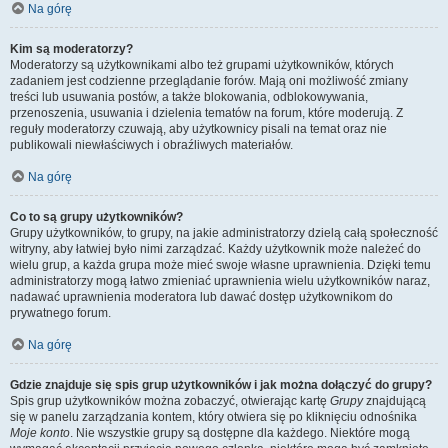
Na górę
Kim są moderatorzy?
Moderatorzy są użytkownikami albo też grupami użytkowników, których
zadaniem jest codzienne przeglądanie forów. Mają oni możliwość zmiany
treści lub usuwania postów, a także blokowania, odblokowywania,
przenoszenia, usuwania i dzielenia tematów na forum, które moderują. Z
reguły moderatorzy czuwają, aby użytkownicy pisali na temat oraz nie
publikowali niewłaściwych i obraźliwych materiałów.
Na górę
Co to są grupy użytkowników?
Grupy użytkowników, to grupy, na jakie administratorzy dzielą całą społeczność
witryny, aby łatwiej było nimi zarządzać. Każdy użytkownik może należeć do
wielu grup, a każda grupa może mieć swoje własne uprawnienia. Dzięki temu
administratorzy mogą łatwo zmieniać uprawnienia wielu użytkowników naraz,
nadawać uprawnienia moderatora lub dawać dostęp użytkownikom do
prywatnego forum.
Na górę
Gdzie znajduje się spis grup użytkowników i jak można dołączyć do grupy?
Spis grup użytkowników można zobaczyć, otwierając kartę
Grupy
znajdującą
się w panelu zarządzania kontem, który otwiera się po kliknięciu odnośnika
Moje konto
. Nie wszystkie grupy są dostępne dla każdego. Niektóre mogą