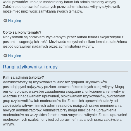
wielu powodów i robią to moderatorzy forum lub administratorzy witryny.
Zależnie od uprawnień nadanych przez administratora witryny użytkownik
może mieć możliwość zamykania swoich tematów.
Na górę
Co to są ikony tematu?
Ikony tematu są obrazkami wybieranymi przez autora tematu skojarzonymi z
postami – sugerują ich treść. Możliwość korzystania z ikon tematu uzależniona
jest od uprawnień nadanych przez administratora witryny.
Na górę
Rangi użytkownika i grupy
Kim są administratorzy?
Administratorzy są użytkownikami albo też grupami użytkowników
posiadającymi najwyższy poziom uprawnień kontrolnych całej witryny. Mogą
oni kontrolować wszystkie zagadnienia związane z funkcjonowaniem witryny
włącznie z nadawaniem uprawnień, blokowaniem użytkowników, tworzeniem
grup użytkowników lub moderatorów itp. Zakres ich uprawnień zależy od
założyciela witryny i innych administratorów mających prawo nominowania
nowych administratorów. Administratorzy mogą mieć pełne uprawnienia
moderatorów na wszystkich forach utworzonych na witrynie. Zakres uprawnień
moderacyjnych uzależniony jest od uprawnień nadanych przez założyciela
witryny.