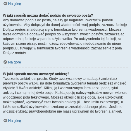
Na górę
W jaki sposób można dodać podpis do swojego posta?
Aby dodawać podpis do posta, należy go najpierw utworzyć w panelu
użytkownika. Aby dołączyć do danej wiadomości swój podpis, zaznacz funkcję
Dołącz podpis
znajdującą się w formularzu tworzenia wiadomości. Możesz
także domyślnie dodawać podpis do wszystkich swoich postów, zaznaczając
odpowiednią funkcję w panelu użytkownika. Po uaktywnieniu tej funkcji, za
każdym razem pisząc post, możesz zdecydować o niedodawaniu do niego
podpisu, usuwając w formularzu tworzenia wiadomości zaznaczenie z pola
Dołącz podpis
.
Na górę
W jaki sposób można utworzyć ankietę?
Tworzenie ankiet jest proste. Kiedy tworzysz nowy temat bądź zmieniasz
pierwszy post w wątku, na dole formularza tworzenia tematu będziesz widzieć
etykietę “Utwórz ankietę”. Kliknij ją i w otworzonym formularzu podaj tytuł
ankiety i co najmniej dwie opcje. Każdą opcję należy wpisać w nowym wierszu
widocznego pola tekstowego. Możesz określić liczbę opcji, jakie użytkownik
może wybrać, wyznaczyć czas trwania ankiety (0 – bez limitu czasowego), a
także umożliwić użytkownikom zmianę wcześniej oddanego głosu. Jeśli nie
widzisz etykiety, prawdopodobnie nie masz uprawnień do tworzenia ankiet.
Na górę