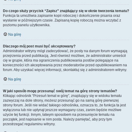
Do czego służy przycisk “Zapisz” znajdujący się w oknie tworzenia tematu?
Funkcja ta umożliwia zapisanie kopii roboczej i dokończenie pisania oraz
wysłanie w późniejszym czasie. Zapisaną kopię roboczą można wczytać z
poziomu panelu użytkownika.
Na górę
Dlaczego mój post musi być akceptowany?
Administrator witryny mógł zadecydować, że posty na danym forum wymagają
przejrzenia przed publikacją. Jest również możliwe, że administrator umieścił
cię w grupie, która ma ograniczenia publikowania postów polegające na
konieczności ich akceptowania przez moderatorów przed opublikowaniem na
forum. Aby uzyskać więcej informacji, skontaktuj się z administratorem witryny.
Na górę
W jaki sposób mogę przesunąć swój temat na górę strony tematów?
Klikając odnośnik “Przesuń temat w górę”, znajdujący się w widoku tematu
zazwyczaj na dole strony, możesz przesunąć go na samą górę pierwszej
strony forum. Jeśli nie widać takiego odnośnika, oznacza to, że funkcja ta jest
wyłączona lub nie upłynął jeszcze wymagany czas, zanim będzie możliwe
użycie tej funkcji. Innym, łatwym sposobem na przesunięcie tematu na
początek, jest napisanie w nim posta. Należy pamiętać, aby przy tym
przestrzegać regulaminu witryny.