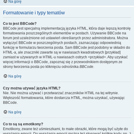
Na górę
Formatowanie i typy tematów
Co to jest BBCode?
BBCode jest specjalną implementacją języka HTML, która daje lepszą kontrolę
formatowania poszczególnych elementów w postach. Używanie BBCode na
forum jest uzależnione od ustawień określanych przez administratora. Można
wyłączyć BBCode w poszczególnych postach, zaznaczając odpowiednią
funkcję w formularzu tworzenia posta. Sam BBCode jest podobny w składni do
HTML-a, ale znaczniki zawarte są w nawiasach kwadratowych [przykład]
zamiast w używanych w HTML-u nawiasach ostrych <przykład>. Aby uzyskać
więcej informacji o BBCode, zapoznaj się z przewodnikiem dostępnym ze
strony tworzenia posta po kliknięciu odnośnika
BBCode
.
Na górę
Czy można używać języka HTML?
Nie. Nie można używać i przetwarzać znaczników HTML na tej witrynie.
Większość formatowania, które dostarcza HTML, można uzyskać, używając
BBCode.
Na górę
Co to są są emotikony?
Emotikony, zwane też uśmieszkami, to małe obrazki, które mogą być użyte do
wyrażania emocji. Do wyrażania emocji można też stosować krótkie kody, np. :)