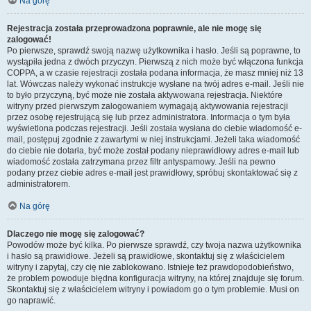
Na górę
Rejestracja została przeprowadzona poprawnie, ale nie mogę się
zalogować!
Po pierwsze, sprawdź swoją nazwę użytkownika i hasło. Jeśli są poprawne, to
wystąpiła jedna z dwóch przyczyn. Pierwszą z nich może być włączona funkcja
COPPA, a w czasie rejestracji została podana informacja, że masz mniej niż 13
lat. Wówczas należy wykonać instrukcje wysłane na twój adres e-mail. Jeśli nie
to było przyczyną, być może nie została aktywowana rejestracja. Niektóre
witryny przed pierwszym zalogowaniem wymagają aktywowania rejestracji
przez osobę rejestrującą się lub przez administratora. Informacja o tym była
wyświetlona podczas rejestracji. Jeśli została wysłana do ciebie wiadomość e-
mail, postępuj zgodnie z zawartymi w niej instrukcjami. Jeżeli taka wiadomość
do ciebie nie dotarła, być może został podany nieprawidłowy adres e-mail lub
wiadomość została zatrzymana przez filtr antyspamowy. Jeśli na pewno
podany przez ciebie adres e-mail jest prawidłowy, spróbuj skontaktować się z
administratorem.
Na górę
Dlaczego nie mogę się zalogować?
Powodów może być kilka. Po pierwsze sprawdź, czy twoja nazwa użytkownika
i hasło są prawidłowe. Jeżeli są prawidłowe, skontaktuj się z właścicielem
witryny i zapytaj, czy cię nie zablokowano. Istnieje też prawdopodobieństwo,
że problem powoduje błędna konfiguracja witryny, na której znajduje się forum.
Skontaktuj się z właścicielem witryny i powiadom go o tym problemie. Musi on
go naprawić.