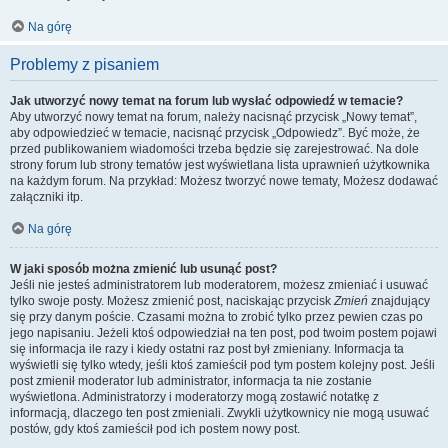
Na górę
Problemy z pisaniem
Jak utworzyć nowy temat na forum lub wysłać odpowiedź w temacie?
Aby utworzyć nowy temat na forum, należy nacisnąć przycisk „Nowy temat”,
aby odpowiedzieć w temacie, nacisnąć przycisk „Odpowiedz”. Być może, że
przed publikowaniem wiadomości trzeba będzie się zarejestrować. Na dole
strony forum lub strony tematów jest wyświetlana lista uprawnień użytkownika
na każdym forum. Na przykład: Możesz tworzyć nowe tematy, Możesz dodawać
załączniki itp.
Na górę
W jaki sposób można zmienić lub usunąć post?
Jeśli nie jesteś administratorem lub moderatorem, możesz zmieniać i usuwać
tylko swoje posty. Możesz zmienić post, naciskając przycisk
Zmień
znajdujący
się przy danym poście. Czasami można to zrobić tylko przez pewien czas po
jego napisaniu. Jeżeli ktoś odpowiedział na ten post, pod twoim postem pojawi
się informacja ile razy i kiedy ostatni raz post był zmieniany. Informacja ta
wyświetli się tylko wtedy, jeśli ktoś zamieścił pod tym postem kolejny post. Jeśli
post zmienił moderator lub administrator, informacja ta nie zostanie
wyświetlona. Administratorzy i moderatorzy mogą zostawić notatkę z
informacją, dlaczego ten post zmieniali. Zwykli użytkownicy nie mogą usuwać
postów, gdy ktoś zamieścił pod ich postem nowy post.