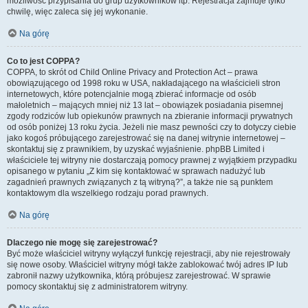
możliwość przypisania do grup użytkowników itp. Rejestracja zajmuje tylko
chwilę, więc zaleca się jej wykonanie.
Na górę
Co to jest COPPA?
COPPA, to skrót od Child Online Privacy and Protection Act – prawa
obowiązującego od 1998 roku w USA, nakładającego na właścicieli stron
internetowych, które potencjalnie mogą zbierać informacje od osób
małoletnich – mających mniej niż 13 lat – obowiązek posiadania pisemnej
zgody rodziców lub opiekunów prawnych na zbieranie informacji prywatnych
od osób poniżej 13 roku życia. Jeżeli nie masz pewności czy to dotyczy ciebie
jako kogoś próbującego zarejestrować się na danej witrynie internetowej –
skontaktuj się z prawnikiem, by uzyskać wyjaśnienie. phpBB Limited i
właściciele tej witryny nie dostarczają pomocy prawnej z wyjątkiem przypadku
opisanego w pytaniu „Z kim się kontaktować w sprawach nadużyć lub
zagadnień prawnych związanych z tą witryną?”, a także nie są punktem
kontaktowym dla wszelkiego rodzaju porad prawnych.
Na górę
Dlaczego nie mogę się zarejestrować?
Być może właściciel witryny wyłączył funkcję rejestracji, aby nie rejestrowały
się nowe osoby. Właściciel witryny mógł także zablokować twój adres IP lub
zabronił nazwy użytkownika, którą próbujesz zarejestrować. W sprawie
pomocy skontaktuj się z administratorem witryny.