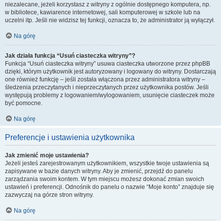
niezalecane, jeżeli korzystasz z witryny z ogólnie dostępnego komputera, np.
w bibliotece, kawiarence internetowej, sali komputerowej w szkole lub na
uczelni itp. Jeśli nie widzisz tej funkcji, oznacza to, że administrator ją wyłączył.
Na górę
Jak działa funkcja “Usuń ciasteczka witryny”?
Funkcja “Usuń ciasteczka witryny” usuwa ciasteczka utworzone przez phpBB
dzięki, którym użytkownik jest autoryzowany i logowany do witryny. Dostarczają
one również funkcję – jeśli została włączona przez administratora witryny –
śledzenia przeczytanych i nieprzeczytanych przez użytkownika postów. Jeśli
występują problemy z logowaniem/wylogowaniem, usunięcie ciasteczek może
być pomocne.
Na górę
Preferencje i ustawienia użytkownika
Jak zmienić moje ustawienia?
Jeżeli jesteś zarejestrowanym użytkownikiem, wszystkie twoje ustawienia są
zapisywane w bazie danych witryny. Aby je zmienić, przejdź do panelu
zarządzania swoim kontem. W tym miejscu możesz dokonać zmian swoich
ustawień i preferencji. Odnośnik do panelu o nazwie “Moje konto” znajduje się
zazwyczaj na górze stron witryny.
Na górę