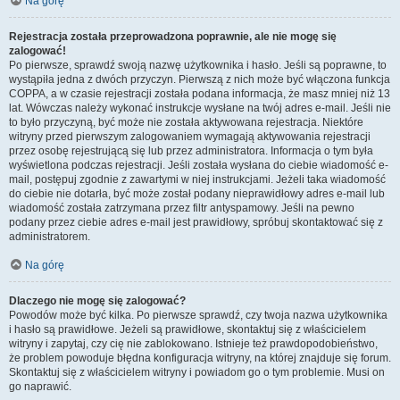
Na górę
Rejestracja została przeprowadzona poprawnie, ale nie mogę się
zalogować!
Po pierwsze, sprawdź swoją nazwę użytkownika i hasło. Jeśli są poprawne, to
wystąpiła jedna z dwóch przyczyn. Pierwszą z nich może być włączona funkcja
COPPA, a w czasie rejestracji została podana informacja, że masz mniej niż 13
lat. Wówczas należy wykonać instrukcje wysłane na twój adres e-mail. Jeśli nie
to było przyczyną, być może nie została aktywowana rejestracja. Niektóre
witryny przed pierwszym zalogowaniem wymagają aktywowania rejestracji
przez osobę rejestrującą się lub przez administratora. Informacja o tym była
wyświetlona podczas rejestracji. Jeśli została wysłana do ciebie wiadomość e-
mail, postępuj zgodnie z zawartymi w niej instrukcjami. Jeżeli taka wiadomość
do ciebie nie dotarła, być może został podany nieprawidłowy adres e-mail lub
wiadomość została zatrzymana przez filtr antyspamowy. Jeśli na pewno
podany przez ciebie adres e-mail jest prawidłowy, spróbuj skontaktować się z
administratorem.
Na górę
Dlaczego nie mogę się zalogować?
Powodów może być kilka. Po pierwsze sprawdź, czy twoja nazwa użytkownika
i hasło są prawidłowe. Jeżeli są prawidłowe, skontaktuj się z właścicielem
witryny i zapytaj, czy cię nie zablokowano. Istnieje też prawdopodobieństwo,
że problem powoduje błędna konfiguracja witryny, na której znajduje się forum.
Skontaktuj się z właścicielem witryny i powiadom go o tym problemie. Musi on
go naprawić.