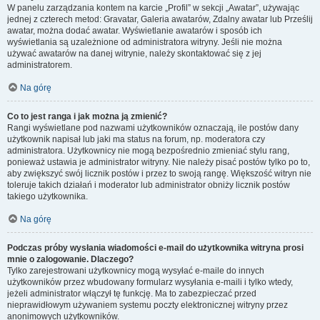
W panelu zarządzania kontem na karcie „Profil” w sekcji „Awatar”, używając
jednej z czterech metod: Gravatar, Galeria awatarów, Zdalny awatar lub Prześlij
awatar, można dodać awatar. Wyświetlanie awatarów i sposób ich
wyświetlania są uzależnione od administratora witryny. Jeśli nie można
używać awatarów na danej witrynie, należy skontaktować się z jej
administratorem.
Na górę
Co to jest ranga i jak można ją zmienić?
Rangi wyświetlane pod nazwami użytkowników oznaczają, ile postów dany
użytkownik napisał lub jaki ma status na forum, np. moderatora czy
administratora. Użytkownicy nie mogą bezpośrednio zmieniać stylu rang,
ponieważ ustawia je administrator witryny. Nie należy pisać postów tylko po to,
aby zwiększyć swój licznik postów i przez to swoją rangę. Większość witryn nie
toleruje takich działań i moderator lub administrator obniży licznik postów
takiego użytkownika.
Na górę
Podczas próby wysłania wiadomości e-mail do użytkownika witryna prosi
mnie o zalogowanie. Dlaczego?
Tylko zarejestrowani użytkownicy mogą wysyłać e-maile do innych
użytkowników przez wbudowany formularz wysyłania e-maili i tylko wtedy,
jeżeli administrator włączył tę funkcję. Ma to zabezpieczać przed
nieprawidłowym używaniem systemu poczty elektronicznej witryny przez
anonimowych użytkowników.