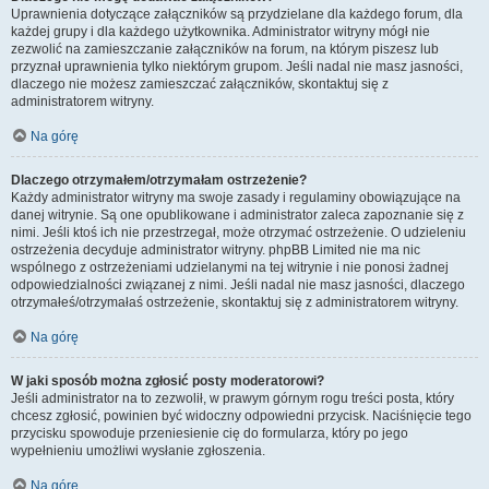
Uprawnienia dotyczące załączników są przydzielane dla każdego forum, dla
każdej grupy i dla każdego użytkownika. Administrator witryny mógł nie
zezwolić na zamieszczanie załączników na forum, na którym piszesz lub
przyznał uprawnienia tylko niektórym grupom. Jeśli nadal nie masz jasności,
dlaczego nie możesz zamieszczać załączników, skontaktuj się z
administratorem witryny.
Na górę
Dlaczego otrzymałem/otrzymałam ostrzeżenie?
Każdy administrator witryny ma swoje zasady i regulaminy obowiązujące na
danej witrynie. Są one opublikowane i administrator zaleca zapoznanie się z
nimi. Jeśli ktoś ich nie przestrzegał, może otrzymać ostrzeżenie. O udzieleniu
ostrzeżenia decyduje administrator witryny. phpBB Limited nie ma nic
wspólnego z ostrzeżeniami udzielanymi na tej witrynie i nie ponosi żadnej
odpowiedzialności związanej z nimi. Jeśli nadal nie masz jasności, dlaczego
otrzymałeś/otrzymałaś ostrzeżenie, skontaktuj się z administratorem witryny.
Na górę
W jaki sposób można zgłosić posty moderatorowi?
Jeśli administrator na to zezwolił, w prawym górnym rogu treści posta, który
chcesz zgłosić, powinien być widoczny odpowiedni przycisk. Naciśnięcie tego
przycisku spowoduje przeniesienie cię do formularza, który po jego
wypełnieniu umożliwi wysłanie zgłoszenia.
Na górę