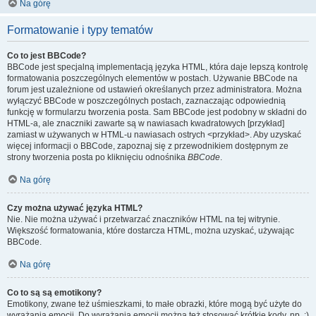
Na górę
Formatowanie i typy tematów
Co to jest BBCode?
BBCode jest specjalną implementacją języka HTML, która daje lepszą kontrolę
formatowania poszczególnych elementów w postach. Używanie BBCode na
forum jest uzależnione od ustawień określanych przez administratora. Można
wyłączyć BBCode w poszczególnych postach, zaznaczając odpowiednią
funkcję w formularzu tworzenia posta. Sam BBCode jest podobny w składni do
HTML-a, ale znaczniki zawarte są w nawiasach kwadratowych [przykład]
zamiast w używanych w HTML-u nawiasach ostrych <przykład>. Aby uzyskać
więcej informacji o BBCode, zapoznaj się z przewodnikiem dostępnym ze
strony tworzenia posta po kliknięciu odnośnika
BBCode
.
Na górę
Czy można używać języka HTML?
Nie. Nie można używać i przetwarzać znaczników HTML na tej witrynie.
Większość formatowania, które dostarcza HTML, można uzyskać, używając
BBCode.
Na górę
Co to są są emotikony?
Emotikony, zwane też uśmieszkami, to małe obrazki, które mogą być użyte do
wyrażania emocji. Do wyrażania emocji można też stosować krótkie kody, np. :)