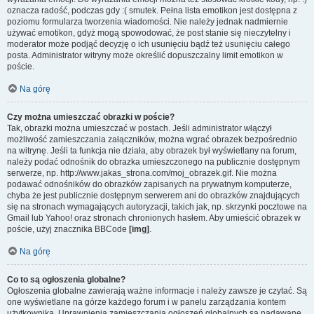
oznacza radość, podczas gdy :( smutek. Pełna lista emotikon jest dostępna z
poziomu formularza tworzenia wiadomości. Nie należy jednak nadmiernie
używać emotikon, gdyż mogą spowodować, że post stanie się nieczytelny i
moderator może podjąć decyzję o ich usunięciu bądź też usunięciu całego
posta. Administrator witryny może określić dopuszczalny limit emotikon w
poście.
Na górę
Czy można umieszczać obrazki w poście?
Tak, obrazki można umieszczać w postach. Jeśli administrator włączył
możliwość zamieszczania załączników, można wgrać obrazek bezpośrednio
na witrynę. Jeśli ta funkcja nie działa, aby obrazek był wyświetlany na forum,
należy podać odnośnik do obrazka umieszczonego na publicznie dostępnym
serwerze, np. http://www.jakas_strona.com/moj_obrazek.gif. Nie można
podawać odnośników do obrazków zapisanych na prywatnym komputerze,
chyba że jest publicznie dostępnym serwerem ani do obrazków znajdujących
się na stronach wymagających autoryzacji, takich jak, np. skrzynki pocztowe na
Gmail lub Yahoo! oraz stronach chronionych hasłem. Aby umieścić obrazek w
poście, użyj znacznika BBCode
[img]
.
Na górę
Co to są ogłoszenia globalne?
Ogłoszenia globalne zawierają ważne informacje i należy zawsze je czytać. Są
one wyświetlane na górze każdego forum i w panelu zarządzania kontem
użytkownika. Uprawnienia zamieszczania ogłoszeń globalnych są nadawane