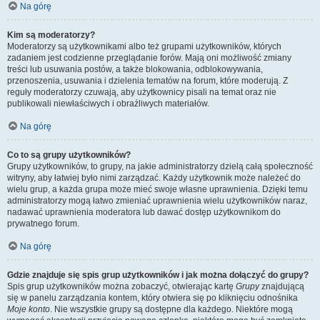
Na górę
Kim są moderatorzy?
Moderatorzy są użytkownikami albo też grupami użytkowników, których
zadaniem jest codzienne przeglądanie forów. Mają oni możliwość zmiany
treści lub usuwania postów, a także blokowania, odblokowywania,
przenoszenia, usuwania i dzielenia tematów na forum, które moderują. Z
reguły moderatorzy czuwają, aby użytkownicy pisali na temat oraz nie
publikowali niewłaściwych i obraźliwych materiałów.
Na górę
Co to są grupy użytkowników?
Grupy użytkowników, to grupy, na jakie administratorzy dzielą całą społeczność
witryny, aby łatwiej było nimi zarządzać. Każdy użytkownik może należeć do
wielu grup, a każda grupa może mieć swoje własne uprawnienia. Dzięki temu
administratorzy mogą łatwo zmieniać uprawnienia wielu użytkowników naraz,
nadawać uprawnienia moderatora lub dawać dostęp użytkownikom do
prywatnego forum.
Na górę
Gdzie znajduje się spis grup użytkowników i jak można dołączyć do grupy?
Spis grup użytkowników można zobaczyć, otwierając kartę
Grupy
znajdującą
się w panelu zarządzania kontem, który otwiera się po kliknięciu odnośnika
Moje konto
. Nie wszystkie grupy są dostępne dla każdego. Niektóre mogą