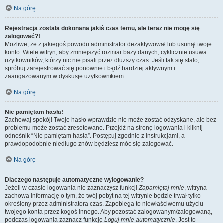
Na górę
Rejestracja została dokonana jakiś czas temu, ale teraz nie mogę się
zalogować?!
Możliwe, że z jakiegoś powodu administrator dezaktywował lub usunął twoje
konto. Wiele witryn, aby zmniejszyć rozmiar bazy danych, cyklicznie usuwa
użytkowników, którzy nic nie pisali przez dłuższy czas. Jeśli tak się stało,
spróbuj zarejestrować się ponownie i bądź bardziej aktywnym i
zaangażowanym w dyskusje użytkownikiem.
Na górę
Nie pamiętam hasła!
Zachowaj spokój! Twoje hasło wprawdzie nie może zostać odzyskane, ale bez
problemu może zostać zresetowane. Przejdź na stronę logowania i kliknij
odnośnik “Nie pamiętam hasła”. Postępuj zgodnie z instrukcjami, a
prawdopodobnie niedługo znów będziesz móc się zalogować.
Na górę
Dlaczego następuje automatyczne wylogowanie?
Jeżeli w czasie logowania nie zaznaczysz funkcji
Zapamiętaj mnie
, witryna
zachowa informację o tym, że twój pobyt na tej witrynie będzie trwał tylko
określony przez administratora czas. Zapobiega to niewłaściwemu użyciu
twojego konta przez kogoś innego. Aby pozostać zalogowanym/zalogowaną,
podczas logowania zaznacz funkcję
Loguj mnie automatycznie
. Jest to