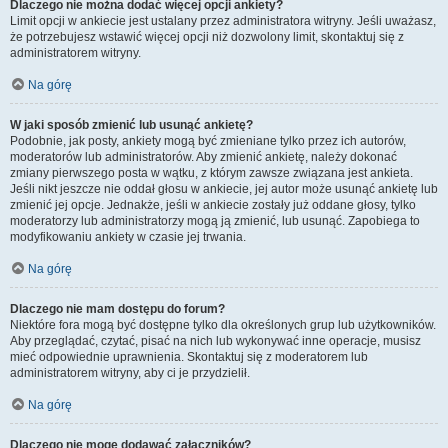
Dlaczego nie można dodać więcej opcji ankiety?
Limit opcji w ankiecie jest ustalany przez administratora witryny. Jeśli uważasz,
że potrzebujesz wstawić więcej opcji niż dozwolony limit, skontaktuj się z
administratorem witryny.
Na górę
W jaki sposób zmienić lub usunąć ankietę?
Podobnie, jak posty, ankiety mogą być zmieniane tylko przez ich autorów,
moderatorów lub administratorów. Aby zmienić ankietę, należy dokonać
zmiany pierwszego posta w wątku, z którym zawsze związana jest ankieta.
Jeśli nikt jeszcze nie oddał głosu w ankiecie, jej autor może usunąć ankietę lub
zmienić jej opcje. Jednakże, jeśli w ankiecie zostały już oddane głosy, tylko
moderatorzy lub administratorzy mogą ją zmienić, lub usunąć. Zapobiega to
modyfikowaniu ankiety w czasie jej trwania.
Na górę
Dlaczego nie mam dostępu do forum?
Niektóre fora mogą być dostępne tylko dla określonych grup lub użytkowników.
Aby przeglądać, czytać, pisać na nich lub wykonywać inne operacje, musisz
mieć odpowiednie uprawnienia. Skontaktuj się z moderatorem lub
administratorem witryny, aby ci je przydzielił.
Na górę
Dlaczego nie mogę dodawać załączników?