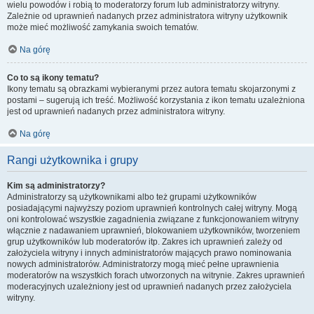
wielu powodów i robią to moderatorzy forum lub administratorzy witryny.
Zależnie od uprawnień nadanych przez administratora witryny użytkownik
może mieć możliwość zamykania swoich tematów.
Na górę
Co to są ikony tematu?
Ikony tematu są obrazkami wybieranymi przez autora tematu skojarzonymi z
postami – sugerują ich treść. Możliwość korzystania z ikon tematu uzależniona
jest od uprawnień nadanych przez administratora witryny.
Na górę
Rangi użytkownika i grupy
Kim są administratorzy?
Administratorzy są użytkownikami albo też grupami użytkowników
posiadającymi najwyższy poziom uprawnień kontrolnych całej witryny. Mogą
oni kontrolować wszystkie zagadnienia związane z funkcjonowaniem witryny
włącznie z nadawaniem uprawnień, blokowaniem użytkowników, tworzeniem
grup użytkowników lub moderatorów itp. Zakres ich uprawnień zależy od
założyciela witryny i innych administratorów mających prawo nominowania
nowych administratorów. Administratorzy mogą mieć pełne uprawnienia
moderatorów na wszystkich forach utworzonych na witrynie. Zakres uprawnień
moderacyjnych uzależniony jest od uprawnień nadanych przez założyciela
witryny.