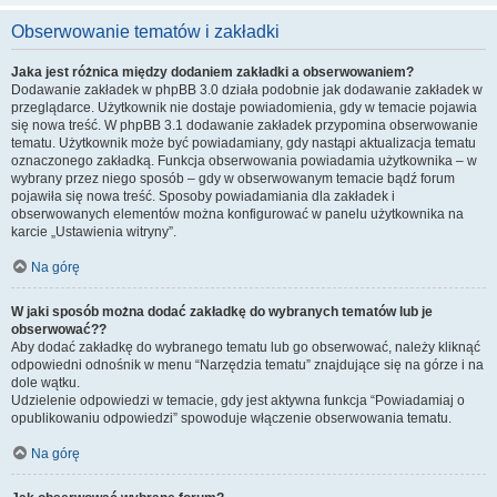
Obserwowanie tematów i zakładki
Jaka jest różnica między dodaniem zakładki a obserwowaniem?
Dodawanie zakładek w phpBB 3.0 działa podobnie jak dodawanie zakładek w
przeglądarce. Użytkownik nie dostaje powiadomienia, gdy w temacie pojawia
się nowa treść. W phpBB 3.1 dodawanie zakładek przypomina obserwowanie
tematu. Użytkownik może być powiadamiany, gdy nastąpi aktualizacja tematu
oznaczonego zakładką. Funkcja obserwowania powiadamia użytkownika – w
wybrany przez niego sposób – gdy w obserwowanym temacie bądź forum
pojawiła się nowa treść. Sposoby powiadamiania dla zakładek i
obserwowanych elementów można konfigurować w panelu użytkownika na
karcie „Ustawienia witryny”.
Na górę
W jaki sposób można dodać zakładkę do wybranych tematów lub je
obserwować??
Aby dodać zakładkę do wybranego tematu lub go obserwować, należy kliknąć
odpowiedni odnośnik w menu “Narzędzia tematu” znajdujące się na górze i na
dole wątku.
Udzielenie odpowiedzi w temacie, gdy jest aktywna funkcja “Powiadamiaj o
opublikowaniu odpowiedzi” spowoduje włączenie obserwowania tematu.
Na górę