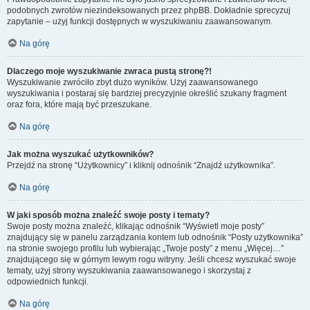
podobnych zwrotów niezindeksowanych przez phpBB. Dokładnie sprecyzuj
zapytanie – użyj funkcji dostępnych w wyszukiwaniu zaawansowanym.
Na górę
Dlaczego moje wyszukiwanie zwraca pustą stronę?!
Wyszukiwanie zwróciło zbyt dużo wyników. Użyj zaawansowanego
wyszukiwania i postaraj się bardziej precyzyjnie określić szukany fragment
oraz fora, które mają być przeszukane.
Na górę
Jak można wyszukać użytkowników?
Przejdź na stronę “Użytkownicy” i kliknij odnośnik “Znajdź użytkownika”.
Na górę
W jaki sposób można znaleźć swoje posty i tematy?
Swoje posty można znaleźć, klikając odnośnik “Wyświetl moje posty”
znajdujący się w panelu zarządzania kontem lub odnośnik “Posty użytkownika”
na stronie swojego profilu lub wybierając „Twoje posty” z menu „Więcej…”
znajdującego się w górnym lewym rogu witryny. Jeśli chcesz wyszukać swoje
tematy, użyj strony wyszukiwania zaawansowanego i skorzystaj z
odpowiednich funkcji.
Na górę