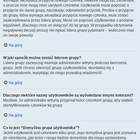
wymagać akceptacji przyjęcia nowego członka, niektóre mogą być zamknięte,
a jeszcze inne mogą mieć ukrytych członków. Użytkownik może poprosić o
przyjęcie do danej grupy, naciskając odpowiedni przycisk. Prośba o przyjęcie
do grupy, która wymaga akceptacji przyjęcia nowego członka, musi zostać
zaakceptowana przez lidera grupy. Może on poprosić użytkownika o podanie
wyjaśnień, dlaczego chce on dołączyć do tej grupy. W przypadku otrzymania
negatywnej decyzji proszę nie nękać lidera grupy pytaniami – widocznie miał
on swoje powody.
Na górę
W jaki sposób można zostać liderem grupy?
Lidera grupy zazwyczaj mianuje administrator witryny podczas tworzenia
grupy. Jeśli chcesz utworzyć grupę użytkowników, skontaktuj się z
administratorem, wysyłając do niego prywatną wiadomość.
Na górę
Dlaczego niektóre nazwy użytkowników są wyświetlane innymi kolorami?
Możliwe, że administrator witryny przypisał kolor członkom grupy, aby ułatwić
identyfikowanie członków tej grupy.
Na górę
Co to jest “Domyślna grupa użytkownika”?
Jeżeli użytkownik jest członkiem kilku grup, jego domyślna grupa jest używana
do określenia, jaki kolor i ranga będzie domyślnie dla niego wyświetlana.