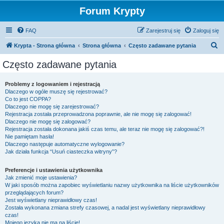
Forum Krypty
FAQ
Zarejestruj się
Zaloguj się
S
Krypta - Strona główna
Strona główna
Często zadawane pytania
z
Często zadawane pytania
u
k
Problemy z logowaniem i rejestracją
Dlaczego w ogóle muszę się rejestrować?
a
Co to jest COPPA?
j
Dlaczego nie mogę się zarejestrować?
Rejestracja została przeprowadzona poprawnie, ale nie mogę się zalogować!
Dlaczego nie mogę się zalogować?
Rejestracja została dokonana jakiś czas temu, ale teraz nie mogę się zalogować?!
Nie pamiętam hasła!
Dlaczego następuje automatyczne wylogowanie?
Jak działa funkcja “Usuń ciasteczka witryny”?
Preferencje i ustawienia użytkownika
Jak zmienić moje ustawienia?
W jaki sposób można zapobiec wyświetlaniu nazwy użytkownika na liście użytkowników
przeglądających forum?
Jest wyświetlany nieprawidłowy czas!
Została wykonana zmiana strefy czasowej, a nadal jest wyświetlany nieprawidłowy
czas!
Mojego języka nie ma na liście!