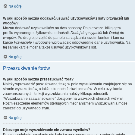
Na górę
W jaki sposób można dodawać/usuwać użytkowników z listy przyjaciół lub
wrogów?
Można dodawać użytkowników na dwa sposoby. Po pierwsze, klikając w
profilu wybranego użytkownika odnośnik
Dodaj do przyjaciół
lub
Dodaj do
wrogów
. Po drugie, przejść do panelu zarządzania swoim kontem i tam na
karcie
Przyjaciele i wrogowie
wprowadzić odpowiednie dane użytkownika. Na
tej samej karcie można także usuwać użytkowników z list.
Na górę
Przeszukiwanie forów
W jaki sposób można przeszukiwać fora?
Należy wprowadzić poszukiwaną frazę w pole wyszukiwania znajdujące się na
stronie wykazu forów, a także stronach forów i tematów. W celu uzyskania
zaawansowanych funkcji wyszukiwania należy kliknąć odnośnik
“Wyszukiwanie zaawansowane” dostępny na wszystkich stronach witryny.
Rozmieszczenie elementów sterujących mechanizmem wyszukiwania może
zależeć od używanego stylu.
Na górę
Dlaczego moje wyszukiwanie nie zwraca wyników?
Prawdopodobnie zapytanie nie było jasno sprecyzowane i zawierało wiele