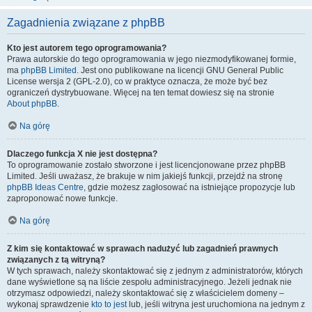
Zagadnienia związane z phpBB
Kto jest autorem tego oprogramowania?
Prawa autorskie do tego oprogramowania w jego niezmodyfikowanej formie,
ma
phpBB Limited
. Jest ono publikowane na licencji GNU General Public
License wersja 2 (GPL-2.0), co w praktyce oznacza, że może być bez
ograniczeń dystrybuowane. Więcej na ten temat dowiesz się na stronie
About phpBB
.
Na górę
Dlaczego funkcja X nie jest dostępna?
To oprogramowanie zostało stworzone i jest licencjonowane przez phpBB
Limited. Jeśli uważasz, że brakuje w nim jakiejś funkcji, przejdź na stronę
phpBB Ideas Centre
, gdzie możesz zagłosować na istniejące propozycje lub
zaproponować nowe funkcje.
Na górę
Z kim się kontaktować w sprawach nadużyć lub zagadnień prawnych
związanych z tą witryną?
W tych sprawach, należy skontaktować się z jednym z administratorów, których
dane wyświetlone są na liście zespołu administracyjnego. Jeżeli jednak nie
otrzymasz odpowiedzi, należy skontaktować się z właścicielem domeny –
wykonaj sprawdzenie
kto to jest
lub, jeśli witryna jest uruchomiona na jednym z