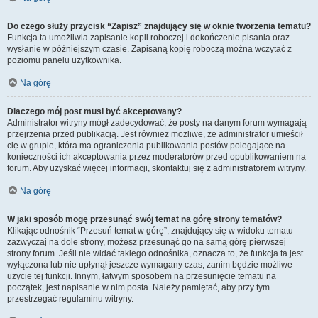
Do czego służy przycisk “Zapisz” znajdujący się w oknie tworzenia tematu?
Funkcja ta umożliwia zapisanie kopii roboczej i dokończenie pisania oraz
wysłanie w późniejszym czasie. Zapisaną kopię roboczą można wczytać z
poziomu panelu użytkownika.
Na górę
Dlaczego mój post musi być akceptowany?
Administrator witryny mógł zadecydować, że posty na danym forum wymagają
przejrzenia przed publikacją. Jest również możliwe, że administrator umieścił
cię w grupie, która ma ograniczenia publikowania postów polegające na
konieczności ich akceptowania przez moderatorów przed opublikowaniem na
forum. Aby uzyskać więcej informacji, skontaktuj się z administratorem witryny.
Na górę
W jaki sposób mogę przesunąć swój temat na górę strony tematów?
Klikając odnośnik “Przesuń temat w górę”, znajdujący się w widoku tematu
zazwyczaj na dole strony, możesz przesunąć go na samą górę pierwszej
strony forum. Jeśli nie widać takiego odnośnika, oznacza to, że funkcja ta jest
wyłączona lub nie upłynął jeszcze wymagany czas, zanim będzie możliwe
użycie tej funkcji. Innym, łatwym sposobem na przesunięcie tematu na
początek, jest napisanie w nim posta. Należy pamiętać, aby przy tym
przestrzegać regulaminu witryny.