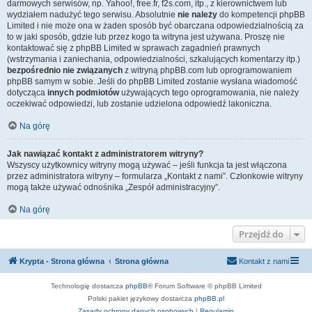
darmowych serwisów, np. Yahoo!, free.fr, f2s.com, itp., z kierownictwem lub
wydziałem nadużyć tego serwisu. Absolutnie
nie należy
do kompetencji phpBB
Limited i nie może ona w żaden sposób być obarczana odpowiedzialnością za
to w jaki sposób, gdzie lub przez kogo ta witryna jest używana. Proszę nie
kontaktować się z phpBB Limited w sprawach zagadnień prawnych
(wstrzymania i zaniechania, odpowiedzialności, szkalujących komentarzy itp.)
bezpośrednio nie związanych
z witryną phpBB.com lub oprogramowaniem
phpBB samym w sobie. Jeśli do phpBB Limited zostanie wysłana wiadomość
dotycząca
innych podmiotów
używających tego oprogramowania, nie należy
oczekiwać odpowiedzi, lub zostanie udzielona odpowiedź lakoniczna.
Na górę
Jak nawiązać kontakt z administratorem witryny?
Wszyscy użytkownicy witryny mogą używać – jeśli funkcja ta jest włączona
przez administratora witryny – formularza „Kontakt z nami”. Członkowie witryny
mogą także używać odnośnika „Zespół administracyjny”.
Na górę
Przejdź do
Krypta - Strona główna
Strona główna
Kontakt z nami
Technologię dostarcza
phpBB
® Forum Software © phpBB Limited
Polski pakiet językowy dostarcza
phpBB.pl
Zasady ochrony danych osobowych
|
Regulamin