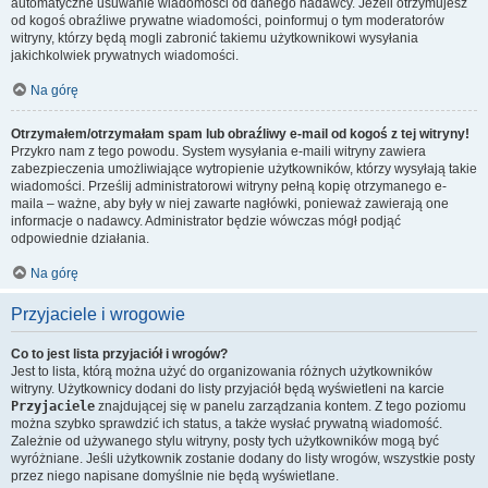
automatyczne usuwanie wiadomości od danego nadawcy. Jeżeli otrzymujesz
od kogoś obraźliwe prywatne wiadomości, poinformuj o tym moderatorów
witryny, którzy będą mogli zabronić takiemu użytkownikowi wysyłania
jakichkolwiek prywatnych wiadomości.
Na górę
Otrzymałem/otrzymałam spam lub obraźliwy e-mail od kogoś z tej witryny!
Przykro nam z tego powodu. System wysyłania e-maili witryny zawiera
zabezpieczenia umożliwiające wytropienie użytkowników, którzy wysyłają takie
wiadomości. Prześlij administratorowi witryny pełną kopię otrzymanego e-
maila – ważne, aby były w niej zawarte nagłówki, ponieważ zawierają one
informacje o nadawcy. Administrator będzie wówczas mógł podjąć
odpowiednie działania.
Na górę
Przyjaciele i wrogowie
Co to jest lista przyjaciół i wrogów?
Jest to lista, którą można użyć do organizowania różnych użytkowników
witryny. Użytkownicy dodani do listy przyjaciół będą wyświetleni na karcie
Przyjaciele
znajdującej się w panelu zarządzania kontem. Z tego poziomu
można szybko sprawdzić ich status, a także wysłać prywatną wiadomość.
Zależnie od używanego stylu witryny, posty tych użytkowników mogą być
wyróżniane. Jeśli użytkownik zostanie dodany do listy wrogów, wszystkie posty
przez niego napisane domyślnie nie będą wyświetlane.