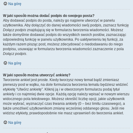
Na górę
W jaki sposób można dodać podpis do swojego posta?
Aby dodawać podpis do posta, należy go najpierw utworzyć w panelu
użytkownika. Aby dołączyć do danej wiadomości swój podpis, zaznacz funkcję
Dołącz podpis
znajdującą się w formularzu tworzenia wiadomości. Możesz
także domyślnie dodawać podpis do wszystkich swoich postów, zaznaczając
odpowiednią funkcję w panelu użytkownika. Po uaktywnieniu tej funkcji, za
każdym razem pisząc post, możesz zdecydować o niedodawaniu do niego
podpisu, usuwając w formularzu tworzenia wiadomości zaznaczenie z pola
Dołącz podpis
.
Na górę
W jaki sposób można utworzyć ankietę?
Tworzenie ankiet jest proste. Kiedy tworzysz nowy temat bądź zmieniasz
pierwszy post w wątku, na dole formularza tworzenia tematu będziesz widzieć
etykietę “Utwórz ankietę”. Kliknij ją i w otworzonym formularzu podaj tytuł
ankiety i co najmniej dwie opcje. Każdą opcję należy wpisać w nowym wierszu
widocznego pola tekstowego. Możesz określić liczbę opcji, jakie użytkownik
może wybrać, wyznaczyć czas trwania ankiety (0 – bez limitu czasowego), a
także umożliwić użytkownikom zmianę wcześniej oddanego głosu. Jeśli nie
widzisz etykiety, prawdopodobnie nie masz uprawnień do tworzenia ankiet.
Na górę