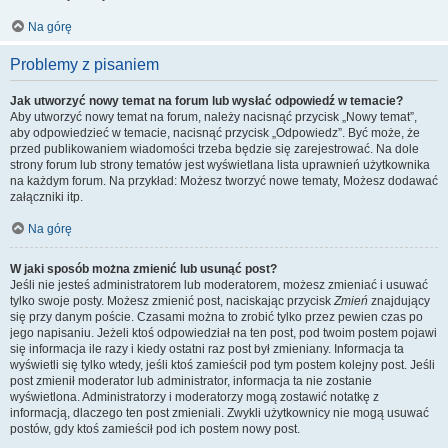
Na górę
Problemy z pisaniem
Jak utworzyć nowy temat na forum lub wysłać odpowiedź w temacie?
Aby utworzyć nowy temat na forum, należy nacisnąć przycisk „Nowy temat”,
aby odpowiedzieć w temacie, nacisnąć przycisk „Odpowiedz”. Być może, że
przed publikowaniem wiadomości trzeba będzie się zarejestrować. Na dole
strony forum lub strony tematów jest wyświetlana lista uprawnień użytkownika
na każdym forum. Na przykład: Możesz tworzyć nowe tematy, Możesz dodawać
załączniki itp.
Na górę
W jaki sposób można zmienić lub usunąć post?
Jeśli nie jesteś administratorem lub moderatorem, możesz zmieniać i usuwać
tylko swoje posty. Możesz zmienić post, naciskając przycisk
Zmień
znajdujący
się przy danym poście. Czasami można to zrobić tylko przez pewien czas po
jego napisaniu. Jeżeli ktoś odpowiedział na ten post, pod twoim postem pojawi
się informacja ile razy i kiedy ostatni raz post był zmieniany. Informacja ta
wyświetli się tylko wtedy, jeśli ktoś zamieścił pod tym postem kolejny post. Jeśli
post zmienił moderator lub administrator, informacja ta nie zostanie
wyświetlona. Administratorzy i moderatorzy mogą zostawić notatkę z
informacją, dlaczego ten post zmieniali. Zwykli użytkownicy nie mogą usuwać
postów, gdy ktoś zamieścił pod ich postem nowy post.