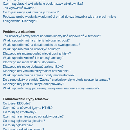
Czym są obrazki wyświetlane obok nazwy użytkownika?
Jak wyświetlić awatar?
Co to jest ranga i jak można ją zmienić?
Podczas próby wysłania wiadomości e-mail do użytkownika witryna prosi mnie o
zalogowanie. Dlaczego?
Problemy z pisaniem
Jak utworzyć nowy temat na forum lub wysłać odpowiedź w temacie?
W jaki sposób można zmienić lub usunąć post?
W jaki sposób można dodać podpis do swojego posta?
W jaki sposób można utworzyć ankietę?
Dlaczego nie można dodać więcej opcji ankiety?
W jaki sposób zmienić lub usunąć ankietę?
Dlaczego nie mam dostępu do forum?
Dlaczego nie mogę dodawać załączników?
Dlaczego otrzymałem/otrzymałam ostrzeżenie?
W jaki sposób można zgłosić posty moderatorowi?
Do czego służy przycisk “Zapisz” znajdujący się w oknie tworzenia tematu?
Dlaczego mój post musi być akceptowany?
W jaki sposób mogę przesunąć swój temat na górę strony tematów?
Formatowanie i typy tematów
Co to jest BBCode?
Czy można używać języka HTML?
Co to są są emotikony?
Czy można umieszczać obrazki w poście?
Co to są ogłoszenia globalne?
Co to są ogłoszenia?
Co to są przyklejone tematy?