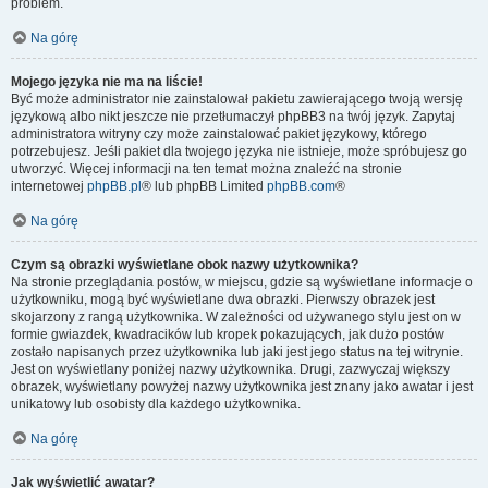
problem.
Na górę
Mojego języka nie ma na liście!
Być może administrator nie zainstalował pakietu zawierającego twoją wersję
językową albo nikt jeszcze nie przetłumaczył phpBB3 na twój język. Zapytaj
administratora witryny czy może zainstalować pakiet językowy, którego
potrzebujesz. Jeśli pakiet dla twojego języka nie istnieje, może spróbujesz go
utworzyć. Więcej informacji na ten temat można znaleźć na stronie
internetowej
phpBB.pl
® lub phpBB Limited
phpBB.com
®
Na górę
Czym są obrazki wyświetlane obok nazwy użytkownika?
Na stronie przeglądania postów, w miejscu, gdzie są wyświetlane informacje o
użytkowniku, mogą być wyświetlane dwa obrazki. Pierwszy obrazek jest
skojarzony z rangą użytkownika. W zależności od używanego stylu jest on w
formie gwiazdek, kwadracików lub kropek pokazujących, jak dużo postów
zostało napisanych przez użytkownika lub jaki jest jego status na tej witrynie.
Jest on wyświetlany poniżej nazwy użytkownika. Drugi, zazwyczaj większy
obrazek, wyświetlany powyżej nazwy użytkownika jest znany jako awatar i jest
unikatowy lub osobisty dla każdego użytkownika.
Na górę
Jak wyświetlić awatar?