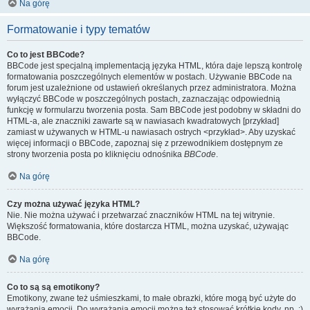
Na górę
Formatowanie i typy tematów
Co to jest BBCode?
BBCode jest specjalną implementacją języka HTML, która daje lepszą kontrolę
formatowania poszczególnych elementów w postach. Używanie BBCode na
forum jest uzależnione od ustawień określanych przez administratora. Można
wyłączyć BBCode w poszczególnych postach, zaznaczając odpowiednią
funkcję w formularzu tworzenia posta. Sam BBCode jest podobny w składni do
HTML-a, ale znaczniki zawarte są w nawiasach kwadratowych [przykład]
zamiast w używanych w HTML-u nawiasach ostrych <przykład>. Aby uzyskać
więcej informacji o BBCode, zapoznaj się z przewodnikiem dostępnym ze
strony tworzenia posta po kliknięciu odnośnika
BBCode
.
Na górę
Czy można używać języka HTML?
Nie. Nie można używać i przetwarzać znaczników HTML na tej witrynie.
Większość formatowania, które dostarcza HTML, można uzyskać, używając
BBCode.
Na górę
Co to są są emotikony?
Emotikony, zwane też uśmieszkami, to małe obrazki, które mogą być użyte do
wyrażania emocji. Do wyrażania emocji można też stosować krótkie kody, np. :)