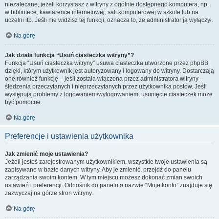
niezalecane, jeżeli korzystasz z witryny z ogólnie dostępnego komputera, np.
w bibliotece, kawiarence internetowej, sali komputerowej w szkole lub na
uczelni itp. Jeśli nie widzisz tej funkcji, oznacza to, że administrator ją wyłączył.
Na górę
Jak działa funkcja “Usuń ciasteczka witryny”?
Funkcja “Usuń ciasteczka witryny” usuwa ciasteczka utworzone przez phpBB
dzięki, którym użytkownik jest autoryzowany i logowany do witryny. Dostarczają
one również funkcję – jeśli została włączona przez administratora witryny –
śledzenia przeczytanych i nieprzeczytanych przez użytkownika postów. Jeśli
występują problemy z logowaniem/wylogowaniem, usunięcie ciasteczek może
być pomocne.
Na górę
Preferencje i ustawienia użytkownika
Jak zmienić moje ustawienia?
Jeżeli jesteś zarejestrowanym użytkownikiem, wszystkie twoje ustawienia są
zapisywane w bazie danych witryny. Aby je zmienić, przejdź do panelu
zarządzania swoim kontem. W tym miejscu możesz dokonać zmian swoich
ustawień i preferencji. Odnośnik do panelu o nazwie “Moje konto” znajduje się
zazwyczaj na górze stron witryny.
Na górę