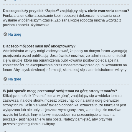
Do czego służy przycisk “Zapisz” znajdujący się w oknie tworzenia tematu?
Funkcja ta umożliwia zapisanie kopii roboczej i dokończenie pisania oraz
wysłanie w późniejszym czasie. Zapisaną kopię roboczą można wczytać z
poziomu panelu użytkownika.
Na górę
Dlaczego mój post musi być akceptowany?
Administrator witryny mógł zadecydować, że posty na danym forum wymagają
przejrzenia przed publikacją. Jest również możliwe, że administrator umieścił
cię w grupie, która ma ograniczenia publikowania postów polegające na
konieczności ich akceptowania przez moderatorów przed opublikowaniem na
forum. Aby uzyskać więcej informacji, skontaktuj się z administratorem witryny.
Na górę
W jaki sposób mogę przesunąć swój temat na górę strony tematów?
Klikając odnośnik “Przesuń temat w górę”, znajdujący się w widoku tematu
zazwyczaj na dole strony, możesz przesunąć go na samą górę pierwszej
strony forum. Jeśli nie widać takiego odnośnika, oznacza to, że funkcja ta jest
wyłączona lub nie upłynął jeszcze wymagany czas, zanim będzie możliwe
użycie tej funkcji. Innym, łatwym sposobem na przesunięcie tematu na
początek, jest napisanie w nim posta. Należy pamiętać, aby przy tym
przestrzegać regulaminu witryny.