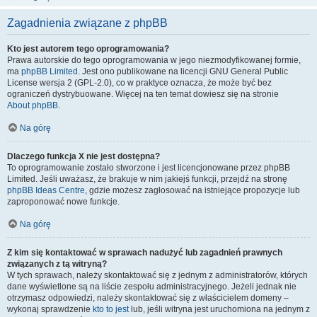
Zagadnienia związane z phpBB
Kto jest autorem tego oprogramowania?
Prawa autorskie do tego oprogramowania w jego niezmodyfikowanej formie,
ma
phpBB Limited
. Jest ono publikowane na licencji GNU General Public
License wersja 2 (GPL-2.0), co w praktyce oznacza, że może być bez
ograniczeń dystrybuowane. Więcej na ten temat dowiesz się na stronie
About phpBB
.
Na górę
Dlaczego funkcja X nie jest dostępna?
To oprogramowanie zostało stworzone i jest licencjonowane przez phpBB
Limited. Jeśli uważasz, że brakuje w nim jakiejś funkcji, przejdź na stronę
phpBB Ideas Centre
, gdzie możesz zagłosować na istniejące propozycje lub
zaproponować nowe funkcje.
Na górę
Z kim się kontaktować w sprawach nadużyć lub zagadnień prawnych
związanych z tą witryną?
W tych sprawach, należy skontaktować się z jednym z administratorów, których
dane wyświetlone są na liście zespołu administracyjnego. Jeżeli jednak nie
otrzymasz odpowiedzi, należy skontaktować się z właścicielem domeny –
wykonaj sprawdzenie
kto to jest
lub, jeśli witryna jest uruchomiona na jednym z