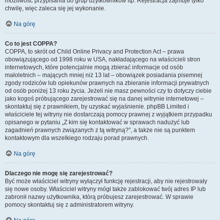
możliwość przypisania do grup użytkowników itp. Rejestracja zajmuje tylko
chwilę, więc zaleca się jej wykonanie.
Na górę
Co to jest COPPA?
COPPA, to skrót od Child Online Privacy and Protection Act – prawa
obowiązującego od 1998 roku w USA, nakładającego na właścicieli stron
internetowych, które potencjalnie mogą zbierać informacje od osób
małoletnich – mających mniej niż 13 lat – obowiązek posiadania pisemnej
zgody rodziców lub opiekunów prawnych na zbieranie informacji prywatnych
od osób poniżej 13 roku życia. Jeżeli nie masz pewności czy to dotyczy ciebie
jako kogoś próbującego zarejestrować się na danej witrynie internetowej –
skontaktuj się z prawnikiem, by uzyskać wyjaśnienie. phpBB Limited i
właściciele tej witryny nie dostarczają pomocy prawnej z wyjątkiem przypadku
opisanego w pytaniu „Z kim się kontaktować w sprawach nadużyć lub
zagadnień prawnych związanych z tą witryną?”, a także nie są punktem
kontaktowym dla wszelkiego rodzaju porad prawnych.
Na górę
Dlaczego nie mogę się zarejestrować?
Być może właściciel witryny wyłączył funkcję rejestracji, aby nie rejestrowały
się nowe osoby. Właściciel witryny mógł także zablokować twój adres IP lub
zabronił nazwy użytkownika, którą próbujesz zarejestrować. W sprawie
pomocy skontaktuj się z administratorem witryny.