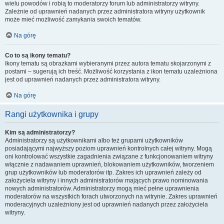
wielu powodów i robią to moderatorzy forum lub administratorzy witryny.
Zależnie od uprawnień nadanych przez administratora witryny użytkownik
może mieć możliwość zamykania swoich tematów.
Na górę
Co to są ikony tematu?
Ikony tematu są obrazkami wybieranymi przez autora tematu skojarzonymi z
postami – sugerują ich treść. Możliwość korzystania z ikon tematu uzależniona
jest od uprawnień nadanych przez administratora witryny.
Na górę
Rangi użytkownika i grupy
Kim są administratorzy?
Administratorzy są użytkownikami albo też grupami użytkowników
posiadającymi najwyższy poziom uprawnień kontrolnych całej witryny. Mogą
oni kontrolować wszystkie zagadnienia związane z funkcjonowaniem witryny
włącznie z nadawaniem uprawnień, blokowaniem użytkowników, tworzeniem
grup użytkowników lub moderatorów itp. Zakres ich uprawnień zależy od
założyciela witryny i innych administratorów mających prawo nominowania
nowych administratorów. Administratorzy mogą mieć pełne uprawnienia
moderatorów na wszystkich forach utworzonych na witrynie. Zakres uprawnień
moderacyjnych uzależniony jest od uprawnień nadanych przez założyciela
witryny.