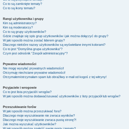
Co to są zamknięte tematy?
Co to są ikony tematu?
Rangi użytkownika i grupy
Kim są administratorzy?
Kim są moderatorzy?
Co to są grupy użytkowników?
Gdzie znajduje się spis grup użytkowników i jak można dołączyć do grupy?
W jaki sposób można zostać liderem grupy?
Dlaczego niektóre nazwy użytkowników są wyświetlane innymi kolorami?
Co to jest “Domyślna grupa użytkownika”?
Czym jest odnośnik “Zespół administracyjny”?
Prywatne wiadomości
Nie mogę wysyłać prywatnych wiadomości!
Otrzymuję niechciane prywatne wiadomości!
Otrzymałem/otrzymałam spam lub obraźliwy e-mail od kogoś z tej witryny!
Przyjaciele i wrogowie
Co to jest lista przyjaciół i wrogów?
W jaki sposób można dodawać/usuwać użytkowników z listy przyjaciół lub wrogów?
Przeszukiwanie forów
W jaki sposób można przeszukiwać fora?
Dlaczego moje wyszukiwanie nie zwraca wyników?
Dlaczego moje wyszukiwanie zwraca pustą stronę?!
Jak można wyszukać użytkowników?
W jaki sposób można znaleźć swoje posty i tematy?