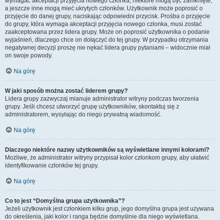
wymagać akceptacji przyjęcia nowego członka, niektóre mogą być zamknięte,
a jeszcze inne mogą mieć ukrytych członków. Użytkownik może poprosić o
przyjęcie do danej grupy, naciskając odpowiedni przycisk. Prośba o przyjęcie
do grupy, która wymaga akceptacji przyjęcia nowego członka, musi zostać
zaakceptowana przez lidera grupy. Może on poprosić użytkownika o podanie
wyjaśnień, dlaczego chce on dołączyć do tej grupy. W przypadku otrzymania
negatywnej decyzji proszę nie nękać lidera grupy pytaniami – widocznie miał
on swoje powody.
Na górę
W jaki sposób można zostać liderem grupy?
Lidera grupy zazwyczaj mianuje administrator witryny podczas tworzenia
grupy. Jeśli chcesz utworzyć grupę użytkowników, skontaktuj się z
administratorem, wysyłając do niego prywatną wiadomość.
Na górę
Dlaczego niektóre nazwy użytkowników są wyświetlane innymi kolorami?
Możliwe, że administrator witryny przypisał kolor członkom grupy, aby ułatwić
identyfikowanie członków tej grupy.
Na górę
Co to jest “Domyślna grupa użytkownika”?
Jeżeli użytkownik jest członkiem kilku grup, jego domyślna grupa jest używana
do określenia, jaki kolor i ranga będzie domyślnie dla niego wyświetlana.