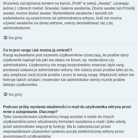
W panelu zarządzania kontem na karcie „Profil” w sekcji „Awatar”, używając
jednej z czterech metod: Gravatar, Galeria awatarów, Zdalny awatar lub Prześlij
awatar, można dodać awatar. Wyświetlanie awatarów i sposób ich
wyświetlania są uzależnione od administratora witryny. Jeśli nie można
używać awatarów na danej witrynie, należy skontaktować się z jej
administratorem.
Na górę
Co to jest ranga i jak można ją zmienić?
Rangi wyświetlane pod nazwami użytkowników oznaczają, ile postów dany
użytkownik napisał lub jaki ma status na forum, np. moderatora czy
administratora. Użytkownicy nie mogą bezpośrednio zmieniać stylu rang,
ponieważ ustawia je administrator witryny. Nie należy pisać postów tylko po to,
aby zwiększyć swój licznik postów i przez to swoją rangę. Większość witryn nie
toleruje takich działań i moderator lub administrator obniży licznik postów
takiego użytkownika.
Na górę
Podczas próby wysłania wiadomości e-mail do użytkownika witryna prosi
mnie o zalogowanie. Dlaczego?
Tylko zarejestrowani użytkownicy mogą wysyłać e-maile do innych
użytkowników przez wbudowany formularz wysyłania e-maili i tylko wtedy,
jeżeli administrator włączył tę funkcję. Ma to zabezpieczać przed
nieprawidłowym używaniem systemu poczty elektronicznej witryny przez
anonimowych użytkowników.