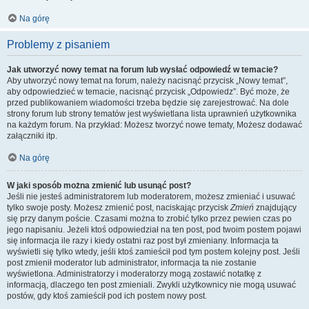
Na górę
Problemy z pisaniem
Jak utworzyć nowy temat na forum lub wysłać odpowiedź w temacie?
Aby utworzyć nowy temat na forum, należy nacisnąć przycisk „Nowy temat”,
aby odpowiedzieć w temacie, nacisnąć przycisk „Odpowiedz”. Być może, że
przed publikowaniem wiadomości trzeba będzie się zarejestrować. Na dole
strony forum lub strony tematów jest wyświetlana lista uprawnień użytkownika
na każdym forum. Na przykład: Możesz tworzyć nowe tematy, Możesz dodawać
załączniki itp.
Na górę
W jaki sposób można zmienić lub usunąć post?
Jeśli nie jesteś administratorem lub moderatorem, możesz zmieniać i usuwać
tylko swoje posty. Możesz zmienić post, naciskając przycisk
Zmień
znajdujący
się przy danym poście. Czasami można to zrobić tylko przez pewien czas po
jego napisaniu. Jeżeli ktoś odpowiedział na ten post, pod twoim postem pojawi
się informacja ile razy i kiedy ostatni raz post był zmieniany. Informacja ta
wyświetli się tylko wtedy, jeśli ktoś zamieścił pod tym postem kolejny post. Jeśli
post zmienił moderator lub administrator, informacja ta nie zostanie
wyświetlona. Administratorzy i moderatorzy mogą zostawić notatkę z
informacją, dlaczego ten post zmieniali. Zwykli użytkownicy nie mogą usuwać
postów, gdy ktoś zamieścił pod ich postem nowy post.