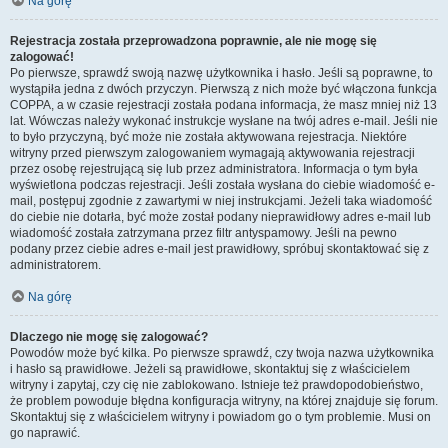
Na górę
Rejestracja została przeprowadzona poprawnie, ale nie mogę się
zalogować!
Po pierwsze, sprawdź swoją nazwę użytkownika i hasło. Jeśli są poprawne, to
wystąpiła jedna z dwóch przyczyn. Pierwszą z nich może być włączona funkcja
COPPA, a w czasie rejestracji została podana informacja, że masz mniej niż 13
lat. Wówczas należy wykonać instrukcje wysłane na twój adres e-mail. Jeśli nie
to było przyczyną, być może nie została aktywowana rejestracja. Niektóre
witryny przed pierwszym zalogowaniem wymagają aktywowania rejestracji
przez osobę rejestrującą się lub przez administratora. Informacja o tym była
wyświetlona podczas rejestracji. Jeśli została wysłana do ciebie wiadomość e-
mail, postępuj zgodnie z zawartymi w niej instrukcjami. Jeżeli taka wiadomość
do ciebie nie dotarła, być może został podany nieprawidłowy adres e-mail lub
wiadomość została zatrzymana przez filtr antyspamowy. Jeśli na pewno
podany przez ciebie adres e-mail jest prawidłowy, spróbuj skontaktować się z
administratorem.
Na górę
Dlaczego nie mogę się zalogować?
Powodów może być kilka. Po pierwsze sprawdź, czy twoja nazwa użytkownika
i hasło są prawidłowe. Jeżeli są prawidłowe, skontaktuj się z właścicielem
witryny i zapytaj, czy cię nie zablokowano. Istnieje też prawdopodobieństwo,
że problem powoduje błędna konfiguracja witryny, na której znajduje się forum.
Skontaktuj się z właścicielem witryny i powiadom go o tym problemie. Musi on
go naprawić.