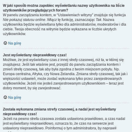
W jaki sposób można zapobiec wyświetlaniu nazwy użytkownika na liście
użytkowników przeglądających forum?
W panelu zarządzania kontem, w “Ustawieniach witryny” znajduje się funkcja
Nie pokazuj statusu online
. Włącz tę funkcję, zaznaczając
Tak
. Nazwa
użytkownika będzie wyświetlana tylko dla administratorów, moderatorów i dla
ciebie. Twoja obecność na witrynie będzie wykazana w liczbie ukrytych
użytkowników.
Na górę
Jest wyświetlany nieprawidłowy czas!
Możliwe, że jest wyświetlany czas z innej strefy czasowej, niż ta, w której się
znajdujesz. Jeśli tak właśnie jest, przejdź do panelu zarządzania kontem i
zmień strefę czasową, tak aby była zgodna z twoim miejscem pobytu. Np.
Europa centralna, Afryka, czy Nowa Zelandia. Zmiana strefy czasowej, tak jak i
większości ustawień, może zostać wykonana tylko przez zarejestrowanych
użytkowników. Jeżeli nie jesteś zarejestrowanym użytkownikiem – teraz jest
dobry moment, by się zarejestrować.
Na górę
Została wykonana zmiana strefy czasowej, a nadal jest wyświetlany
nieprawidłowy czas!
Jeżeli na pewno strefa czasowa została ustawiona prawidłowo, a czas nadal
jest wyświetlany nieprawidłowo, oznacza to, że czas na serwerze jest
ustawiony nieprawidłowo. Poinformuj o tym administratora, by naprawił