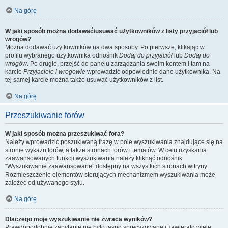
Na górę
W jaki sposób można dodawać/usuwać użytkowników z listy przyjaciół lub
wrogów?
Można dodawać użytkowników na dwa sposoby. Po pierwsze, klikając w
profilu wybranego użytkownika odnośnik
Dodaj do przyjaciół
lub
Dodaj do
wrogów
. Po drugie, przejść do panelu zarządzania swoim kontem i tam na
karcie
Przyjaciele i wrogowie
wprowadzić odpowiednie dane użytkownika. Na
tej samej karcie można także usuwać użytkowników z list.
Na górę
Przeszukiwanie forów
W jaki sposób można przeszukiwać fora?
Należy wprowadzić poszukiwaną frazę w pole wyszukiwania znajdujące się na
stronie wykazu forów, a także stronach forów i tematów. W celu uzyskania
zaawansowanych funkcji wyszukiwania należy kliknąć odnośnik
“Wyszukiwanie zaawansowane” dostępny na wszystkich stronach witryny.
Rozmieszczenie elementów sterujących mechanizmem wyszukiwania może
zależeć od używanego stylu.
Na górę
Dlaczego moje wyszukiwanie nie zwraca wyników?
Prawdopodobnie zapytanie nie było jasno sprecyzowane i zawierało wiele