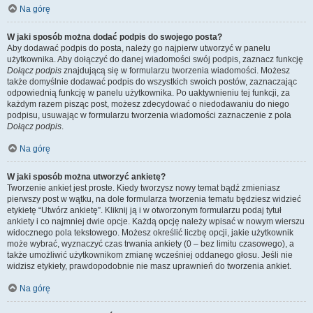
Na górę
W jaki sposób można dodać podpis do swojego posta?
Aby dodawać podpis do posta, należy go najpierw utworzyć w panelu
użytkownika. Aby dołączyć do danej wiadomości swój podpis, zaznacz funkcję
Dołącz podpis
znajdującą się w formularzu tworzenia wiadomości. Możesz
także domyślnie dodawać podpis do wszystkich swoich postów, zaznaczając
odpowiednią funkcję w panelu użytkownika. Po uaktywnieniu tej funkcji, za
każdym razem pisząc post, możesz zdecydować o niedodawaniu do niego
podpisu, usuwając w formularzu tworzenia wiadomości zaznaczenie z pola
Dołącz podpis
.
Na górę
W jaki sposób można utworzyć ankietę?
Tworzenie ankiet jest proste. Kiedy tworzysz nowy temat bądź zmieniasz
pierwszy post w wątku, na dole formularza tworzenia tematu będziesz widzieć
etykietę “Utwórz ankietę”. Kliknij ją i w otworzonym formularzu podaj tytuł
ankiety i co najmniej dwie opcje. Każdą opcję należy wpisać w nowym wierszu
widocznego pola tekstowego. Możesz określić liczbę opcji, jakie użytkownik
może wybrać, wyznaczyć czas trwania ankiety (0 – bez limitu czasowego), a
także umożliwić użytkownikom zmianę wcześniej oddanego głosu. Jeśli nie
widzisz etykiety, prawdopodobnie nie masz uprawnień do tworzenia ankiet.
Na górę