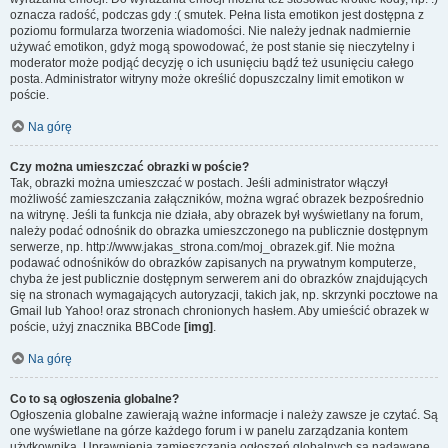
oznacza radość, podczas gdy :( smutek. Pełna lista emotikon jest dostępna z
poziomu formularza tworzenia wiadomości. Nie należy jednak nadmiernie
używać emotikon, gdyż mogą spowodować, że post stanie się nieczytelny i
moderator może podjąć decyzję o ich usunięciu bądź też usunięciu całego
posta. Administrator witryny może określić dopuszczalny limit emotikon w
poście.
Na górę
Czy można umieszczać obrazki w poście?
Tak, obrazki można umieszczać w postach. Jeśli administrator włączył
możliwość zamieszczania załączników, można wgrać obrazek bezpośrednio
na witrynę. Jeśli ta funkcja nie działa, aby obrazek był wyświetlany na forum,
należy podać odnośnik do obrazka umieszczonego na publicznie dostępnym
serwerze, np. http://www.jakas_strona.com/moj_obrazek.gif. Nie można
podawać odnośników do obrazków zapisanych na prywatnym komputerze,
chyba że jest publicznie dostępnym serwerem ani do obrazków znajdujących
się na stronach wymagających autoryzacji, takich jak, np. skrzynki pocztowe na
Gmail lub Yahoo! oraz stronach chronionych hasłem. Aby umieścić obrazek w
poście, użyj znacznika BBCode
[img]
.
Na górę
Co to są ogłoszenia globalne?
Ogłoszenia globalne zawierają ważne informacje i należy zawsze je czytać. Są
one wyświetlane na górze każdego forum i w panelu zarządzania kontem
użytkownika. Uprawnienia zamieszczania ogłoszeń globalnych są nadawane