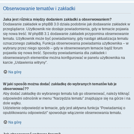
Obserwowanie tematów i zakładki
Jaka jest różnica między dodaniem zakładki a obserwowaniem?
Dodawanie zakładek w phpBB 3.0 działa podobnie jak dodawanie zakładek w
przeglądarce. Użytkownik nie dostaje powiadomienia, gdy w temacie pojawia
się nowa treść. W phpBB 3.1 dodawanie zakładek przypomina obserwowanie
tematu. Użytkownik może być powiadamiany, gdy nastąpi aktualizacja tematu
oznaczonego zakładką. Funkcja obserwowania powiadamia użytkownika – w
wybrany przez niego sposób – gdy w obserwowanym temacie bądź forum
pojawiła się nowa treść. Sposoby powiadamiania dla zakładek i
obserwowanych elementów można konfigurować w panelu użytkownika na
karcie „Ustawienia witryny”.
Na górę
W jaki sposób można dodać zakładkę do wybranych tematów lub je
obserwować??
Aby dodać zakładkę do wybranego tematu lub go obserwować, należy kliknąć
odpowiedni odnośnik w menu “Narzędzia tematu” znajdujące się na górze i na
dole wątku.
Udzielenie odpowiedzi w temacie, gdy jest aktywna funkcja “Powiadamiaj o
opublikowaniu odpowiedzi” spowoduje włączenie obserwowania tematu.
Na górę