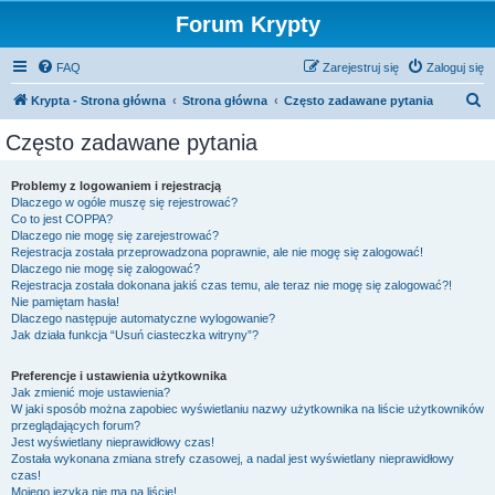
Forum Krypty
FAQ
Zarejestruj się
Zaloguj się
S
Krypta - Strona główna
Strona główna
Często zadawane pytania
z
Często zadawane pytania
u
k
Problemy z logowaniem i rejestracją
Dlaczego w ogóle muszę się rejestrować?
a
Co to jest COPPA?
j
Dlaczego nie mogę się zarejestrować?
Rejestracja została przeprowadzona poprawnie, ale nie mogę się zalogować!
Dlaczego nie mogę się zalogować?
Rejestracja została dokonana jakiś czas temu, ale teraz nie mogę się zalogować?!
Nie pamiętam hasła!
Dlaczego następuje automatyczne wylogowanie?
Jak działa funkcja “Usuń ciasteczka witryny”?
Preferencje i ustawienia użytkownika
Jak zmienić moje ustawienia?
W jaki sposób można zapobiec wyświetlaniu nazwy użytkownika na liście użytkowników
przeglądających forum?
Jest wyświetlany nieprawidłowy czas!
Została wykonana zmiana strefy czasowej, a nadal jest wyświetlany nieprawidłowy
czas!
Mojego języka nie ma na liście!