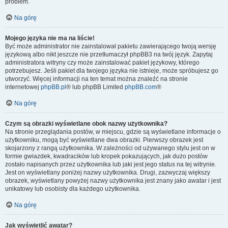
problem.
Na górę
Mojego języka nie ma na liście!
Być może administrator nie zainstalował pakietu zawierającego twoją wersję
językową albo nikt jeszcze nie przetłumaczył phpBB3 na twój język. Zapytaj
administratora witryny czy może zainstalować pakiet językowy, którego
potrzebujesz. Jeśli pakiet dla twojego języka nie istnieje, może spróbujesz go
utworzyć. Więcej informacji na ten temat można znaleźć na stronie
internetowej
phpBB.pl
® lub phpBB Limited
phpBB.com
®
Na górę
Czym są obrazki wyświetlane obok nazwy użytkownika?
Na stronie przeglądania postów, w miejscu, gdzie są wyświetlane informacje o
użytkowniku, mogą być wyświetlane dwa obrazki. Pierwszy obrazek jest
skojarzony z rangą użytkownika. W zależności od używanego stylu jest on w
formie gwiazdek, kwadracików lub kropek pokazujących, jak dużo postów
zostało napisanych przez użytkownika lub jaki jest jego status na tej witrynie.
Jest on wyświetlany poniżej nazwy użytkownika. Drugi, zazwyczaj większy
obrazek, wyświetlany powyżej nazwy użytkownika jest znany jako awatar i jest
unikatowy lub osobisty dla każdego użytkownika.
Na górę
Jak wyświetlić awatar?