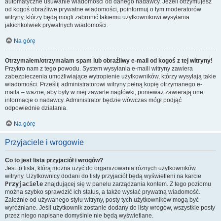
automatyczne usuwanie wiadomości od danego nadawcy. Jeżeli otrzymujesz
od kogoś obraźliwe prywatne wiadomości, poinformuj o tym moderatorów
witryny, którzy będą mogli zabronić takiemu użytkownikowi wysyłania
jakichkolwiek prywatnych wiadomości.
Na górę
Otrzymałem/otrzymałam spam lub obraźliwy e-mail od kogoś z tej witryny!
Przykro nam z tego powodu. System wysyłania e-maili witryny zawiera
zabezpieczenia umożliwiające wytropienie użytkowników, którzy wysyłają takie
wiadomości. Prześlij administratorowi witryny pełną kopię otrzymanego e-
maila – ważne, aby były w niej zawarte nagłówki, ponieważ zawierają one
informacje o nadawcy. Administrator będzie wówczas mógł podjąć
odpowiednie działania.
Na górę
Przyjaciele i wrogowie
Co to jest lista przyjaciół i wrogów?
Jest to lista, którą można użyć do organizowania różnych użytkowników
witryny. Użytkownicy dodani do listy przyjaciół będą wyświetleni na karcie
Przyjaciele
znajdującej się w panelu zarządzania kontem. Z tego poziomu
można szybko sprawdzić ich status, a także wysłać prywatną wiadomość.
Zależnie od używanego stylu witryny, posty tych użytkowników mogą być
wyróżniane. Jeśli użytkownik zostanie dodany do listy wrogów, wszystkie posty
przez niego napisane domyślnie nie będą wyświetlane.