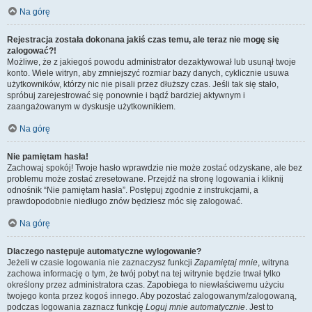
Na górę
Rejestracja została dokonana jakiś czas temu, ale teraz nie mogę się
zalogować?!
Możliwe, że z jakiegoś powodu administrator dezaktywował lub usunął twoje
konto. Wiele witryn, aby zmniejszyć rozmiar bazy danych, cyklicznie usuwa
użytkowników, którzy nic nie pisali przez dłuższy czas. Jeśli tak się stało,
spróbuj zarejestrować się ponownie i bądź bardziej aktywnym i
zaangażowanym w dyskusje użytkownikiem.
Na górę
Nie pamiętam hasła!
Zachowaj spokój! Twoje hasło wprawdzie nie może zostać odzyskane, ale bez
problemu może zostać zresetowane. Przejdź na stronę logowania i kliknij
odnośnik “Nie pamiętam hasła”. Postępuj zgodnie z instrukcjami, a
prawdopodobnie niedługo znów będziesz móc się zalogować.
Na górę
Dlaczego następuje automatyczne wylogowanie?
Jeżeli w czasie logowania nie zaznaczysz funkcji
Zapamiętaj mnie
, witryna
zachowa informację o tym, że twój pobyt na tej witrynie będzie trwał tylko
określony przez administratora czas. Zapobiega to niewłaściwemu użyciu
twojego konta przez kogoś innego. Aby pozostać zalogowanym/zalogowaną,
podczas logowania zaznacz funkcję
Loguj mnie automatycznie
. Jest to