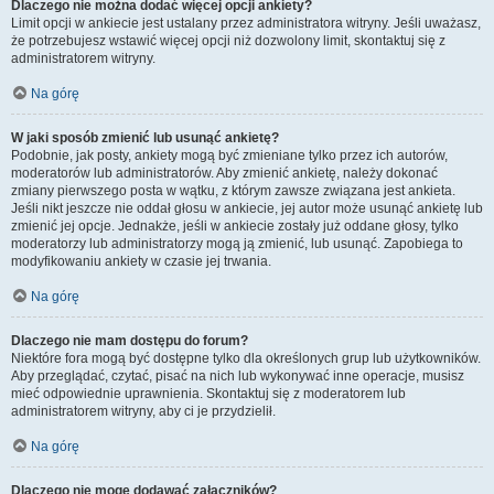
Dlaczego nie można dodać więcej opcji ankiety?
Limit opcji w ankiecie jest ustalany przez administratora witryny. Jeśli uważasz,
że potrzebujesz wstawić więcej opcji niż dozwolony limit, skontaktuj się z
administratorem witryny.
Na górę
W jaki sposób zmienić lub usunąć ankietę?
Podobnie, jak posty, ankiety mogą być zmieniane tylko przez ich autorów,
moderatorów lub administratorów. Aby zmienić ankietę, należy dokonać
zmiany pierwszego posta w wątku, z którym zawsze związana jest ankieta.
Jeśli nikt jeszcze nie oddał głosu w ankiecie, jej autor może usunąć ankietę lub
zmienić jej opcje. Jednakże, jeśli w ankiecie zostały już oddane głosy, tylko
moderatorzy lub administratorzy mogą ją zmienić, lub usunąć. Zapobiega to
modyfikowaniu ankiety w czasie jej trwania.
Na górę
Dlaczego nie mam dostępu do forum?
Niektóre fora mogą być dostępne tylko dla określonych grup lub użytkowników.
Aby przeglądać, czytać, pisać na nich lub wykonywać inne operacje, musisz
mieć odpowiednie uprawnienia. Skontaktuj się z moderatorem lub
administratorem witryny, aby ci je przydzielił.
Na górę
Dlaczego nie mogę dodawać załączników?