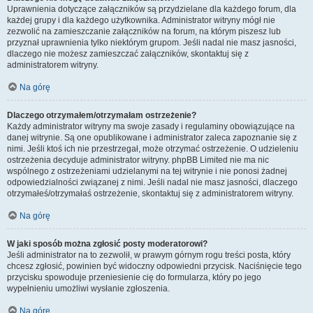
Uprawnienia dotyczące załączników są przydzielane dla każdego forum, dla
każdej grupy i dla każdego użytkownika. Administrator witryny mógł nie
zezwolić na zamieszczanie załączników na forum, na którym piszesz lub
przyznał uprawnienia tylko niektórym grupom. Jeśli nadal nie masz jasności,
dlaczego nie możesz zamieszczać załączników, skontaktuj się z
administratorem witryny.
Na górę
Dlaczego otrzymałem/otrzymałam ostrzeżenie?
Każdy administrator witryny ma swoje zasady i regulaminy obowiązujące na
danej witrynie. Są one opublikowane i administrator zaleca zapoznanie się z
nimi. Jeśli ktoś ich nie przestrzegał, może otrzymać ostrzeżenie. O udzieleniu
ostrzeżenia decyduje administrator witryny. phpBB Limited nie ma nic
wspólnego z ostrzeżeniami udzielanymi na tej witrynie i nie ponosi żadnej
odpowiedzialności związanej z nimi. Jeśli nadal nie masz jasności, dlaczego
otrzymałeś/otrzymałaś ostrzeżenie, skontaktuj się z administratorem witryny.
Na górę
W jaki sposób można zgłosić posty moderatorowi?
Jeśli administrator na to zezwolił, w prawym górnym rogu treści posta, który
chcesz zgłosić, powinien być widoczny odpowiedni przycisk. Naciśnięcie tego
przycisku spowoduje przeniesienie cię do formularza, który po jego
wypełnieniu umożliwi wysłanie zgłoszenia.
Na górę