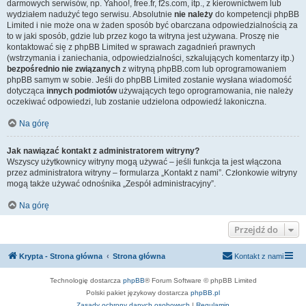
darmowych serwisów, np. Yahoo!, free.fr, f2s.com, itp., z kierownictwem lub
wydziałem nadużyć tego serwisu. Absolutnie
nie należy
do kompetencji phpBB
Limited i nie może ona w żaden sposób być obarczana odpowiedzialnością za
to w jaki sposób, gdzie lub przez kogo ta witryna jest używana. Proszę nie
kontaktować się z phpBB Limited w sprawach zagadnień prawnych
(wstrzymania i zaniechania, odpowiedzialności, szkalujących komentarzy itp.)
bezpośrednio nie związanych
z witryną phpBB.com lub oprogramowaniem
phpBB samym w sobie. Jeśli do phpBB Limited zostanie wysłana wiadomość
dotycząca
innych podmiotów
używających tego oprogramowania, nie należy
oczekiwać odpowiedzi, lub zostanie udzielona odpowiedź lakoniczna.
Na górę
Jak nawiązać kontakt z administratorem witryny?
Wszyscy użytkownicy witryny mogą używać – jeśli funkcja ta jest włączona
przez administratora witryny – formularza „Kontakt z nami”. Członkowie witryny
mogą także używać odnośnika „Zespół administracyjny”.
Na górę
Przejdź do
Krypta - Strona główna
Strona główna
Kontakt z nami
Technologię dostarcza
phpBB
® Forum Software © phpBB Limited
Polski pakiet językowy dostarcza
phpBB.pl
Zasady ochrony danych osobowych
|
Regulamin