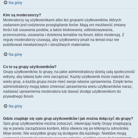
Na górę
Kim są moderatorzy?
Moderatorzy są użytkownikami albo też grupami użytkowników, których
zadaniem jest codzienne przeglądanie forów. Mają oni możliwość zmiany
treści lub usuwania postów, a także blokowania, odblokowywania,
przenoszenia, usuwania i dzielenia tematów na forum, które moderują. Z
reguły moderatorzy czuwają, aby użytkownicy pisali na temat oraz nie
publikowali niewłaściwych i obraźliwych materiałów.
Na górę
Co to są grupy użytkowników?
Grupy użytkowników, to grupy, na jakie administratorzy dzielą całą społeczność
witryny, aby łatwiej było nimi zarządzać. Każdy użytkownik może należeć do
wielu grup, a każda grupa może mieć swoje własne uprawnienia. Dzięki temu
administratorzy mogą łatwo zmieniać uprawnienia wielu użytkowników naraz,
nadawać uprawnienia moderatora lub dawać dostęp użytkownikom do
prywatnego forum.
Na górę
Gdzie znajduje się spis grup użytkowników i jak można dołączyć do grupy?
Spis grup użytkowników można zobaczyć, otwierając kartę
Grupy
znajdującą
się w panelu zarządzania kontem, który otwiera się po kliknięciu odnośnika
Moje konto
. Nie wszystkie grupy są dostępne dla każdego. Niektóre mogą