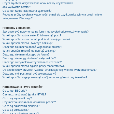
Czym są obrazki wyświetlane obok nazwy użytkownika?
Jak wyświetlić awatar?
Co to jest ranga i jak można ją zmienić?
Podczas próby wysłania wiadomości e-mail do użytkownika witryna prosi mnie o
zalogowanie. Dlaczego?
Problemy z pisaniem
Jak utworzyć nowy temat na forum lub wysłać odpowiedź w temacie?
W jaki sposób można zmienić lub usunąć post?
W jaki sposób można dodać podpis do swojego posta?
W jaki sposób można utworzyć ankietę?
Dlaczego nie można dodać więcej opcji ankiety?
W jaki sposób zmienić lub usunąć ankietę?
Dlaczego nie mam dostępu do forum?
Dlaczego nie mogę dodawać załączników?
Dlaczego otrzymałem/otrzymałam ostrzeżenie?
W jaki sposób można zgłosić posty moderatorowi?
Do czego służy przycisk “Zapisz” znajdujący się w oknie tworzenia tematu?
Dlaczego mój post musi być akceptowany?
W jaki sposób mogę przesunąć swój temat na górę strony tematów?
Formatowanie i typy tematów
Co to jest BBCode?
Czy można używać języka HTML?
Co to są są emotikony?
Czy można umieszczać obrazki w poście?
Co to są ogłoszenia globalne?
Co to są ogłoszenia?
Co to są przyklejone tematy?