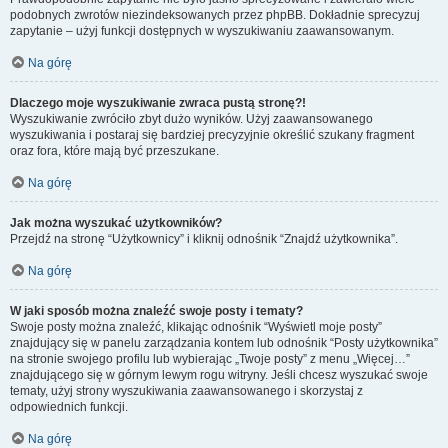
podobnych zwrotów niezindeksowanych przez phpBB. Dokładnie sprecyzuj
zapytanie – użyj funkcji dostępnych w wyszukiwaniu zaawansowanym.
Na górę
Dlaczego moje wyszukiwanie zwraca pustą stronę?!
Wyszukiwanie zwróciło zbyt dużo wyników. Użyj zaawansowanego
wyszukiwania i postaraj się bardziej precyzyjnie określić szukany fragment
oraz fora, które mają być przeszukane.
Na górę
Jak można wyszukać użytkowników?
Przejdź na stronę “Użytkownicy” i kliknij odnośnik “Znajdź użytkownika”.
Na górę
W jaki sposób można znaleźć swoje posty i tematy?
Swoje posty można znaleźć, klikając odnośnik “Wyświetl moje posty”
znajdujący się w panelu zarządzania kontem lub odnośnik “Posty użytkownika”
na stronie swojego profilu lub wybierając „Twoje posty” z menu „Więcej…”
znajdującego się w górnym lewym rogu witryny. Jeśli chcesz wyszukać swoje
tematy, użyj strony wyszukiwania zaawansowanego i skorzystaj z
odpowiednich funkcji.
Na górę