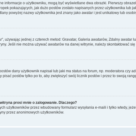
ane informacje o użytkowniku, mogą być wyświetlane dwa obrazki. Pierwszy obrazek
pek pokazujących, jak dużo postów zostało napisanych przez użytkownika lub jaki j
lany powyżej nazwy użytkownika jest znany jako awatar i jest unikatowy lub osobi
ar”, używając jednej z czterech metod: Gravatar, Galeria awatarów, Zdalny awatar 
ryny. Jeśli nie można używać awatarów na danej witrynie, należy skontaktować się 
stów dany użytkownik napisał lub jaki ma status na forum, np. moderatora czy a
y pisać postów tylko po to, aby zwiększyć swój licznik postów i przez to swoją rangę
witryna prosi mnie o zalogowanie. Dlaczego?
ch użytkowników przez wbudowany formularz wysyłania e-maili i tylko wtedy, jeżeli
ryny przez anonimowych użytkowników.