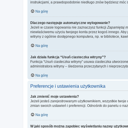
instrukcjami, a prawdopodobnie niedługo znów będziesz móc 
Na górę
Dlaczego następuje automatyczne wylogowanie?
Jeżeli w czasie logowania nie zaznaczysz funkcji
Zapamiętaj m
niewłaściwemu użyciu twojego konta przez kogoś innego. Ab
witryny z ogólnie dostępnego komputera, np. w bibliotece, kawiar
Na górę
Jak działa funkcja “Usuń ciasteczka witryny”?
Funkcja “Usuń ciasteczka witryny” usuwa ciasteczka utworzone 
administratora witryny – śledzenia przeczytanych i nieprzec
Na górę
Preferencje i ustawienia użytkownika
Jak zmienić moje ustawienia?
Jeżeli jesteś zarejestrowanym użytkownikiem, wszystkie twoje
zmian swoich ustawień i preferencji. Odnośnik do panelu o nazw
Na górę
W jaki sposób można zapobiec wyświetlaniu nazwy użytkown