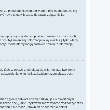
że, że przed publikowaniem wiadomości trzeba będzie się
rzyć nowe tematy, Możesz dodawać załączniki itp.
najdujący się przy danym poście. Czasami można to zrobić
 post był zmieniany. Informacja ta wyświetli się tylko wtedy,
atorzy i moderatorzy mogą zostawić notatkę z informacją,
cję
Dołącz podpis
znajdującą się w formularzu tworzenia
aktywnieniu tej funkcji, za każdym razem pisząc post,
eć etykietę “Utwórz ankietę”. Kliknij ją i w otworzonym
ić liczbę opcji, jakie użytkownik może wybrać, wyznaczyć czas
dopodobnie nie masz uprawnień do tworzenia ankiet.