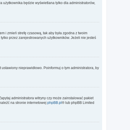
a użytkownika będzie wyświetlana tylko dla administratorów,
ontem i zmień strefę czasową, tak aby była zgodna z twoim
tylko przez zarejestrowanych użytkowników. Jeżeli nie jesteś
t ustawiony nieprawidłowo. Poinformuj o tym administratora, by
Zapytaj administratora witryny czy może zainstalować pakiet
naleźć na stronie internetowej
phpBB.pl
® lub phpBB Limited