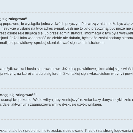
ę się zalogować!
są poprawne, to wystąpiła jedna z dwóch przyczyn. Pierwszą z nich może być włącz
nstrukcje wysłane na twój adres e-mail. Jeśli nie to było przyczyną, być może nie 
 osobę rejestrującą się lub przez administratora. Informacja o tym była wyświetlo
kcjami. Jeżeli taka wiadomość do ciebie nie dotarła, być może został podany niep
mail jest prawidłowy, spróbuj skontaktować się z administratorem.
żytkownika i hasło są prawidłowe. Jeżeli są prawidłowe, skontaktuj się z właścicie
itryny, na której znajduje się forum. Skontaktuj się z właścicielem witryny i po
e mogę się zalogować?!
sunął twoje konto. Wiele witryn, aby zmniejszyć rozmiar bazy danych, cyklicznie u
dź bardziej aktywnym i zaangażowanym w dyskusje użytkownikiem.
kane, ale bez problemu może zostać zresetowane. Przejdź na stronę logowania i k