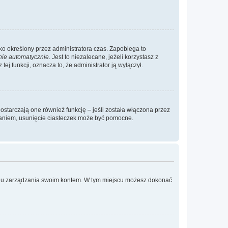
ylko określony przez administratora czas. Zapobiega to
nie automatycznie
. Jest to niezalecane, jeżeli korzystasz z
ej funkcji, oznacza to, że administrator ją wyłączył.
ostarczają one również funkcję – jeśli została włączona przez
waniem, usunięcie ciasteczek może być pomocne.
anelu zarządzania swoim kontem. W tym miejscu możesz dokonać