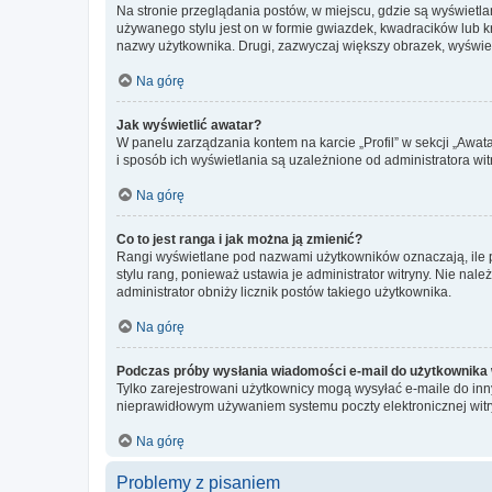
Na stronie przeglądania postów, w miejscu, gdzie są wyświetl
używanego stylu jest on w formie gwiazdek, kwadracików lub kro
nazwy użytkownika. Drugi, zazwyczaj większy obrazek, wyświet
Na górę
Jak wyświetlić awatar?
W panelu zarządzania kontem na karcie „Profil” w sekcji „Awat
i sposób ich wyświetlania są uzależnione od administratora wit
Na górę
Co to jest ranga i jak można ją zmienić?
Rangi wyświetlane pod nazwami użytkowników oznaczają, ile po
stylu rang, ponieważ ustawia je administrator witryny. Nie należ
administrator obniży licznik postów takiego użytkownika.
Na górę
Podczas próby wysłania wiadomości e-mail do użytkownika 
Tylko zarejestrowani użytkownicy mogą wysyłać e-maile do inny
nieprawidłowym używaniem systemu poczty elektronicznej wit
Na górę
Problemy z pisaniem