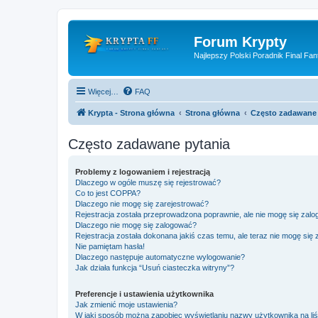
Forum Krypty
Najlepszy Polski Poradnik Final Fan
Więcej…
FAQ
Krypta - Strona główna
Strona główna
Często zadawane 
Często zadawane pytania
Problemy z logowaniem i rejestracją
Dlaczego w ogóle muszę się rejestrować?
Co to jest COPPA?
Dlaczego nie mogę się zarejestrować?
Rejestracja została przeprowadzona poprawnie, ale nie mogę się zal
Dlaczego nie mogę się zalogować?
Rejestracja została dokonana jakiś czas temu, ale teraz nie mogę się
Nie pamiętam hasła!
Dlaczego następuje automatyczne wylogowanie?
Jak działa funkcja “Usuń ciasteczka witryny”?
Preferencje i ustawienia użytkownika
Jak zmienić moje ustawienia?
W jaki sposób można zapobiec wyświetlaniu nazwy użytkownika na li