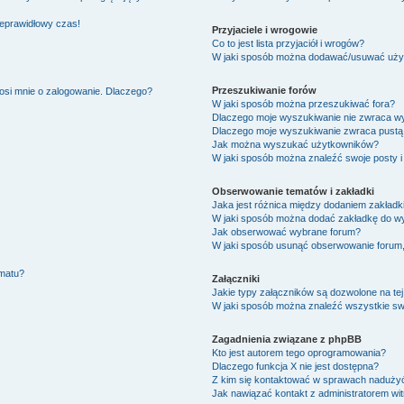
ieprawidłowy czas!
Przyjaciele i wrogowie
Co to jest lista przyjaciół i wrogów?
W jaki sposób można dodawać/usuwać użytk
Przeszukiwanie forów
osi mnie o zalogowanie. Dlaczego?
W jaki sposób można przeszukiwać fora?
Dlaczego moje wyszukiwanie nie zwraca w
Dlaczego moje wyszukiwanie zwraca pustą 
Jak można wyszukać użytkowników?
W jaki sposób można znaleźć swoje posty i
Obserwowanie tematów i zakładki
Jaka jest różnica między dodaniem zakład
W jaki sposób można dodać zakładkę do w
Jak obserwować wybrane forum?
W jaki sposób usunąć obserwowanie forum
ematu?
Załączniki
Jakie typy załączników są dozwolone na tej
W jaki sposób można znaleźć wszystkie swo
Zagadnienia związane z phpBB
Kto jest autorem tego oprogramowania?
Dlaczego funkcja X nie jest dostępna?
Z kim się kontaktować w sprawach nadużyć
Jak nawiązać kontakt z administratorem wi