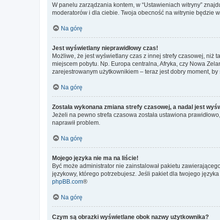
W panelu zarządzania kontem, w “Ustawieniach witryny” znajdu
moderatorów i dla ciebie. Twoja obecność na witrynie będzie 
Na górę
Jest wyświetlany nieprawidłowy czas!
Możliwe, że jest wyświetlany czas z innej strefy czasowej, niż 
miejscem pobytu. Np. Europa centralna, Afryka, czy Nowa Zelan
zarejestrowanym użytkownikiem – teraz jest dobry moment, by 
Na górę
Została wykonana zmiana strefy czasowej, a nadal jest wyś
Jeżeli na pewno strefa czasowa została ustawiona prawidłowo, 
naprawił problem.
Na górę
Mojego języka nie ma na liście!
Być może administrator nie zainstalował pakietu zawierającego
językowy, którego potrzebujesz. Jeśli pakiet dla twojego język
phpBB.com
®
Na górę
Czym są obrazki wyświetlane obok nazwy użytkownika?