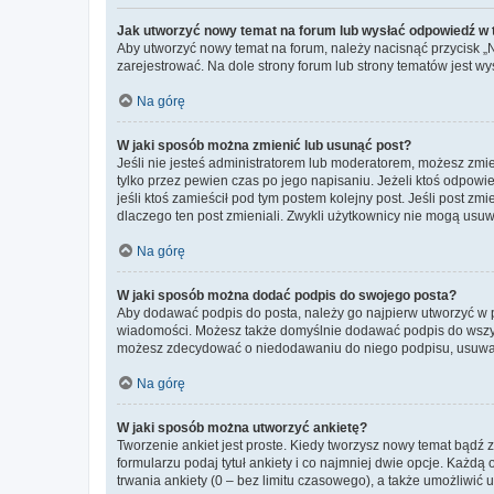
Jak utworzyć nowy temat na forum lub wysłać odpowiedź w
Aby utworzyć nowy temat na forum, należy nacisnąć przycisk 
zarejestrować. Na dole strony forum lub strony tematów jest 
Na górę
W jaki sposób można zmienić lub usunąć post?
Jeśli nie jesteś administratorem lub moderatorem, możesz zmie
tylko przez pewien czas po jego napisaniu. Jeżeli ktoś odpowiedz
jeśli ktoś zamieścił pod tym postem kolejny post. Jeśli post zm
dlaczego ten post zmieniali. Zwykli użytkownicy nie mogą usuw
Na górę
W jaki sposób można dodać podpis do swojego posta?
Aby dodawać podpis do posta, należy go najpierw utworzyć w 
wiadomości. Możesz także domyślnie dodawać podpis do wszyst
możesz zdecydować o niedodawaniu do niego podpisu, usuwaj
Na górę
W jaki sposób można utworzyć ankietę?
Tworzenie ankiet jest proste. Kiedy tworzysz nowy temat bądź z
formularzu podaj tytuł ankiety i co najmniej dwie opcje. Każ
trwania ankiety (0 – bez limitu czasowego), a także umożliwić