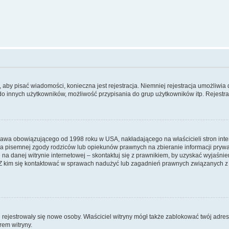
y, aby pisać wiadomości, konieczna jest rejestracja. Niemniej rejestracja umożliwia
do innych użytkowników, możliwość przypisania do grup użytkowników itp. Rejestracj
prawa obowiązującego od 1998 roku w USA, nakładającego na właścicieli stron int
ia pisemnej zgody rodziców lub opiekunów prawnych na zbieranie informacji prywa
na danej witrynie internetowej – skontaktuj się z prawnikiem, by uzyskać wyjaśnieni
 kim się kontaktować w sprawach nadużyć lub zagadnień prawnych związanych z t
ie rejestrowały się nowe osoby. Właściciel witryny mógł także zablokować twój adre
rem witryny.