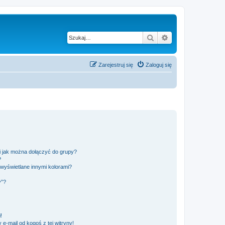
Szukaj
Wyszukiwanie z
Zarejestruj się
Zaloguj się
 i jak można dołączyć do grupy?
?
wyświetlane innymi kolorami?
y”?
!
e-mail od kogoś z tej witryny!