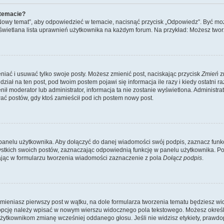
 temacie?
„Nowy temat”, aby odpowiedzieć w temacie, nacisnąć przycisk „Odpowiedz”. Być mo
wyświetlana lista uprawnień użytkownika na każdym forum. Na przykład: Możesz two
niać i usuwać tylko swoje posty. Możesz zmienić post, naciskając przycisk
Zmień
z
iał na ten post, pod twoim postem pojawi się informacja ile razy i kiedy ostatni raz
ienił moderator lub administrator, informacja ta nie zostanie wyświetlona. Administr
ać postów, gdy ktoś zamieścił pod ich postem nowy post.
panelu użytkownika. Aby dołączyć do danej wiadomości swój podpis, zaznacz funk
kich swoich postów, zaznaczając odpowiednią funkcję w panelu użytkownika. Po u
ąc w formularzu tworzenia wiadomości zaznaczenie z pola
Dołącz podpis
.
mieniasz pierwszy post w wątku, na dole formularza tworzenia tematu będziesz widzi
dą opcję należy wpisać w nowym wierszu widocznego pola tekstowego. Możesz określ
 użytkownikom zmianę wcześniej oddanego głosu. Jeśli nie widzisz etykiety, praw