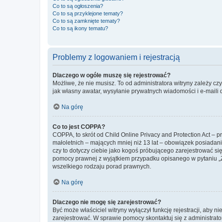
Co to są ogłoszenia?
Co to są przyklejone tematy?
Co to są zamknięte tematy?
Co to są ikony tematu?
Problemy z logowaniem i rejestracją
Dlaczego w ogóle muszę się rejestrować?
Możliwe, że nie musisz. To od administratora witryny zależy cz
jak własny awatar, wysyłanie prywatnych wiadomości i e-maili 
Na górę
Co to jest COPPA?
COPPA, to skrót od Child Online Privacy and Protection Act – 
małoletnich – mających mniej niż 13 lat – obowiązek posiadan
czy to dotyczy ciebie jako kogoś próbującego zarejestrować się 
pomocy prawnej z wyjątkiem przypadku opisanego w pytaniu „Z
wszelkiego rodzaju porad prawnych.
Na górę
Dlaczego nie mogę się zarejestrować?
Być może właściciel witryny wyłączył funkcję rejestracji, aby n
zarejestrować. W sprawie pomocy skontaktuj się z administrato