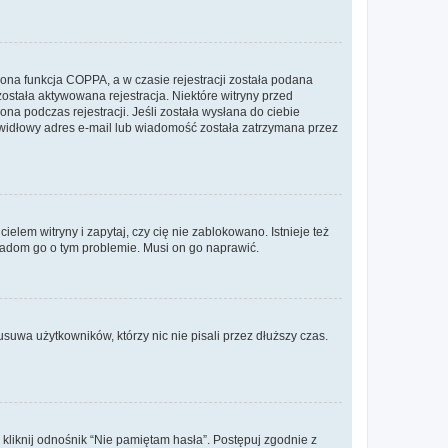
ona funkcja COPPA, a w czasie rejestracji została podana
została aktywowana rejestracja. Niektóre witryny przed
na podczas rejestracji. Jeśli została wysłana do ciebie
rawidłowy adres e-mail lub wiadomość została zatrzymana przez
lem witryny i zapytaj, czy cię nie zablokowano. Istnieje też
wiadom go o tym problemie. Musi on go naprawić.
suwa użytkowników, którzy nic nie pisali przez dłuższy czas.
liknij odnośnik “Nie pamiętam hasła”. Postępuj zgodnie z