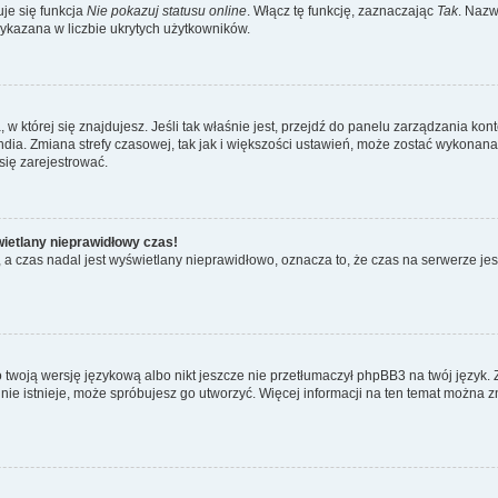
je się funkcja
Nie pokazuj statusu online
. Włącz tę funkcję, zaznaczając
Tak
. Nazw
wykazana w liczbie ukrytych użytkowników.
ta, w której się znajdujesz. Jeśli tak właśnie jest, przejdź do panelu zarządzania k
dia. Zmiana strefy czasowej, tak jak i większości ustawień, może zostać wykonana 
się zarejestrować.
wietlany nieprawidłowy czas!
a czas nadal jest wyświetlany nieprawidłowo, oznacza to, że czas na serwerze jes
 twoją wersję językową albo nikt jeszcze nie przetłumaczył phpBB3 na twój język. 
a nie istnieje, może spróbujesz go utworzyć. Więcej informacji na ten temat można z