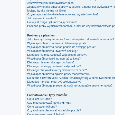
Jest wyświetlany nieprawidłowy czas!
Została wykonana zmiana strefy czasowej, a nadal jest wyświetlany n
Mojego języka nie ma na liście!
Czym są obrazki wyświetlane obok nazwy użytkownika?
Jak wyświetlić awatar?
Co to jest ranga i jak można ją zmienić?
Podczas próby wysłania wiadomości e-mail do użytkownika witryna pr
Problemy z pisaniem
Jak utworzyć nowy temat na forum lub wysłać odpowiedź w temacie?
W jaki sposób można zmienić lub usunąć post?
W jaki sposób można dodać podpis do swojego posta?
W jaki sposób można utworzyć ankietę?
Dlaczego nie można dodać więcej opcji ankiety?
W jaki sposób zmienić lub usunąć ankietę?
Dlaczego nie mam dostępu do forum?
Dlaczego nie mogę dodawać załączników?
Dlaczego otrzymałem/otrzymałam ostrzeżenie?
W jaki sposób można zgłosić posty moderatorowi?
Do czego służy przycisk “Zapisz” znajdujący się w oknie tworzenia t
Dlaczego mój post musi być akceptowany?
W jaki sposób mogę przesunąć swój temat na górę strony tematów?
Formatowanie i typy tematów
Co to jest BBCode?
Czy można używać języka HTML?
Co to są są emotikony?
Czy można umieszczać obrazki w poście?
Co to są ogłoszenia globalne?