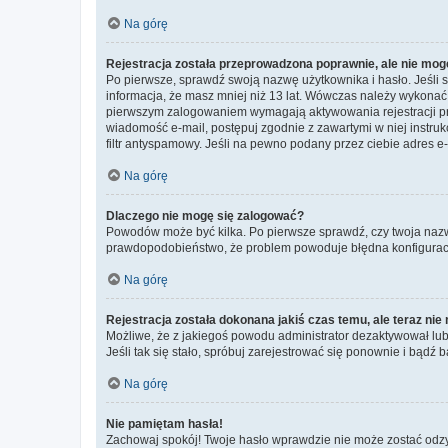
Na górę
Rejestracja została przeprowadzona poprawnie, ale nie mog
Po pierwsze, sprawdź swoją nazwę użytkownika i hasło. Jeśli 
informacja, że masz mniej niż 13 lat. Wówczas należy wykonać i
pierwszym zalogowaniem wymagają aktywowania rejestracji przez
wiadomość e-mail, postępuj zgodnie z zawartymi w niej instru
filtr antyspamowy. Jeśli na pewno podany przez ciebie adres e-
Na górę
Dlaczego nie mogę się zalogować?
Powodów może być kilka. Po pierwsze sprawdź, czy twoja nazwa u
prawdopodobieństwo, że problem powoduje błędna konfiguracja w
Na górę
Rejestracja została dokonana jakiś czas temu, ale teraz ni
Możliwe, że z jakiegoś powodu administrator dezaktywował lub u
Jeśli tak się stało, spróbuj zarejestrować się ponownie i bą
Na górę
Nie pamiętam hasła!
Zachowaj spokój! Twoje hasło wprawdzie nie może zostać odzys