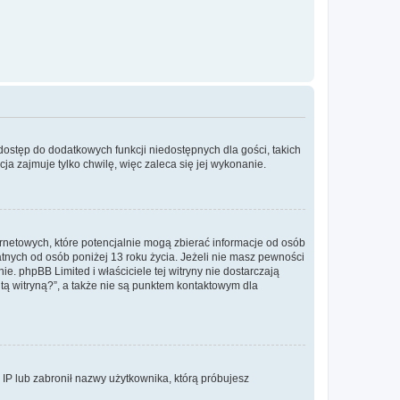
 dostęp do dodatkowych funkcji niedostępnych dla gości, takich
a zajmuje tylko chwilę, więc zaleca się jej wykonanie.
ernetowych, które potencjalnie mogą zbierać informacje od osób
tnych od osób poniżej 13 roku życia. Jeżeli nie masz pewności
e. phpBB Limited i właściciele tej witryny nie dostarczają
ą witryną?”, a także nie są punktem kontaktowym dla
s IP lub zabronił nazwy użytkownika, którą próbujesz