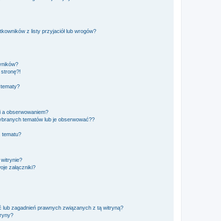
owników z listy przyjaciół lub wrogów?
yników?
stronę?!
 tematy?
ki a obserwowaniem?
ybranych tematów lub je obserwować??
, tematu?
 witrynie?
je załączniki?
 lub zagadnień prawnych związanych z tą witryną?
tryny?