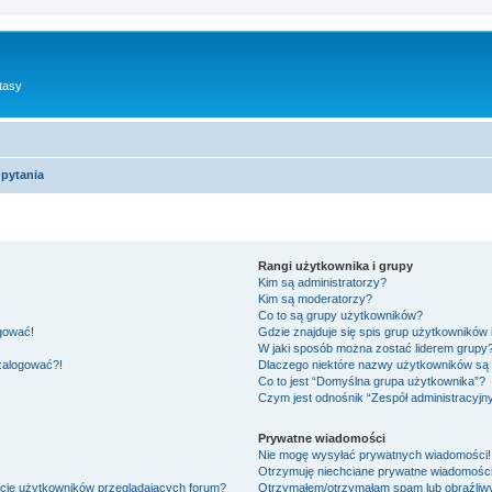
tasy
pytania
Rangi użytkownika i grupy
Kim są administratorzy?
Kim są moderatorzy?
Co to są grupy użytkowników?
ogować!
Gdzie znajduje się spis grup użytkowników
W jaki sposób można zostać liderem grupy
 zalogować?!
Dlaczego niektóre nazwy użytkowników są 
Co to jest “Domyślna grupa użytkownika”?
Czym jest odnośnik “Zespół administracyjn
Prywatne wiadomości
Nie mogę wysyłać prywatnych wiadomości!
Otrzymuję niechciane prywatne wiadomości
ście użytkowników przeglądających forum?
Otrzymałem/otrzymałam spam lub obraźliwy 