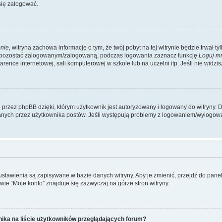
się zalogować.
nie
, witryna zachowa informację o tym, że twój pobyt na tej witrynie będzie trwał t
y pozostać zalogowanym/zalogowaną, podczas logowania zaznacz funkcję
Loguj m
ence internetowej, sali komputerowej w szkole lub na uczelni itp. Jeśli nie widzisz t
przez phpBB dzięki, którym użytkownik jest autoryzowany i logowany do witryny. D
zytanych przez użytkownika postów. Jeśli występują problemy z logowaniem/wylogo
 ustawienia są zapisywane w bazie danych witryny. Aby je zmienić, przejdź do p
ie “Moje konto” znajduje się zazwyczaj na górze stron witryny.
ika na liście użytkowników przeglądających forum?