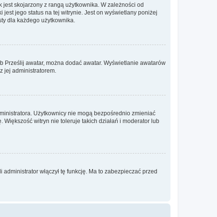
 jest skojarzony z rangą użytkownika. W zależności od
est jego status na tej witrynie. Jest on wyświetlany poniżej
sty dla każdego użytkownika.
lub Prześlij awatar, można dodać awatar. Wyświetlanie awatarów
z jej administratorem.
dministratora. Użytkownicy nie mogą bezpośrednio zmieniać
. Większość witryn nie toleruje takich działań i moderator lub
 administrator włączył tę funkcję. Ma to zabezpieczać przed