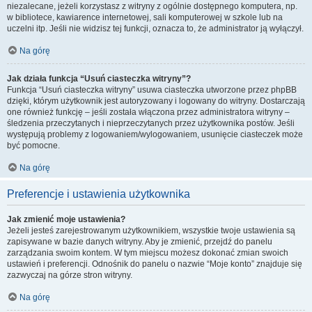
niezalecane, jeżeli korzystasz z witryny z ogólnie dostępnego komputera, np.
w bibliotece, kawiarence internetowej, sali komputerowej w szkole lub na
uczelni itp. Jeśli nie widzisz tej funkcji, oznacza to, że administrator ją wyłączył.
Na górę
Jak działa funkcja “Usuń ciasteczka witryny”?
Funkcja “Usuń ciasteczka witryny” usuwa ciasteczka utworzone przez phpBB
dzięki, którym użytkownik jest autoryzowany i logowany do witryny. Dostarczają
one również funkcję – jeśli została włączona przez administratora witryny –
śledzenia przeczytanych i nieprzeczytanych przez użytkownika postów. Jeśli
występują problemy z logowaniem/wylogowaniem, usunięcie ciasteczek może
być pomocne.
Na górę
Preferencje i ustawienia użytkownika
Jak zmienić moje ustawienia?
Jeżeli jesteś zarejestrowanym użytkownikiem, wszystkie twoje ustawienia są
zapisywane w bazie danych witryny. Aby je zmienić, przejdź do panelu
zarządzania swoim kontem. W tym miejscu możesz dokonać zmian swoich
ustawień i preferencji. Odnośnik do panelu o nazwie “Moje konto” znajduje się
zazwyczaj na górze stron witryny.
Na górę