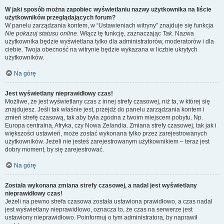
W jaki sposób można zapobiec wyświetlaniu nazwy użytkownika na liście
użytkowników przeglądających forum?
W panelu zarządzania kontem, w “Ustawieniach witryny” znajduje się funkcja
Nie pokazuj statusu online
. Włącz tę funkcję, zaznaczając
Tak
. Nazwa
użytkownika będzie wyświetlana tylko dla administratorów, moderatorów i dla
ciebie. Twoja obecność na witrynie będzie wykazana w liczbie ukrytych
użytkowników.
Na górę
Jest wyświetlany nieprawidłowy czas!
Możliwe, że jest wyświetlany czas z innej strefy czasowej, niż ta, w której się
znajdujesz. Jeśli tak właśnie jest, przejdź do panelu zarządzania kontem i
zmień strefę czasową, tak aby była zgodna z twoim miejscem pobytu. Np.
Europa centralna, Afryka, czy Nowa Zelandia. Zmiana strefy czasowej, tak jak i
większości ustawień, może zostać wykonana tylko przez zarejestrowanych
użytkowników. Jeżeli nie jesteś zarejestrowanym użytkownikiem – teraz jest
dobry moment, by się zarejestrować.
Na górę
Została wykonana zmiana strefy czasowej, a nadal jest wyświetlany
nieprawidłowy czas!
Jeżeli na pewno strefa czasowa została ustawiona prawidłowo, a czas nadal
jest wyświetlany nieprawidłowo, oznacza to, że czas na serwerze jest
ustawiony nieprawidłowo. Poinformuj o tym administratora, by naprawił