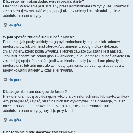
Dlaczego nie można dodać więcej opcji ankiety?
Limit opcji w ankiecie jest ustalany przez administratora witryny. Jeśli uważasz,
że potrzebujesz wstawić więcej opcji niż dozwolony limit, skontaktuj się z
administratorem witryny.
Na górę
W jaki sposób zmienić lub usunąć ankietę?
Podobnie, jak posty, ankiety mogą być zmieniane tylko przez ich autorów,
moderatorów lub administratorów. Aby zmienić ankietę, należy dokonać
zmiany pierwszego posta w wątku, z którym zawsze związana jest ankieta.
Jeśli nikt jeszcze nie oddał głosu w ankiecie, jej autor może usunąć ankietę lub
zmienić jej opcje. Jednakże, jeśli w ankiecie zostały już oddane głosy, tylko
moderatorzy lub administratorzy mogą ją zmienić, lub usunąć. Zapobiega to
modyfikowaniu ankiety w czasie jej trwania.
Na górę
Dlaczego nie mam dostępu do forum?
Niektóre fora mogą być dostępne tylko dla określonych grup lub użytkowników.
Aby przeglądać, czytać, pisać na nich lub wykonywać inne operacje, musisz
mieć odpowiednie uprawnienia. Skontaktuj się z moderatorem lub
administratorem witryny, aby ci je przydzielił.
Na górę
Dlaczego nie mogę dodawać załączników?