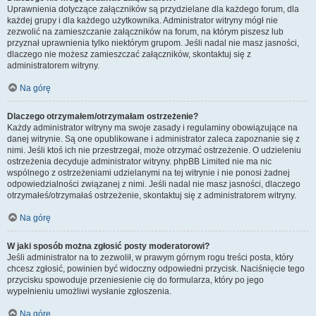
Uprawnienia dotyczące załączników są przydzielane dla każdego forum, dla
każdej grupy i dla każdego użytkownika. Administrator witryny mógł nie
zezwolić na zamieszczanie załączników na forum, na którym piszesz lub
przyznał uprawnienia tylko niektórym grupom. Jeśli nadal nie masz jasności,
dlaczego nie możesz zamieszczać załączników, skontaktuj się z
administratorem witryny.
Na górę
Dlaczego otrzymałem/otrzymałam ostrzeżenie?
Każdy administrator witryny ma swoje zasady i regulaminy obowiązujące na
danej witrynie. Są one opublikowane i administrator zaleca zapoznanie się z
nimi. Jeśli ktoś ich nie przestrzegał, może otrzymać ostrzeżenie. O udzieleniu
ostrzeżenia decyduje administrator witryny. phpBB Limited nie ma nic
wspólnego z ostrzeżeniami udzielanymi na tej witrynie i nie ponosi żadnej
odpowiedzialności związanej z nimi. Jeśli nadal nie masz jasności, dlaczego
otrzymałeś/otrzymałaś ostrzeżenie, skontaktuj się z administratorem witryny.
Na górę
W jaki sposób można zgłosić posty moderatorowi?
Jeśli administrator na to zezwolił, w prawym górnym rogu treści posta, który
chcesz zgłosić, powinien być widoczny odpowiedni przycisk. Naciśnięcie tego
przycisku spowoduje przeniesienie cię do formularza, który po jego
wypełnieniu umożliwi wysłanie zgłoszenia.
Na górę