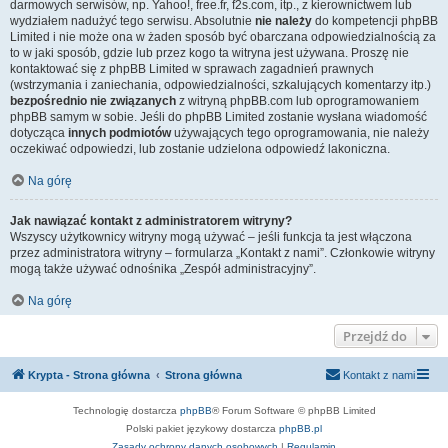
darmowych serwisów, np. Yahoo!, free.fr, f2s.com, itp., z kierownictwem lub
wydziałem nadużyć tego serwisu. Absolutnie
nie należy
do kompetencji phpBB
Limited i nie może ona w żaden sposób być obarczana odpowiedzialnością za
to w jaki sposób, gdzie lub przez kogo ta witryna jest używana. Proszę nie
kontaktować się z phpBB Limited w sprawach zagadnień prawnych
(wstrzymania i zaniechania, odpowiedzialności, szkalujących komentarzy itp.)
bezpośrednio nie związanych
z witryną phpBB.com lub oprogramowaniem
phpBB samym w sobie. Jeśli do phpBB Limited zostanie wysłana wiadomość
dotycząca
innych podmiotów
używających tego oprogramowania, nie należy
oczekiwać odpowiedzi, lub zostanie udzielona odpowiedź lakoniczna.
Na górę
Jak nawiązać kontakt z administratorem witryny?
Wszyscy użytkownicy witryny mogą używać – jeśli funkcja ta jest włączona
przez administratora witryny – formularza „Kontakt z nami”. Członkowie witryny
mogą także używać odnośnika „Zespół administracyjny”.
Na górę
Przejdź do
Krypta - Strona główna
Strona główna
Kontakt z nami
Technologię dostarcza
phpBB
® Forum Software © phpBB Limited
Polski pakiet językowy dostarcza
phpBB.pl
Zasady ochrony danych osobowych
|
Regulamin