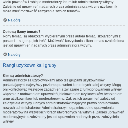
wielu powodów i robią to moderatorzy forum lub administratorzy witryny.
Zależnie od uprawnień nadanych przez administratora witryny użytkownik
może mieć możliwość zamykania swoich tematów.
Na górę
Co to są ikony tematu?
Ikony tematu są obrazkami wybieranymi przez autora tematu skojarzonymi z
postami – sugerują ich treść. Możliwość korzystania z ikon tematu uzależniona
jest od uprawnień nadanych przez administratora witryny.
Na górę
Rangi użytkownika i grupy
Kim są administratorzy?
Administratorzy są użytkownikami albo też grupami użytkowników
posiadającymi najwyższy poziom uprawnień kontrolnych całej witryny. Mogą
oni kontrolować wszystkie zagadnienia związane z funkcjonowaniem witryny
włącznie z nadawaniem uprawnień, blokowaniem użytkowników, tworzeniem
grup użytkowników lub moderatorów itp. Zakres ich uprawnień zależy od
założyciela witryny i innych administratorów mających prawo nominowania
nowych administratorów. Administratorzy mogą mieć pełne uprawnienia
moderatorów na wszystkich forach utworzonych na witrynie. Zakres uprawnień
moderacyjnych uzależniony jest od uprawnień nadanych przez założyciela
witryny.