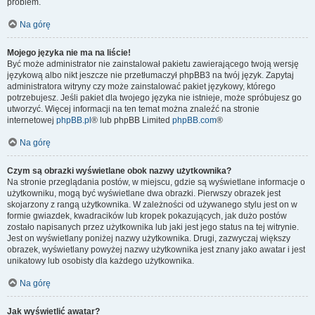
problem.
Na górę
Mojego języka nie ma na liście!
Być może administrator nie zainstalował pakietu zawierającego twoją wersję
językową albo nikt jeszcze nie przetłumaczył phpBB3 na twój język. Zapytaj
administratora witryny czy może zainstalować pakiet językowy, którego
potrzebujesz. Jeśli pakiet dla twojego języka nie istnieje, może spróbujesz go
utworzyć. Więcej informacji na ten temat można znaleźć na stronie
internetowej
phpBB.pl
® lub phpBB Limited
phpBB.com
®
Na górę
Czym są obrazki wyświetlane obok nazwy użytkownika?
Na stronie przeglądania postów, w miejscu, gdzie są wyświetlane informacje o
użytkowniku, mogą być wyświetlane dwa obrazki. Pierwszy obrazek jest
skojarzony z rangą użytkownika. W zależności od używanego stylu jest on w
formie gwiazdek, kwadracików lub kropek pokazujących, jak dużo postów
zostało napisanych przez użytkownika lub jaki jest jego status na tej witrynie.
Jest on wyświetlany poniżej nazwy użytkownika. Drugi, zazwyczaj większy
obrazek, wyświetlany powyżej nazwy użytkownika jest znany jako awatar i jest
unikatowy lub osobisty dla każdego użytkownika.
Na górę
Jak wyświetlić awatar?