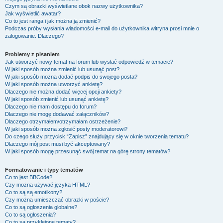
Czym są obrazki wyświetlane obok nazwy użytkownika?
Jak wyświetlić awatar?
Co to jest ranga i jak można ją zmienić?
Podczas próby wysłania wiadomości e-mail do użytkownika witryna prosi mnie o
zalogowanie. Dlaczego?
Problemy z pisaniem
Jak utworzyć nowy temat na forum lub wysłać odpowiedź w temacie?
W jaki sposób można zmienić lub usunąć post?
W jaki sposób można dodać podpis do swojego posta?
W jaki sposób można utworzyć ankietę?
Dlaczego nie można dodać więcej opcji ankiety?
W jaki sposób zmienić lub usunąć ankietę?
Dlaczego nie mam dostępu do forum?
Dlaczego nie mogę dodawać załączników?
Dlaczego otrzymałem/otrzymałam ostrzeżenie?
W jaki sposób można zgłosić posty moderatorowi?
Do czego służy przycisk “Zapisz” znajdujący się w oknie tworzenia tematu?
Dlaczego mój post musi być akceptowany?
W jaki sposób mogę przesunąć swój temat na górę strony tematów?
Formatowanie i typy tematów
Co to jest BBCode?
Czy można używać języka HTML?
Co to są są emotikony?
Czy można umieszczać obrazki w poście?
Co to są ogłoszenia globalne?
Co to są ogłoszenia?
Co to są przyklejone tematy?