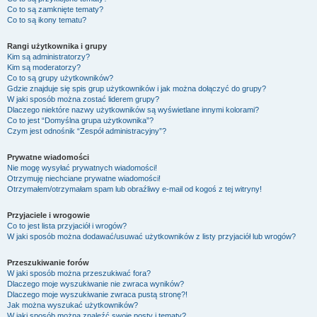
Co to są zamknięte tematy?
Co to są ikony tematu?
Rangi użytkownika i grupy
Kim są administratorzy?
Kim są moderatorzy?
Co to są grupy użytkowników?
Gdzie znajduje się spis grup użytkowników i jak można dołączyć do grupy?
W jaki sposób można zostać liderem grupy?
Dlaczego niektóre nazwy użytkowników są wyświetlane innymi kolorami?
Co to jest “Domyślna grupa użytkownika”?
Czym jest odnośnik “Zespół administracyjny”?
Prywatne wiadomości
Nie mogę wysyłać prywatnych wiadomości!
Otrzymuję niechciane prywatne wiadomości!
Otrzymałem/otrzymałam spam lub obraźliwy e-mail od kogoś z tej witryny!
Przyjaciele i wrogowie
Co to jest lista przyjaciół i wrogów?
W jaki sposób można dodawać/usuwać użytkowników z listy przyjaciół lub wrogów?
Przeszukiwanie forów
W jaki sposób można przeszukiwać fora?
Dlaczego moje wyszukiwanie nie zwraca wyników?
Dlaczego moje wyszukiwanie zwraca pustą stronę?!
Jak można wyszukać użytkowników?
W jaki sposób można znaleźć swoje posty i tematy?