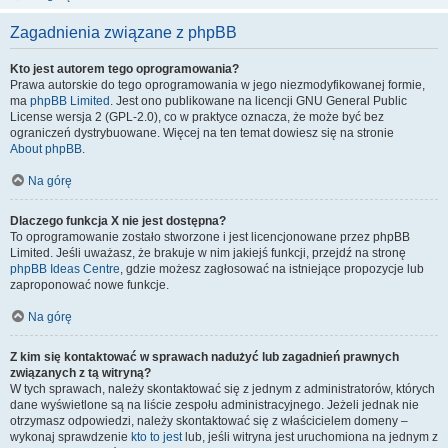
Zagadnienia związane z phpBB
Kto jest autorem tego oprogramowania?
Prawa autorskie do tego oprogramowania w jego niezmodyfikowanej formie,
ma
phpBB Limited
. Jest ono publikowane na licencji GNU General Public
License wersja 2 (GPL-2.0), co w praktyce oznacza, że może być bez
ograniczeń dystrybuowane. Więcej na ten temat dowiesz się na stronie
About phpBB
.
Na górę
Dlaczego funkcja X nie jest dostępna?
To oprogramowanie zostało stworzone i jest licencjonowane przez phpBB
Limited. Jeśli uważasz, że brakuje w nim jakiejś funkcji, przejdź na stronę
phpBB Ideas Centre
, gdzie możesz zagłosować na istniejące propozycje lub
zaproponować nowe funkcje.
Na górę
Z kim się kontaktować w sprawach nadużyć lub zagadnień prawnych
związanych z tą witryną?
W tych sprawach, należy skontaktować się z jednym z administratorów, których
dane wyświetlone są na liście zespołu administracyjnego. Jeżeli jednak nie
otrzymasz odpowiedzi, należy skontaktować się z właścicielem domeny –
wykonaj sprawdzenie
kto to jest
lub, jeśli witryna jest uruchomiona na jednym z