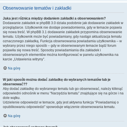
Obserwowanie tematów i zakładki
Jaka jest różnica między dodaniem zakładki a obserwowaniem?
Dodawanie zakładek w phpBB 3.0 działa podobnie jak dodawanie zakładek w
przeglądarce. Użytkownik nie dostaje powiadomienia, gdy w temacie pojawia
się nowa treść. W phpBB 3.1 dodawanie zakładek przypomina obserwowanie
tematu. Użytkownik może być powiadamiany, gdy nastąpi aktualizacja tematu
oznaczonego zakładką. Funkcja obserwowania powiadamia użytkownika – w
wybrany przez niego sposób – gdy w obserwowanym temacie bądź forum
pojawiła się nowa treść. Sposoby powiadamiania dla zakładek i
obserwowanych elementów można konfigurować w panelu użytkownika na
karcie „Ustawienia witryny”.
Na górę
W jaki sposób można dodać zakładkę do wybranych tematów lub je
obserwować??
Aby dodać zakładkę do wybranego tematu lub go obserwować, należy kliknąć
odpowiedni odnośnik w menu “Narzędzia tematu” znajdujące się na górze i na
dole wątku.
Udzielenie odpowiedzi w temacie, gdy jest aktywna funkcja “Powiadamiaj o
opublikowaniu odpowiedzi” spowoduje włączenie obserwowania tematu.
Na górę