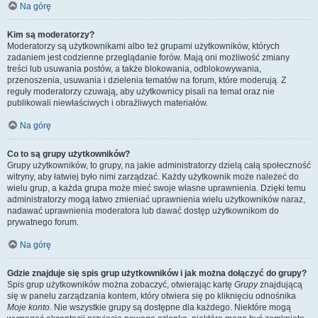
Na górę
Kim są moderatorzy?
Moderatorzy są użytkownikami albo też grupami użytkowników, których
zadaniem jest codzienne przeglądanie forów. Mają oni możliwość zmiany
treści lub usuwania postów, a także blokowania, odblokowywania,
przenoszenia, usuwania i dzielenia tematów na forum, które moderują. Z
reguły moderatorzy czuwają, aby użytkownicy pisali na temat oraz nie
publikowali niewłaściwych i obraźliwych materiałów.
Na górę
Co to są grupy użytkowników?
Grupy użytkowników, to grupy, na jakie administratorzy dzielą całą społeczność
witryny, aby łatwiej było nimi zarządzać. Każdy użytkownik może należeć do
wielu grup, a każda grupa może mieć swoje własne uprawnienia. Dzięki temu
administratorzy mogą łatwo zmieniać uprawnienia wielu użytkowników naraz,
nadawać uprawnienia moderatora lub dawać dostęp użytkownikom do
prywatnego forum.
Na górę
Gdzie znajduje się spis grup użytkowników i jak można dołączyć do grupy?
Spis grup użytkowników można zobaczyć, otwierając kartę
Grupy
znajdującą
się w panelu zarządzania kontem, który otwiera się po kliknięciu odnośnika
Moje konto
. Nie wszystkie grupy są dostępne dla każdego. Niektóre mogą