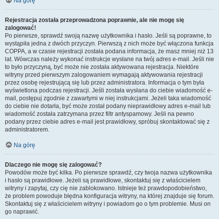
Na górę
Rejestracja została przeprowadzona poprawnie, ale nie mogę się
zalogować!
Po pierwsze, sprawdź swoją nazwę użytkownika i hasło. Jeśli są poprawne, to
wystąpiła jedna z dwóch przyczyn. Pierwszą z nich może być włączona funkcja
COPPA, a w czasie rejestracji została podana informacja, że masz mniej niż 13
lat. Wówczas należy wykonać instrukcje wysłane na twój adres e-mail. Jeśli nie
to było przyczyną, być może nie została aktywowana rejestracja. Niektóre
witryny przed pierwszym zalogowaniem wymagają aktywowania rejestracji
przez osobę rejestrującą się lub przez administratora. Informacja o tym była
wyświetlona podczas rejestracji. Jeśli została wysłana do ciebie wiadomość e-
mail, postępuj zgodnie z zawartymi w niej instrukcjami. Jeżeli taka wiadomość
do ciebie nie dotarła, być może został podany nieprawidłowy adres e-mail lub
wiadomość została zatrzymana przez filtr antyspamowy. Jeśli na pewno
podany przez ciebie adres e-mail jest prawidłowy, spróbuj skontaktować się z
administratorem.
Na górę
Dlaczego nie mogę się zalogować?
Powodów może być kilka. Po pierwsze sprawdź, czy twoja nazwa użytkownika
i hasło są prawidłowe. Jeżeli są prawidłowe, skontaktuj się z właścicielem
witryny i zapytaj, czy cię nie zablokowano. Istnieje też prawdopodobieństwo,
że problem powoduje błędna konfiguracja witryny, na której znajduje się forum.
Skontaktuj się z właścicielem witryny i powiadom go o tym problemie. Musi on
go naprawić.