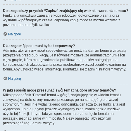
Do czego służy przycisk “Zapisz” znajdujący się w oknie tworzenia tematu?
Funkcja ta umożliwia zapisanie kopii roboczej i dokończenie pisania oraz
wysłanie w późniejszym czasie. Zapisaną kopię roboczą można wczytać z
poziomu panelu użytkownika.
Na górę
Dlaczego mój post musi być akceptowany?
Administrator witryny mógł zadecydować, że posty na danym forum wymagają
przejrzenia przed publikacją. Jest również możliwe, że administrator umieścił
cię w grupie, która ma ograniczenia publikowania postów polegające na
konieczności ich akceptowania przez moderatorów przed opublikowaniem na
forum. Aby uzyskać więcej informacji, skontaktuj się z administratorem witryny.
Na górę
W jaki sposób mogę przesunąć swój temat na górę strony tematów?
Klikając odnośnik “Przesuń temat w górę”, znajdujący się w widoku tematu
zazwyczaj na dole strony, możesz przesunąć go na samą górę pierwszej
strony forum. Jeśli nie widać takiego odnośnika, oznacza to, że funkcja ta jest
wyłączona lub nie upłynął jeszcze wymagany czas, zanim będzie możliwe
użycie tej funkcji. Innym, łatwym sposobem na przesunięcie tematu na
początek, jest napisanie w nim posta. Należy pamiętać, aby przy tym
przestrzegać regulaminu witryny.