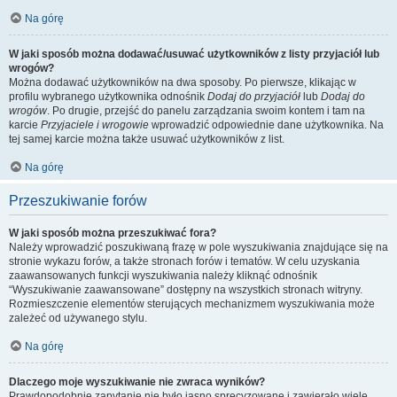
Na górę
W jaki sposób można dodawać/usuwać użytkowników z listy przyjaciół lub
wrogów?
Można dodawać użytkowników na dwa sposoby. Po pierwsze, klikając w
profilu wybranego użytkownika odnośnik
Dodaj do przyjaciół
lub
Dodaj do
wrogów
. Po drugie, przejść do panelu zarządzania swoim kontem i tam na
karcie
Przyjaciele i wrogowie
wprowadzić odpowiednie dane użytkownika. Na
tej samej karcie można także usuwać użytkowników z list.
Na górę
Przeszukiwanie forów
W jaki sposób można przeszukiwać fora?
Należy wprowadzić poszukiwaną frazę w pole wyszukiwania znajdujące się na
stronie wykazu forów, a także stronach forów i tematów. W celu uzyskania
zaawansowanych funkcji wyszukiwania należy kliknąć odnośnik
“Wyszukiwanie zaawansowane” dostępny na wszystkich stronach witryny.
Rozmieszczenie elementów sterujących mechanizmem wyszukiwania może
zależeć od używanego stylu.
Na górę
Dlaczego moje wyszukiwanie nie zwraca wyników?
Prawdopodobnie zapytanie nie było jasno sprecyzowane i zawierało wiele