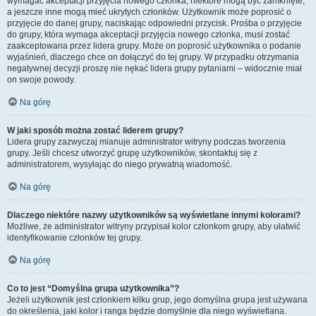
wymagać akceptacji przyjęcia nowego członka, niektóre mogą być zamknięte,
a jeszcze inne mogą mieć ukrytych członków. Użytkownik może poprosić o
przyjęcie do danej grupy, naciskając odpowiedni przycisk. Prośba o przyjęcie
do grupy, która wymaga akceptacji przyjęcia nowego członka, musi zostać
zaakceptowana przez lidera grupy. Może on poprosić użytkownika o podanie
wyjaśnień, dlaczego chce on dołączyć do tej grupy. W przypadku otrzymania
negatywnej decyzji proszę nie nękać lidera grupy pytaniami – widocznie miał
on swoje powody.
Na górę
W jaki sposób można zostać liderem grupy?
Lidera grupy zazwyczaj mianuje administrator witryny podczas tworzenia
grupy. Jeśli chcesz utworzyć grupę użytkowników, skontaktuj się z
administratorem, wysyłając do niego prywatną wiadomość.
Na górę
Dlaczego niektóre nazwy użytkowników są wyświetlane innymi kolorami?
Możliwe, że administrator witryny przypisał kolor członkom grupy, aby ułatwić
identyfikowanie członków tej grupy.
Na górę
Co to jest “Domyślna grupa użytkownika”?
Jeżeli użytkownik jest członkiem kilku grup, jego domyślna grupa jest używana
do określenia, jaki kolor i ranga będzie domyślnie dla niego wyświetlana.