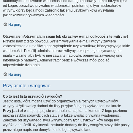
automatyczne usuwanie wiadomości od danego nadawcy. Jeżeli otrzymujesz
od kogoś obraźliwe prywatne wiadomości, poinformuj o tym moderatorów
witryny, którzy będą mogli zabronić takiemu użytkownikowi wysyłania
jakichkolwiek prywatnych wiadomości.
Na górę
Otrzymałem/otrzymałam spam lub obraźliwy e-mail od kogoś z tej witryny!
Przykro nam z tego powodu. System wysyłania e-maili witryny zawiera
zabezpieczenia umożliwiające wytropienie użytkowników, którzy wysyłają takie
wiadomości. Prześlij administratorowi witryny pełną kopię otrzymanego e-
maila – ważne, aby były w niej zawarte nagłówki, ponieważ zawierają one
informacje o nadawcy. Administrator będzie wówczas mógł podjąć
odpowiednie działania.
Na górę
Przyjaciele i wrogowie
Co to jest lista przyjaciół i wrogów?
Jest to lista, którą można użyć do organizowania różnych użytkowników
witryny. Użytkownicy dodani do listy przyjaciół będą wyświetleni na karcie
Przyjaciele
znajdującej się w panelu zarządzania kontem. Z tego poziomu
można szybko sprawdzić ich status, a także wysłać prywatną wiadomość.
Zależnie od używanego stylu witryny, posty tych użytkowników mogą być
wyróżniane. Jeśli użytkownik zostanie dodany do listy wrogów, wszystkie posty
przez niego napisane domyślnie nie będą wyświetlane.