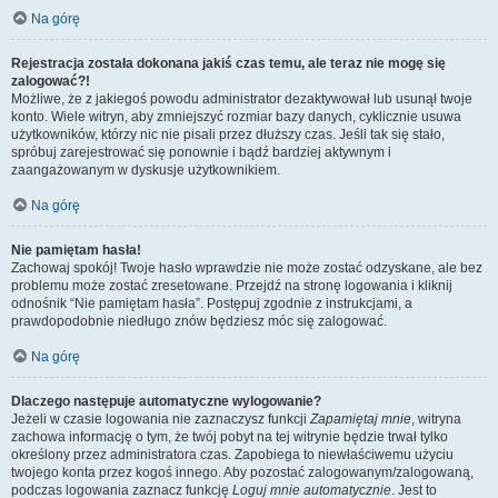
Na górę
Rejestracja została dokonana jakiś czas temu, ale teraz nie mogę się
zalogować?!
Możliwe, że z jakiegoś powodu administrator dezaktywował lub usunął twoje
konto. Wiele witryn, aby zmniejszyć rozmiar bazy danych, cyklicznie usuwa
użytkowników, którzy nic nie pisali przez dłuższy czas. Jeśli tak się stało,
spróbuj zarejestrować się ponownie i bądź bardziej aktywnym i
zaangażowanym w dyskusje użytkownikiem.
Na górę
Nie pamiętam hasła!
Zachowaj spokój! Twoje hasło wprawdzie nie może zostać odzyskane, ale bez
problemu może zostać zresetowane. Przejdź na stronę logowania i kliknij
odnośnik “Nie pamiętam hasła”. Postępuj zgodnie z instrukcjami, a
prawdopodobnie niedługo znów będziesz móc się zalogować.
Na górę
Dlaczego następuje automatyczne wylogowanie?
Jeżeli w czasie logowania nie zaznaczysz funkcji
Zapamiętaj mnie
, witryna
zachowa informację o tym, że twój pobyt na tej witrynie będzie trwał tylko
określony przez administratora czas. Zapobiega to niewłaściwemu użyciu
twojego konta przez kogoś innego. Aby pozostać zalogowanym/zalogowaną,
podczas logowania zaznacz funkcję
Loguj mnie automatycznie
. Jest to