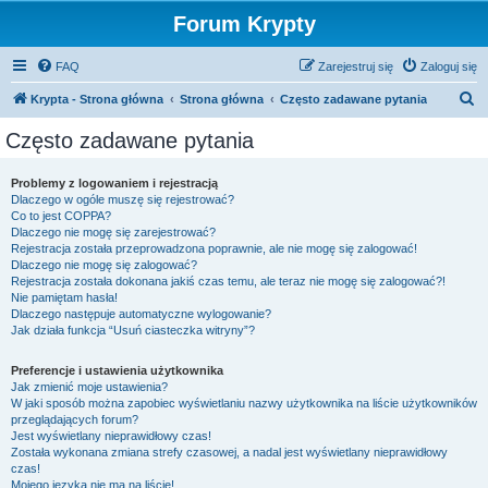
Forum Krypty
FAQ
Zarejestruj się
Zaloguj się
S
Krypta - Strona główna
Strona główna
Często zadawane pytania
z
Często zadawane pytania
u
k
Problemy z logowaniem i rejestracją
Dlaczego w ogóle muszę się rejestrować?
a
Co to jest COPPA?
j
Dlaczego nie mogę się zarejestrować?
Rejestracja została przeprowadzona poprawnie, ale nie mogę się zalogować!
Dlaczego nie mogę się zalogować?
Rejestracja została dokonana jakiś czas temu, ale teraz nie mogę się zalogować?!
Nie pamiętam hasła!
Dlaczego następuje automatyczne wylogowanie?
Jak działa funkcja “Usuń ciasteczka witryny”?
Preferencje i ustawienia użytkownika
Jak zmienić moje ustawienia?
W jaki sposób można zapobiec wyświetlaniu nazwy użytkownika na liście użytkowników
przeglądających forum?
Jest wyświetlany nieprawidłowy czas!
Została wykonana zmiana strefy czasowej, a nadal jest wyświetlany nieprawidłowy
czas!
Mojego języka nie ma na liście!