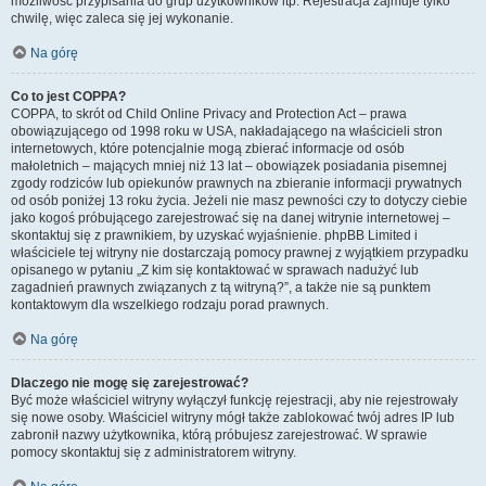
możliwość przypisania do grup użytkowników itp. Rejestracja zajmuje tylko
chwilę, więc zaleca się jej wykonanie.
Na górę
Co to jest COPPA?
COPPA, to skrót od Child Online Privacy and Protection Act – prawa
obowiązującego od 1998 roku w USA, nakładającego na właścicieli stron
internetowych, które potencjalnie mogą zbierać informacje od osób
małoletnich – mających mniej niż 13 lat – obowiązek posiadania pisemnej
zgody rodziców lub opiekunów prawnych na zbieranie informacji prywatnych
od osób poniżej 13 roku życia. Jeżeli nie masz pewności czy to dotyczy ciebie
jako kogoś próbującego zarejestrować się na danej witrynie internetowej –
skontaktuj się z prawnikiem, by uzyskać wyjaśnienie. phpBB Limited i
właściciele tej witryny nie dostarczają pomocy prawnej z wyjątkiem przypadku
opisanego w pytaniu „Z kim się kontaktować w sprawach nadużyć lub
zagadnień prawnych związanych z tą witryną?”, a także nie są punktem
kontaktowym dla wszelkiego rodzaju porad prawnych.
Na górę
Dlaczego nie mogę się zarejestrować?
Być może właściciel witryny wyłączył funkcję rejestracji, aby nie rejestrowały
się nowe osoby. Właściciel witryny mógł także zablokować twój adres IP lub
zabronił nazwy użytkownika, którą próbujesz zarejestrować. W sprawie
pomocy skontaktuj się z administratorem witryny.