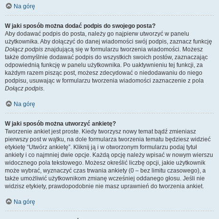
Na górę
W jaki sposób można dodać podpis do swojego posta?
Aby dodawać podpis do posta, należy go najpierw utworzyć w panelu
użytkownika. Aby dołączyć do danej wiadomości swój podpis, zaznacz funkcję
Dołącz podpis
znajdującą się w formularzu tworzenia wiadomości. Możesz
także domyślnie dodawać podpis do wszystkich swoich postów, zaznaczając
odpowiednią funkcję w panelu użytkownika. Po uaktywnieniu tej funkcji, za
każdym razem pisząc post, możesz zdecydować o niedodawaniu do niego
podpisu, usuwając w formularzu tworzenia wiadomości zaznaczenie z pola
Dołącz podpis
.
Na górę
W jaki sposób można utworzyć ankietę?
Tworzenie ankiet jest proste. Kiedy tworzysz nowy temat bądź zmieniasz
pierwszy post w wątku, na dole formularza tworzenia tematu będziesz widzieć
etykietę “Utwórz ankietę”. Kliknij ją i w otworzonym formularzu podaj tytuł
ankiety i co najmniej dwie opcje. Każdą opcję należy wpisać w nowym wierszu
widocznego pola tekstowego. Możesz określić liczbę opcji, jakie użytkownik
może wybrać, wyznaczyć czas trwania ankiety (0 – bez limitu czasowego), a
także umożliwić użytkownikom zmianę wcześniej oddanego głosu. Jeśli nie
widzisz etykiety, prawdopodobnie nie masz uprawnień do tworzenia ankiet.
Na górę