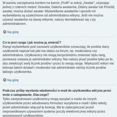
W panelu zarządzania kontem na karcie „Profil” w sekcji „Awatar”, używając
jednej z czterech metod: Gravatar, Galeria awatarów, Zdalny awatar lub Prześlij
awatar, można dodać awatar. Wyświetlanie awatarów i sposób ich
wyświetlania są uzależnione od administratora witryny. Jeśli nie można
używać awatarów na danej witrynie, należy skontaktować się z jej
administratorem.
Na górę
Co to jest ranga i jak można ją zmienić?
Rangi wyświetlane pod nazwami użytkowników oznaczają, ile postów dany
użytkownik napisał lub jaki ma status na forum, np. moderatora czy
administratora. Użytkownicy nie mogą bezpośrednio zmieniać stylu rang,
ponieważ ustawia je administrator witryny. Nie należy pisać postów tylko po to,
aby zwiększyć swój licznik postów i przez to swoją rangę. Większość witryn nie
toleruje takich działań i moderator lub administrator obniży licznik postów
takiego użytkownika.
Na górę
Podczas próby wysłania wiadomości e-mail do użytkownika witryna prosi
mnie o zalogowanie. Dlaczego?
Tylko zarejestrowani użytkownicy mogą wysyłać e-maile do innych
użytkowników przez wbudowany formularz wysyłania e-maili i tylko wtedy,
jeżeli administrator włączył tę funkcję. Ma to zabezpieczać przed
nieprawidłowym używaniem systemu poczty elektronicznej witryny przez
anonimowych użytkowników.