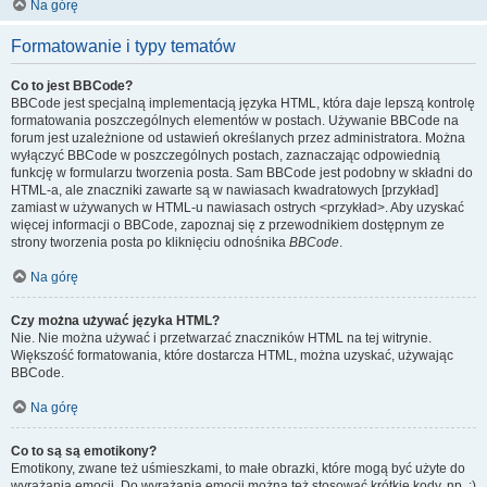
Na górę
Formatowanie i typy tematów
Co to jest BBCode?
BBCode jest specjalną implementacją języka HTML, która daje lepszą kontrolę
formatowania poszczególnych elementów w postach. Używanie BBCode na
forum jest uzależnione od ustawień określanych przez administratora. Można
wyłączyć BBCode w poszczególnych postach, zaznaczając odpowiednią
funkcję w formularzu tworzenia posta. Sam BBCode jest podobny w składni do
HTML-a, ale znaczniki zawarte są w nawiasach kwadratowych [przykład]
zamiast w używanych w HTML-u nawiasach ostrych <przykład>. Aby uzyskać
więcej informacji o BBCode, zapoznaj się z przewodnikiem dostępnym ze
strony tworzenia posta po kliknięciu odnośnika
BBCode
.
Na górę
Czy można używać języka HTML?
Nie. Nie można używać i przetwarzać znaczników HTML na tej witrynie.
Większość formatowania, które dostarcza HTML, można uzyskać, używając
BBCode.
Na górę
Co to są są emotikony?
Emotikony, zwane też uśmieszkami, to małe obrazki, które mogą być użyte do
wyrażania emocji. Do wyrażania emocji można też stosować krótkie kody, np. :)