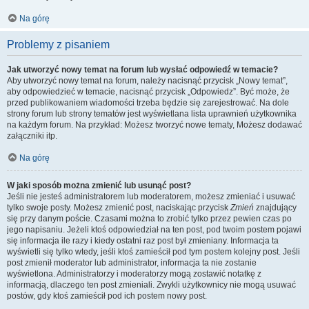
Na górę
Problemy z pisaniem
Jak utworzyć nowy temat na forum lub wysłać odpowiedź w temacie?
Aby utworzyć nowy temat na forum, należy nacisnąć przycisk „Nowy temat”,
aby odpowiedzieć w temacie, nacisnąć przycisk „Odpowiedz”. Być może, że
przed publikowaniem wiadomości trzeba będzie się zarejestrować. Na dole
strony forum lub strony tematów jest wyświetlana lista uprawnień użytkownika
na każdym forum. Na przykład: Możesz tworzyć nowe tematy, Możesz dodawać
załączniki itp.
Na górę
W jaki sposób można zmienić lub usunąć post?
Jeśli nie jesteś administratorem lub moderatorem, możesz zmieniać i usuwać
tylko swoje posty. Możesz zmienić post, naciskając przycisk
Zmień
znajdujący
się przy danym poście. Czasami można to zrobić tylko przez pewien czas po
jego napisaniu. Jeżeli ktoś odpowiedział na ten post, pod twoim postem pojawi
się informacja ile razy i kiedy ostatni raz post był zmieniany. Informacja ta
wyświetli się tylko wtedy, jeśli ktoś zamieścił pod tym postem kolejny post. Jeśli
post zmienił moderator lub administrator, informacja ta nie zostanie
wyświetlona. Administratorzy i moderatorzy mogą zostawić notatkę z
informacją, dlaczego ten post zmieniali. Zwykli użytkownicy nie mogą usuwać
postów, gdy ktoś zamieścił pod ich postem nowy post.