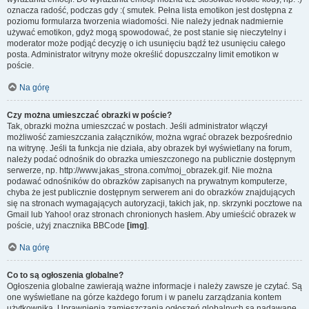
oznacza radość, podczas gdy :( smutek. Pełna lista emotikon jest dostępna z
poziomu formularza tworzenia wiadomości. Nie należy jednak nadmiernie
używać emotikon, gdyż mogą spowodować, że post stanie się nieczytelny i
moderator może podjąć decyzję o ich usunięciu bądź też usunięciu całego
posta. Administrator witryny może określić dopuszczalny limit emotikon w
poście.
Na górę
Czy można umieszczać obrazki w poście?
Tak, obrazki można umieszczać w postach. Jeśli administrator włączył
możliwość zamieszczania załączników, można wgrać obrazek bezpośrednio
na witrynę. Jeśli ta funkcja nie działa, aby obrazek był wyświetlany na forum,
należy podać odnośnik do obrazka umieszczonego na publicznie dostępnym
serwerze, np. http://www.jakas_strona.com/moj_obrazek.gif. Nie można
podawać odnośników do obrazków zapisanych na prywatnym komputerze,
chyba że jest publicznie dostępnym serwerem ani do obrazków znajdujących
się na stronach wymagających autoryzacji, takich jak, np. skrzynki pocztowe na
Gmail lub Yahoo! oraz stronach chronionych hasłem. Aby umieścić obrazek w
poście, użyj znacznika BBCode
[img]
.
Na górę
Co to są ogłoszenia globalne?
Ogłoszenia globalne zawierają ważne informacje i należy zawsze je czytać. Są
one wyświetlane na górze każdego forum i w panelu zarządzania kontem
użytkownika. Uprawnienia zamieszczania ogłoszeń globalnych są nadawane