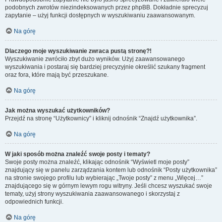
podobnych zwrotów niezindeksowanych przez phpBB. Dokładnie sprecyzuj
zapytanie – użyj funkcji dostępnych w wyszukiwaniu zaawansowanym.
Na górę
Dlaczego moje wyszukiwanie zwraca pustą stronę?!
Wyszukiwanie zwróciło zbyt dużo wyników. Użyj zaawansowanego
wyszukiwania i postaraj się bardziej precyzyjnie określić szukany fragment
oraz fora, które mają być przeszukane.
Na górę
Jak można wyszukać użytkowników?
Przejdź na stronę “Użytkownicy” i kliknij odnośnik “Znajdź użytkownika”.
Na górę
W jaki sposób można znaleźć swoje posty i tematy?
Swoje posty można znaleźć, klikając odnośnik “Wyświetl moje posty”
znajdujący się w panelu zarządzania kontem lub odnośnik “Posty użytkownika”
na stronie swojego profilu lub wybierając „Twoje posty” z menu „Więcej…”
znajdującego się w górnym lewym rogu witryny. Jeśli chcesz wyszukać swoje
tematy, użyj strony wyszukiwania zaawansowanego i skorzystaj z
odpowiednich funkcji.
Na górę