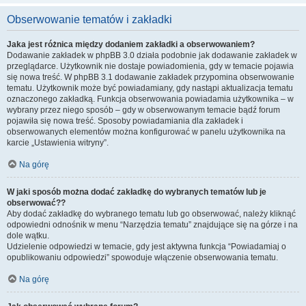
Obserwowanie tematów i zakładki
Jaka jest różnica między dodaniem zakładki a obserwowaniem?
Dodawanie zakładek w phpBB 3.0 działa podobnie jak dodawanie zakładek w
przeglądarce. Użytkownik nie dostaje powiadomienia, gdy w temacie pojawia
się nowa treść. W phpBB 3.1 dodawanie zakładek przypomina obserwowanie
tematu. Użytkownik może być powiadamiany, gdy nastąpi aktualizacja tematu
oznaczonego zakładką. Funkcja obserwowania powiadamia użytkownika – w
wybrany przez niego sposób – gdy w obserwowanym temacie bądź forum
pojawiła się nowa treść. Sposoby powiadamiania dla zakładek i
obserwowanych elementów można konfigurować w panelu użytkownika na
karcie „Ustawienia witryny”.
Na górę
W jaki sposób można dodać zakładkę do wybranych tematów lub je
obserwować??
Aby dodać zakładkę do wybranego tematu lub go obserwować, należy kliknąć
odpowiedni odnośnik w menu “Narzędzia tematu” znajdujące się na górze i na
dole wątku.
Udzielenie odpowiedzi w temacie, gdy jest aktywna funkcja “Powiadamiaj o
opublikowaniu odpowiedzi” spowoduje włączenie obserwowania tematu.
Na górę