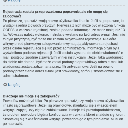
Na górę
Rejestracja została przeprowadzona poprawnie, ale nie mogę się
zalogować!
Po pierwsze, sprawdź swoją nazwę użytkownika i hasło. Jeśli są poprawne, to
wystąpiła jedna z dwóch przyczyn. Pierwszą z nich może być włączona funkcja
COPPA, a w czasie rejestracji została podana informacja, że masz mniej niż 13
lat. Wówczas należy wykonać instrukcje wysłane na twój adres e-mail. Jeśli nie
to było przyczyną, być może nie została aktywowana rejestracja. Niektóre
witryny przed pierwszym zalogowaniem wymagają aktywowania rejestracji
przez osobę rejestrującą się lub przez administratora. Informacja o tym była
wyświetlona podczas rejestracji. Jeśli została wysłana do ciebie wiadomość e-
mail, postępuj zgodnie z zawartymi w niej instrukcjami. Jeżeli taka wiadomość
do ciebie nie dotarła, być może został podany nieprawidłowy adres e-mail lub
wiadomość została zatrzymana przez filtr antyspamowy. Jeśli na pewno
podany przez ciebie adres e-mail jest prawidłowy, spróbuj skontaktować się z
administratorem.
Na górę
Dlaczego nie mogę się zalogować?
Powodów może być kilka. Po pierwsze sprawdź, czy twoja nazwa użytkownika
i hasło są prawidłowe. Jeżeli są prawidłowe, skontaktuj się z właścicielem
witryny i zapytaj, czy cię nie zablokowano. Istnieje też prawdopodobieństwo,
że problem powoduje błędna konfiguracja witryny, na której znajduje się forum.
Skontaktuj się z właścicielem witryny i powiadom go o tym problemie. Musi on
go naprawić.