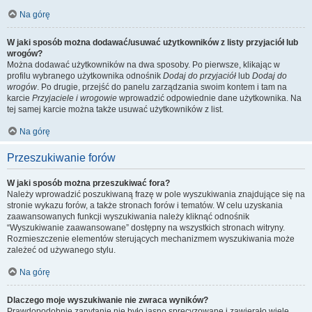
Na górę
W jaki sposób można dodawać/usuwać użytkowników z listy przyjaciół lub
wrogów?
Można dodawać użytkowników na dwa sposoby. Po pierwsze, klikając w
profilu wybranego użytkownika odnośnik
Dodaj do przyjaciół
lub
Dodaj do
wrogów
. Po drugie, przejść do panelu zarządzania swoim kontem i tam na
karcie
Przyjaciele i wrogowie
wprowadzić odpowiednie dane użytkownika. Na
tej samej karcie można także usuwać użytkowników z list.
Na górę
Przeszukiwanie forów
W jaki sposób można przeszukiwać fora?
Należy wprowadzić poszukiwaną frazę w pole wyszukiwania znajdujące się na
stronie wykazu forów, a także stronach forów i tematów. W celu uzyskania
zaawansowanych funkcji wyszukiwania należy kliknąć odnośnik
“Wyszukiwanie zaawansowane” dostępny na wszystkich stronach witryny.
Rozmieszczenie elementów sterujących mechanizmem wyszukiwania może
zależeć od używanego stylu.
Na górę
Dlaczego moje wyszukiwanie nie zwraca wyników?
Prawdopodobnie zapytanie nie było jasno sprecyzowane i zawierało wiele