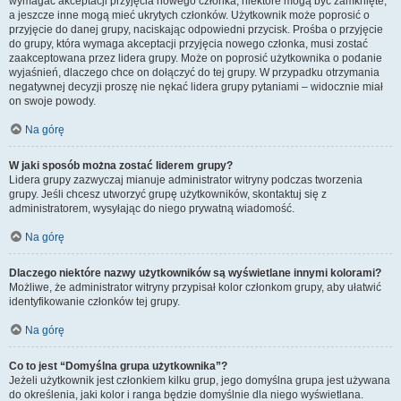
wymagać akceptacji przyjęcia nowego członka, niektóre mogą być zamknięte,
a jeszcze inne mogą mieć ukrytych członków. Użytkownik może poprosić o
przyjęcie do danej grupy, naciskając odpowiedni przycisk. Prośba o przyjęcie
do grupy, która wymaga akceptacji przyjęcia nowego członka, musi zostać
zaakceptowana przez lidera grupy. Może on poprosić użytkownika o podanie
wyjaśnień, dlaczego chce on dołączyć do tej grupy. W przypadku otrzymania
negatywnej decyzji proszę nie nękać lidera grupy pytaniami – widocznie miał
on swoje powody.
Na górę
W jaki sposób można zostać liderem grupy?
Lidera grupy zazwyczaj mianuje administrator witryny podczas tworzenia
grupy. Jeśli chcesz utworzyć grupę użytkowników, skontaktuj się z
administratorem, wysyłając do niego prywatną wiadomość.
Na górę
Dlaczego niektóre nazwy użytkowników są wyświetlane innymi kolorami?
Możliwe, że administrator witryny przypisał kolor członkom grupy, aby ułatwić
identyfikowanie członków tej grupy.
Na górę
Co to jest “Domyślna grupa użytkownika”?
Jeżeli użytkownik jest członkiem kilku grup, jego domyślna grupa jest używana
do określenia, jaki kolor i ranga będzie domyślnie dla niego wyświetlana.