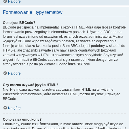
Na górę
Formatowanie i typy tematów
Co to jest BBCode?
BBCode jest specjalną implementacją języka HTML, która daje lepszą kontrolę
formatowania poszczególnych elementów w postach. Używanie BBCode na
forum jest uzależnione od ustawień określanych przez administratora. Można
wyłączyć BBCode w poszczególnych postach, zaznaczając odpowiednią
funkcję w formularzu tworzenia posta. Sam BBCode jest podobny w składni do
HTML-a, ale znaczniki zawarte są w nawiasach kwadratowych [przykład]
zamiast w używanych w HTML-u nawiasach ostrych <przykład>. Aby uzyskać
więcej informacji o BBCode, zapoznaj się z przewodnikiem dostępnym ze
strony tworzenia posta po kliknięciu odnośnika
BBCode
.
Na górę
Czy można używać języka HTML?
Nie. Nie można używać i przetwarzać znaczników HTML na tej witrynie.
Większość formatowania, które dostarcza HTML, można uzyskać, używając
BBCode.
Na górę
Co to są są emotikony?
Emotikony, zwane też uśmieszkami, to małe obrazki, które mogą być użyte do
wyrażania emocji. Do wyrażania emocji można też stosować krótkie kody, np. :)