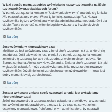
W jaki sposób można zapobiec wyświetlaniu nazwy użytkownika na liście
użytkowników przeglądających forum?
W panelu zarządzania kontem, w “Ustawieniach witryny” znajduje się funkcja
Nie pokazuj statusu online
. Włącz tę funkcję, zaznaczając
Tak
. Nazwa
użytkownika będzie wyświetlana tylko dla administratorów, moderatorów i dla
ciebie. Twoja obecność na witrynie będzie wykazana w liczbie ukrytych
użytkowników.
Na górę
Jest wyświetlany nieprawidłowy czas!
Możliwe, że jest wyświetlany czas z innej strefy czasowej, niż ta, w której się
znajdujesz. Jeśli tak właśnie jest, przejdź do panelu zarządzania kontem i
zmień strefę czasową, tak aby była zgodna z twoim miejscem pobytu. Np.
Europa centralna, Afryka, czy Nowa Zelandia. Zmiana strefy czasowej, tak jak i
większości ustawień, może zostać wykonana tylko przez zarejestrowanych
użytkowników. Jeżeli nie jesteś zarejestrowanym użytkownikiem – teraz jest
dobry moment, by się zarejestrować.
Na górę
Została wykonana zmiana strefy czasowej, a nadal jest wyświetlany
nieprawidłowy czas!
Jeżeli na pewno strefa czasowa została ustawiona prawidłowo, a czas nadal
jest wyświetlany nieprawidłowo, oznacza to, że czas na serwerze jest
ustawiony nieprawidłowo. Poinformuj o tym administratora, by naprawił