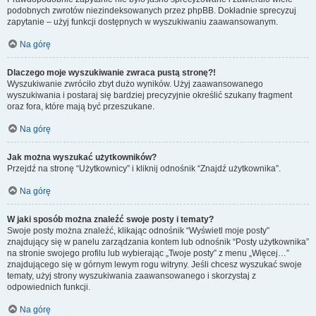
podobnych zwrotów niezindeksowanych przez phpBB. Dokładnie sprecyzuj
zapytanie – użyj funkcji dostępnych w wyszukiwaniu zaawansowanym.
Na górę
Dlaczego moje wyszukiwanie zwraca pustą stronę?!
Wyszukiwanie zwróciło zbyt dużo wyników. Użyj zaawansowanego
wyszukiwania i postaraj się bardziej precyzyjnie określić szukany fragment
oraz fora, które mają być przeszukane.
Na górę
Jak można wyszukać użytkowników?
Przejdź na stronę “Użytkownicy” i kliknij odnośnik “Znajdź użytkownika”.
Na górę
W jaki sposób można znaleźć swoje posty i tematy?
Swoje posty można znaleźć, klikając odnośnik “Wyświetl moje posty”
znajdujący się w panelu zarządzania kontem lub odnośnik “Posty użytkownika”
na stronie swojego profilu lub wybierając „Twoje posty” z menu „Więcej…”
znajdującego się w górnym lewym rogu witryny. Jeśli chcesz wyszukać swoje
tematy, użyj strony wyszukiwania zaawansowanego i skorzystaj z
odpowiednich funkcji.
Na górę