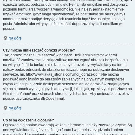
oznacza radość, podczas gdy :( smutek. Pełna lista emotikon jest dostępna z
poziomu formularza tworzenia wiadomości. Nie należy jednak nadmiernie
używać emotikon, gdyż mogą spowodować, że post stanie się nieczytelny i
moderator może podjąć decyzję o ich usunięciu bądź też usunięciu całego
posta. Administrator witryny może określić dopuszczalny limit emotikon w
poście.
Na górę
Czy można umieszczać obrazki w poście?
Tak, obrazki można umieszczać w postach. Jeśli administrator włączył
możliwość zamieszczania załączników, można wgrać obrazek bezpośrednio
na witrynę. Jeśli ta funkcja nie działa, aby obrazek był wyświetlany na forum,
należy podać odnośnik do obrazka umieszczonego na publicznie dostępnym
serwerze, np. http://www.jakas_strona.com/moj_obrazek.gif. Nie można
podawać odnośników do obrazków zapisanych na prywatnym komputerze,
chyba że jest publicznie dostępnym serwerem ani do obrazków znajdujących
się na stronach wymagających autoryzacji, takich jak, np. skrzynki pocztowe na
Gmail lub Yahoo! oraz stronach chronionych hasłem. Aby umieścić obrazek w
poście, użyj znacznika BBCode
[img]
.
Na górę
Co to są ogłoszenia globalne?
Ogłoszenia globalne zawierają ważne informacje i należy zawsze je czytać. Są
one wyświetlane na górze każdego forum i w panelu zarządzania kontem
użytkownika. Uprawnienia zamieszczania ogłoszeń globalnych są nadawane