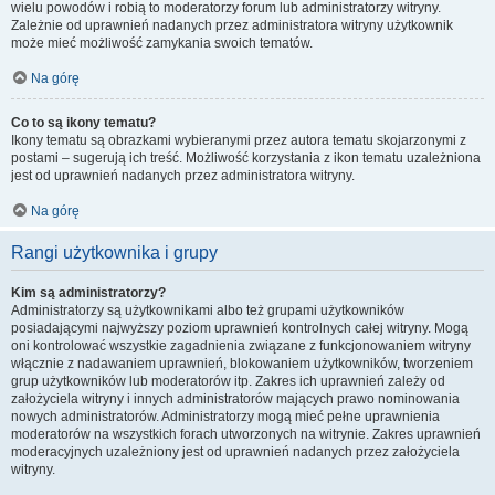
wielu powodów i robią to moderatorzy forum lub administratorzy witryny.
Zależnie od uprawnień nadanych przez administratora witryny użytkownik
może mieć możliwość zamykania swoich tematów.
Na górę
Co to są ikony tematu?
Ikony tematu są obrazkami wybieranymi przez autora tematu skojarzonymi z
postami – sugerują ich treść. Możliwość korzystania z ikon tematu uzależniona
jest od uprawnień nadanych przez administratora witryny.
Na górę
Rangi użytkownika i grupy
Kim są administratorzy?
Administratorzy są użytkownikami albo też grupami użytkowników
posiadającymi najwyższy poziom uprawnień kontrolnych całej witryny. Mogą
oni kontrolować wszystkie zagadnienia związane z funkcjonowaniem witryny
włącznie z nadawaniem uprawnień, blokowaniem użytkowników, tworzeniem
grup użytkowników lub moderatorów itp. Zakres ich uprawnień zależy od
założyciela witryny i innych administratorów mających prawo nominowania
nowych administratorów. Administratorzy mogą mieć pełne uprawnienia
moderatorów na wszystkich forach utworzonych na witrynie. Zakres uprawnień
moderacyjnych uzależniony jest od uprawnień nadanych przez założyciela
witryny.