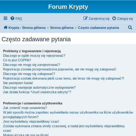
Forum Krypty
FAQ
Zarejestruj się
Zaloguj się
S
Krypta - Strona główna
Strona główna
Często zadawane pytania
z
Często zadawane pytania
u
k
Problemy z logowaniem i rejestracją
Dlaczego w ogóle muszę się rejestrować?
a
Co to jest COPPA?
j
Dlaczego nie mogę się zarejestrować?
Rejestracja została przeprowadzona poprawnie, ale nie mogę się zalogować!
Dlaczego nie mogę się zalogować?
Rejestracja została dokonana jakiś czas temu, ale teraz nie mogę się zalogować?!
Nie pamiętam hasła!
Dlaczego następuje automatyczne wylogowanie?
Jak działa funkcja “Usuń ciasteczka witryny”?
Preferencje i ustawienia użytkownika
Jak zmienić moje ustawienia?
W jaki sposób można zapobiec wyświetlaniu nazwy użytkownika na liście użytkowników
przeglądających forum?
Jest wyświetlany nieprawidłowy czas!
Została wykonana zmiana strefy czasowej, a nadal jest wyświetlany nieprawidłowy
czas!
Mojego języka nie ma na liście!