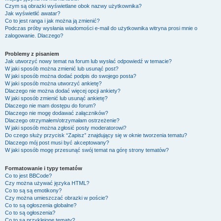
Czym są obrazki wyświetlane obok nazwy użytkownika?
Jak wyświetlić awatar?
Co to jest ranga i jak można ją zmienić?
Podczas próby wysłania wiadomości e-mail do użytkownika witryna prosi mnie o
zalogowanie. Dlaczego?
Problemy z pisaniem
Jak utworzyć nowy temat na forum lub wysłać odpowiedź w temacie?
W jaki sposób można zmienić lub usunąć post?
W jaki sposób można dodać podpis do swojego posta?
W jaki sposób można utworzyć ankietę?
Dlaczego nie można dodać więcej opcji ankiety?
W jaki sposób zmienić lub usunąć ankietę?
Dlaczego nie mam dostępu do forum?
Dlaczego nie mogę dodawać załączników?
Dlaczego otrzymałem/otrzymałam ostrzeżenie?
W jaki sposób można zgłosić posty moderatorowi?
Do czego służy przycisk “Zapisz” znajdujący się w oknie tworzenia tematu?
Dlaczego mój post musi być akceptowany?
W jaki sposób mogę przesunąć swój temat na górę strony tematów?
Formatowanie i typy tematów
Co to jest BBCode?
Czy można używać języka HTML?
Co to są są emotikony?
Czy można umieszczać obrazki w poście?
Co to są ogłoszenia globalne?
Co to są ogłoszenia?
Co to są przyklejone tematy?