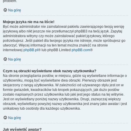
problem.
Na górę
Mojego języka nie ma na liście!
Być może administrator nie zainstalował pakietu zawierającego twoją wersję
językową albo nikt jeszcze nie przetłumaczył phpBB3 na twój język. Zapytaj
administratora witryny czy może zainstalować pakiet językowy, którego
potrzebujesz. Jeśli pakiet dla twojego języka nie istnieje, może spróbujesz go
utworzyć. Więcej informacji na ten temat można znaleźć na stronie
internetowej
phpBB.pl
® lub phpBB Limited
phpBB.com
®
Na górę
Czym są obrazki wyświetlane obok nazwy użytkownika?
Na stronie przeglądania postów, w miejscu, gdzie są wyświetlane informacje o
użytkowniku, mogą być wyświetlane dwa obrazki. Pierwszy obrazek jest
skojarzony z rangą użytkownika. W zależności od używanego stylu jest on w
formie gwiazdek, kwadracików lub kropek pokazujących, jak dużo postów
zostało napisanych przez użytkownika lub jaki jest jego status na tej witrynie.
Jest on wyświetlany poniżej nazwy użytkownika. Drugi, zazwyczaj większy
obrazek, wyświetlany powyżej nazwy użytkownika jest znany jako awatar i jest
unikatowy lub osobisty dla każdego użytkownika.
Na górę
Jak wyświetlić awatar?