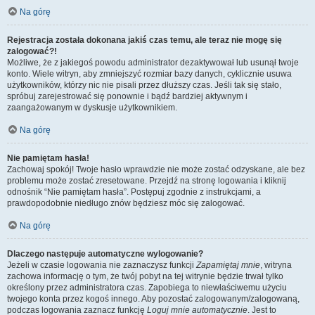
Na górę
Rejestracja została dokonana jakiś czas temu, ale teraz nie mogę się
zalogować?!
Możliwe, że z jakiegoś powodu administrator dezaktywował lub usunął twoje
konto. Wiele witryn, aby zmniejszyć rozmiar bazy danych, cyklicznie usuwa
użytkowników, którzy nic nie pisali przez dłuższy czas. Jeśli tak się stało,
spróbuj zarejestrować się ponownie i bądź bardziej aktywnym i
zaangażowanym w dyskusje użytkownikiem.
Na górę
Nie pamiętam hasła!
Zachowaj spokój! Twoje hasło wprawdzie nie może zostać odzyskane, ale bez
problemu może zostać zresetowane. Przejdź na stronę logowania i kliknij
odnośnik “Nie pamiętam hasła”. Postępuj zgodnie z instrukcjami, a
prawdopodobnie niedługo znów będziesz móc się zalogować.
Na górę
Dlaczego następuje automatyczne wylogowanie?
Jeżeli w czasie logowania nie zaznaczysz funkcji
Zapamiętaj mnie
, witryna
zachowa informację o tym, że twój pobyt na tej witrynie będzie trwał tylko
określony przez administratora czas. Zapobiega to niewłaściwemu użyciu
twojego konta przez kogoś innego. Aby pozostać zalogowanym/zalogowaną,
podczas logowania zaznacz funkcję
Loguj mnie automatycznie
. Jest to