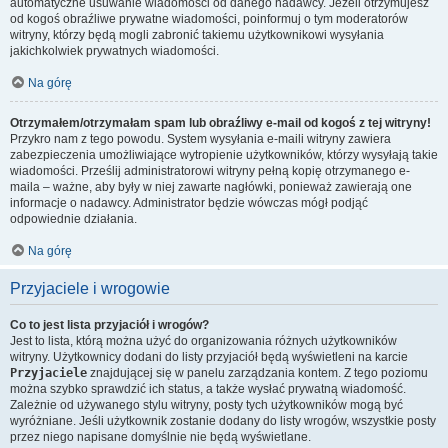
automatyczne usuwanie wiadomości od danego nadawcy. Jeżeli otrzymujesz
od kogoś obraźliwe prywatne wiadomości, poinformuj o tym moderatorów
witryny, którzy będą mogli zabronić takiemu użytkownikowi wysyłania
jakichkolwiek prywatnych wiadomości.
Na górę
Otrzymałem/otrzymałam spam lub obraźliwy e-mail od kogoś z tej witryny!
Przykro nam z tego powodu. System wysyłania e-maili witryny zawiera
zabezpieczenia umożliwiające wytropienie użytkowników, którzy wysyłają takie
wiadomości. Prześlij administratorowi witryny pełną kopię otrzymanego e-
maila – ważne, aby były w niej zawarte nagłówki, ponieważ zawierają one
informacje o nadawcy. Administrator będzie wówczas mógł podjąć
odpowiednie działania.
Na górę
Przyjaciele i wrogowie
Co to jest lista przyjaciół i wrogów?
Jest to lista, którą można użyć do organizowania różnych użytkowników
witryny. Użytkownicy dodani do listy przyjaciół będą wyświetleni na karcie
Przyjaciele
znajdującej się w panelu zarządzania kontem. Z tego poziomu
można szybko sprawdzić ich status, a także wysłać prywatną wiadomość.
Zależnie od używanego stylu witryny, posty tych użytkowników mogą być
wyróżniane. Jeśli użytkownik zostanie dodany do listy wrogów, wszystkie posty
przez niego napisane domyślnie nie będą wyświetlane.