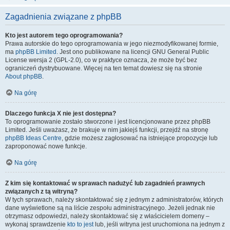
Zagadnienia związane z phpBB
Kto jest autorem tego oprogramowania?
Prawa autorskie do tego oprogramowania w jego niezmodyfikowanej formie,
ma
phpBB Limited
. Jest ono publikowane na licencji GNU General Public
License wersja 2 (GPL-2.0), co w praktyce oznacza, że może być bez
ograniczeń dystrybuowane. Więcej na ten temat dowiesz się na stronie
About phpBB
.
Na górę
Dlaczego funkcja X nie jest dostępna?
To oprogramowanie zostało stworzone i jest licencjonowane przez phpBB
Limited. Jeśli uważasz, że brakuje w nim jakiejś funkcji, przejdź na stronę
phpBB Ideas Centre
, gdzie możesz zagłosować na istniejące propozycje lub
zaproponować nowe funkcje.
Na górę
Z kim się kontaktować w sprawach nadużyć lub zagadnień prawnych
związanych z tą witryną?
W tych sprawach, należy skontaktować się z jednym z administratorów, których
dane wyświetlone są na liście zespołu administracyjnego. Jeżeli jednak nie
otrzymasz odpowiedzi, należy skontaktować się z właścicielem domeny –
wykonaj sprawdzenie
kto to jest
lub, jeśli witryna jest uruchomiona na jednym z