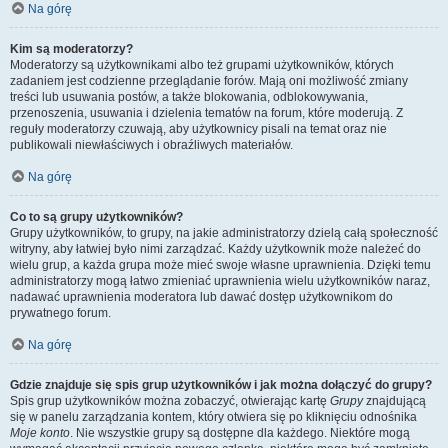
Na górę
Kim są moderatorzy?
Moderatorzy są użytkownikami albo też grupami użytkowników, których
zadaniem jest codzienne przeglądanie forów. Mają oni możliwość zmiany
treści lub usuwania postów, a także blokowania, odblokowywania,
przenoszenia, usuwania i dzielenia tematów na forum, które moderują. Z
reguły moderatorzy czuwają, aby użytkownicy pisali na temat oraz nie
publikowali niewłaściwych i obraźliwych materiałów.
Na górę
Co to są grupy użytkowników?
Grupy użytkowników, to grupy, na jakie administratorzy dzielą całą społeczność
witryny, aby łatwiej było nimi zarządzać. Każdy użytkownik może należeć do
wielu grup, a każda grupa może mieć swoje własne uprawnienia. Dzięki temu
administratorzy mogą łatwo zmieniać uprawnienia wielu użytkowników naraz,
nadawać uprawnienia moderatora lub dawać dostęp użytkownikom do
prywatnego forum.
Na górę
Gdzie znajduje się spis grup użytkowników i jak można dołączyć do grupy?
Spis grup użytkowników można zobaczyć, otwierając kartę
Grupy
znajdującą
się w panelu zarządzania kontem, który otwiera się po kliknięciu odnośnika
Moje konto
. Nie wszystkie grupy są dostępne dla każdego. Niektóre mogą