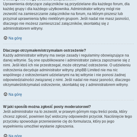
Uprawnienia dotyczące załączników są przydzielane dla każdego forum, dla
każdej grupy i dla każdego użytkownika. Administrator witryny mógł nie
zezwolić na zamieszczanie załączników na forum, na którym piszesz lub
przyznał uprawnienia tylko niektórym grupom. Jeśli nadal nie masz jasności,
dlaczego nie możesz zamieszczać załączników, skontaktuj się z
administratorem witryny.
Na górę
Dlaczego otrzymałem/otrzymałam ostrzeżenie?
Każdy administrator witryny ma swoje zasady i regulaminy obowiązujące na
danej witrynie. Są one opublikowane i administrator zaleca zapoznanie się z
nimi. Jeśli ktoś ich nie przestrzegał, może otrzymać ostrzeżenie. O udzieleniu
ostrzeżenia decyduje administrator witryny. phpBB Limited nie ma nic
wspólnego z ostrzeżeniami udzielanymi na tej witrynie i nie ponosi żadnej
odpowiedzialności związanej z nimi. Jeśli nadal nie masz jasności, dlaczego
otrzymałeś/otrzymałaś ostrzeżenie, skontaktuj się z administratorem witryny.
Na górę
W jaki sposób można zgłosić posty moderatorowi?
Jeśli administrator na to zezwolił, w prawym górnym rogu treści posta, który
chcesz zgłosić, powinien być widoczny odpowiedni przycisk. Naciśnięcie tego
przycisku spowoduje przeniesienie cię do formularza, który po jego
wypełnieniu umożliwi wysłanie zgłoszenia.
Na górę