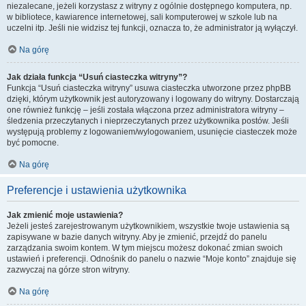
niezalecane, jeżeli korzystasz z witryny z ogólnie dostępnego komputera, np.
w bibliotece, kawiarence internetowej, sali komputerowej w szkole lub na
uczelni itp. Jeśli nie widzisz tej funkcji, oznacza to, że administrator ją wyłączył.
Na górę
Jak działa funkcja “Usuń ciasteczka witryny”?
Funkcja “Usuń ciasteczka witryny” usuwa ciasteczka utworzone przez phpBB
dzięki, którym użytkownik jest autoryzowany i logowany do witryny. Dostarczają
one również funkcję – jeśli została włączona przez administratora witryny –
śledzenia przeczytanych i nieprzeczytanych przez użytkownika postów. Jeśli
występują problemy z logowaniem/wylogowaniem, usunięcie ciasteczek może
być pomocne.
Na górę
Preferencje i ustawienia użytkownika
Jak zmienić moje ustawienia?
Jeżeli jesteś zarejestrowanym użytkownikiem, wszystkie twoje ustawienia są
zapisywane w bazie danych witryny. Aby je zmienić, przejdź do panelu
zarządzania swoim kontem. W tym miejscu możesz dokonać zmian swoich
ustawień i preferencji. Odnośnik do panelu o nazwie “Moje konto” znajduje się
zazwyczaj na górze stron witryny.
Na górę