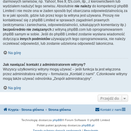
darmowych serwisów, np. Yahoo!, free.fr, f2s.com, itp., z kierownictwem lub
wydziałem nadużyć tego serwisu. Absolutnie
nie należy
do kompetencji phpBB
Limited i nie może ona w żaden sposób być obarczana odpowiedzialnością za
to w jaki sposób, gdzie lub przez kogo ta witryna jest używana. Proszę nie
kontaktować się z phpBB Limited w sprawach zagadnień prawnych
(wstrzymania i zaniechania, odpowiedzialności, szkalujących komentarzy itp.)
bezpośrednio nie związanych
z witryną phpBB.com lub oprogramowaniem
phpBB samym w sobie. Jeśli do phpBB Limited zostanie wysłana wiadomość
dotycząca
innych podmiotów
używających tego oprogramowania, nie należy
oczekiwać odpowiedzi, lub zostanie udzielona odpowiedź lakoniczna.
Na górę
Jak nawiązać kontakt z administratorem witryny?
Wszyscy użytkownicy witryny mogą używać – jeśli funkcja ta jest włączona
przez administratora witryny – formularza „Kontakt z nami”. Członkowie witryny
mogą także używać odnośnika „Zespół administracyjny”.
Na górę
Przejdź do
Krypta - Strona główna
Strona główna
Kontakt z nami
Technologię dostarcza
phpBB
® Forum Software © phpBB Limited
Polski pakiet językowy dostarcza
phpBB.pl
Zasady ochrony danych osobowych
|
Regulamin