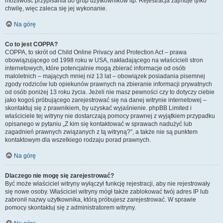
możliwość przypisania do grup użytkowników itp. Rejestracja zajmuje tylko
chwilę, więc zaleca się jej wykonanie.
Na górę
Co to jest COPPA?
COPPA, to skrót od Child Online Privacy and Protection Act – prawa
obowiązującego od 1998 roku w USA, nakładającego na właścicieli stron
internetowych, które potencjalnie mogą zbierać informacje od osób
małoletnich – mających mniej niż 13 lat – obowiązek posiadania pisemnej
zgody rodziców lub opiekunów prawnych na zbieranie informacji prywatnych
od osób poniżej 13 roku życia. Jeżeli nie masz pewności czy to dotyczy ciebie
jako kogoś próbującego zarejestrować się na danej witrynie internetowej –
skontaktuj się z prawnikiem, by uzyskać wyjaśnienie. phpBB Limited i
właściciele tej witryny nie dostarczają pomocy prawnej z wyjątkiem przypadku
opisanego w pytaniu „Z kim się kontaktować w sprawach nadużyć lub
zagadnień prawnych związanych z tą witryną?”, a także nie są punktem
kontaktowym dla wszelkiego rodzaju porad prawnych.
Na górę
Dlaczego nie mogę się zarejestrować?
Być może właściciel witryny wyłączył funkcję rejestracji, aby nie rejestrowały
się nowe osoby. Właściciel witryny mógł także zablokować twój adres IP lub
zabronił nazwy użytkownika, którą próbujesz zarejestrować. W sprawie
pomocy skontaktuj się z administratorem witryny.