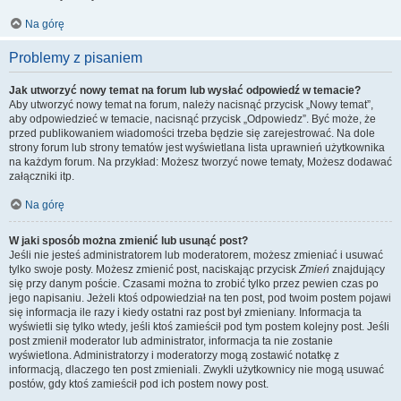
Na górę
Problemy z pisaniem
Jak utworzyć nowy temat na forum lub wysłać odpowiedź w temacie?
Aby utworzyć nowy temat na forum, należy nacisnąć przycisk „Nowy temat”,
aby odpowiedzieć w temacie, nacisnąć przycisk „Odpowiedz”. Być może, że
przed publikowaniem wiadomości trzeba będzie się zarejestrować. Na dole
strony forum lub strony tematów jest wyświetlana lista uprawnień użytkownika
na każdym forum. Na przykład: Możesz tworzyć nowe tematy, Możesz dodawać
załączniki itp.
Na górę
W jaki sposób można zmienić lub usunąć post?
Jeśli nie jesteś administratorem lub moderatorem, możesz zmieniać i usuwać
tylko swoje posty. Możesz zmienić post, naciskając przycisk
Zmień
znajdujący
się przy danym poście. Czasami można to zrobić tylko przez pewien czas po
jego napisaniu. Jeżeli ktoś odpowiedział na ten post, pod twoim postem pojawi
się informacja ile razy i kiedy ostatni raz post był zmieniany. Informacja ta
wyświetli się tylko wtedy, jeśli ktoś zamieścił pod tym postem kolejny post. Jeśli
post zmienił moderator lub administrator, informacja ta nie zostanie
wyświetlona. Administratorzy i moderatorzy mogą zostawić notatkę z
informacją, dlaczego ten post zmieniali. Zwykli użytkownicy nie mogą usuwać
postów, gdy ktoś zamieścił pod ich postem nowy post.