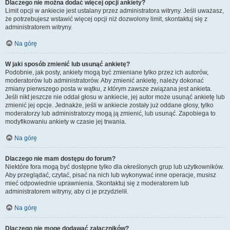
Dlaczego nie można dodać więcej opcji ankiety?
Limit opcji w ankiecie jest ustalany przez administratora witryny. Jeśli uważasz,
że potrzebujesz wstawić więcej opcji niż dozwolony limit, skontaktuj się z
administratorem witryny.
Na górę
W jaki sposób zmienić lub usunąć ankietę?
Podobnie, jak posty, ankiety mogą być zmieniane tylko przez ich autorów,
moderatorów lub administratorów. Aby zmienić ankietę, należy dokonać
zmiany pierwszego posta w wątku, z którym zawsze związana jest ankieta.
Jeśli nikt jeszcze nie oddał głosu w ankiecie, jej autor może usunąć ankietę lub
zmienić jej opcje. Jednakże, jeśli w ankiecie zostały już oddane głosy, tylko
moderatorzy lub administratorzy mogą ją zmienić, lub usunąć. Zapobiega to
modyfikowaniu ankiety w czasie jej trwania.
Na górę
Dlaczego nie mam dostępu do forum?
Niektóre fora mogą być dostępne tylko dla określonych grup lub użytkowników.
Aby przeglądać, czytać, pisać na nich lub wykonywać inne operacje, musisz
mieć odpowiednie uprawnienia. Skontaktuj się z moderatorem lub
administratorem witryny, aby ci je przydzielił.
Na górę
Dlaczego nie mogę dodawać załączników?