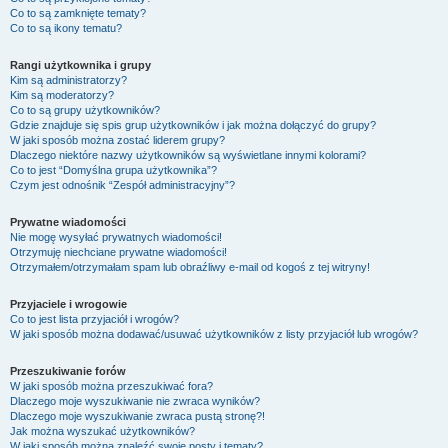
Co to są zamknięte tematy?
Co to są ikony tematu?
Rangi użytkownika i grupy
Kim są administratorzy?
Kim są moderatorzy?
Co to są grupy użytkowników?
Gdzie znajduje się spis grup użytkowników i jak można dołączyć do grupy?
W jaki sposób można zostać liderem grupy?
Dlaczego niektóre nazwy użytkowników są wyświetlane innymi kolorami?
Co to jest “Domyślna grupa użytkownika”?
Czym jest odnośnik “Zespół administracyjny”?
Prywatne wiadomości
Nie mogę wysyłać prywatnych wiadomości!
Otrzymuję niechciane prywatne wiadomości!
Otrzymałem/otrzymałam spam lub obraźliwy e-mail od kogoś z tej witryny!
Przyjaciele i wrogowie
Co to jest lista przyjaciół i wrogów?
W jaki sposób można dodawać/usuwać użytkowników z listy przyjaciół lub wrogów?
Przeszukiwanie forów
W jaki sposób można przeszukiwać fora?
Dlaczego moje wyszukiwanie nie zwraca wyników?
Dlaczego moje wyszukiwanie zwraca pustą stronę?!
Jak można wyszukać użytkowników?
W jaki sposób można znaleźć swoje posty i tematy?