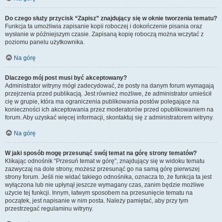
Do czego służy przycisk “Zapisz” znajdujący się w oknie tworzenia tematu?
Funkcja ta umożliwia zapisanie kopii roboczej i dokończenie pisania oraz
wysłanie w późniejszym czasie. Zapisaną kopię roboczą można wczytać z
poziomu panelu użytkownika.
Na górę
Dlaczego mój post musi być akceptowany?
Administrator witryny mógł zadecydować, że posty na danym forum wymagają
przejrzenia przed publikacją. Jest również możliwe, że administrator umieścił
cię w grupie, która ma ograniczenia publikowania postów polegające na
konieczności ich akceptowania przez moderatorów przed opublikowaniem na
forum. Aby uzyskać więcej informacji, skontaktuj się z administratorem witryny.
Na górę
W jaki sposób mogę przesunąć swój temat na górę strony tematów?
Klikając odnośnik “Przesuń temat w górę”, znajdujący się w widoku tematu
zazwyczaj na dole strony, możesz przesunąć go na samą górę pierwszej
strony forum. Jeśli nie widać takiego odnośnika, oznacza to, że funkcja ta jest
wyłączona lub nie upłynął jeszcze wymagany czas, zanim będzie możliwe
użycie tej funkcji. Innym, łatwym sposobem na przesunięcie tematu na
początek, jest napisanie w nim posta. Należy pamiętać, aby przy tym
przestrzegać regulaminu witryny.