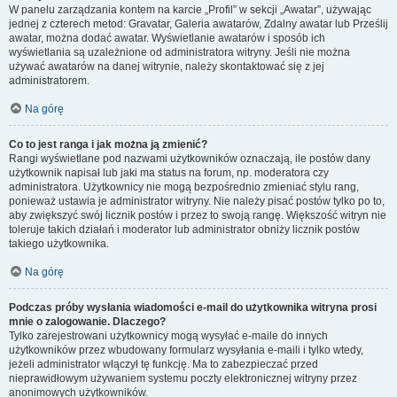
W panelu zarządzania kontem na karcie „Profil” w sekcji „Awatar”, używając
jednej z czterech metod: Gravatar, Galeria awatarów, Zdalny awatar lub Prześlij
awatar, można dodać awatar. Wyświetlanie awatarów i sposób ich
wyświetlania są uzależnione od administratora witryny. Jeśli nie można
używać awatarów na danej witrynie, należy skontaktować się z jej
administratorem.
Na górę
Co to jest ranga i jak można ją zmienić?
Rangi wyświetlane pod nazwami użytkowników oznaczają, ile postów dany
użytkownik napisał lub jaki ma status na forum, np. moderatora czy
administratora. Użytkownicy nie mogą bezpośrednio zmieniać stylu rang,
ponieważ ustawia je administrator witryny. Nie należy pisać postów tylko po to,
aby zwiększyć swój licznik postów i przez to swoją rangę. Większość witryn nie
toleruje takich działań i moderator lub administrator obniży licznik postów
takiego użytkownika.
Na górę
Podczas próby wysłania wiadomości e-mail do użytkownika witryna prosi
mnie o zalogowanie. Dlaczego?
Tylko zarejestrowani użytkownicy mogą wysyłać e-maile do innych
użytkowników przez wbudowany formularz wysyłania e-maili i tylko wtedy,
jeżeli administrator włączył tę funkcję. Ma to zabezpieczać przed
nieprawidłowym używaniem systemu poczty elektronicznej witryny przez
anonimowych użytkowników.