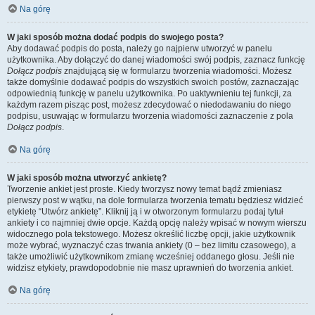
Na górę
W jaki sposób można dodać podpis do swojego posta?
Aby dodawać podpis do posta, należy go najpierw utworzyć w panelu
użytkownika. Aby dołączyć do danej wiadomości swój podpis, zaznacz funkcję
Dołącz podpis
znajdującą się w formularzu tworzenia wiadomości. Możesz
także domyślnie dodawać podpis do wszystkich swoich postów, zaznaczając
odpowiednią funkcję w panelu użytkownika. Po uaktywnieniu tej funkcji, za
każdym razem pisząc post, możesz zdecydować o niedodawaniu do niego
podpisu, usuwając w formularzu tworzenia wiadomości zaznaczenie z pola
Dołącz podpis
.
Na górę
W jaki sposób można utworzyć ankietę?
Tworzenie ankiet jest proste. Kiedy tworzysz nowy temat bądź zmieniasz
pierwszy post w wątku, na dole formularza tworzenia tematu będziesz widzieć
etykietę “Utwórz ankietę”. Kliknij ją i w otworzonym formularzu podaj tytuł
ankiety i co najmniej dwie opcje. Każdą opcję należy wpisać w nowym wierszu
widocznego pola tekstowego. Możesz określić liczbę opcji, jakie użytkownik
może wybrać, wyznaczyć czas trwania ankiety (0 – bez limitu czasowego), a
także umożliwić użytkownikom zmianę wcześniej oddanego głosu. Jeśli nie
widzisz etykiety, prawdopodobnie nie masz uprawnień do tworzenia ankiet.
Na górę