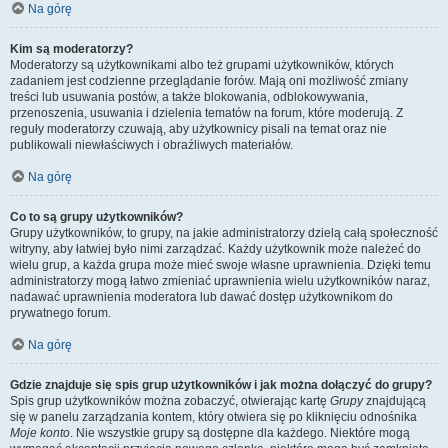
Na górę
Kim są moderatorzy?
Moderatorzy są użytkownikami albo też grupami użytkowników, których
zadaniem jest codzienne przeglądanie forów. Mają oni możliwość zmiany
treści lub usuwania postów, a także blokowania, odblokowywania,
przenoszenia, usuwania i dzielenia tematów na forum, które moderują. Z
reguły moderatorzy czuwają, aby użytkownicy pisali na temat oraz nie
publikowali niewłaściwych i obraźliwych materiałów.
Na górę
Co to są grupy użytkowników?
Grupy użytkowników, to grupy, na jakie administratorzy dzielą całą społeczność
witryny, aby łatwiej było nimi zarządzać. Każdy użytkownik może należeć do
wielu grup, a każda grupa może mieć swoje własne uprawnienia. Dzięki temu
administratorzy mogą łatwo zmieniać uprawnienia wielu użytkowników naraz,
nadawać uprawnienia moderatora lub dawać dostęp użytkownikom do
prywatnego forum.
Na górę
Gdzie znajduje się spis grup użytkowników i jak można dołączyć do grupy?
Spis grup użytkowników można zobaczyć, otwierając kartę
Grupy
znajdującą
się w panelu zarządzania kontem, który otwiera się po kliknięciu odnośnika
Moje konto
. Nie wszystkie grupy są dostępne dla każdego. Niektóre mogą