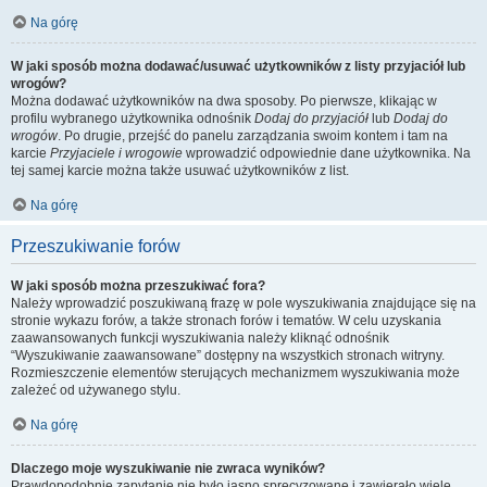
Na górę
W jaki sposób można dodawać/usuwać użytkowników z listy przyjaciół lub
wrogów?
Można dodawać użytkowników na dwa sposoby. Po pierwsze, klikając w
profilu wybranego użytkownika odnośnik
Dodaj do przyjaciół
lub
Dodaj do
wrogów
. Po drugie, przejść do panelu zarządzania swoim kontem i tam na
karcie
Przyjaciele i wrogowie
wprowadzić odpowiednie dane użytkownika. Na
tej samej karcie można także usuwać użytkowników z list.
Na górę
Przeszukiwanie forów
W jaki sposób można przeszukiwać fora?
Należy wprowadzić poszukiwaną frazę w pole wyszukiwania znajdujące się na
stronie wykazu forów, a także stronach forów i tematów. W celu uzyskania
zaawansowanych funkcji wyszukiwania należy kliknąć odnośnik
“Wyszukiwanie zaawansowane” dostępny na wszystkich stronach witryny.
Rozmieszczenie elementów sterujących mechanizmem wyszukiwania może
zależeć od używanego stylu.
Na górę
Dlaczego moje wyszukiwanie nie zwraca wyników?
Prawdopodobnie zapytanie nie było jasno sprecyzowane i zawierało wiele