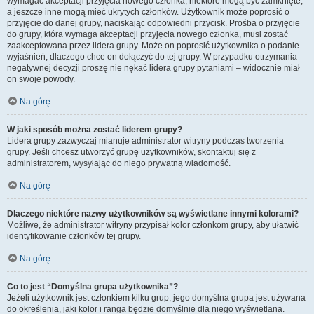
wymagać akceptacji przyjęcia nowego członka, niektóre mogą być zamknięte,
a jeszcze inne mogą mieć ukrytych członków. Użytkownik może poprosić o
przyjęcie do danej grupy, naciskając odpowiedni przycisk. Prośba o przyjęcie
do grupy, która wymaga akceptacji przyjęcia nowego członka, musi zostać
zaakceptowana przez lidera grupy. Może on poprosić użytkownika o podanie
wyjaśnień, dlaczego chce on dołączyć do tej grupy. W przypadku otrzymania
negatywnej decyzji proszę nie nękać lidera grupy pytaniami – widocznie miał
on swoje powody.
Na górę
W jaki sposób można zostać liderem grupy?
Lidera grupy zazwyczaj mianuje administrator witryny podczas tworzenia
grupy. Jeśli chcesz utworzyć grupę użytkowników, skontaktuj się z
administratorem, wysyłając do niego prywatną wiadomość.
Na górę
Dlaczego niektóre nazwy użytkowników są wyświetlane innymi kolorami?
Możliwe, że administrator witryny przypisał kolor członkom grupy, aby ułatwić
identyfikowanie członków tej grupy.
Na górę
Co to jest “Domyślna grupa użytkownika”?
Jeżeli użytkownik jest członkiem kilku grup, jego domyślna grupa jest używana
do określenia, jaki kolor i ranga będzie domyślnie dla niego wyświetlana.