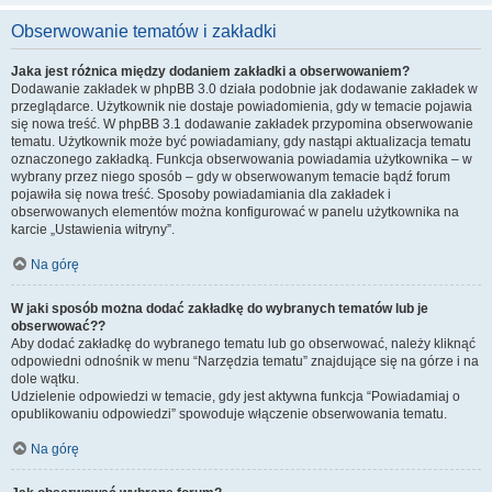
Obserwowanie tematów i zakładki
Jaka jest różnica między dodaniem zakładki a obserwowaniem?
Dodawanie zakładek w phpBB 3.0 działa podobnie jak dodawanie zakładek w
przeglądarce. Użytkownik nie dostaje powiadomienia, gdy w temacie pojawia
się nowa treść. W phpBB 3.1 dodawanie zakładek przypomina obserwowanie
tematu. Użytkownik może być powiadamiany, gdy nastąpi aktualizacja tematu
oznaczonego zakładką. Funkcja obserwowania powiadamia użytkownika – w
wybrany przez niego sposób – gdy w obserwowanym temacie bądź forum
pojawiła się nowa treść. Sposoby powiadamiania dla zakładek i
obserwowanych elementów można konfigurować w panelu użytkownika na
karcie „Ustawienia witryny”.
Na górę
W jaki sposób można dodać zakładkę do wybranych tematów lub je
obserwować??
Aby dodać zakładkę do wybranego tematu lub go obserwować, należy kliknąć
odpowiedni odnośnik w menu “Narzędzia tematu” znajdujące się na górze i na
dole wątku.
Udzielenie odpowiedzi w temacie, gdy jest aktywna funkcja “Powiadamiaj o
opublikowaniu odpowiedzi” spowoduje włączenie obserwowania tematu.
Na górę