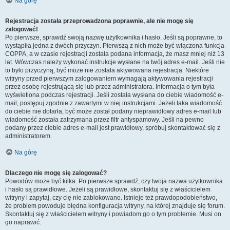
Na górę
Rejestracja została przeprowadzona poprawnie, ale nie mogę się
zalogować!
Po pierwsze, sprawdź swoją nazwę użytkownika i hasło. Jeśli są poprawne, to
wystąpiła jedna z dwóch przyczyn. Pierwszą z nich może być włączona funkcja
COPPA, a w czasie rejestracji została podana informacja, że masz mniej niż 13
lat. Wówczas należy wykonać instrukcje wysłane na twój adres e-mail. Jeśli nie
to było przyczyną, być może nie została aktywowana rejestracja. Niektóre
witryny przed pierwszym zalogowaniem wymagają aktywowania rejestracji
przez osobę rejestrującą się lub przez administratora. Informacja o tym była
wyświetlona podczas rejestracji. Jeśli została wysłana do ciebie wiadomość e-
mail, postępuj zgodnie z zawartymi w niej instrukcjami. Jeżeli taka wiadomość
do ciebie nie dotarła, być może został podany nieprawidłowy adres e-mail lub
wiadomość została zatrzymana przez filtr antyspamowy. Jeśli na pewno
podany przez ciebie adres e-mail jest prawidłowy, spróbuj skontaktować się z
administratorem.
Na górę
Dlaczego nie mogę się zalogować?
Powodów może być kilka. Po pierwsze sprawdź, czy twoja nazwa użytkownika
i hasło są prawidłowe. Jeżeli są prawidłowe, skontaktuj się z właścicielem
witryny i zapytaj, czy cię nie zablokowano. Istnieje też prawdopodobieństwo,
że problem powoduje błędna konfiguracja witryny, na której znajduje się forum.
Skontaktuj się z właścicielem witryny i powiadom go o tym problemie. Musi on
go naprawić.