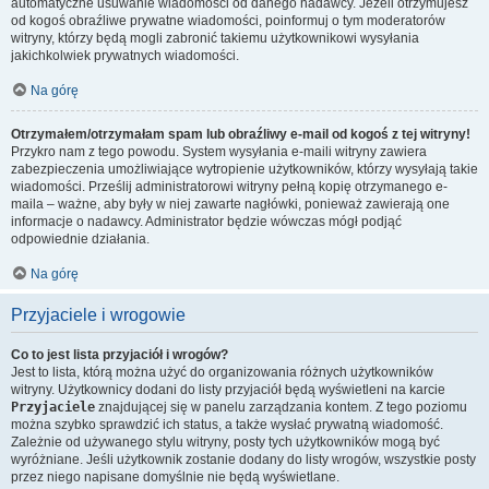
automatyczne usuwanie wiadomości od danego nadawcy. Jeżeli otrzymujesz
od kogoś obraźliwe prywatne wiadomości, poinformuj o tym moderatorów
witryny, którzy będą mogli zabronić takiemu użytkownikowi wysyłania
jakichkolwiek prywatnych wiadomości.
Na górę
Otrzymałem/otrzymałam spam lub obraźliwy e-mail od kogoś z tej witryny!
Przykro nam z tego powodu. System wysyłania e-maili witryny zawiera
zabezpieczenia umożliwiające wytropienie użytkowników, którzy wysyłają takie
wiadomości. Prześlij administratorowi witryny pełną kopię otrzymanego e-
maila – ważne, aby były w niej zawarte nagłówki, ponieważ zawierają one
informacje o nadawcy. Administrator będzie wówczas mógł podjąć
odpowiednie działania.
Na górę
Przyjaciele i wrogowie
Co to jest lista przyjaciół i wrogów?
Jest to lista, którą można użyć do organizowania różnych użytkowników
witryny. Użytkownicy dodani do listy przyjaciół będą wyświetleni na karcie
Przyjaciele
znajdującej się w panelu zarządzania kontem. Z tego poziomu
można szybko sprawdzić ich status, a także wysłać prywatną wiadomość.
Zależnie od używanego stylu witryny, posty tych użytkowników mogą być
wyróżniane. Jeśli użytkownik zostanie dodany do listy wrogów, wszystkie posty
przez niego napisane domyślnie nie będą wyświetlane.