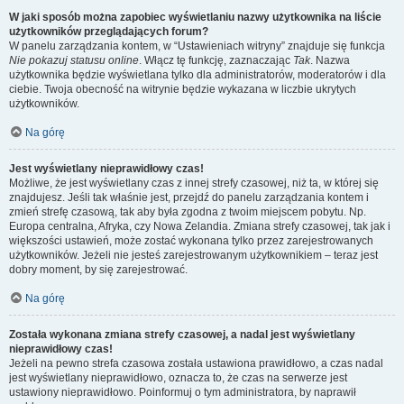
W jaki sposób można zapobiec wyświetlaniu nazwy użytkownika na liście
użytkowników przeglądających forum?
W panelu zarządzania kontem, w “Ustawieniach witryny” znajduje się funkcja
Nie pokazuj statusu online
. Włącz tę funkcję, zaznaczając
Tak
. Nazwa
użytkownika będzie wyświetlana tylko dla administratorów, moderatorów i dla
ciebie. Twoja obecność na witrynie będzie wykazana w liczbie ukrytych
użytkowników.
Na górę
Jest wyświetlany nieprawidłowy czas!
Możliwe, że jest wyświetlany czas z innej strefy czasowej, niż ta, w której się
znajdujesz. Jeśli tak właśnie jest, przejdź do panelu zarządzania kontem i
zmień strefę czasową, tak aby była zgodna z twoim miejscem pobytu. Np.
Europa centralna, Afryka, czy Nowa Zelandia. Zmiana strefy czasowej, tak jak i
większości ustawień, może zostać wykonana tylko przez zarejestrowanych
użytkowników. Jeżeli nie jesteś zarejestrowanym użytkownikiem – teraz jest
dobry moment, by się zarejestrować.
Na górę
Została wykonana zmiana strefy czasowej, a nadal jest wyświetlany
nieprawidłowy czas!
Jeżeli na pewno strefa czasowa została ustawiona prawidłowo, a czas nadal
jest wyświetlany nieprawidłowo, oznacza to, że czas na serwerze jest
ustawiony nieprawidłowo. Poinformuj o tym administratora, by naprawił