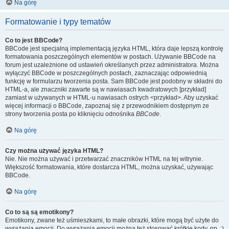
Na górę
Formatowanie i typy tematów
Co to jest BBCode?
BBCode jest specjalną implementacją języka HTML, która daje lepszą kontrolę
formatowania poszczególnych elementów w postach. Używanie BBCode na
forum jest uzależnione od ustawień określanych przez administratora. Można
wyłączyć BBCode w poszczególnych postach, zaznaczając odpowiednią
funkcję w formularzu tworzenia posta. Sam BBCode jest podobny w składni do
HTML-a, ale znaczniki zawarte są w nawiasach kwadratowych [przykład]
zamiast w używanych w HTML-u nawiasach ostrych <przykład>. Aby uzyskać
więcej informacji o BBCode, zapoznaj się z przewodnikiem dostępnym ze
strony tworzenia posta po kliknięciu odnośnika
BBCode
.
Na górę
Czy można używać języka HTML?
Nie. Nie można używać i przetwarzać znaczników HTML na tej witrynie.
Większość formatowania, które dostarcza HTML, można uzyskać, używając
BBCode.
Na górę
Co to są są emotikony?
Emotikony, zwane też uśmieszkami, to małe obrazki, które mogą być użyte do
wyrażania emocji. Do wyrażania emocji można też stosować krótkie kody, np. :)