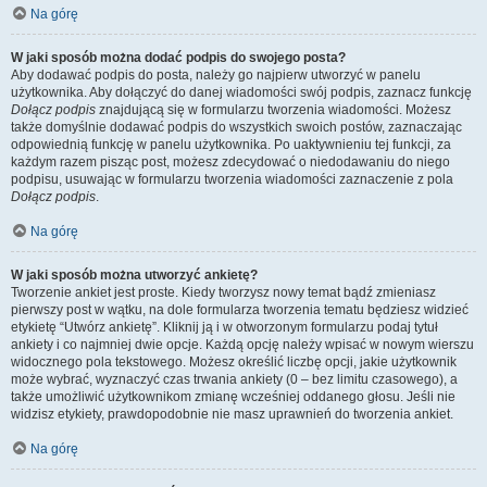
Na górę
W jaki sposób można dodać podpis do swojego posta?
Aby dodawać podpis do posta, należy go najpierw utworzyć w panelu
użytkownika. Aby dołączyć do danej wiadomości swój podpis, zaznacz funkcję
Dołącz podpis
znajdującą się w formularzu tworzenia wiadomości. Możesz
także domyślnie dodawać podpis do wszystkich swoich postów, zaznaczając
odpowiednią funkcję w panelu użytkownika. Po uaktywnieniu tej funkcji, za
każdym razem pisząc post, możesz zdecydować o niedodawaniu do niego
podpisu, usuwając w formularzu tworzenia wiadomości zaznaczenie z pola
Dołącz podpis
.
Na górę
W jaki sposób można utworzyć ankietę?
Tworzenie ankiet jest proste. Kiedy tworzysz nowy temat bądź zmieniasz
pierwszy post w wątku, na dole formularza tworzenia tematu będziesz widzieć
etykietę “Utwórz ankietę”. Kliknij ją i w otworzonym formularzu podaj tytuł
ankiety i co najmniej dwie opcje. Każdą opcję należy wpisać w nowym wierszu
widocznego pola tekstowego. Możesz określić liczbę opcji, jakie użytkownik
może wybrać, wyznaczyć czas trwania ankiety (0 – bez limitu czasowego), a
także umożliwić użytkownikom zmianę wcześniej oddanego głosu. Jeśli nie
widzisz etykiety, prawdopodobnie nie masz uprawnień do tworzenia ankiet.
Na górę