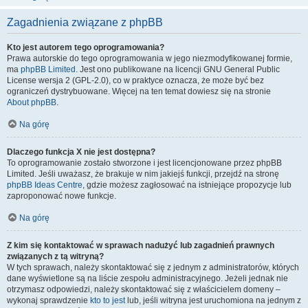
Zagadnienia związane z phpBB
Kto jest autorem tego oprogramowania?
Prawa autorskie do tego oprogramowania w jego niezmodyfikowanej formie,
ma
phpBB Limited
. Jest ono publikowane na licencji GNU General Public
License wersja 2 (GPL-2.0), co w praktyce oznacza, że może być bez
ograniczeń dystrybuowane. Więcej na ten temat dowiesz się na stronie
About phpBB
.
Na górę
Dlaczego funkcja X nie jest dostępna?
To oprogramowanie zostało stworzone i jest licencjonowane przez phpBB
Limited. Jeśli uważasz, że brakuje w nim jakiejś funkcji, przejdź na stronę
phpBB Ideas Centre
, gdzie możesz zagłosować na istniejące propozycje lub
zaproponować nowe funkcje.
Na górę
Z kim się kontaktować w sprawach nadużyć lub zagadnień prawnych
związanych z tą witryną?
W tych sprawach, należy skontaktować się z jednym z administratorów, których
dane wyświetlone są na liście zespołu administracyjnego. Jeżeli jednak nie
otrzymasz odpowiedzi, należy skontaktować się z właścicielem domeny –
wykonaj sprawdzenie
kto to jest
lub, jeśli witryna jest uruchomiona na jednym z