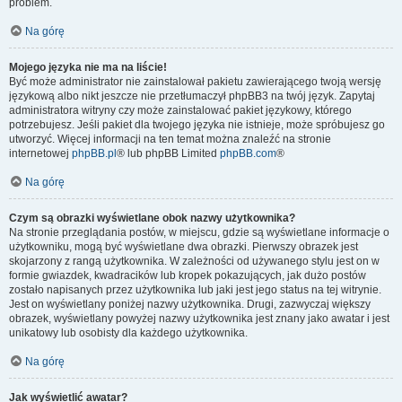
problem.
Na górę
Mojego języka nie ma na liście!
Być może administrator nie zainstalował pakietu zawierającego twoją wersję
językową albo nikt jeszcze nie przetłumaczył phpBB3 na twój język. Zapytaj
administratora witryny czy może zainstalować pakiet językowy, którego
potrzebujesz. Jeśli pakiet dla twojego języka nie istnieje, może spróbujesz go
utworzyć. Więcej informacji na ten temat można znaleźć na stronie
internetowej
phpBB.pl
® lub phpBB Limited
phpBB.com
®
Na górę
Czym są obrazki wyświetlane obok nazwy użytkownika?
Na stronie przeglądania postów, w miejscu, gdzie są wyświetlane informacje o
użytkowniku, mogą być wyświetlane dwa obrazki. Pierwszy obrazek jest
skojarzony z rangą użytkownika. W zależności od używanego stylu jest on w
formie gwiazdek, kwadracików lub kropek pokazujących, jak dużo postów
zostało napisanych przez użytkownika lub jaki jest jego status na tej witrynie.
Jest on wyświetlany poniżej nazwy użytkownika. Drugi, zazwyczaj większy
obrazek, wyświetlany powyżej nazwy użytkownika jest znany jako awatar i jest
unikatowy lub osobisty dla każdego użytkownika.
Na górę
Jak wyświetlić awatar?