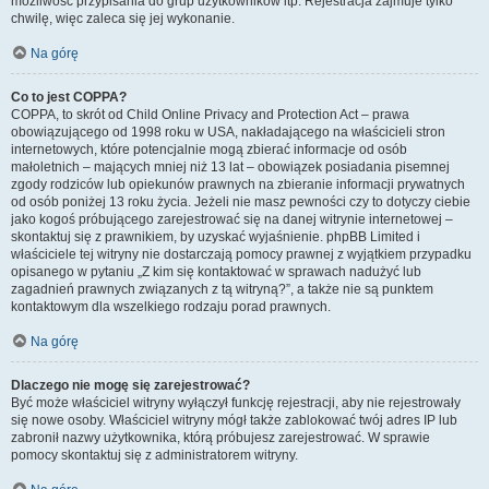
możliwość przypisania do grup użytkowników itp. Rejestracja zajmuje tylko
chwilę, więc zaleca się jej wykonanie.
Na górę
Co to jest COPPA?
COPPA, to skrót od Child Online Privacy and Protection Act – prawa
obowiązującego od 1998 roku w USA, nakładającego na właścicieli stron
internetowych, które potencjalnie mogą zbierać informacje od osób
małoletnich – mających mniej niż 13 lat – obowiązek posiadania pisemnej
zgody rodziców lub opiekunów prawnych na zbieranie informacji prywatnych
od osób poniżej 13 roku życia. Jeżeli nie masz pewności czy to dotyczy ciebie
jako kogoś próbującego zarejestrować się na danej witrynie internetowej –
skontaktuj się z prawnikiem, by uzyskać wyjaśnienie. phpBB Limited i
właściciele tej witryny nie dostarczają pomocy prawnej z wyjątkiem przypadku
opisanego w pytaniu „Z kim się kontaktować w sprawach nadużyć lub
zagadnień prawnych związanych z tą witryną?”, a także nie są punktem
kontaktowym dla wszelkiego rodzaju porad prawnych.
Na górę
Dlaczego nie mogę się zarejestrować?
Być może właściciel witryny wyłączył funkcję rejestracji, aby nie rejestrowały
się nowe osoby. Właściciel witryny mógł także zablokować twój adres IP lub
zabronił nazwy użytkownika, którą próbujesz zarejestrować. W sprawie
pomocy skontaktuj się z administratorem witryny.