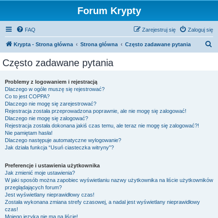
Forum Krypty
FAQ
Zarejestruj się
Zaloguj się
S
Krypta - Strona główna
Strona główna
Często zadawane pytania
z
Często zadawane pytania
u
k
Problemy z logowaniem i rejestracją
Dlaczego w ogóle muszę się rejestrować?
a
Co to jest COPPA?
j
Dlaczego nie mogę się zarejestrować?
Rejestracja została przeprowadzona poprawnie, ale nie mogę się zalogować!
Dlaczego nie mogę się zalogować?
Rejestracja została dokonana jakiś czas temu, ale teraz nie mogę się zalogować?!
Nie pamiętam hasła!
Dlaczego następuje automatyczne wylogowanie?
Jak działa funkcja “Usuń ciasteczka witryny”?
Preferencje i ustawienia użytkownika
Jak zmienić moje ustawienia?
W jaki sposób można zapobiec wyświetlaniu nazwy użytkownika na liście użytkowników
przeglądających forum?
Jest wyświetlany nieprawidłowy czas!
Została wykonana zmiana strefy czasowej, a nadal jest wyświetlany nieprawidłowy
czas!
Mojego języka nie ma na liście!