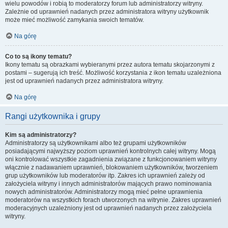
wielu powodów i robią to moderatorzy forum lub administratorzy witryny.
Zależnie od uprawnień nadanych przez administratora witryny użytkownik
może mieć możliwość zamykania swoich tematów.
Na górę
Co to są ikony tematu?
Ikony tematu są obrazkami wybieranymi przez autora tematu skojarzonymi z
postami – sugerują ich treść. Możliwość korzystania z ikon tematu uzależniona
jest od uprawnień nadanych przez administratora witryny.
Na górę
Rangi użytkownika i grupy
Kim są administratorzy?
Administratorzy są użytkownikami albo też grupami użytkowników
posiadającymi najwyższy poziom uprawnień kontrolnych całej witryny. Mogą
oni kontrolować wszystkie zagadnienia związane z funkcjonowaniem witryny
włącznie z nadawaniem uprawnień, blokowaniem użytkowników, tworzeniem
grup użytkowników lub moderatorów itp. Zakres ich uprawnień zależy od
założyciela witryny i innych administratorów mających prawo nominowania
nowych administratorów. Administratorzy mogą mieć pełne uprawnienia
moderatorów na wszystkich forach utworzonych na witrynie. Zakres uprawnień
moderacyjnych uzależniony jest od uprawnień nadanych przez założyciela
witryny.