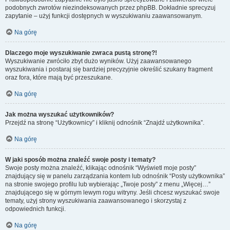
podobnych zwrotów niezindeksowanych przez phpBB. Dokładnie sprecyzuj
zapytanie – użyj funkcji dostępnych w wyszukiwaniu zaawansowanym.
Na górę
Dlaczego moje wyszukiwanie zwraca pustą stronę?!
Wyszukiwanie zwróciło zbyt dużo wyników. Użyj zaawansowanego
wyszukiwania i postaraj się bardziej precyzyjnie określić szukany fragment
oraz fora, które mają być przeszukane.
Na górę
Jak można wyszukać użytkowników?
Przejdź na stronę “Użytkownicy” i kliknij odnośnik “Znajdź użytkownika”.
Na górę
W jaki sposób można znaleźć swoje posty i tematy?
Swoje posty można znaleźć, klikając odnośnik “Wyświetl moje posty”
znajdujący się w panelu zarządzania kontem lub odnośnik “Posty użytkownika”
na stronie swojego profilu lub wybierając „Twoje posty” z menu „Więcej…”
znajdującego się w górnym lewym rogu witryny. Jeśli chcesz wyszukać swoje
tematy, użyj strony wyszukiwania zaawansowanego i skorzystaj z
odpowiednich funkcji.
Na górę