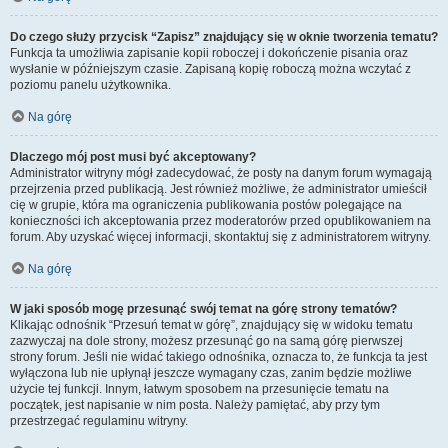
Do czego służy przycisk “Zapisz” znajdujący się w oknie tworzenia tematu?
Funkcja ta umożliwia zapisanie kopii roboczej i dokończenie pisania oraz
wysłanie w późniejszym czasie. Zapisaną kopię roboczą można wczytać z
poziomu panelu użytkownika.
Na górę
Dlaczego mój post musi być akceptowany?
Administrator witryny mógł zadecydować, że posty na danym forum wymagają
przejrzenia przed publikacją. Jest również możliwe, że administrator umieścił
cię w grupie, która ma ograniczenia publikowania postów polegające na
konieczności ich akceptowania przez moderatorów przed opublikowaniem na
forum. Aby uzyskać więcej informacji, skontaktuj się z administratorem witryny.
Na górę
W jaki sposób mogę przesunąć swój temat na górę strony tematów?
Klikając odnośnik “Przesuń temat w górę”, znajdujący się w widoku tematu
zazwyczaj na dole strony, możesz przesunąć go na samą górę pierwszej
strony forum. Jeśli nie widać takiego odnośnika, oznacza to, że funkcja ta jest
wyłączona lub nie upłynął jeszcze wymagany czas, zanim będzie możliwe
użycie tej funkcji. Innym, łatwym sposobem na przesunięcie tematu na
początek, jest napisanie w nim posta. Należy pamiętać, aby przy tym
przestrzegać regulaminu witryny.