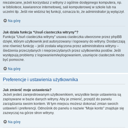
niezalecane, jeżeli korzystasz z witryny z ogólnie dostępnego komputera, np.
w bibliotece, kawiarence internetowej, sali komputerowej w szkole lub na
uczelni itp. Jeśli nie widzisz tej funkcji, oznacza to, że administrator ją wyłączył.
Na górę
Jak działa funkcja “Usuń ciasteczka witryny”?
Funkcja “Usuń ciasteczka witryny” usuwa ciasteczka utworzone przez phpBB
dzięki, którym użytkownik jest autoryzowany i logowany do witryny. Dostarczają
one również funkcję – jeśli została włączona przez administratora witryny –
śledzenia przeczytanych i nieprzeczytanych przez użytkownika postów. Jeśli
występują problemy z logowaniem/wylogowaniem, usunięcie ciasteczek może
być pomocne.
Na górę
Preferencje i ustawienia użytkownika
Jak zmienić moje ustawienia?
Jeżeli jesteś zarejestrowanym użytkownikiem, wszystkie twoje ustawienia są
zapisywane w bazie danych witryny. Aby je zmienić, przejdź do panelu
zarządzania swoim kontem. W tym miejscu możesz dokonać zmian swoich
ustawień i preferencji. Odnośnik do panelu o nazwie “Moje konto” znajduje się
zazwyczaj na górze stron witryny.
Na górę