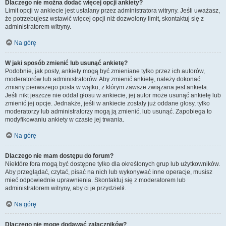
Dlaczego nie można dodać więcej opcji ankiety?
Limit opcji w ankiecie jest ustalany przez administratora witryny. Jeśli uważasz,
że potrzebujesz wstawić więcej opcji niż dozwolony limit, skontaktuj się z
administratorem witryny.
Na górę
W jaki sposób zmienić lub usunąć ankietę?
Podobnie, jak posty, ankiety mogą być zmieniane tylko przez ich autorów,
moderatorów lub administratorów. Aby zmienić ankietę, należy dokonać
zmiany pierwszego posta w wątku, z którym zawsze związana jest ankieta.
Jeśli nikt jeszcze nie oddał głosu w ankiecie, jej autor może usunąć ankietę lub
zmienić jej opcje. Jednakże, jeśli w ankiecie zostały już oddane głosy, tylko
moderatorzy lub administratorzy mogą ją zmienić, lub usunąć. Zapobiega to
modyfikowaniu ankiety w czasie jej trwania.
Na górę
Dlaczego nie mam dostępu do forum?
Niektóre fora mogą być dostępne tylko dla określonych grup lub użytkowników.
Aby przeglądać, czytać, pisać na nich lub wykonywać inne operacje, musisz
mieć odpowiednie uprawnienia. Skontaktuj się z moderatorem lub
administratorem witryny, aby ci je przydzielił.
Na górę
Dlaczego nie mogę dodawać załączników?