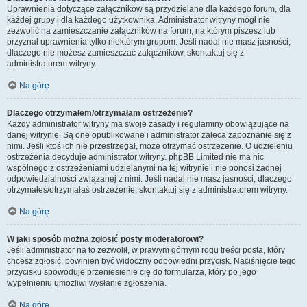
Uprawnienia dotyczące załączników są przydzielane dla każdego forum, dla
każdej grupy i dla każdego użytkownika. Administrator witryny mógł nie
zezwolić na zamieszczanie załączników na forum, na którym piszesz lub
przyznał uprawnienia tylko niektórym grupom. Jeśli nadal nie masz jasności,
dlaczego nie możesz zamieszczać załączników, skontaktuj się z
administratorem witryny.
Na górę
Dlaczego otrzymałem/otrzymałam ostrzeżenie?
Każdy administrator witryny ma swoje zasady i regulaminy obowiązujące na
danej witrynie. Są one opublikowane i administrator zaleca zapoznanie się z
nimi. Jeśli ktoś ich nie przestrzegał, może otrzymać ostrzeżenie. O udzieleniu
ostrzeżenia decyduje administrator witryny. phpBB Limited nie ma nic
wspólnego z ostrzeżeniami udzielanymi na tej witrynie i nie ponosi żadnej
odpowiedzialności związanej z nimi. Jeśli nadal nie masz jasności, dlaczego
otrzymałeś/otrzymałaś ostrzeżenie, skontaktuj się z administratorem witryny.
Na górę
W jaki sposób można zgłosić posty moderatorowi?
Jeśli administrator na to zezwolił, w prawym górnym rogu treści posta, który
chcesz zgłosić, powinien być widoczny odpowiedni przycisk. Naciśnięcie tego
przycisku spowoduje przeniesienie cię do formularza, który po jego
wypełnieniu umożliwi wysłanie zgłoszenia.
Na górę