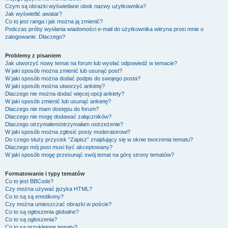
Czym są obrazki wyświetlane obok nazwy użytkownika?
Jak wyświetlić awatar?
Co to jest ranga i jak można ją zmienić?
Podczas próby wysłania wiadomości e-mail do użytkownika witryna prosi mnie o
zalogowanie. Dlaczego?
Problemy z pisaniem
Jak utworzyć nowy temat na forum lub wysłać odpowiedź w temacie?
W jaki sposób można zmienić lub usunąć post?
W jaki sposób można dodać podpis do swojego posta?
W jaki sposób można utworzyć ankietę?
Dlaczego nie można dodać więcej opcji ankiety?
W jaki sposób zmienić lub usunąć ankietę?
Dlaczego nie mam dostępu do forum?
Dlaczego nie mogę dodawać załączników?
Dlaczego otrzymałem/otrzymałam ostrzeżenie?
W jaki sposób można zgłosić posty moderatorowi?
Do czego służy przycisk “Zapisz” znajdujący się w oknie tworzenia tematu?
Dlaczego mój post musi być akceptowany?
W jaki sposób mogę przesunąć swój temat na górę strony tematów?
Formatowanie i typy tematów
Co to jest BBCode?
Czy można używać języka HTML?
Co to są są emotikony?
Czy można umieszczać obrazki w poście?
Co to są ogłoszenia globalne?
Co to są ogłoszenia?
Co to są przyklejone tematy?