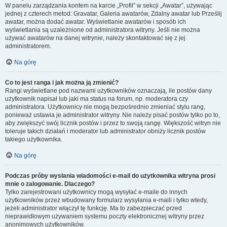
W panelu zarządzania kontem na karcie „Profil” w sekcji „Awatar”, używając
jednej z czterech metod: Gravatar, Galeria awatarów, Zdalny awatar lub Prześlij
awatar, można dodać awatar. Wyświetlanie awatarów i sposób ich
wyświetlania są uzależnione od administratora witryny. Jeśli nie można
używać awatarów na danej witrynie, należy skontaktować się z jej
administratorem.
Na górę
Co to jest ranga i jak można ją zmienić?
Rangi wyświetlane pod nazwami użytkowników oznaczają, ile postów dany
użytkownik napisał lub jaki ma status na forum, np. moderatora czy
administratora. Użytkownicy nie mogą bezpośrednio zmieniać stylu rang,
ponieważ ustawia je administrator witryny. Nie należy pisać postów tylko po to,
aby zwiększyć swój licznik postów i przez to swoją rangę. Większość witryn nie
toleruje takich działań i moderator lub administrator obniży licznik postów
takiego użytkownika.
Na górę
Podczas próby wysłania wiadomości e-mail do użytkownika witryna prosi
mnie o zalogowanie. Dlaczego?
Tylko zarejestrowani użytkownicy mogą wysyłać e-maile do innych
użytkowników przez wbudowany formularz wysyłania e-maili i tylko wtedy,
jeżeli administrator włączył tę funkcję. Ma to zabezpieczać przed
nieprawidłowym używaniem systemu poczty elektronicznej witryny przez
anonimowych użytkowników.