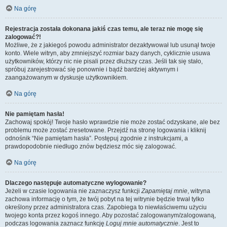
Na górę
Rejestracja została dokonana jakiś czas temu, ale teraz nie mogę się
zalogować?!
Możliwe, że z jakiegoś powodu administrator dezaktywował lub usunął twoje
konto. Wiele witryn, aby zmniejszyć rozmiar bazy danych, cyklicznie usuwa
użytkowników, którzy nic nie pisali przez dłuższy czas. Jeśli tak się stało,
spróbuj zarejestrować się ponownie i bądź bardziej aktywnym i
zaangażowanym w dyskusje użytkownikiem.
Na górę
Nie pamiętam hasła!
Zachowaj spokój! Twoje hasło wprawdzie nie może zostać odzyskane, ale bez
problemu może zostać zresetowane. Przejdź na stronę logowania i kliknij
odnośnik “Nie pamiętam hasła”. Postępuj zgodnie z instrukcjami, a
prawdopodobnie niedługo znów będziesz móc się zalogować.
Na górę
Dlaczego następuje automatyczne wylogowanie?
Jeżeli w czasie logowania nie zaznaczysz funkcji
Zapamiętaj mnie
, witryna
zachowa informację o tym, że twój pobyt na tej witrynie będzie trwał tylko
określony przez administratora czas. Zapobiega to niewłaściwemu użyciu
twojego konta przez kogoś innego. Aby pozostać zalogowanym/zalogowaną,
podczas logowania zaznacz funkcję
Loguj mnie automatycznie
. Jest to