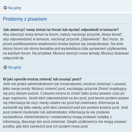
Na górę
Problemy z pisaniem
Jak utworzyć nowy temat na forum lub wysłać odpowiedź w temacie?
Aby utworzyć nowy temat na forum, należy nacisnąć przycisk „Nowy temat”,
aby odpowiedzieć w temacie, nacisnąć przycisk „Odpowiedz”. Być może, że
przed publikowaniem wiadomości trzeba będzie się zarejestrować. Na dole
strony forum lub strony tematów jest wyświetlana lista uprawnień użytkownika
na każdym forum. Na przykład: Możesz tworzyć nowe tematy, Możesz dodawać
załączniki itp.
Na górę
W jaki sposób można zmienić lub usunąć post?
Jeśli nie jesteś administratorem lub moderatorem, możesz zmieniać i usuwać
tylko swoje posty. Możesz zmienić post, naciskając przycisk
Zmień
znajdujący
się przy danym poście. Czasami można to zrobić tylko przez pewien czas po
jego napisaniu. Jeżeli ktoś odpowiedział na ten post, pod twoim postem pojawi
się informacja ile razy i kiedy ostatni raz post był zmieniany. Informacja ta
wyświetli się tylko wtedy, jeśli ktoś zamieścił pod tym postem kolejny post. Jeśli
post zmienił moderator lub administrator, informacja ta nie zostanie
wyświetlona. Administratorzy i moderatorzy mogą zostawić notatkę z
informacją, dlaczego ten post zmieniali. Zwykli użytkownicy nie mogą usuwać
postów, gdy ktoś zamieścił pod ich postem nowy post.