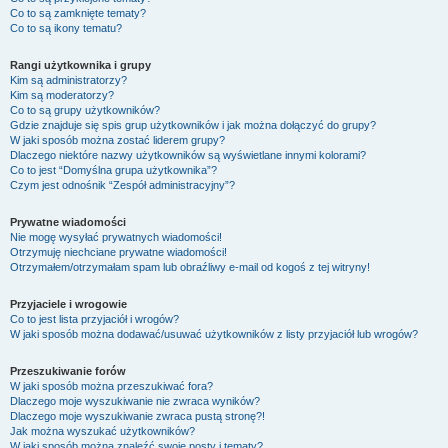
Co to są zamknięte tematy?
Co to są ikony tematu?
Rangi użytkownika i grupy
Kim są administratorzy?
Kim są moderatorzy?
Co to są grupy użytkowników?
Gdzie znajduje się spis grup użytkowników i jak można dołączyć do grupy?
W jaki sposób można zostać liderem grupy?
Dlaczego niektóre nazwy użytkowników są wyświetlane innymi kolorami?
Co to jest “Domyślna grupa użytkownika”?
Czym jest odnośnik “Zespół administracyjny”?
Prywatne wiadomości
Nie mogę wysyłać prywatnych wiadomości!
Otrzymuję niechciane prywatne wiadomości!
Otrzymałem/otrzymałam spam lub obraźliwy e-mail od kogoś z tej witryny!
Przyjaciele i wrogowie
Co to jest lista przyjaciół i wrogów?
W jaki sposób można dodawać/usuwać użytkowników z listy przyjaciół lub wrogów?
Przeszukiwanie forów
W jaki sposób można przeszukiwać fora?
Dlaczego moje wyszukiwanie nie zwraca wyników?
Dlaczego moje wyszukiwanie zwraca pustą stronę?!
Jak można wyszukać użytkowników?
W jaki sposób można znaleźć swoje posty i tematy?