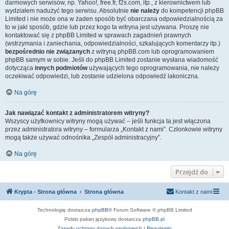
darmowych serwisów, np. Yahoo!, free.fr, f2s.com, itp., z kierownictwem lub
wydziałem nadużyć tego serwisu. Absolutnie
nie należy
do kompetencji phpBB
Limited i nie może ona w żaden sposób być obarczana odpowiedzialnością za
to w jaki sposób, gdzie lub przez kogo ta witryna jest używana. Proszę nie
kontaktować się z phpBB Limited w sprawach zagadnień prawnych
(wstrzymania i zaniechania, odpowiedzialności, szkalujących komentarzy itp.)
bezpośrednio nie związanych
z witryną phpBB.com lub oprogramowaniem
phpBB samym w sobie. Jeśli do phpBB Limited zostanie wysłana wiadomość
dotycząca
innych podmiotów
używających tego oprogramowania, nie należy
oczekiwać odpowiedzi, lub zostanie udzielona odpowiedź lakoniczna.
Na górę
Jak nawiązać kontakt z administratorem witryny?
Wszyscy użytkownicy witryny mogą używać – jeśli funkcja ta jest włączona
przez administratora witryny – formularza „Kontakt z nami”. Członkowie witryny
mogą także używać odnośnika „Zespół administracyjny”.
Na górę
Przejdź do
Krypta - Strona główna
Strona główna
Kontakt z nami
Technologię dostarcza
phpBB
® Forum Software © phpBB Limited
Polski pakiet językowy dostarcza
phpBB.pl
Zasady ochrony danych osobowych
|
Regulamin