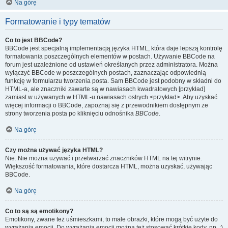
Na górę
Formatowanie i typy tematów
Co to jest BBCode?
BBCode jest specjalną implementacją języka HTML, która daje lepszą kontrolę
formatowania poszczególnych elementów w postach. Używanie BBCode na
forum jest uzależnione od ustawień określanych przez administratora. Można
wyłączyć BBCode w poszczególnych postach, zaznaczając odpowiednią
funkcję w formularzu tworzenia posta. Sam BBCode jest podobny w składni do
HTML-a, ale znaczniki zawarte są w nawiasach kwadratowych [przykład]
zamiast w używanych w HTML-u nawiasach ostrych <przykład>. Aby uzyskać
więcej informacji o BBCode, zapoznaj się z przewodnikiem dostępnym ze
strony tworzenia posta po kliknięciu odnośnika
BBCode
.
Na górę
Czy można używać języka HTML?
Nie. Nie można używać i przetwarzać znaczników HTML na tej witrynie.
Większość formatowania, które dostarcza HTML, można uzyskać, używając
BBCode.
Na górę
Co to są są emotikony?
Emotikony, zwane też uśmieszkami, to małe obrazki, które mogą być użyte do
wyrażania emocji. Do wyrażania emocji można też stosować krótkie kody, np. :)