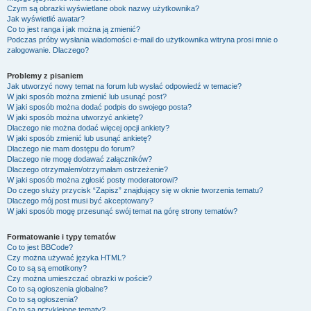
Czym są obrazki wyświetlane obok nazwy użytkownika?
Jak wyświetlić awatar?
Co to jest ranga i jak można ją zmienić?
Podczas próby wysłania wiadomości e-mail do użytkownika witryna prosi mnie o
zalogowanie. Dlaczego?
Problemy z pisaniem
Jak utworzyć nowy temat na forum lub wysłać odpowiedź w temacie?
W jaki sposób można zmienić lub usunąć post?
W jaki sposób można dodać podpis do swojego posta?
W jaki sposób można utworzyć ankietę?
Dlaczego nie można dodać więcej opcji ankiety?
W jaki sposób zmienić lub usunąć ankietę?
Dlaczego nie mam dostępu do forum?
Dlaczego nie mogę dodawać załączników?
Dlaczego otrzymałem/otrzymałam ostrzeżenie?
W jaki sposób można zgłosić posty moderatorowi?
Do czego służy przycisk “Zapisz” znajdujący się w oknie tworzenia tematu?
Dlaczego mój post musi być akceptowany?
W jaki sposób mogę przesunąć swój temat na górę strony tematów?
Formatowanie i typy tematów
Co to jest BBCode?
Czy można używać języka HTML?
Co to są są emotikony?
Czy można umieszczać obrazki w poście?
Co to są ogłoszenia globalne?
Co to są ogłoszenia?
Co to są przyklejone tematy?