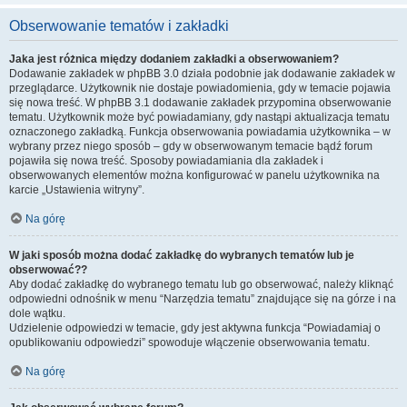
Obserwowanie tematów i zakładki
Jaka jest różnica między dodaniem zakładki a obserwowaniem?
Dodawanie zakładek w phpBB 3.0 działa podobnie jak dodawanie zakładek w
przeglądarce. Użytkownik nie dostaje powiadomienia, gdy w temacie pojawia
się nowa treść. W phpBB 3.1 dodawanie zakładek przypomina obserwowanie
tematu. Użytkownik może być powiadamiany, gdy nastąpi aktualizacja tematu
oznaczonego zakładką. Funkcja obserwowania powiadamia użytkownika – w
wybrany przez niego sposób – gdy w obserwowanym temacie bądź forum
pojawiła się nowa treść. Sposoby powiadamiania dla zakładek i
obserwowanych elementów można konfigurować w panelu użytkownika na
karcie „Ustawienia witryny”.
Na górę
W jaki sposób można dodać zakładkę do wybranych tematów lub je
obserwować??
Aby dodać zakładkę do wybranego tematu lub go obserwować, należy kliknąć
odpowiedni odnośnik w menu “Narzędzia tematu” znajdujące się na górze i na
dole wątku.
Udzielenie odpowiedzi w temacie, gdy jest aktywna funkcja “Powiadamiaj o
opublikowaniu odpowiedzi” spowoduje włączenie obserwowania tematu.
Na górę