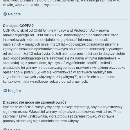
możliwość przypisania do grup użytkowników itp. Rejestracja zajmuje tylko
chwilę, więc zaleca się jej wykonanie.
Na górę
Co to jest COPPA?
COPPA, to skrót od Child Online Privacy and Protection Act – prawa
obowiązującego od 1998 roku w USA, nakładającego na właścicieli stron
internetowych, które potencjalnie mogą zbierać informacje od osób
małoletnich – mających mniej niż 13 lat – obowiązek posiadania pisemnej
zgody rodziców lub opiekunów prawnych na zbieranie informacji prywatnych
od osób poniżej 13 roku życia. Jeżeli nie masz pewności czy to dotyczy ciebie
jako kogoś próbującego zarejestrować się na danej witrynie internetowej –
skontaktuj się z prawnikiem, by uzyskać wyjaśnienie. phpBB Limited i
właściciele tej witryny nie dostarczają pomocy prawnej z wyjątkiem przypadku
opisanego w pytaniu „Z kim się kontaktować w sprawach nadużyć lub
zagadnień prawnych związanych z tą witryną?”, a także nie są punktem
kontaktowym dla wszelkiego rodzaju porad prawnych.
Na górę
Dlaczego nie mogę się zarejestrować?
Być może właściciel witryny wyłączył funkcję rejestracji, aby nie rejestrowały
się nowe osoby. Właściciel witryny mógł także zablokować twój adres IP lub
zabronił nazwy użytkownika, którą próbujesz zarejestrować. W sprawie
pomocy skontaktuj się z administratorem witryny.