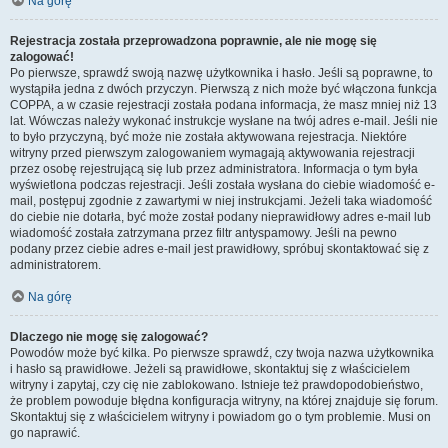
Na górę
Rejestracja została przeprowadzona poprawnie, ale nie mogę się
zalogować!
Po pierwsze, sprawdź swoją nazwę użytkownika i hasło. Jeśli są poprawne, to
wystąpiła jedna z dwóch przyczyn. Pierwszą z nich może być włączona funkcja
COPPA, a w czasie rejestracji została podana informacja, że masz mniej niż 13
lat. Wówczas należy wykonać instrukcje wysłane na twój adres e-mail. Jeśli nie
to było przyczyną, być może nie została aktywowana rejestracja. Niektóre
witryny przed pierwszym zalogowaniem wymagają aktywowania rejestracji
przez osobę rejestrującą się lub przez administratora. Informacja o tym była
wyświetlona podczas rejestracji. Jeśli została wysłana do ciebie wiadomość e-
mail, postępuj zgodnie z zawartymi w niej instrukcjami. Jeżeli taka wiadomość
do ciebie nie dotarła, być może został podany nieprawidłowy adres e-mail lub
wiadomość została zatrzymana przez filtr antyspamowy. Jeśli na pewno
podany przez ciebie adres e-mail jest prawidłowy, spróbuj skontaktować się z
administratorem.
Na górę
Dlaczego nie mogę się zalogować?
Powodów może być kilka. Po pierwsze sprawdź, czy twoja nazwa użytkownika
i hasło są prawidłowe. Jeżeli są prawidłowe, skontaktuj się z właścicielem
witryny i zapytaj, czy cię nie zablokowano. Istnieje też prawdopodobieństwo,
że problem powoduje błędna konfiguracja witryny, na której znajduje się forum.
Skontaktuj się z właścicielem witryny i powiadom go o tym problemie. Musi on
go naprawić.