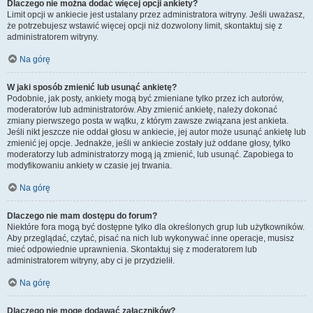
Dlaczego nie można dodać więcej opcji ankiety?
Limit opcji w ankiecie jest ustalany przez administratora witryny. Jeśli uważasz,
że potrzebujesz wstawić więcej opcji niż dozwolony limit, skontaktuj się z
administratorem witryny.
Na górę
W jaki sposób zmienić lub usunąć ankietę?
Podobnie, jak posty, ankiety mogą być zmieniane tylko przez ich autorów,
moderatorów lub administratorów. Aby zmienić ankietę, należy dokonać
zmiany pierwszego posta w wątku, z którym zawsze związana jest ankieta.
Jeśli nikt jeszcze nie oddał głosu w ankiecie, jej autor może usunąć ankietę lub
zmienić jej opcje. Jednakże, jeśli w ankiecie zostały już oddane głosy, tylko
moderatorzy lub administratorzy mogą ją zmienić, lub usunąć. Zapobiega to
modyfikowaniu ankiety w czasie jej trwania.
Na górę
Dlaczego nie mam dostępu do forum?
Niektóre fora mogą być dostępne tylko dla określonych grup lub użytkowników.
Aby przeglądać, czytać, pisać na nich lub wykonywać inne operacje, musisz
mieć odpowiednie uprawnienia. Skontaktuj się z moderatorem lub
administratorem witryny, aby ci je przydzielił.
Na górę
Dlaczego nie mogę dodawać załączników?