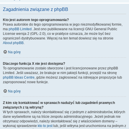
Zagadnienia związane z phpBB
Kto jest autorem tego oprogramowania?
Prawa autorskie do tego oprogramowania w jego niezmodyfikowanej formie,
ma
phpBB Limited
. Jest ono publikowane na licencji GNU General Public
License wersja 2 (GPL-2.0), co w praktyce oznacza, że może być bez
ograniczeń dystrybuowane. Więcej na ten temat dowiesz się na stronie
About phpBB
.
Na górę
Dlaczego funkcja X nie jest dostępna?
To oprogramowanie zostało stworzone i jest licencjonowane przez phpBB
Limited. Jeśli uważasz, że brakuje w nim jakiejś funkcji, przejdź na stronę
phpBB Ideas Centre
, gdzie możesz zagłosować na istniejące propozycje lub
zaproponować nowe funkcje.
Na górę
Z kim się kontaktować w sprawach nadużyć lub zagadnień prawnych
związanych z tą witryną?
W tych sprawach, należy skontaktować się z jednym z administratorów, których
dane wyświetlone są na liście zespołu administracyjnego. Jeżeli jednak nie
otrzymasz odpowiedzi, należy skontaktować się z właścicielem domeny –
wykonaj sprawdzenie
kto to jest
lub, jeśli witryna jest uruchomiona na jednym z