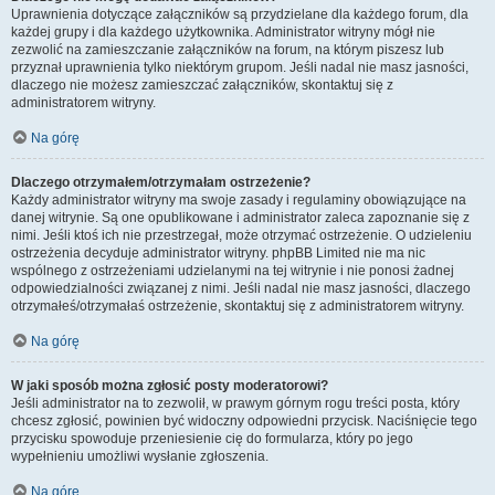
Uprawnienia dotyczące załączników są przydzielane dla każdego forum, dla
każdej grupy i dla każdego użytkownika. Administrator witryny mógł nie
zezwolić na zamieszczanie załączników na forum, na którym piszesz lub
przyznał uprawnienia tylko niektórym grupom. Jeśli nadal nie masz jasności,
dlaczego nie możesz zamieszczać załączników, skontaktuj się z
administratorem witryny.
Na górę
Dlaczego otrzymałem/otrzymałam ostrzeżenie?
Każdy administrator witryny ma swoje zasady i regulaminy obowiązujące na
danej witrynie. Są one opublikowane i administrator zaleca zapoznanie się z
nimi. Jeśli ktoś ich nie przestrzegał, może otrzymać ostrzeżenie. O udzieleniu
ostrzeżenia decyduje administrator witryny. phpBB Limited nie ma nic
wspólnego z ostrzeżeniami udzielanymi na tej witrynie i nie ponosi żadnej
odpowiedzialności związanej z nimi. Jeśli nadal nie masz jasności, dlaczego
otrzymałeś/otrzymałaś ostrzeżenie, skontaktuj się z administratorem witryny.
Na górę
W jaki sposób można zgłosić posty moderatorowi?
Jeśli administrator na to zezwolił, w prawym górnym rogu treści posta, który
chcesz zgłosić, powinien być widoczny odpowiedni przycisk. Naciśnięcie tego
przycisku spowoduje przeniesienie cię do formularza, który po jego
wypełnieniu umożliwi wysłanie zgłoszenia.
Na górę