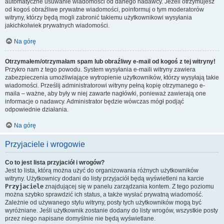
automatyczne usuwanie wiadomości od danego nadawcy. Jeżeli otrzymujesz
od kogoś obraźliwe prywatne wiadomości, poinformuj o tym moderatorów
witryny, którzy będą mogli zabronić takiemu użytkownikowi wysyłania
jakichkolwiek prywatnych wiadomości.
Na górę
Otrzymałem/otrzymałam spam lub obraźliwy e-mail od kogoś z tej witryny!
Przykro nam z tego powodu. System wysyłania e-maili witryny zawiera
zabezpieczenia umożliwiające wytropienie użytkowników, którzy wysyłają takie
wiadomości. Prześlij administratorowi witryny pełną kopię otrzymanego e-
maila – ważne, aby były w niej zawarte nagłówki, ponieważ zawierają one
informacje o nadawcy. Administrator będzie wówczas mógł podjąć
odpowiednie działania.
Na górę
Przyjaciele i wrogowie
Co to jest lista przyjaciół i wrogów?
Jest to lista, którą można użyć do organizowania różnych użytkowników
witryny. Użytkownicy dodani do listy przyjaciół będą wyświetleni na karcie
Przyjaciele
znajdującej się w panelu zarządzania kontem. Z tego poziomu
można szybko sprawdzić ich status, a także wysłać prywatną wiadomość.
Zależnie od używanego stylu witryny, posty tych użytkowników mogą być
wyróżniane. Jeśli użytkownik zostanie dodany do listy wrogów, wszystkie posty
przez niego napisane domyślnie nie będą wyświetlane.