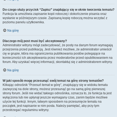
Do czego służy przycisk “Zapisz” znajdujący się w oknie tworzenia tematu?
Funkcja ta umożliwia zapisanie kopii roboczej i dokończenie pisania oraz
wysłanie w późniejszym czasie. Zapisaną kopię roboczą można wczytać z
poziomu panelu użytkownika.
Na górę
Dlaczego mój post musi być akceptowany?
Administrator witryny mógł zadecydować, że posty na danym forum wymagają
przejrzenia przed publikacją. Jest również możliwe, że administrator umieścił
cię w grupie, która ma ograniczenia publikowania postów polegające na
konieczności ich akceptowania przez moderatorów przed opublikowaniem na
forum. Aby uzyskać więcej informacji, skontaktuj się z administratorem witryny.
Na górę
W jaki sposób mogę przesunąć swój temat na górę strony tematów?
Klikając odnośnik “Przesuń temat w górę”, znajdujący się w widoku tematu
zazwyczaj na dole strony, możesz przesunąć go na samą górę pierwszej
strony forum. Jeśli nie widać takiego odnośnika, oznacza to, że funkcja ta jest
wyłączona lub nie upłynął jeszcze wymagany czas, zanim będzie możliwe
użycie tej funkcji. Innym, łatwym sposobem na przesunięcie tematu na
początek, jest napisanie w nim posta. Należy pamiętać, aby przy tym
przestrzegać regulaminu witryny.