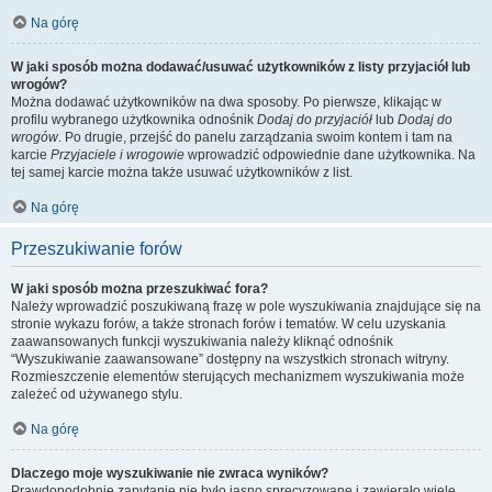
Na górę
W jaki sposób można dodawać/usuwać użytkowników z listy przyjaciół lub
wrogów?
Można dodawać użytkowników na dwa sposoby. Po pierwsze, klikając w
profilu wybranego użytkownika odnośnik
Dodaj do przyjaciół
lub
Dodaj do
wrogów
. Po drugie, przejść do panelu zarządzania swoim kontem i tam na
karcie
Przyjaciele i wrogowie
wprowadzić odpowiednie dane użytkownika. Na
tej samej karcie można także usuwać użytkowników z list.
Na górę
Przeszukiwanie forów
W jaki sposób można przeszukiwać fora?
Należy wprowadzić poszukiwaną frazę w pole wyszukiwania znajdujące się na
stronie wykazu forów, a także stronach forów i tematów. W celu uzyskania
zaawansowanych funkcji wyszukiwania należy kliknąć odnośnik
“Wyszukiwanie zaawansowane” dostępny na wszystkich stronach witryny.
Rozmieszczenie elementów sterujących mechanizmem wyszukiwania może
zależeć od używanego stylu.
Na górę
Dlaczego moje wyszukiwanie nie zwraca wyników?
Prawdopodobnie zapytanie nie było jasno sprecyzowane i zawierało wiele