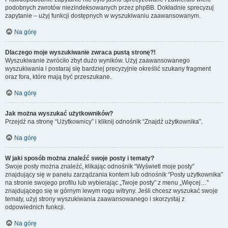
podobnych zwrotów niezindeksowanych przez phpBB. Dokładnie sprecyzuj
zapytanie – użyj funkcji dostępnych w wyszukiwaniu zaawansowanym.
Na górę
Dlaczego moje wyszukiwanie zwraca pustą stronę?!
Wyszukiwanie zwróciło zbyt dużo wyników. Użyj zaawansowanego
wyszukiwania i postaraj się bardziej precyzyjnie określić szukany fragment
oraz fora, które mają być przeszukane.
Na górę
Jak można wyszukać użytkowników?
Przejdź na stronę “Użytkownicy” i kliknij odnośnik “Znajdź użytkownika”.
Na górę
W jaki sposób można znaleźć swoje posty i tematy?
Swoje posty można znaleźć, klikając odnośnik “Wyświetl moje posty”
znajdujący się w panelu zarządzania kontem lub odnośnik “Posty użytkownika”
na stronie swojego profilu lub wybierając „Twoje posty” z menu „Więcej…”
znajdującego się w górnym lewym rogu witryny. Jeśli chcesz wyszukać swoje
tematy, użyj strony wyszukiwania zaawansowanego i skorzystaj z
odpowiednich funkcji.
Na górę