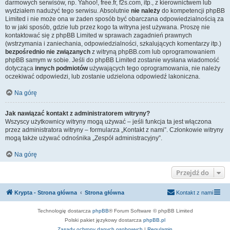
darmowych serwisów, np. Yahoo!, free.fr, f2s.com, itp., z kierownictwem lub
wydziałem nadużyć tego serwisu. Absolutnie
nie należy
do kompetencji phpBB
Limited i nie może ona w żaden sposób być obarczana odpowiedzialnością za
to w jaki sposób, gdzie lub przez kogo ta witryna jest używana. Proszę nie
kontaktować się z phpBB Limited w sprawach zagadnień prawnych
(wstrzymania i zaniechania, odpowiedzialności, szkalujących komentarzy itp.)
bezpośrednio nie związanych
z witryną phpBB.com lub oprogramowaniem
phpBB samym w sobie. Jeśli do phpBB Limited zostanie wysłana wiadomość
dotycząca
innych podmiotów
używających tego oprogramowania, nie należy
oczekiwać odpowiedzi, lub zostanie udzielona odpowiedź lakoniczna.
Na górę
Jak nawiązać kontakt z administratorem witryny?
Wszyscy użytkownicy witryny mogą używać – jeśli funkcja ta jest włączona
przez administratora witryny – formularza „Kontakt z nami”. Członkowie witryny
mogą także używać odnośnika „Zespół administracyjny”.
Na górę
Przejdź do
Krypta - Strona główna
Strona główna
Kontakt z nami
Technologię dostarcza
phpBB
® Forum Software © phpBB Limited
Polski pakiet językowy dostarcza
phpBB.pl
Zasady ochrony danych osobowych
|
Regulamin