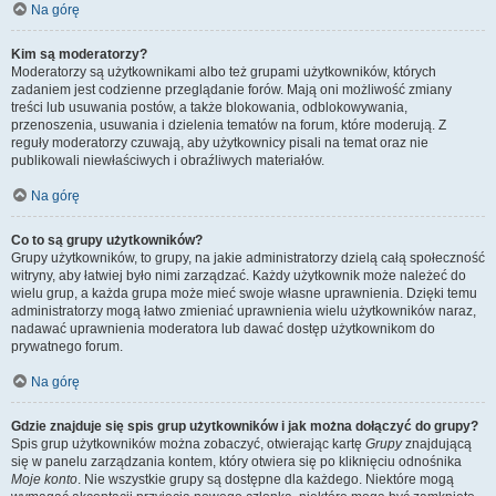
Na górę
Kim są moderatorzy?
Moderatorzy są użytkownikami albo też grupami użytkowników, których
zadaniem jest codzienne przeglądanie forów. Mają oni możliwość zmiany
treści lub usuwania postów, a także blokowania, odblokowywania,
przenoszenia, usuwania i dzielenia tematów na forum, które moderują. Z
reguły moderatorzy czuwają, aby użytkownicy pisali na temat oraz nie
publikowali niewłaściwych i obraźliwych materiałów.
Na górę
Co to są grupy użytkowników?
Grupy użytkowników, to grupy, na jakie administratorzy dzielą całą społeczność
witryny, aby łatwiej było nimi zarządzać. Każdy użytkownik może należeć do
wielu grup, a każda grupa może mieć swoje własne uprawnienia. Dzięki temu
administratorzy mogą łatwo zmieniać uprawnienia wielu użytkowników naraz,
nadawać uprawnienia moderatora lub dawać dostęp użytkownikom do
prywatnego forum.
Na górę
Gdzie znajduje się spis grup użytkowników i jak można dołączyć do grupy?
Spis grup użytkowników można zobaczyć, otwierając kartę
Grupy
znajdującą
się w panelu zarządzania kontem, który otwiera się po kliknięciu odnośnika
Moje konto
. Nie wszystkie grupy są dostępne dla każdego. Niektóre mogą