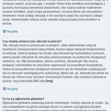
oznacza radość, podczas gdy :( smutek. Pełna lista emotikon jest dostępna z
poziomu formularza tworzenia wiadomości. Nie należy jednak nadmiernie
używać emotikon, gdyż mogą spowodować, że post stanie się nieczytelny i
moderator może podjąć decyzję o ich usunięciu bądź też usunięciu całego
posta. Administrator witryny może określić dopuszczalny limit emotikon w
poście.
Na górę
Czy można umieszczać obrazki w poście?
Tak, obrazki można umieszczać w postach. Jeśli administrator włączył
możliwość zamieszczania załączników, można wgrać obrazek bezpośrednio
na witrynę. Jeśli ta funkcja nie działa, aby obrazek był wyświetlany na forum,
należy podać odnośnik do obrazka umieszczonego na publicznie dostępnym
serwerze, np. http://www.jakas_strona.com/moj_obrazek.gif. Nie można
podawać odnośników do obrazków zapisanych na prywatnym komputerze,
chyba że jest publicznie dostępnym serwerem ani do obrazków znajdujących
się na stronach wymagających autoryzacji, takich jak, np. skrzynki pocztowe na
Gmail lub Yahoo! oraz stronach chronionych hasłem. Aby umieścić obrazek w
poście, użyj znacznika BBCode
[img]
.
Na górę
Co to są ogłoszenia globalne?
Ogłoszenia globalne zawierają ważne informacje i należy zawsze je czytać. Są
one wyświetlane na górze każdego forum i w panelu zarządzania kontem
użytkownika. Uprawnienia zamieszczania ogłoszeń globalnych są nadawane