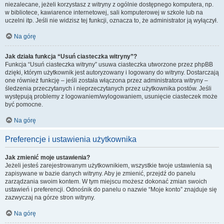
niezalecane, jeżeli korzystasz z witryny z ogólnie dostępnego komputera, np.
w bibliotece, kawiarence internetowej, sali komputerowej w szkole lub na
uczelni itp. Jeśli nie widzisz tej funkcji, oznacza to, że administrator ją wyłączył.
Na górę
Jak działa funkcja “Usuń ciasteczka witryny”?
Funkcja “Usuń ciasteczka witryny” usuwa ciasteczka utworzone przez phpBB
dzięki, którym użytkownik jest autoryzowany i logowany do witryny. Dostarczają
one również funkcję – jeśli została włączona przez administratora witryny –
śledzenia przeczytanych i nieprzeczytanych przez użytkownika postów. Jeśli
występują problemy z logowaniem/wylogowaniem, usunięcie ciasteczek może
być pomocne.
Na górę
Preferencje i ustawienia użytkownika
Jak zmienić moje ustawienia?
Jeżeli jesteś zarejestrowanym użytkownikiem, wszystkie twoje ustawienia są
zapisywane w bazie danych witryny. Aby je zmienić, przejdź do panelu
zarządzania swoim kontem. W tym miejscu możesz dokonać zmian swoich
ustawień i preferencji. Odnośnik do panelu o nazwie “Moje konto” znajduje się
zazwyczaj na górze stron witryny.
Na górę