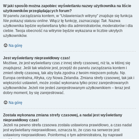
W jaki sposób można zapobiec wyświetlaniu nazwy użytkownika na liście
użytkowników przeglądających forum?
W panelu zarządzania kontem, w “Ustawieniach witryny” znajduje się funkcja
Nie pokazuj statusu online
. Włącz tę funkcję, zaznaczając
Tak
. Nazwa
użytkownika będzie wyświetlana tylko dla administratorów, moderatorów i dla
ciebie. Twoja obecność na witrynie będzie wykazana w liczbie ukrytych
użytkowników.
Na górę
Jest wyświetlany nieprawidłowy czas!
Możliwe, że jest wyświetlany czas z innej strefy czasowej, niż ta, w której się
znajdujesz. Jeśli tak właśnie jest, przejdź do panelu zarządzania kontem i
zmień strefę czasową, tak aby była zgodna z twoim miejscem pobytu. Np.
Europa centralna, Afryka, czy Nowa Zelandia. Zmiana strefy czasowej, tak jak i
większości ustawień, może zostać wykonana tylko przez zarejestrowanych
użytkowników. Jeżeli nie jesteś zarejestrowanym użytkownikiem – teraz jest
dobry moment, by się zarejestrować.
Na górę
Została wykonana zmiana strefy czasowej, a nadal jest wyświetlany
nieprawidłowy czas!
Jeżeli na pewno strefa czasowa została ustawiona prawidłowo, a czas nadal
jest wyświetlany nieprawidłowo, oznacza to, że czas na serwerze jest
ustawiony nieprawidłowo. Poinformuj o tym administratora, by naprawił