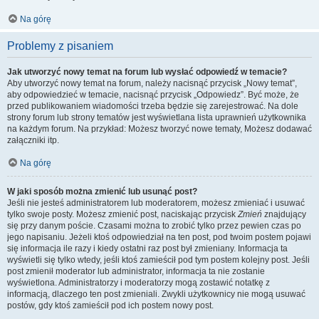
Na górę
Problemy z pisaniem
Jak utworzyć nowy temat na forum lub wysłać odpowiedź w temacie?
Aby utworzyć nowy temat na forum, należy nacisnąć przycisk „Nowy temat”,
aby odpowiedzieć w temacie, nacisnąć przycisk „Odpowiedz”. Być może, że
przed publikowaniem wiadomości trzeba będzie się zarejestrować. Na dole
strony forum lub strony tematów jest wyświetlana lista uprawnień użytkownika
na każdym forum. Na przykład: Możesz tworzyć nowe tematy, Możesz dodawać
załączniki itp.
Na górę
W jaki sposób można zmienić lub usunąć post?
Jeśli nie jesteś administratorem lub moderatorem, możesz zmieniać i usuwać
tylko swoje posty. Możesz zmienić post, naciskając przycisk
Zmień
znajdujący
się przy danym poście. Czasami można to zrobić tylko przez pewien czas po
jego napisaniu. Jeżeli ktoś odpowiedział na ten post, pod twoim postem pojawi
się informacja ile razy i kiedy ostatni raz post był zmieniany. Informacja ta
wyświetli się tylko wtedy, jeśli ktoś zamieścił pod tym postem kolejny post. Jeśli
post zmienił moderator lub administrator, informacja ta nie zostanie
wyświetlona. Administratorzy i moderatorzy mogą zostawić notatkę z
informacją, dlaczego ten post zmieniali. Zwykli użytkownicy nie mogą usuwać
postów, gdy ktoś zamieścił pod ich postem nowy post.