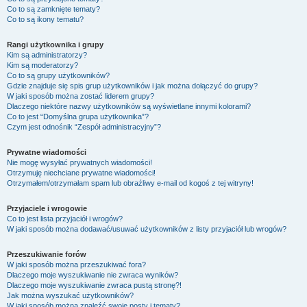
Co to są zamknięte tematy?
Co to są ikony tematu?
Rangi użytkownika i grupy
Kim są administratorzy?
Kim są moderatorzy?
Co to są grupy użytkowników?
Gdzie znajduje się spis grup użytkowników i jak można dołączyć do grupy?
W jaki sposób można zostać liderem grupy?
Dlaczego niektóre nazwy użytkowników są wyświetlane innymi kolorami?
Co to jest “Domyślna grupa użytkownika”?
Czym jest odnośnik “Zespół administracyjny”?
Prywatne wiadomości
Nie mogę wysyłać prywatnych wiadomości!
Otrzymuję niechciane prywatne wiadomości!
Otrzymałem/otrzymałam spam lub obraźliwy e-mail od kogoś z tej witryny!
Przyjaciele i wrogowie
Co to jest lista przyjaciół i wrogów?
W jaki sposób można dodawać/usuwać użytkowników z listy przyjaciół lub wrogów?
Przeszukiwanie forów
W jaki sposób można przeszukiwać fora?
Dlaczego moje wyszukiwanie nie zwraca wyników?
Dlaczego moje wyszukiwanie zwraca pustą stronę?!
Jak można wyszukać użytkowników?
W jaki sposób można znaleźć swoje posty i tematy?