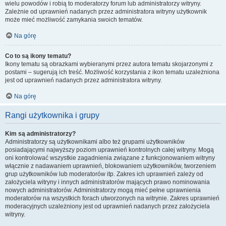
wielu powodów i robią to moderatorzy forum lub administratorzy witryny.
Zależnie od uprawnień nadanych przez administratora witryny użytkownik
może mieć możliwość zamykania swoich tematów.
Na górę
Co to są ikony tematu?
Ikony tematu są obrazkami wybieranymi przez autora tematu skojarzonymi z
postami – sugerują ich treść. Możliwość korzystania z ikon tematu uzależniona
jest od uprawnień nadanych przez administratora witryny.
Na górę
Rangi użytkownika i grupy
Kim są administratorzy?
Administratorzy są użytkownikami albo też grupami użytkowników
posiadającymi najwyższy poziom uprawnień kontrolnych całej witryny. Mogą
oni kontrolować wszystkie zagadnienia związane z funkcjonowaniem witryny
włącznie z nadawaniem uprawnień, blokowaniem użytkowników, tworzeniem
grup użytkowników lub moderatorów itp. Zakres ich uprawnień zależy od
założyciela witryny i innych administratorów mających prawo nominowania
nowych administratorów. Administratorzy mogą mieć pełne uprawnienia
moderatorów na wszystkich forach utworzonych na witrynie. Zakres uprawnień
moderacyjnych uzależniony jest od uprawnień nadanych przez założyciela
witryny.