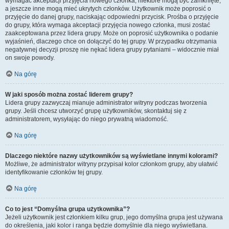
wymagać akceptacji przyjęcia nowego członka, niektóre mogą być zamknięte,
a jeszcze inne mogą mieć ukrytych członków. Użytkownik może poprosić o
przyjęcie do danej grupy, naciskając odpowiedni przycisk. Prośba o przyjęcie
do grupy, która wymaga akceptacji przyjęcia nowego członka, musi zostać
zaakceptowana przez lidera grupy. Może on poprosić użytkownika o podanie
wyjaśnień, dlaczego chce on dołączyć do tej grupy. W przypadku otrzymania
negatywnej decyzji proszę nie nękać lidera grupy pytaniami – widocznie miał
on swoje powody.
Na górę
W jaki sposób można zostać liderem grupy?
Lidera grupy zazwyczaj mianuje administrator witryny podczas tworzenia
grupy. Jeśli chcesz utworzyć grupę użytkowników, skontaktuj się z
administratorem, wysyłając do niego prywatną wiadomość.
Na górę
Dlaczego niektóre nazwy użytkowników są wyświetlane innymi kolorami?
Możliwe, że administrator witryny przypisał kolor członkom grupy, aby ułatwić
identyfikowanie członków tej grupy.
Na górę
Co to jest “Domyślna grupa użytkownika”?
Jeżeli użytkownik jest członkiem kilku grup, jego domyślna grupa jest używana
do określenia, jaki kolor i ranga będzie domyślnie dla niego wyświetlana.