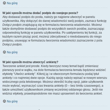
Na górę
W jaki sposób można dodać podpis do swojego posta?
Aby dodawać podpis do posta, należy go najpierw utworzyć w panelu
użytkownika. Aby dołączyć do danej wiadomości swój podpis, zaznacz funkcję
Dołącz podpis
znajdującą się w formularzu tworzenia wiadomości. Możesz
także domyślnie dodawać podpis do wszystkich swoich postów, zaznaczając
odpowiednią funkcję w panelu użytkownika. Po uaktywnieniu tej funkcji, za
każdym razem pisząc post, możesz zdecydować o niedodawaniu do niego
podpisu, usuwając w formularzu tworzenia wiadomości zaznaczenie z pola
Dołącz podpis
.
Na górę
W jaki sposób można utworzyć ankietę?
Tworzenie ankiet jest proste. Kiedy tworzysz nowy temat bądź zmieniasz
pierwszy post w wątku, na dole formularza tworzenia tematu będziesz widzieć
etykietę “Utwórz ankietę”. Kliknij ją i w otworzonym formularzu podaj tytuł
ankiety i co najmniej dwie opcje. Każdą opcję należy wpisać w nowym wierszu
widocznego pola tekstowego. Możesz określić liczbę opcji, jakie użytkownik
może wybrać, wyznaczyć czas trwania ankiety (0 – bez limitu czasowego), a
także umożliwić użytkownikom zmianę wcześniej oddanego głosu. Jeśli nie
widzisz etykiety, prawdopodobnie nie masz uprawnień do tworzenia ankiet.
Na górę