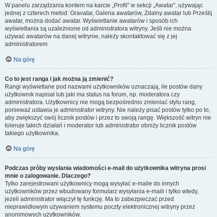
W panelu zarządzania kontem na karcie „Profil” w sekcji „Awatar”, używając
jednej z czterech metod: Gravatar, Galeria awatarów, Zdalny awatar lub Prześlij
awatar, można dodać awatar. Wyświetlanie awatarów i sposób ich
wyświetlania są uzależnione od administratora witryny. Jeśli nie można
używać awatarów na danej witrynie, należy skontaktować się z jej
administratorem.
Na górę
Co to jest ranga i jak można ją zmienić?
Rangi wyświetlane pod nazwami użytkowników oznaczają, ile postów dany
użytkownik napisał lub jaki ma status na forum, np. moderatora czy
administratora. Użytkownicy nie mogą bezpośrednio zmieniać stylu rang,
ponieważ ustawia je administrator witryny. Nie należy pisać postów tylko po to,
aby zwiększyć swój licznik postów i przez to swoją rangę. Większość witryn nie
toleruje takich działań i moderator lub administrator obniży licznik postów
takiego użytkownika.
Na górę
Podczas próby wysłania wiadomości e-mail do użytkownika witryna prosi
mnie o zalogowanie. Dlaczego?
Tylko zarejestrowani użytkownicy mogą wysyłać e-maile do innych
użytkowników przez wbudowany formularz wysyłania e-maili i tylko wtedy,
jeżeli administrator włączył tę funkcję. Ma to zabezpieczać przed
nieprawidłowym używaniem systemu poczty elektronicznej witryny przez
anonimowych użytkowników.