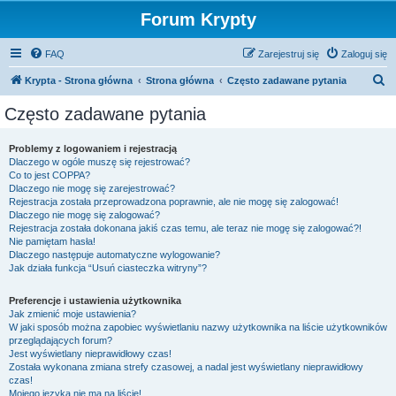
Forum Krypty
FAQ
Zarejestruj się
Zaloguj się
S
Krypta - Strona główna
Strona główna
Często zadawane pytania
z
Często zadawane pytania
u
k
Problemy z logowaniem i rejestracją
Dlaczego w ogóle muszę się rejestrować?
a
Co to jest COPPA?
j
Dlaczego nie mogę się zarejestrować?
Rejestracja została przeprowadzona poprawnie, ale nie mogę się zalogować!
Dlaczego nie mogę się zalogować?
Rejestracja została dokonana jakiś czas temu, ale teraz nie mogę się zalogować?!
Nie pamiętam hasła!
Dlaczego następuje automatyczne wylogowanie?
Jak działa funkcja “Usuń ciasteczka witryny”?
Preferencje i ustawienia użytkownika
Jak zmienić moje ustawienia?
W jaki sposób można zapobiec wyświetlaniu nazwy użytkownika na liście użytkowników
przeglądających forum?
Jest wyświetlany nieprawidłowy czas!
Została wykonana zmiana strefy czasowej, a nadal jest wyświetlany nieprawidłowy
czas!
Mojego języka nie ma na liście!