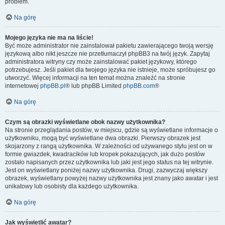
problem.
Na górę
Mojego języka nie ma na liście!
Być może administrator nie zainstalował pakietu zawierającego twoją wersję
językową albo nikt jeszcze nie przetłumaczył phpBB3 na twój język. Zapytaj
administratora witryny czy może zainstalować pakiet językowy, którego
potrzebujesz. Jeśli pakiet dla twojego języka nie istnieje, może spróbujesz go
utworzyć. Więcej informacji na ten temat można znaleźć na stronie
internetowej
phpBB.pl
® lub phpBB Limited
phpBB.com
®
Na górę
Czym są obrazki wyświetlane obok nazwy użytkownika?
Na stronie przeglądania postów, w miejscu, gdzie są wyświetlane informacje o
użytkowniku, mogą być wyświetlane dwa obrazki. Pierwszy obrazek jest
skojarzony z rangą użytkownika. W zależności od używanego stylu jest on w
formie gwiazdek, kwadracików lub kropek pokazujących, jak dużo postów
zostało napisanych przez użytkownika lub jaki jest jego status na tej witrynie.
Jest on wyświetlany poniżej nazwy użytkownika. Drugi, zazwyczaj większy
obrazek, wyświetlany powyżej nazwy użytkownika jest znany jako awatar i jest
unikatowy lub osobisty dla każdego użytkownika.
Na górę
Jak wyświetlić awatar?