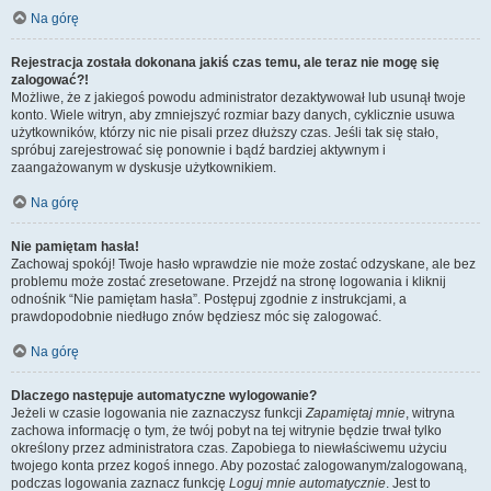
Na górę
Rejestracja została dokonana jakiś czas temu, ale teraz nie mogę się
zalogować?!
Możliwe, że z jakiegoś powodu administrator dezaktywował lub usunął twoje
konto. Wiele witryn, aby zmniejszyć rozmiar bazy danych, cyklicznie usuwa
użytkowników, którzy nic nie pisali przez dłuższy czas. Jeśli tak się stało,
spróbuj zarejestrować się ponownie i bądź bardziej aktywnym i
zaangażowanym w dyskusje użytkownikiem.
Na górę
Nie pamiętam hasła!
Zachowaj spokój! Twoje hasło wprawdzie nie może zostać odzyskane, ale bez
problemu może zostać zresetowane. Przejdź na stronę logowania i kliknij
odnośnik “Nie pamiętam hasła”. Postępuj zgodnie z instrukcjami, a
prawdopodobnie niedługo znów będziesz móc się zalogować.
Na górę
Dlaczego następuje automatyczne wylogowanie?
Jeżeli w czasie logowania nie zaznaczysz funkcji
Zapamiętaj mnie
, witryna
zachowa informację o tym, że twój pobyt na tej witrynie będzie trwał tylko
określony przez administratora czas. Zapobiega to niewłaściwemu użyciu
twojego konta przez kogoś innego. Aby pozostać zalogowanym/zalogowaną,
podczas logowania zaznacz funkcję
Loguj mnie automatycznie
. Jest to